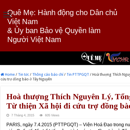
Quê Mẹ: Hành động cho Dân chủ
Việt Nam
& Ủy ban Bảo vệ Quyền làm
Người Việt Nam
Home
/
Tin tức
/
Thông cáo báo chí
/
Tin PTTPGQT
/
Hoà thượng Thích Nguyê
cứu trợ đồng bào ở Tây Nguyên
Hoà thượng Thích Nguyên Lý, Tổn
Từ thiện Xã hội đi cứu trợ đồng b
7 Tháng 4, 2015
605 Views
PARIS, ngày 7.4.2015 (PTTPGQT) – Viện Hoá Đạo trong nư