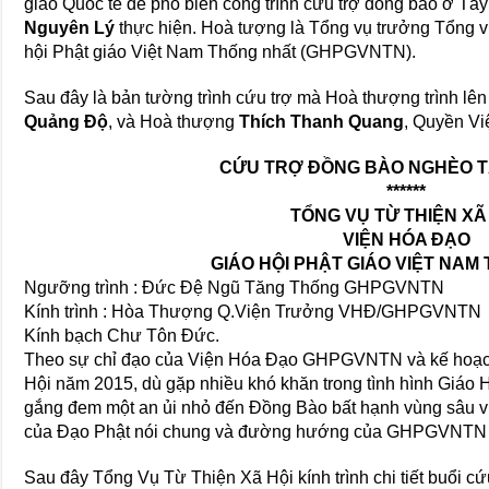
giáo Quốc tế để phổ biến công trình cứu trợ đồng bào ở 
Nguyên Lý
thực hiện. Hoà tượng là Tổng vụ trưởng Tổng v
hội Phật giáo Việt Nam Thống nhất (GHPGVNTN).
Sau đây là bản tường trình cứu trợ mà Hoà thượng trình 
Quảng Độ
, và Hoà thượng
Thích Thanh Quang
, Quyền Vi
CỨU TRỢ ĐỒNG BÀO NGHÈO 
******
TỔNG VỤ TỪ THIỆN XÃ
VIỆN HÓA ĐẠO
GIÁO HỘI PHẬT GIÁO VIỆT NAM
Ngưỡng trình : Đức Đệ Ngũ Tăng Thống GHPGVNTN
Kính trình : Hòa Thượng Q.Viện Trưởng VHĐ/GHPGVNTN
Kính bạch Chư Tôn Đức.
Theo sự chỉ đạo của Viện Hóa Đạo GHPGVNTN và kế hoạch
Hội năm 2015, dù gặp nhiều khó khăn trong tình hình Giáo H
gắng đem một an ủi nhỏ đến Đồng Bào bất hạnh vùng sâu vùn
của Đạo Phật nói chung và đường hướng của GHPGVNTN n
Sau đây Tổng Vụ Từ Thiện Xã Hội kính trình chi tiết buổi cứ