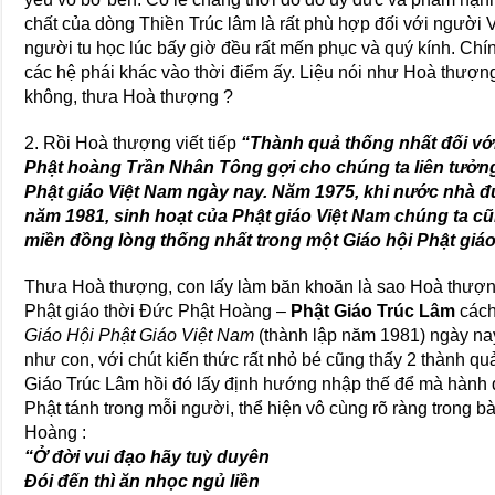
chất của dòng Thiền Trúc lâm là rất phù hợp đối với người
người tu học lúc bấy giờ đều rất mến phục và quý kính. Chín
các hệ phái khác vào thời điểm ấy. Liệu nói như Hoà thượn
không, thưa Hoà thượng ?
2. Rồi Hoà thượng viết tiếp
“Thành quả thống nhất đối vớ
Phật hoàng Trần Nhân Tông gợi cho chúng ta liên tưởn
Phật giáo Việt Nam ngày nay. Năm 1975, khi nước nhà đư
năm 1981, sinh hoạt của Phật giáo Việt Nam chúng ta c
miền đồng lòng thống nhất trong một Giáo hội Phật giá
Thưa Hoà thượng, con lấy làm băn khoăn là sao Hoà thượng
Phật giáo thời Đức Phật Hoàng –
Phật Giáo Trúc Lâm
cách
Giáo Hội Phật Giáo Việt Nam
(thành lập năm 1981) ngày na
như con, với chút kiến thức rất nhỏ bé cũng thấy 2 thành quả
Giáo Trúc Lâm hồi đó lấy định hướng nhập thế để mà hành
Phật tánh trong mỗi người, thể hiện vô cùng rõ ràng trong
Hoàng :
“Ở đời vui đạo hãy tuỳ duyên
Đói đến thì ăn nhọc ngủ liền