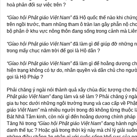
hoà phản đối sự việc trên ?
“Gíao hội Phật giáo Việt Nam”
đã Hộ quốc thế nào khi chứn
trên ngồi trước, tham nhũng tham ô tràn lan gây phẫn nộ ch
bộ phận ở khu vực nông thôn đang sống trong cảnh mà Liê
“Gíao hội Phật giáo Việt Nam”
đã làm gì để giúp đỡ những n
trong mấy chục năm trời để gọi là Hộ dân ?
“Gíao hội Phật giáo Việt Nam”
đã làm gì để hoằng dương chí
hiện trạng không có tự do, nhân quyền và dân chủ cho ngườ
gọi là Hộ Pháp ?
Phải chăng ý ngài nói thành quả xây chùa đúc tượng cho t
Phật giáo Việt Nam”
đang làm và sẽ làm ? Phải chăng ý ngà
gia tu học dưới những ngôi trường trung và cao cấp về Phật
giáo Việt Nam”
mà nhiều người trong đó không từng thuộc l
Bát Nhã Tâm kinh, còn nói gì đến hoằng dương chính pháp 
Tăng Ni trong
“Gíao hội Phật giáo Việt Nam”
đang hành nghề
danh thế tục ? Hoặc giả trong thời kỳ này mà chỉ lý giải suôn
những điều chẳng ăn nhập gì với cuộc sống khổ cực của ngườ