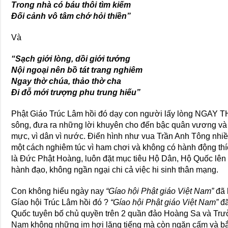
Trong nhà có báu thôi tìm kiếm
Đối cảnh vô tâm chớ hỏi thiền”
Và
“Sạch giới lòng, dồi giới tướng
Nội ngoại nên bồ tát trang nghiêm
Ngay thờ chúa, thảo thờ cha
Đi đỗ mới trượng phu trung hiếu”
Phật Giáo Trúc Lâm hồi đó dạy con người lấy lòng NGAY 
sông, đưa ra những lời khuyên cho đến bậc quân vương và 
mực, vì dân vì nước. Điển hình như vua Trần Anh Tông nh
một cách nghiêm túc vì ham chơi và không có hành động thíc
là Đức Phật Hoàng, luôn đặt mục tiêu Hộ Dân, Hộ Quốc lên
hành đạo, không ngần ngại chi cả việc hi sinh thân mạng.
Con không hiểu ngày nay
“Gíao hội Phật giáo Việt Nam”
đã 
Gíao hội Trúc Lâm hồi đó ?
“Gíao hội Phật giáo Việt Nam”
đã
Quốc tuyên bố chủ quyền trên 2 quần đảo Hoàng Sa và Trư
Nam không những im hơi lặng tiếng mà còn ngăn cấm và bắt