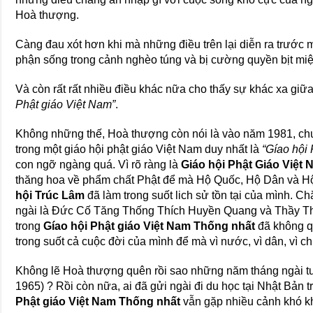
Hoà thượng.
Càng đau xót hơn khi mà những điều trên lại diễn ra trước 
phận sống trong cảnh nghèo túng và bị cường quyền bịt miện
Và còn rất rất nhiều điều khác nữa cho thấy sự khác xa giữ
Phật giáo Việt Nam”
.
Không những thế, Hoà thượng còn nói là vào năm 1981, chư
trong một giáo hội phật giáo Việt Nam duy nhất là
“Gíao hội
con ngỡ ngàng quá. Vì rõ ràng là
Giáo hội Phật Giáo Việt
thăng hoa về phẩm chất Phật để mà Hộ Quốc, Hộ Dân và Hộ
hội Trúc Lâm
đã làm trong suốt lich sử tồn tại của mình. Chắ
ngài là Đức Cố Tăng Thống Thích Huyền Quang và Thầy Th
trong
Gíao hội Phật giáo Việt Nam Thống nhất
đã không q
trong suốt cả cuộc đời của mình để mà vì nước, vì dân, vì c
Không lẽ Hoà thượng quên rồi sao những năm tháng ngài t
1965) ? Rồi còn nữa, ai đã gửi ngài đi du học tại Nhật Bả
Phật giáo Việt Nam Thống nhất
vẫn gặp nhiều cảnh khó k