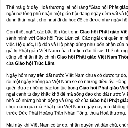
Thế mà giờ đây Hoà thượng lại nói rằng “Gíao hội Phật giáo 
ngài nỡ lòng phủ nhận một giáo hội đang ngày đêm vất vả lộ
dung thân ngài, cho ngài đi du học để có được như ngày hôm
Con thiết nghĩ, các bậc tôn túc trong
Gíao hội Phật giáo Vi
sánh mình với Giáo hội Trúc Lâm cả. Các ngài chỉ quên mì
việc Hộ quốc, Hộ dân và Hộ pháp đúng như bổn phận của n
giá trị Phật giáo Việt Nam của chư lịch đại tổ sư. Thế nhưng,
cũng sẽ nhận thấy chính
Gíao hội Phật giáo Việt Nam Thố
của
Giáo hội Trúc Lâm
.
Ngày hôm nay trên đất nước Việt Nam chưa có được tự do,
rồi một ngày không xa Việt Nam sẽ có những điều ấy. Hàng
quên được những bậc tôn túc trong
Gíao hội Phật giáo Vi
ngại cảnh tù đày khắc khổ để mà sống đạo cho đất nước Vi
nhờ có những hành động và ứng xử của
Gíao hội Phật gi
chục năm qua mà Phật giáo Việt Nam ngày nay mới không bị 
trước Đức Phật Hoàng Trần Nhân Tông, thưa Hoà thượng.
Mai này khi Việt Nam có tự do, nhân quyền và dân chủ, chún