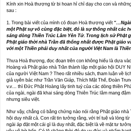
Kính xin Hoà thượng từ bi hoan hỉ chỉ dạy cho con và nhữn
sau :
1. Trong bài viết của mình có đoạn Hoà thượng viết
“…Ngài
một Phật sự vô cùng đặc biệt, đó là sự thống nhất các h
sáng dòng Thiền Trúc Lâm Yên Tử. Trong lịch sử Phật giá
Phật giáo thời nhà Trần đã thống nhất được Phật giáo v
với một Thiền phái duy nhất của người Việt Nam là Thi
Thưa Hoà thượng, đọc đoạn trên con không hiểu là dựa và
Hoàng và Phật giáo nhà Trần thành lập một giáo hội DUY
của người Việt Nam ? Theo rất nhiều sách, tham luận về lị
giả uyên bác như Trần Văn Giáp, Thích Mật Thể, Đoàn Tru
v.v… thì Đức Phật Hoàng lấy tinh tuý của các dòng thiền Phật 
của ngài, ngài đã khai sáng dòng Thiên Trúc lâm mang đậm
nhưng siêu việt.
Như vậy, chẳng có bằng chứng nào nói rằng Phật giáo nhà T
hội duy nhất cả. Con rất tin tưởng rằng, với trí tuệ và lòng
ngài áp đặt một cái gì là duy nhất, đặc biệt là về mặt tư t
yêu vô bờ bến. Có lẽ chăng thời đó do uy đức và phẩm hạn