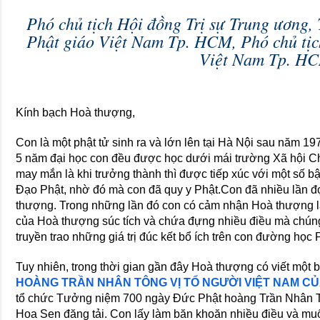
Phó chủ tịch Hội đồng Trị sự Trung ương, 
Phật giáo Việt Nam Tp. HCM, Phó chủ tịc
Việt Nam Tp. H
Kính bạch Hoà thượng,
Con là một phật tử sinh ra và lớn lên tại Hà Nội sau năm 1
5 năm đại học con đều được học dưới mái trường Xã hội C
may mắn là khi trưởng thành thì được tiếp xúc với một số bậ
Đạo Phật, nhờ đó mà con đã quy y Phật.Con đã nhiều lần 
thượng. Trong những lần đó con có cảm nhận Hoà thượng là
của Hoà thượng súc tích và chứa đựng nhiều điều mà chún
truyền trao những giá trị đúc kết bổ ích trên con đường học 
Tuy nhiên, trong thời gian gần đây Hoà thượng có viết một 
HOÀNG TRẦN NHÂN TÔNG VỊ TỔ NGƯỜI VIỆT NAM CỦ
tổ chức Tưởng niệm 700 ngày Đức Phật hoàng Trần Nhân Tô
Hoa Sen đăng tải. Con lấy làm băn khoăn nhiều điều và mu