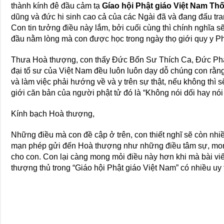
thành kính đê đầu cảm tạ
Gíao hội Phật giáo Việt Nam Th
dũng và đức hi sinh cao cả của các Ngài đã và đang đấu tra
Con tin tưởng điều này lắm, bởi cuối cùng thì chính nghĩa sẽ
đầu nằm lòng mà con được học trong ngày thọ giới quy y Ph
Thưa Hoà thượng, con thấy Đức Bổn Sư Thích Ca, Đức Phậ
đại tổ sư của Việt Nam đều luôn luôn dạy dỗ chúng con rằn
và làm việc phải hướng về và y trên sự thật, nếu không thì 
giới căn bản của người phật tử đó là “Không nói dối hay nói
Kính bạch Hoà thượng,
Những điều mà con đề cập ở trên, con thiết nghĩ sẽ còn nhi
mạn phép gửi đến Hoà thượng như những điều tâm sự, mon
cho con. Con lại càng mong mỏi điều này hơn khi mà bài viế
thượng thủ trong “Giáo hội Phật giáo Việt Nam” có nhiều uy t