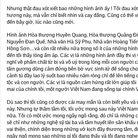
Nhưng thật đau xót xiết bao những hình ảnh ấy ! Tôi đau xót
hương này, mà vẫn chỉ biết nhìn và cay đắng. Cũng có thể vị
đến bây giờ, lúc nào cũng mới.
Hình ảnh Hòa thượng Huyền Quang, Hòa thượng Quảng Độ,
Nguyễn Đan Quế, Nhà văn Hà Sỹ Phu, Nhà văn Hoàng Tiến
Hồng Sơn…và còn rất nhiều nữa trong số ít của những hình
đến tôi thấy lòng ấm áp. Các vị là những hình ảnh đầy thi v
nghĩ về phẩm chất từ bi và vô uý trong lòng mỗi con người 
tấm gương dũng cảm đứng bên bờ vực sinh-tử để sống cho
cảnh tù đầy lao lý suốt bao nhiêu năm ròng chỉ để lên tiếng 
tộc và con người. Các vị là nguồn cảm hứng rất lớn giúp tôi
mai của chính tôi, một người Việt Nam đang sống tại chính 
Dù sao thì tôi cũng có được cái may mắn là còn biết yêu v
này. Nhưng tự thâm tâm tôi, tôi ước mong sau này Việt Nam
nữa. Tôi có một ước mong ngây ngô rằng, đó chỉ là những cu
sẽ chỉ như những nghệ sỹ tài ba và tâm huyết lên sân khấu
vai thiện, chính diện trong những vở kịch đầy thương tâm, 
ngây ngô mong sao những gì tôi đang thấy và tôi đang ngh