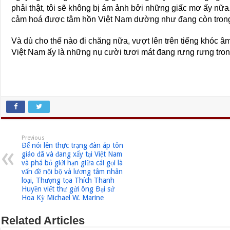
phải thật, tôi sẽ không bị ám ảnh bởi những giấc mơ ấy nữ
cảm hoá được tâm hồn Việt Nam dường như đang còn tron
Và dù cho thế nào đi chăng nữa, vượt lên trên tiếng khóc â
Việt Nam ấy là những nụ cười tươi mát đang rưng rưng tron
Previous
Ðể nói lên thực trạng đàn áp tôn
giáo đã và đang xẩy tại Việt Nam
và phá bỏ giới hạn giữa cái gọi là
vấn đề nội bộ và lương tâm nhân
loại, Thượng tọa Thích Thanh
Huyền viết thư gửi ông Ðại sứ
Hoa Kỳ Michael W. Marine
Related Articles