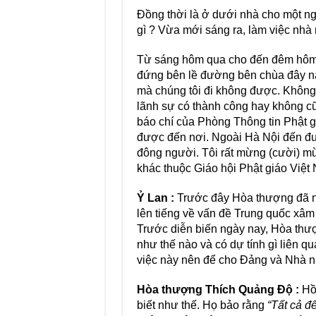
Đồng thời là ở dưới nhà cho một ngư
gì ? Vừa mới sáng ra, làm việc nhà 
Từ sáng hôm qua cho đến đêm hôm 
đứng bên lề đường bên chùa đây nà
mà chúng tôi đi không được. Không 
lãnh sự có thành công hay không 
báo chí của Phòng Thông tin Phật gi
được đến nơi. Ngoài Hà Nội đến đư
đông người. Tôi rất mừng (cười) mừn
khác thuộc Giáo hội Phật giáo Việt 
Ỷ Lan :
Trước đây Hòa thượng đã nh
lên tiếng về vấn đề Trung quốc xâm
Trước diễn biến ngày nay, Hòa thượ
như thế nào và có dự tính gì liên 
việc này nên để cho Đảng và Nhà n
Hòa thượng Thích Quảng Độ :
Hồi
biết như thế. Họ bảo rằng
“Tất cả đ