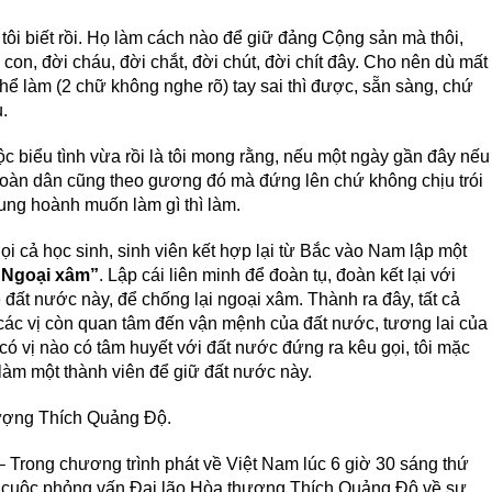
ôi biết rồi. Họ làm cách nào để giữ đảng Cộng sản mà thôi,
con, đời cháu, đời chắt, đời chút, đời chít đây. Cho nên dù mất
 làm (2 chữ không nghe rõ) tay sai thì được, sẵn sàng, chứ
.
ộc biểu tình vừa rồi là tôi mong rằng, nếu một ngày gần đây nếu
toàn dân cũng theo gương đó mà đứng lên chứ không chịu trói
ung hoành muốn làm gì thì làm.
ọi cả học sinh, sinh viên kết hợp lại từ Bắc vào Nam lập một
 Ngoại xâm”
. Lập cái liên minh để đoàn tụ, đoàn kết lại với
đất nước này, để chống lại ngoại xâm. Thành ra đây, tất cả
iả các vị còn quan tâm đến vận mệnh của đất nước, tương lai của
u có vị nào có tâm huyết với đất nước đứng ra kêu gọi, tôi mặc
 làm một thành viên để giữ đất nước này.
ượng Thích Quảng Độ.
Trong chương trình phát về Việt Nam lúc 6 giờ 30 sáng thứ
m cuộc phỏng vấn Đại lão Hòa thượng Thích Quảng Độ về sự