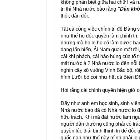
không phân biệt giữa hai chữ l và n. 
trị thì Nhà nước bảo rằng
“Dân khỏ
thôi, dân đói.
Tất cả công việc chính trị để Đảng 
như thế họ độc quyền làm chính trị,
nhưng mà họ lo họ có làm được hay
đang lấn biển, Ải Nam quan mất rồi,
cái khí phách, cái hào hùng của tổ 
mất nước à ? Nhà nước lo đến nỗi bá
nghìn cây số vuông Vịnh Bắc bộ, rồ
hình Lưỡi bò coi như hết cả Biển Đ
Hỏi rằng cái chính quyền hiện giờ c
Đấy như anh em học sinh, sinh viên 
Nhà nước bảo đã có Nhà nước lo đừ
hữu trách. Khi mà đất nước lâm nguy
người dân thường cũng phải có tr
quyền lúc thái bình thịnh trị để độ
quốc nạn như thế này mình phải lo 