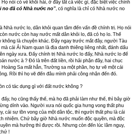
Họ nói có vẻ khôi hài, ở đây tất cả việc gì, đặc biệt việc chính
i no đã có Nhà nước no”
, có nghĩa là chỉ có Nhà nước no
và Nhà nước lo, dân khỏi quan tâm đến vấn đề chính trị. Họ nói
 còn nước còn hay nước mất dân khỏi lo, đã có họ lo. Thế
 không là chuyện khác. Đây ngay trước mắt đây, người Tàu
 mà cái Ải Nam quan là địa danh thiêng liêng nhất, đánh dấu
tiên ngày xưa. Đấy chính trị Nhà nước lo đấy, Nhà nước lo để
n nước à ? Đó là trên đất liền, rồi hải phận đây, hai chục
i Hoàng Sa mất hẳn, Trường sa một phần, họ tự vẽ một cái
ông. Rồi thì họ vẽ đến đâu mình phải công nhận đến đó.
òn có tác dụng gì với đất nước không ?
đấy, họ cũng thấy thế, mà họ đã phải làm như thế, thì bây giờ
ng dính vào. Người xưa nói quốc gia hưng vong thất phu
, cái sự tồn vong của một dân tộc, thì người thất phu là cái
ách nhiệm. Chứ bây giờ Nhà nước muốn độc quyền, mà độc
c quyền mà hưởng thì được rồi. Nhưng còn đến lúc lâm nguy,
chứ !