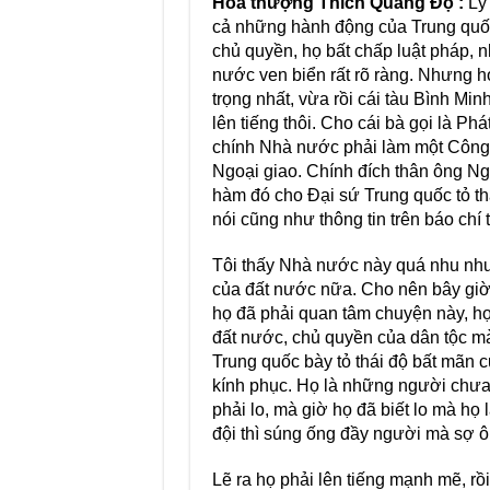
Hòa thượng Thích Quảng Độ :
Lý 
cả những hành động của Trung quốc 
chủ quyền, họ bất chấp luật pháp, n
nước ven biển rất rõ ràng. Nhưng họ
trọng nhất, vừa rồi cái tàu Bình Mi
lên tiếng thôi. Cho cái bà gọi là Phá
chính Nhà nước phải làm một Công
Ngoại giao. Chính đích thân ông Ng
hàm đó cho Đại sứ Trung quốc tỏ t
nói cũng như thông tin trên báo chí 
Tôi thấy Nhà nước này quá nhu như
của đất nước nữa. Cho nên bây giờ 
họ đã phải quan tâm chuyện này, họ 
đất nước, chủ quyền của dân tộc mà
Trung quốc bày tỏ thái độ bất mãn c
kính phục. Họ là những người chưa c
phải lo, mà giờ họ đã biết lo mà họ 
đội thì súng ống đầy người mà sợ ô
Lẽ ra họ phải lên tiếng mạnh mẽ, rồ