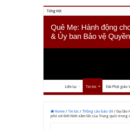
Tiếng Việt
Quê Mẹ: Hành động cho
& Ủy ban Bảo vệ Quyền
Liên lạc
Tin tức
Đài Phật giáo 
Home
/
Tin tức
/
Thông cáo báo chí
/
Đại lão 
phó với tình hình xâm lấn của Trung quốc trong c