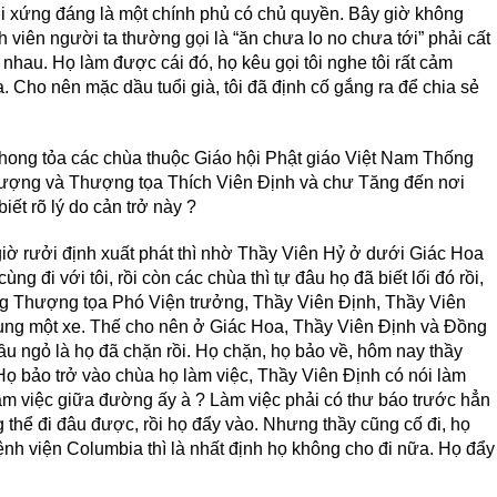
 xứng đáng là một chính phủ có chủ quyền. Bây giờ không
h viên người ta thường gọi là “ăn chưa lo no chưa tới” phải cất
 nhau. Họ làm được cái đó, họ kêu gọi tôi nghe tôi rất cảm
. Cho nên mặc dầu tuổi già, tôi đã định cố gắng ra để chia sẻ
phong tỏa các chùa thuộc Giáo hội Phật giáo Việt Nam Thống
hượng và Thượng tọa Thích Viên Định và chư Tăng đến nơi
iết rõ lý do cản trở này ?
iờ rưởi định xuất phát thì nhờ Thầy Viên Hỷ ở dưới Giác Hoa
g đi với tôi, rồi còn các chùa thì tự đâu họ đã biết lối đó rồi,
iêng Thượng tọa Phó Viện trưởng, Thầy Viên Định, Thầy Viên
hung một xe. Thế cho nên ở Giác Hoa, Thầy Viên Định và Đồng
đầu ngỏ là họ đã chặn rồi. Họ chặn, họ bảo về, hôm nay thầy
Họ bảo trở vào chùa họ làm việc, Thầy Viên Định có nói làm
làm việc giữa đường ấy à ? Làm việc phải có thư báo trước hẳn
thể đi đâu được, rồi họ đẩy vào. Nhưng thầy cũng cố đi, họ
ệnh viện Columbia thì là nhất định họ không cho đi nữa. Họ đẩy