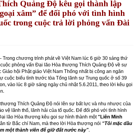
Thích Quảng Độ kêu gọi thành lập
oại xâm” để đối phó với tình hình
ốc trong cuộc trả lời phỏng vấn Đài
Trong chương trình phát về Việt Nam lúc 6 giờ 30 sáng thứ
m cuộc phỏng vấn Đại lão Hòa thượng Thích Quảng Độ về sự
 Giáo hội Phật giáo Việt Nam Thống nhất bị công an ngăn
 cuộc biểu tình trước tòa Tổng lãnh sự Trung quốc ở số 39
, vào lúc 8 giờ sáng ngày chủ nhật 5.6.2011, theo lời kêu gọi
n.
 thượng Thích Quảng Độ nói lên sự bất lực và nhu nhược của
 vệ lãnh thổ, lãnh hải của tổ quốc. Để đối phó với tình hình
Đại lão Hòa thượng kêu gọi sự hình thành một
“Liên Minh
 dân từ Bắc chí Nam, mà theo lời Hòa thượng nói
“Tôi mặc dầu
làm một thành viên để giữ đất nước này”
.