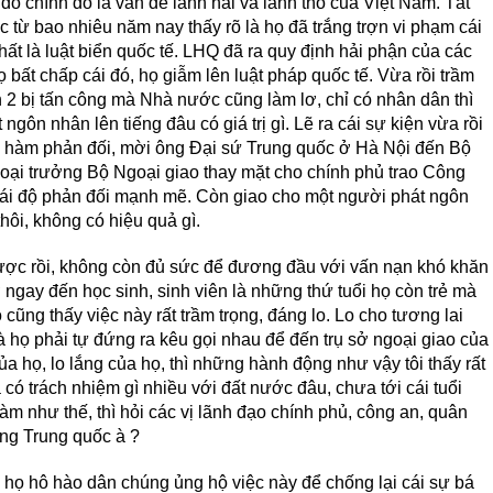
do chính đó là vấn đề lãnh hải và lãnh thổ của Việt Nam. Tất
từ bao nhiêu năm nay thấy rõ là họ đã trắng trợn vi phạm cái
hất là luật biển quốc tế. LHQ đã ra quy định hải phận của các
 bất chấp cái đó, họ giẫm lên luật pháp quốc tế. Vừa rồi trầm
nh 2 bị tấn công mà Nhà nước cũng làm lơ, chỉ có nhân dân thì
t ngôn nhân lên tiếng đâu có giá trị gì. Lẽ ra cái sự kiện vừa rồi
 hàm phản đối, mời ông Đại sứ Trung quốc ở Hà Nội đến Bộ
oại trưởng Bộ Ngoại giao thay mặt cho chính phủ trao Công
hái độ phản đối mạnh mẽ. Còn giao cho một người phát ngôn
thôi, không có hiệu quả gì.
ợc rồi, không còn đủ sức để đương đầu với vấn nạn khó khăn
ngay đến học sinh, sinh viên là những thứ tuổi họ còn trẻ mà
cũng thấy việc này rất trầm trọng, đáng lo. Lo cho tương lai
 họ phải tự đứng ra kêu gọi nhau để đến trụ sở ngoại giao của
ủa họ, lo lắng của họ, thì những hành động như vậy tôi thấy rất
ó trách nhiệm gì nhiều với đất nước đâu, chưa tới cái tuổi
làm như thế, thì hỏi các vị lãnh đạo chính phủ, công an, quân
ng Trung quốc à ?
i họ hô hào dân chúng ủng hộ việc này để chống lại cái sự bá