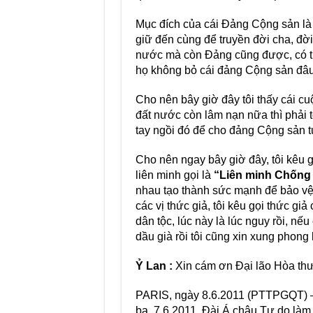
Mục đích của cái Đảng Cộng sản là t
giữ đến cùng để truyền đời cha, đời 
nước mà còn Đảng cũng được, có thể
họ không bỏ cái đảng Cộng sản đâu
Cho nên bây giờ đây tôi thấy cái cu
đất nước còn lâm nạn nữa thì phải 
tay ngồi đó để cho đảng Cộng sản t
Cho nên ngay bây giờ đây, tôi kêu g
liên minh gọi là
“Liên minh Chống
nhau tạo thành sức mạnh để bảo vệ 
các vị thức giả, tôi kêu gọi thức g
dân tộc, lúc này là lúc nguy rồi, nế
dầu già rồi tôi cũng xin xung phong
Ỷ Lan :
Xin cám ơn Đại lão Hòa th
PARIS, ngày 8.6.2011 (PTTPGQT) – 
ba, 7.6.2011, Đài Á châu Tự do là