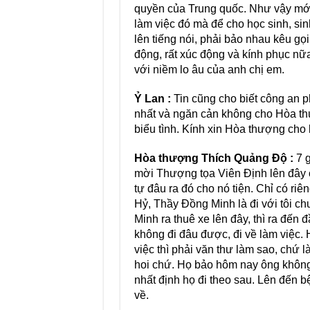
quyền của Trung quốc. Như vậy mới
làm việc đó mà để cho học sinh, sin
lên tiếng nói, phải bảo nhau kêu gọi
động, rất xúc động và kính phục nữa
với niềm lo âu của anh chị em.
Ỷ Lan :
Tin cũng cho biết công an 
nhất và ngăn cản không cho Hòa t
biểu tình. Kính xin Hòa thượng cho b
Hòa thượng Thích Quảng Độ :
7 g
mời Thượng tọa Viên Định lên đây cùn
tự đâu ra đó cho nó tiện. Chỉ có r
Hỷ, Thầy Đồng Minh là đi với tôi c
Minh ra thuê xe lên đây, thì ra đến 
không đi đâu được, đi về làm việc. 
việc thì phải văn thư làm sao, chứ 
hoi chứ. Họ bảo hôm nay ông không 
nhất định họ đi theo sau. Lên đến b
về.