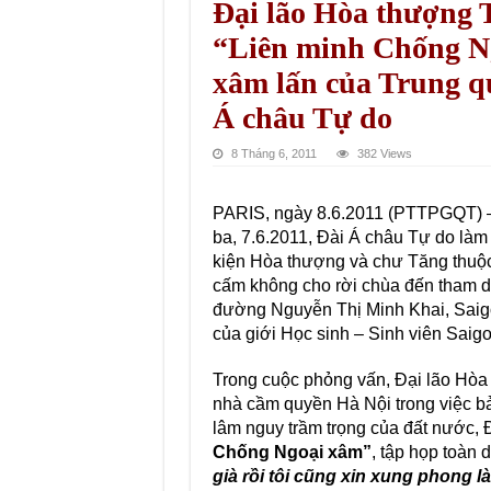
Đại lão Hòa thượng 
“Liên minh Chống Ng
xâm lấn của Trung qu
Á châu Tự do
8 Tháng 6, 2011
382 Views
PARIS, ngày 8.6.2011 (PTTPGQT) – 
ba, 7.6.2011, Đài Á châu Tự do là
kiện Hòa thượng và chư Tăng thuộc
cấm không cho rời chùa đến tham dự
đường Nguyễn Thị Minh Khai, Saigon
của giới Học sinh – Sinh viên Saigo
Trong cuộc phỏng vấn, Đại lão Hòa
nhà cầm quyền Hà Nội trong việc bảo
lâm nguy trầm trọng của đất nước, 
Chống Ngoại xâm”
, tập họp toàn
già rồi tôi cũng xin xung phong 