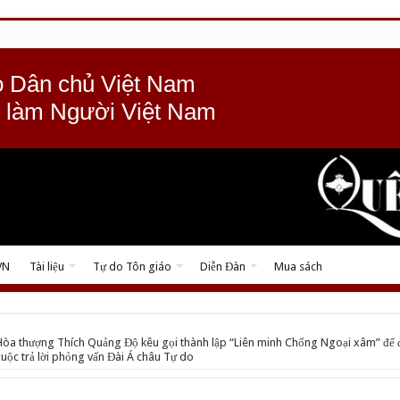
 Dân chủ Việt Nam
 làm Người Việt Nam
VN
Tài liệu
Tự do Tôn giáo
Diễn Đàn
Mua sách
Hòa thượng Thích Quảng Độ kêu gọi thành lập “Liên minh Chống Ngoại xâm” để 
uộc trả lời phỏng vấn Đài Á châu Tự do