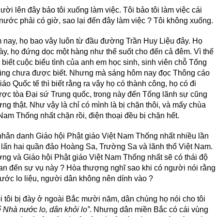
ời lên đây bảo tôi xuống làm việc. Tôi bảo tôi làm việc cái
nước phải có giờ, sao lại đến đây làm việc ? Tôi không xuống.
nay, họ bao vây luôn từ đầu đường Trần Huy Liệu đây. Họ
y, họ đứng dọc một hàng như thế suốt cho đến cả đêm. Vì thế
biết cuộc biểu tình của anh em học sinh, sinh viên chỗ Tổng
cũng chưa được biết. Nhưng mà sáng hôm nay đọc Thông cáo
áo Quốc tế thì biết rằng ra vậy họ có thành công, họ có đi
ợc tòa Đại sứ Trung quốc, trong này đến Tổng lãnh sự cũng
g thật. Như vậy là chỉ có mình là bị chặn thôi, và mấy chùa
Nam Thống nhất chặn rồi, điện thoại đều bị chặn hết.
ân danh Giáo hội Phật giáo Việt Nam Thống nhất nhiều lần
 lấn hai quần đảo Hoàng Sa, Trường Sa và lãnh thổ Việt Nam.
ng và Giáo hội Phật giáo Việt Nam Thống nhất sẽ có thái độ
quan đến sự vụ này ? Hòa thượng nghĩ sao khi có người nói rằng
ước lo liệu, người dân không nên dính vào ?
 tôi bị đày ở ngoài Bắc mười năm, dân chúng họ nói cho tôi
ể Nhà nước lo, dân khỏi lo”
. Nhưng dân miền Bắc có cái vùng