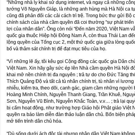
“Những nhà ly khai sử dụng internet, và ngay cả những cô
tướng Võ Nguyên Giáp, là những anh hùng mà Hà Nội ca tụ
cũng đã phản đối các cải cách trì trệ. Trong bức thư gửi Bộ 
chính sách của nhà cầm quyền đã coi thường “sự phát triển k
lợi của nhân dân”. Ông còn nói “Ðến năm 2020, Việt Nam v
quốc gia thuộc Hiệp hội Ðông Nam Á, còn thua Thái Lan đế
lộng quyền của Tổng cục 2, một thứ quốc gia giữa lòng quốc
bố và thảm sát chính trị để đạt mục tiêu của họ.
“Vì những lẽ ấy, tôi kêu gọi Cộng đồng các quốc gia Dân chủ
Việt Nam. Xin hãy gây sức ép lên Nhà cầm quyền Hà Nội đò
khai mở nền chính trị đa nguyên ; trả tự do cho Ðức Tăng
Thích Quảng Ðộ và tất cả tù nhân chính trị, tù nhân vì lươ
nhiễu, kiểm tra, theo dõi, canh gác, giam cầm những người
Hoàng Minh Chính, Nguyễn Thanh Giang, Trần Khuê, Ngu
Sơn, Nguyễn Vũ Bình, Nguyễn Khắc Toàn, v.v… ; trả lại quyề
bị cấm hoạt động, như trường hợp Giáo hội Phật giáo Việt 
quyền ra báo làm diễn đàn thảo luận dân chủ. Bốn biện phá
mở tiến trình dân chủ hóa.
“Dù sống dưới ách độc tài nhưng nhân dân Việt Nam không 