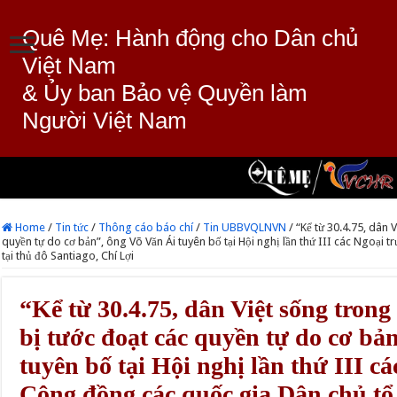
Quê Mẹ: Hành động cho Dân chủ
Việt Nam
& Ủy ban Bảo vệ Quyền làm
Người Việt Nam
Home
/
Tin tức
/
Thông cáo báo chí
/
Tin UBBVQLNVN
/
“Kể từ 30.4.75, dân 
quyền tự do cơ bản”, ông Võ Văn Ái tuyên bố tại Hội nghị lần thứ III các Ngoại
tại thủ đô Santiago, Chí Lợi
“Kể từ 30.4.75, dân Việt sống trong
bị tước đoạt các quyền tự do cơ bả
tuyên bố tại Hội nghị lần thứ III c
Cộng đồng các quốc gia Dân chủ tổ 