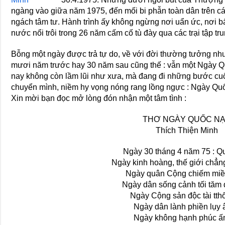
ngàng vào giữa năm 1975, đến mối bi phẫn toàn dân trên c
ngách tâm tư. Hành trình ấy không ngừng nơi uẩn ức, nơi b
nước nổi trôi trong 26 năm cấm cố tù đày qua các trại tập tru
Bỗng một ngày được trả tự do, về với đời thường tưởng nh
mươi năm trước hay 30 năm sau cũng thế : vẫn một Ngày
nay không còn lầm lũi như xưa, mà đang đi những bước cu
chuyển mình, niềm hy vọng nóng rang lồng ngực : Ngày Q
Xin mời bạn đọc mở lòng đón nhận một tâm tình :
THƠ NGÀY QUỐC N
Thích Thiện Minh
Ngày 30 tháng 4 năm 75 : Q
Ngày kinh hoàng, thế giới chẳn
Ngày quân Cộng chiếm mi
Ngày dân sống cảnh tối tăm
Ngày Cộng sản độc tài tthố
Ngày dân lành phiền lụy 
Ngày không hạnh phúc ấ