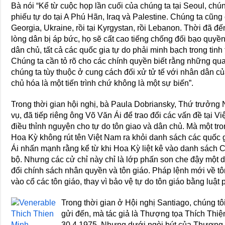
Bà nói “Kể từ cuộc họp lần cuối của chúng ta tại Seoul, ch
phiếu tự do tại A Phú Hãn, Iraq và Palestine. Chúng ta cũng 
Georgia, Ukraine, rồi tại Kyrgystan, rồi Lebanon. Thời đã đ
lòng dân bị áp bức, họ sẽ cất cao tiếng chống đối bạo quy
dân chủ, tất cả các quốc gia tự do phải minh bạch trong tinh
Chúng ta cần tỏ rõ cho các chính quyền biết rằng những qu
chúng ta tùy thuộc ở cung cách đối xử tử tế với nhân dân c
chủ hóa là một tiến trình chứ không là một sự biến”.
Trong thời gian hội nghị, bà Paula Dobriansky, Thứ trưởng 
vụ, đã tiếp riêng ông Võ Văn Ái để trao đổi các vấn đề tại V
điều thỉnh nguyện cho tự do tôn giao và dân chủ. Mà một tro
Hoa Kỳ không rút tên Việt Nam ra khỏi danh sách các quốc 
Ái nhấn mạnh rằng kể từ khi Hoa Kỳ liệt kê vào danh sách 
bộ. Nhưng các cử chỉ này chỉ là lớp phấn son che đậy một 
đổi chính sách nhân quyền và tôn giáo. Pháp lệnh mới về tôn
vào cổ các tôn giáo, thay vì bảo vệ tự do tôn giáo bằng luật 
Trong thời gian ở Hội nghị Santiago, chúng t
gửi đến, mà tác giả là Thượng tọa Thích Thiệ
30.4.1975. Nhưng dưới ngòi bút của Thượng tọ