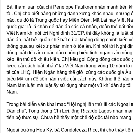
Bài tham luận của chị Penelope Faulkner nhấn mạnh trên kh
tài. Chị cho biết bằng những danh xưng khác nhau, nhưng ở 
nào, dù đó là Trung quốc hay Miến Ðiện, Mã Lai hay Việt Na
quốc gia” là lá chắn để đàn áp các cá nhân, đoàn thể bất đ
Việt Nam khi nói tới Nghị định 31/CP, thì đây không là luậ
đàn áp, bắt bớ, quản chế bất cứ ai không đồng chính kiến
thông qua sự xét xử phân minh ở tòa án. Khi nói tới Nghị đ
dùng luật để cấm đoán dân chúng biểu tình, ngăn cấm nôn
kéo lên thủ đô khiếu kiện. Chị kêu gọi Cộng đồng các quốc 
lược cải cách luật pháp” tại Việt Nam trong vòng 10 năm tớ
tế của LHQ. Hiện Ngân hàng thế giới cùng các quốc gia Âu 
triệu Mỹ kim để tiến hành việc cải cách này. Không thể nào r
Nam làm luật, mà luật ấy sử dụng như một vũ khí đàn áp tối
Nam.
Trong bài diễn văn khai mạc “Hội nghị lần thứ III các Ngoạ
Dân chủ”, Tổng thống Chí Lợi, ông Ricardo Lagos nhấn mạn
tiến bộ thực sự. Chưa hề thấy một chế độ độc tài nào mang lạ
Ngoại trưởng Hoa Kỳ, bà Condoleeza Rice, thì cho thấy tiến t