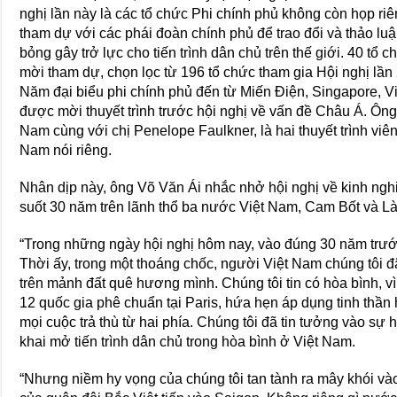
nghị lần này là các tổ chức Phi chính phủ không còn họp riê
tham dự với các phái đoàn chính phủ để trao đổi và thảo lu
bỏng gây trở lực cho tiến trình dân chủ trên thế giới. 40 tổ
mời tham dự, chọn lọc từ 196 tổ chức tham gia Hội nghị lầ
Năm đại biểu phi chính phủ đến từ Miến Ðiện, Singapore, 
được mời thuyết trình trước hội nghị về vấn đề Châu Á. Ôn
Nam cùng với chị Penelope Faulkner, là hai thuyết trình viê
Nam nói riêng.
Nhân dịp này, ông Võ Văn Ái nhắc nhở hội nghị về kinh ng
suốt 30 năm trên lãnh thổ ba nước Việt Nam, Cam Bốt và Là
“Trong những ngày hội nghị hôm nay, vào đúng 30 năm trước
Thời ấy, trong một thoáng chốc, người Việt Nam chúng tôi đ
trên mảnh đất quê hương mình. Chúng tôi tin có hòa bình, v
12 quốc gia phê chuẩn tại Paris, hứa hẹn áp dụng tinh thần
mọi cuộc trả thù từ hai phía. Chúng tôi đã tin tưởng vào sự
khai mở tiến trình dân chủ trong hòa bình ở Việt Nam.
“Nhưng niềm hy vọng của chúng tôi tan tành ra mây khói và