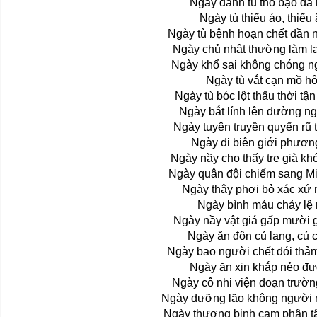
Ngày đánh tù thô bạo dã
Ngày tù thiếu áo, thiếu
Ngày tù bệnh hoạn chết dần 
Ngày chủ nhật thường làm l
Ngày khổ sai không chóng n
Ngày tù vắt cạn mồ hô
Ngày tù bóc lột thấu thời tậ
Ngày bắt lính lên đường ng
Ngày tuyên truyền quyến rũ t
Ngày đi biên giới phươn
Ngày nầy cho thấy tre già k
Ngày quân đội chiếm sang M
Ngày thây phơi bỏ xác xứ
Ngày bình máu chảy lệ 
Ngày nầy vật giá gấp mười g
Ngày ăn độn củ lang, củ 
Ngày bao người chết đói thả
Ngày ăn xin khắp nẻo đ
Ngày cô nhi viện đoạn trườn
Ngày dưỡng lão không người 
Ngày thương binh cam phận t