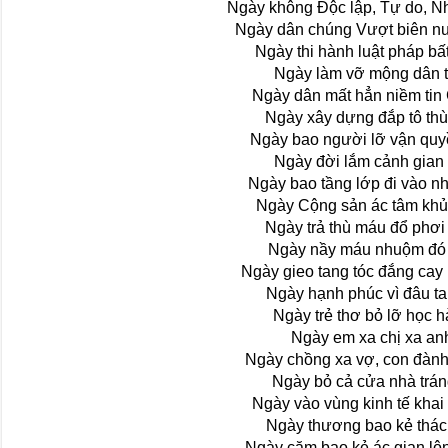
Ngày không Ðộc lập, Tự do, N
Ngày dân chúng Vượt biên n
Ngày thi hành luật pháp bấ
Ngày làm vỡ mộng dân t
Ngày dân mất hẳn niềm tin
Ngày xây dựng đắp tô th
Ngày bao người lỡ vận quy
Ngày đời lắm cảnh gian 
Ngày bao tầng lớp đi vào n
Ngày Cộng sản ác tâm kh
Ngày trả thù máu đổ phơi
Ngày nầy máu nhuộm đó
Ngày gieo tang tóc đắng cay
Ngày hạnh phúc vì đâu t
Ngày trẻ thơ bỏ lỡ học 
Ngày em xa chị xa an
Ngày chồng xa vợ, con đành
Ngày bỏ cả cửa nhà trán
Ngày vào vùng kinh tế khai
Ngày thương bao kẻ thác
Ngày căm bao kẻ ác gian lộ