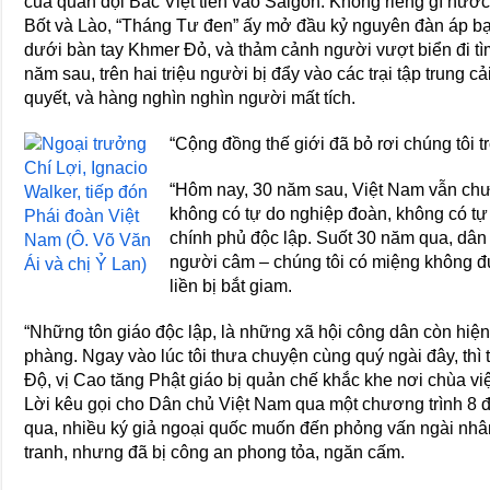
của quân đội Bắc Việt tiến vào Saigon. Không riêng gì nướ
Bốt và Lào, “Tháng Tư đen” ấy mở đầu kỷ nguyên đàn áp bạo
dưới bàn tay Khmer Ðỏ, và thảm cảnh người vượt biển đi tì
năm sau, trên hai triệu người bị đẩy vào các trại tập trung c
quyết, và hàng nghìn nghìn người mất tích.
“Cộng đồng thế giới đã bỏ rơi chúng tôi 
“Hôm nay, 30 năm sau, Việt Nam vẫn chư
không có tự do nghiệp đoàn, không có tự 
chính phủ độc lập. Suốt 30 năm qua, dân 
người câm – chúng tôi có miệng không đ
liền bị bắt giam.
“Những tôn giáo độc lập, là những xã hội công dân còn hiện h
phàng. Ngay vào lúc tôi thưa chuyện cùng quý ngài đây, th
Ðộ, vị Cao tăng Phật giáo bị quản chế khắc khe nơi chùa việ
Lời kêu gọi cho Dân chủ Việt Nam qua một chương trình 8
qua, nhiều ký giả ngoại quốc muốn đến phỏng vấn ngài nhâ
tranh, nhưng đã bị công an phong tỏa, ngăn cấm.