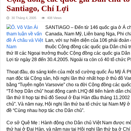
Santiago, Chí Lợi
30 Tháng 4, 2005
408 Views
SANTIAGO – Ðến từ 146 quốc gia ở Á ch
Canada, Nam Mỹ, Liên bang Nga, Phi ch
Lan, với sự hiện diện của 106 phái đoàn 
thuộc Cộng đồng các quốc gia Dân chủ tro
thứ III các Ngoại trưởng thuộc Cộng đồng các quốc gia Dân c
Lợi từ ngày 28 đến 30.4.2005. Ngoài ra còn có 40 tổ chức P
Thoạt đầu, do sáng kiến của một số cường quốc Âu Mỹ Á Ph
nạn độc tài Cộng sản, hội nghị lần thứ nhất họp ở thủ đô Va
bằng “Tuyên ngôn Varsovie” cho ra đời Cộng đồng các quốc 
“Tổ hợp Dân chủ” hoạt động cạnh LHQ để tiến hành dân chủ 
lần thứ II họp tại thủ đô Seoul ở Ðại Hàn đầu tháng 11.20
chủ”. Và năm nay, Hội nghị lần thứ ba tổ chức tại Nam Mỹ ở
đề “Cùng nhau hợp tác cho Dân chủ”.
Cơ sở Quê Mẹ : Hành động cho Dân chủ Việt Nam được mời
thứ hai ở Ðại Hàn, và năm nay tại Hội nghị lần thứ ba ở Ch