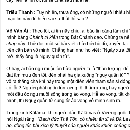
cây, rên la inh ỏi, rồi sẽ chết sau mùa hè.
Triều Thanh :
Tuy nhiên, thưa ông, có những người thiếu hi
mạo tin này để hiểu sai sự thật thì sao ?
Võ Văn Ái :
Theo tôi, ai tin nấy chịu, ai bảo tin càng làm ch
minh bằng
Chánh tri kiến
trong Bát Chánh đạo. Chúng ta n
chấp
này. Thử đọc một số bài viết chửi bới hồ đồ, xuyên tạc 
trên căn bản vô minh. Chẳng hạn như họ viết : “Ngày xưa tôi
mới thấy ông là Nguỵ quân tử”.
Ơ hay, ai bảo ngu muội tôn bừa người ta là “thần tượng” để
đạt âm mưu đen tối, đến phải hạ giá xuống “nguỵ quân tử” ? 
vô ra thằng cha khi nãy trong một diễn viên tham sân si đóng
có lỗi ? Người phát ngôn tôn xưng rồi thậm xưng, hay người b
một đầu óc ngu muội sống trong ảo vọng. Hễ ảo vọng, tất k
minh, thì Nguỵ quân tử cũng từ ảo vọng vô minh sinh ra.
Trong kinh Kālāma, khi người dân Kālāmas ở Vương quốc 
hỏi Ngài rằng :
“Bạch đức Thế Tôn, có nhiều ẩn sĩ và Bà La 
họ, đồng lúc bài xích lý thuyết của người khác khiến chúng