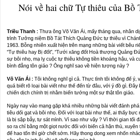
Nói về hai chữ Tự thiêu của Bồ
Triều Thanh :
Thưa ông Võ Văn Ái, mấy tháng qua, nhân dị
trình Tưởng niệm Bồ Tát Thích Quảng Đức tự thiêu vì Chán
1963. Bỗng nhiên xuất hiện trên mạng những bài viết bêu riếu
“Tự thiêu hay Bị đốt”, “Tưới xăng đốt Hoà thượng Quảng Đức”
sự bôi nhọ, mạ lỵ cuộc tự thiêu không tiền khoáng hậu, và c
bình đẳng tôn giáo ? Ông nghĩ sao về hiện tượng này ?
Võ Văn Ái :
Tôi không nghĩ gì cả. Thực tình tôi không để ý, 
quá biết rõ loại bài viết như thế đến từ đâu, với ý đồ gì. Đ
chiến dịch chính trị nhằm biến tướng một sự thật tôn giáo.
Ngày nay vào mạng gặp khá nhiều những bài viết đánh phá
tiêu dối gạt và bôi nhọ. Đối với loạt bài như thế, ai thấy bực 
là bị sập bẫy, tự sát mình. Vì sao như vậy ? Vì thời gian tố
so ra chỉ bằng một giọt nước đối với biển cả hận thù, xuyên 
để hao tốn thì giờ chết sớm. Hãy thong dong xem nhốn nháo