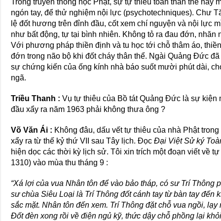
Trong truyền thống học Phật, sự tự thiêu toàn thân thể hay 
ngón tay, để thử nghiệm nội lực (psychotechniques). Chư Tă
lệ đốt hương trên đỉnh đầu, cốt xem chí nguyện và nội lực m
như bất động, tự tại bình nhiên. Không tỏ ra đau đớn, nhăn 
Với phương pháp thiền định và tu học tới chỗ thâm áo, thi
đớn trong não bộ khi đốt cháy thân thể. Ngài Quảng Đức đã
sự chứng kiến của ống kính nhà báo suốt mười phút dài, cho
ngã.
Triều Thanh :
Vụ tự thiêu của Bồ tát Quảng Đức là sự kiện 
đầu xẩy ra năm 1963 phải không thưa ông ?
Võ Văn Ái :
Không đâu, dấu vết tự thiêu của nhà Phật trong
xẩy ra từ thế kỷ thứ VII sau Tây lịch. Đọc
Đại Việt Sử ký Toà
hiện dọc các thời kỳ lịch sử. Tôi xin trích một đoạn viết về 
1310) vào mùa thu tháng 9 :
“Xá lợi của vua Nhân tôn để vào bảo tháp, có sư Trí Thông 
sư chùa Siêu Loại là Trí Thông đốt cánh tay từ bàn tay đến
sắc mặt. Nhân tôn đến xem. Trí Thông đặt chỗ vua ngồi, lạy n
Đốt đèn xong rồi về điện ngủ kỹ, thức dậy chỗ phồng lại khỏ