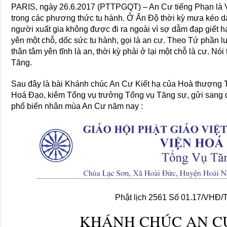
PARIS, ngày 26.6.2017 (PTTPGQT) – An Cư tiếng Phạn là Vā
trong các phương thức tu hành. Ở Ấn Độ thời kỳ mưa kéo dà
người xuất gia không được đi ra ngoài vì sợ dẫm đạp giết hại
yên một chỗ, dốc sức tu hành, gọi là an cư. Theo Tứ phần luậ
thân tâm yên tĩnh là an, thời kỳ phải ở lại một chỗ là cư. N
Tăng.
Sau đây là bài Khánh chúc An Cư Kiết hạ của Hoà thượng 
Hoá Đạo, kiêm Tổng vụ trưởng Tổng vụ Tăng sự, gửi sang 
phổ biến nhân mùa An Cư năm nay :
Phật lịch 2561 Số 01.17/VHĐ
KHÁNH CHÚC AN CƯ