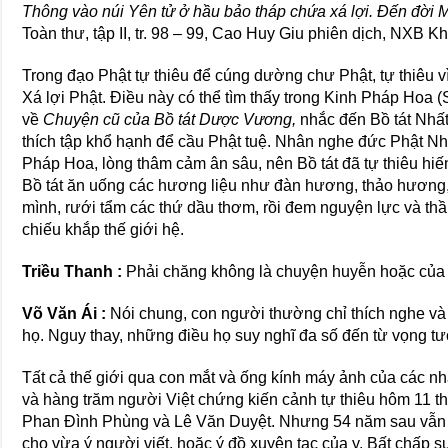
Thông vào núi Yên tử ở hầu bảo tháp chứa xá lợi. Đến đời Mi
Toàn thư, tập II, tr. 98 – 99, Cao Huy Giu phiên dịch, NXB K
Trong đạo Phật tự thiêu để cúng dường chư Phật, tự thiêu vì
Xá lợi Phật. Điều này có thể tìm thấy trong Kinh Pháp Hoa
về
Chuyện cũ của Bồ tát Dược Vương,
nhắc đến Bồ tát Nhất
thích tập khổ hạnh để cầu Phật tuệ. Nhân nghe đức Phật Nh
Pháp Hoa, lòng thâm cảm ân sâu, nên Bồ tát đã tự thiêu hi
Bồ tát ăn uống các hương liệu như đàn hương, thảo hương, 
mình, rưới tẩm các thứ dầu thơm, rồi đem nguyện lực và thầ
chiếu khắp thế giới hệ.
Triều Thanh :
Phải chăng không là chuyện huyễn hoặc của 
Võ Văn Ái :
Nói chung, con người thường chỉ thích nghe và 
họ. Nguy thay, những điều họ suy nghĩ đa số đến từ vọng t
Tất cả thế giới qua con mắt và ống kính máy ảnh của các nh
và hàng trăm người Việt chứng kiến cảnh tự thiêu hôm 11 
Phan Đình Phùng và Lê Văn Duyệt. Nhưng 54 năm sau vẫn cò
cho vừa ý người viết, hoặc ý đồ xuyên tạc của y. Bất chấp s