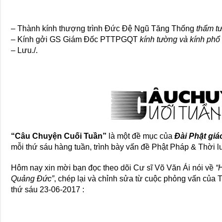
– Thành kính thượng trình Ðức Ðệ Ngũ Tăng Thống
thẩm t
– Kính gởi GS Giám Ðốc PTTPGQT
kính tường và kính phổ 
– Lưu./.
“Câu Chuyện Cuối Tuần”
là một đề mục của
Đài Phật giá
mỗi thứ sáu hàng tuần, trình bày vấn đề Phật Pháp & Thời l
Hôm nay xin mời bạn đọc theo dõi Cư sĩ Võ Văn Ái nói về
“
Quảng Đức”
, chép lại và chỉnh sửa từ cuộc phỏng vấn của
thứ sáu 23-06-2017 :