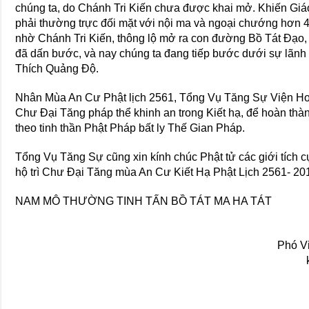
chúng ta, do Chánh Tri Kiến chưa được khai mở. Khiến Gi
phải thường trực đối mặt với nội ma và ngoại chướng hơn 
nhờ Chánh Tri Kiến, thông lộ mở ra con đường Bồ Tát Đạo
đã dấn bước, và nay chúng ta đang tiếp bước dưới sự lã
Thích Quảng Độ.
Nhân Mùa An Cư Phật lịch 2561, Tổng Vụ Tăng Sự Viện H
Chư Đại Tăng pháp thể khinh an trong Kiết hạ, để hoàn t
theo tinh thần Phật Pháp bất ly Thế Gian Pháp.
Tổng Vụ Tăng Sự cũng xin kính chúc Phật tử các giới tích c
hộ trì Chư Đại Tăng mùa An Cư Kiết Hạ Phật Lịch 2561- 20
NAM MÔ THƯỜNG TINH TẤN BỒ TÁT MA HA TÁT
Phó V