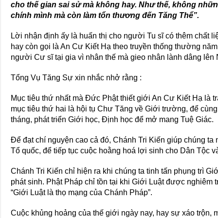
cho thế gian sai sử mà không hay. Như thế, không nhữ
chính mình mà còn làm tổn thương đến Tăng Thể”.
Lời nhận định ấy là huấn thị cho người Tu sĩ có thêm chất 
hay còn gọi là An Cư Kiết Hạ theo truyền thống thường nă
người Cư sĩ tại gia vì nhân thế mà gieo nhân lành dâng lên
Tổng Vụ Tăng Sự xin nhắc nhở rằng :
Mục tiêu thứ nhất mà Đức Phật thiết giới An Cư Kiết Hạ là t
mục tiêu thứ hai là hội tụ Chư Tăng về Giới trường, để cùng
tháng, phát triển Giới học, Định học để mở mang Tuệ Giác.
Để đạt chí nguyện cao cả đó, Chánh Tri Kiến giúp chúng ta 
Tổ quốc, để tiếp tục cuộc hoằng hoá lợi sinh cho Dân Tộc và
Chánh Tri Kiến chỉ hiện ra khi chúng ta tinh tấn phụng trì G
phát sinh. Phật Pháp chỉ tồn tại khi Giới Luật được nghiêm tr
“Giới Luật là thọ mạng của Chánh Pháp”.
Cuộc khủng hoảng của thế giới ngày nay, hay sự xáo trộn,