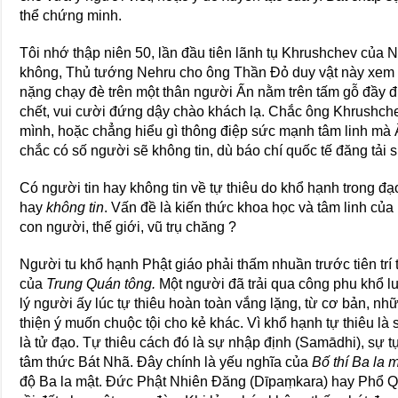
thể chứng minh.
Tôi nhớ thập niên 50, lần đầu tiên lãnh tụ Khrushchev của 
không, Thủ tướng Nehru cho ông Thần Đỏ duy vật này xem c
nặng chạy đè trên một thân người Ấn nằm trên tấm gỗ đầy đ
chết, vui cười đứng dậy chào khách lạ. Chắc ông Khrushche
mình, hoặc chẳng hiểu gì thông điệp sức mạnh tâm linh mà Ấ
chắc có số người sẽ không tin, dù báo chí quốc tế đăng tải 
Có người tin hay không tin về tự thiêu do khổ hạnh trong đ
hay
không tin
. Vấn đề là kiến thức khoa học và tâm linh của
con người, thế giới, vũ trụ chăng ?
Người tu khổ hạnh Phật giáo phải thấm nhuần trước tiên trí
của
Trung Quán tông.
Một người đã trải qua công phu khổ lu
lý người ấy lúc tự thiêu hoàn toàn vắng lặng, từ cơ bản, nh
thiện ý muốn chuộc tội cho kẻ khác. Vì khổ hạnh tự thiêu l
là tử đạo. Tự thiêu cách đó là sự nhập định (Samādhi), sự 
tâm thức Bát Nhã. Đây chính là yếu nghĩa của
Bố thí Ba la 
độ Ba la mật. Đức Phật Nhiên Đăng (Dīpaṃkara) hay Phổ Q