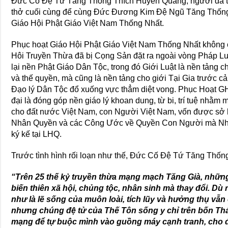
Đức Cố Đệ Tứ Tăng Thống Thích Huyền Quang, người đã tậ
thở cuối cùng để cùng Đức Đương Kim Đệ Ngũ Tăng Thống
Giáo Hội Phật Giáo Việt Nam Thống Nhất.
Phục hoạt Giáo Hội Phật Giáo Việt Nam Thống Nhất không c
Hôi Truyền Thừa đã bị Cọng Sản đặt ra ngoài vòng Pháp Lu
lại nền Phật Giáo Dân Tộc, trong đó Giới Luật là nền tảng ch
và thế quyền, mà cũng là nền tảng cho giới Tại Gia trước 
Đạo lý Dân Tộc đổ xuống vực thẳm diệt vong. Phục Hoạt 
đại là đóng góp nền giáo lý khoan dung, từ bi, trí tuệ nhằm
cho đất nước Việt Nam, con Người Việt Nam, vốn được s
Nhân Quyền và các Công Ước về Quyền Con Người mà Nh
ký kế tại LHQ.
Trước tình hình rối loạn như thế, Đức Cố Đệ Tứ Tăng Thống
“Trên 25 thế kỷ truyền thừa mạng mạch Tăng Già, nhữn
biến thiên xã hội, chủng tộc, nhân sinh mà thay đổi. Dù 
như là lẽ sống của muôn loài, tích lũy và hưởng thụ vẫn 
nhưng chúng đệ tử của Thế Tôn sống y chỉ trên bốn Thá
mạng để tự buộc mình vào guồng máy cạnh tranh, cho đế