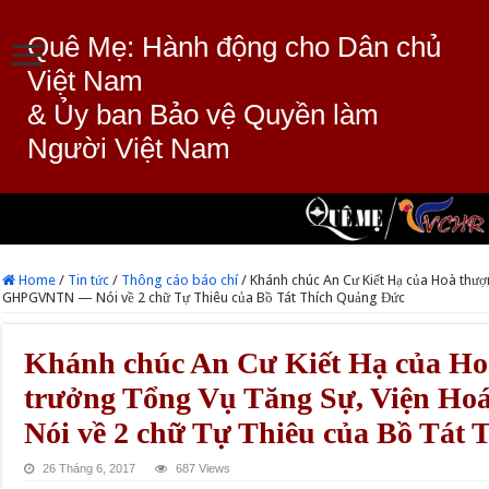
Quê Mẹ: Hành động cho Dân chủ
Việt Nam
& Ủy ban Bảo vệ Quyền làm
Người Việt Nam
Home
/
Tin tức
/
Thông cáo báo chí
/
Khánh chúc An Cư Kiết Hạ của Hoà thư
GHPGVNTN — Nói về 2 chữ Tự Thiêu của Bồ Tát Thích Quảng Đức
Khánh chúc An Cư Kiết Hạ của Ho
trưởng Tổng Vụ Tăng Sự, Viện 
Nói về 2 chữ Tự Thiêu của Bồ Tát
26 Tháng 6, 2017
687 Views