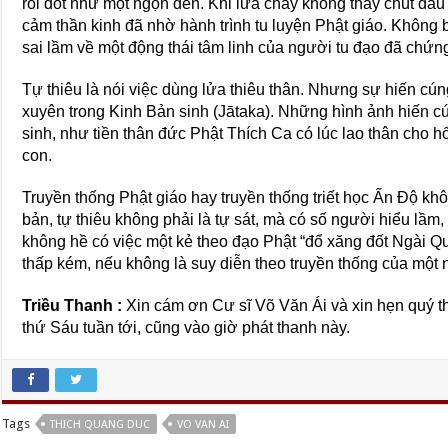
rồi đốt như một ngọn đèn. Khi lửa cháy không thấy chút đau
cảm thần kinh đã nhờ hành trình tu luyện Phật giáo. Không bi
sai lầm về một động thái tâm linh của người tu đạo đã chứn
Tự thiêu là nói việc dùng lửa thiêu thân. Nhưng sự hiến 
xuyên trong Kinh Bản sinh (Jātaka). Những hình ảnh hiến cú
sinh, như tiền thân đức Phật Thích Ca có lúc lao thân cho hổ
con.
Truyền thống Phật giáo hay truyền thống triết học Ấn Độ kh
bản, tự thiêu không phải là tự sát, mà có số người hiểu lầ
không hề có việc một kẻ theo đạo Phật “đổ xăng đốt Ngài Qu
thấp kém, nếu không là suy diễn theo truyền thống của một 
Triều Thanh :
Xin cám ơn Cư sĩ Võ Văn Ái và xin hẹn quý 
thứ Sáu tuần tới, cũng vào giờ phát thanh này.
Tags
THICH QUANG DUC
VO VAN AI