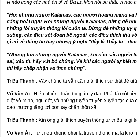
vị nào trong các nhà ẩn sĩ và Bà La Môn nói sự thật, vị nào n
“Hỡi những người Kālāmas, các người hoang mang và hoà
đáng hoài nghi. Hỡi những người Kālāmas, đừng để nhữn
những lời truyền thống lôi cuốn ta. Đừng để những uy q
suông, các điều xét đoán bề ngoài, các điều thích thú
gì có vẻ đáng tin hay những ý nghĩ “đây là Thầy ta”, dẫn 
“Nhưng hỡi những người Kālāmas, khi nào các người tự 
sai, xấu thì hãy vứt bỏ chúng. Và khi các người tự biết mì
thì hãy chấp nhận và theo chúng”.
Triều Thanh :
Vậy chúng ta vẫn cần giải thích sự thật để gi
Võ Văn Ái :
Hiển nhiên. Toàn bộ giáo lý đạo Phật là một nền
diệt vô minh, ngu dốt, và những tuyên truyền xuyên tạc của 
đạo thượng tầng tới bọn tay chân thôn xã.
Triều Thanh :
Xin ông giải thích truyền thống tự thiêu là gì 
Võ Văn Ái :
Tự thiêu không phải là truyền thống mà là khổ h