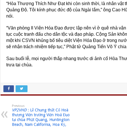
“Hòa Thượng Thích Như Đạt khi còn sinh thời, là nhân vật 
Quảng Độ. Tôi kính phục đức độ của Ngài lắm,” ông Cao Hữ
nói.
“Văn phòng II Viện Hóa Đạo được lập nên vì ở quê nhà vận n
tục cuộc tranh đấu cho dân tộc và đạo pháp. Cộng Sản k
một khi CSVN khủng bố tiêu diệt Viện Hóa Đạo ở trong nướ
sẽ nhận trách nhiệm tiếp tục,” Phật tử Quảng Tiến Võ Ý chia
Sau buổi lễ, mọi người thắp nhang trước di ảnh cố Hòa Th
trưa tại chùa.
Previous
VP2VHD
: Lễ Chung thất Cố Hoà
thượng Viện trưởng Viện Hoá Đạo
tại chùa Phật Quang, Huntington
Beach, Nam California, Hoa Kỳ,