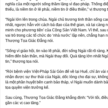
nghĩa của một người sống thầm lặng vì đạo pháp. Thông điệp 
thiếu, là niềm tin ở lẽ phải, niềm tin ở điều thiện,” vị thượng 
“Ngài lớn lên trong chùa. Ngài chủ trương tinh thần sống ca
nhất, ngược hẳn với cách bá đạo của thế gian, và lại càng 
minh cho phương tiện’ của Cộng Sản Việt Nam. Vì thế, sau 
vai trò trong các tổ chức do ‘nhà nước’ lập nên, chẳng hạn
Thượng Tọa Giác Đẳng nói.
“Sống vì giáo hội, tin vào lẽ phải, đời sống Ngài rất rõ ràng
hiểm đến bản thân, mà Ngài thay đổi. Quà tặng lớn nhất Ngà
tin,” thượng tọa nói.
“Rời bệnh viện Việt-Pháp Sài Gòn để về lại Huế, chỉ ăn và
nhận được sự thư thái của Ngài, dốc lòng cho đại sự, khôn
là một phần huyệt bên cạnh bảo tháp, vì Ngài muốn dành 
tọa quyền viện trưởng kể.
Sau cùng, Thượng Tọa Giác Đằng khẳng định: “Với tôi, điề
gần các vị cao tăng.”