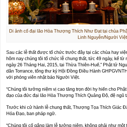
Di ảnh cố đại lão Hòa Thượng Thích Như Đạt tại chùa Phậ
Linh Nguyễn/Người Việt
Sau các lễ thất được tổ chức trước đây tại các chùa hay
hôm nay chúng tôi tổ chức lễ chung thất, tức 49 ngày, kể từ
ngày 26 Tháng Hai, 2015, tại Thừa Thiên-Huế,” Phật tử Ngu
dân Torrance, tổng thư ký Hội Đồng Điều Hành GHPGVNTHH
với phóng viên nhật báo Người Việt.
“Chúng tôi tưởng niệm vị cao tăng trọn đời hy hiến cho Phật 
đạo của đức đại lão Hòa Thượng Thích Quảng Độ, đệ ngũ tă
Trước khi cử hành lễ chung thất, Thượng Tọa Thích Giác Đẳ
Hóa Đạo, ban pháp ngữ.
“Chúng tôi cố gắng làm lễ tưởng niệm, không phải như một th