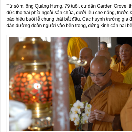
Từ sớm, ông Quảng Hưng, 79 tuổi, cư dân Garden Grove, th
đức thọ trai phía ngoài sân chùa, dưới lều che nắng, trước k
báo hiệu buổi lễ chung thất bắt đầu. Các huynh trưởng gia 
dẫn đường đoàn người vào bên trong, đứng kính cẩn hai bê