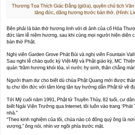
Thượng Tọa Thích Giác Đẳng (giữa), quyền chủ tịch Văn
tăng đức, dâng hương trước bàn thờ. (Hình: L
Bên phải là bàn thờ hương linh với di ảnh của cố Hòa Thư
đức làm lễ niệm hương, sau khi cùng mọi người hiện diện cu
bàn thờ Phật.
Nghị viên Garden Grove Phát Bùi và nghị viên Fountain Val
Sau nghi lễ chào quốc kỳ Việt-Mỹ và Phật giáo kỳ, MC Thiệ
quán “trầm hương khói tỏa, vì nước hy sinh, thân chẳng màn
Người tham dự cho biết dù chùa Phật Quang mới được thàn
tụ chư tôn đức với tấm lòng tận tụy hướng dẫn Phật tử về 
Tới Mỹ cuối năm 1991, Phật tử Truyền Thủy, 82 tuổi, cư dân
biết Ngài Viện Trưởng qua Internet, tôi luôn vào trang ‘Phá
nhà.”
“Theo kinh nghiệm của tôi, chùa nào có đông quý ông là nơi
vượng,” ông nói, nhìn vợ ngồi phía trước mặt.