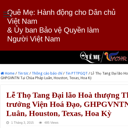
Quê Mẹ: Hành động cho Dân chủ
Việt Nam
& Ủy ban Bảo vệ Quyền làm
Người Việt Nam
Home
/
Tin tức
/
Thông cáo báo chí
/
Tin PTTPGQT
/
Lễ Thọ Tang Đại lão Ho
GHPGVNTN Tại Chùa Pháp Luân, Houston, Texas, Hoa Kỳ
Lễ Thọ Tang Đại lão Hoà thượng T
trưởng Viện Hoá Đạo, GHPGVNTN
Luân, Houston, Texas, Hoa Kỳ
1 Tháng 3, 2015
485 Views