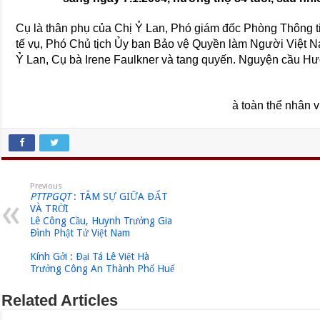
Cụ là thân phụ của Chị Ỷ Lan, Phó giám đốc Phòng Thông ti
tế vụ, Phó Chủ tịch Ủy ban Bảo vệ Quyền làm Người Việt Na
Ỷ Lan, Cụ bà Irene Faulkner và tang quyến. Nguyện cầu Hươ
à toàn thể nhân 
Previous
PTTPGQT
: TÂM SỰ GIỮA ÐẤT
VÀ TRỜI
Lê Công Cầu, Huynh Trưởng Gia
Ðình Phật Tử Việt Nam
Kính Gởi : Ðại Tá Lê Việt Hà
Trưởng Công An Thành Phố Huế
Related Articles