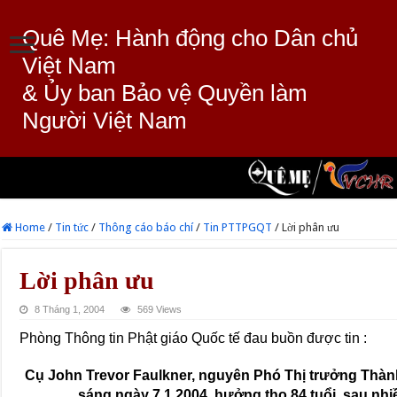
Quê Mẹ: Hành động cho Dân chủ
Việt Nam
& Ủy ban Bảo vệ Quyền làm
Người Việt Nam
Home
/
Tin tức
/
Thông cáo báo chí
/
Tin PTTPGQT
/
Lời phân ưu
Lời phân ưu
8 Tháng 1, 2004
569 Views
Phòng Thông tin Phật giáo Quốc tế đau buồn được tin :
Cụ John Trevor Faulkner, nguyên Phó Thị trưởng Thành 
sáng ngày 7.1.2004, hưởng thọ 84 tuổi, sau nhi