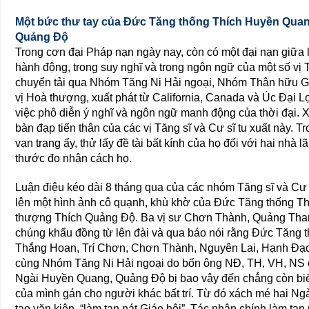
Một bức thư tay của Đức Tăng thống Thích Huyền Quan
Quảng Độ
Trong cơn đại Pháp nạn ngày nay, còn có một đại nạn giữa l
hành động, trong suy nghĩ và trong ngôn ngữ của một số vị 
chuyển tải qua Nhóm Tăng Ni Hải ngoại, Nhóm Thân hữu
vị Hoà thượng, xuất phát từ California, Canada và Úc Đại Lợ
việc phô diễn ý nghĩ và ngôn ngữ manh động của thời đại. Xỉ
bàn đạp tiến thân của các vị Tăng sĩ và Cư sĩ tu xuất này. T
vạn trạng ấy, thử lấy đề tài bất kính của họ đối với hai nhà 
thước đo nhân cách họ.
Luận điệu kéo dài 8 tháng qua của các nhóm Tăng sĩ và Cư 
lên một hình ảnh cô quạnh, khù khờ của Đức Tăng thống T
thượng Thích Quảng Độ. Ba vị sư Chơn Thành, Quảng Than
chúng khẩu đồng từ lên đài và qua báo nói rằng Đức Tăng t
Thắng Hoan, Trí Chơn, Chơn Thành, Nguyên Lai, Hạnh Đạo
cùng Nhóm Tăng Ni Hải ngoại do bốn ông NĐ, TH, VH, NS chủ
Ngài Huyền Quang, Quảng Độ bị bao vây đến chẳng còn biết trờ
của mình gán cho người khác bất trí. Từ đó xách mé hai Ngài
tạo văn kiện, “làm tan nát Giáo hội”. Tác nhân chính làm tan