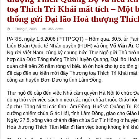
toạ Thích Trí Khải mất tích – Một 
thống gửi Đại lão Hoà thượng Thí
1 Tháng 6, 2008
355 Views
PARIS, ngày 1.6.2008 (PTTPGQT) – Hôm qua, 30.5, từ Par
Liên Đoàn Quốc tế Nhân quyền (FIDH) và ông
Võ Văn Ái
, 
Người Việt Nam, cùng ký chung bức Thư Ngỏ gửi Thủ tướn
hợp của Đức Tăng thống Thích Huyền Quang, Đại lão Hoà t
quản chế trên 26 năm ròng vì biểu tỏ ôn hoà cho tự do tôn 
đề cập đến sự kiện mới đây Thượng toạ Thích Trí Khải mất tí
công an huyện Đơn Dương tỉnh Lâm Đồng.
Thư ngỏ đề cập đến việc Nhà cầm quyền Hà Nội tổ chức Đạ
đồng thời với việc sách nhiễu các ngôi chùa thuộc Giáo hội
áp chư Tăng Ni tại các tỉnh Lâm Đồng, Huế và Quảng Trị. Đ
cưỡng chiếm chùa Giác Hải, tỉnh Lâm Đồng, giao cho Giáo 
Ngày 27.5, xông vào chánh điện chùa Sư Tử Hống ở huyện
Hoà thượng Thích Tâm Mãn đi làm việc trong không khí khủ