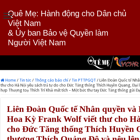
Quê Mẹ: Hành động cho Dân chủ
Việt Nam
& Ủy ban Bảo vệ Quyền làm
Người Việt Nam
Home
/
Tin tức
/
Thông cáo báo chí
/
Tin PTTPGQT
/
Liên Đoàn Quốc tế Nhân
thư cho Hà Nội yêu sách trả tự do cho Đức Tăng thống Thích Huyền Quang, Đại
hợp Thượng toạ Thích Trí Khải mất tích – Một bức thư tay Đức Tăng thống gửi 
Liên Đoàn Quốc tế Nhân quyền và 
Hoa Kỳ Frank Wolf viết thư cho Hà 
cho Đức Tăng thống Thích Huyền 
thượng Thích Quảng Độ và nêu lê