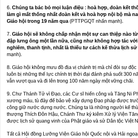
6.
Chúng ta bác bỏ mọi luận điệu : hoà hợp, đoàn kết thố
làm gì mất thống nhất đoàn kết và hoà hợp nội bộ mà na
Giáo hội trong 19 năm qua
(PTTPGQT nhấn mạnh).
7.
Giáo hội sẽ không chấp nhận một sự can thiệp nào t
đập lưng ông một lần nữa, cũng như không hợp tác với 
nghiêm, thanh tịnh, nhất là thiếu tư cách kế thừa lịch s
mạnh).
8. Giáo hội không mưu đồ địa vị chánh trị mà chỉ đòi sự độc
luôn bị những thế lực chính trị thời đại đánh phá suốt 300
vẫn vượt qua và đi lên trong 100 năm ngày một vững chãi.
9. Chư Thánh Tử vì Đạo, các Cư sĩ hiển công và Tăng Ni Phậ
xương máu, tù đày để bảo vệ xây dựng Đạo pháp được trườ
công giữ nước dựng nước. Chúng ta là những người kế th
thượng Thích Đôn Hậu, Chánh Thư ký kiêm Xử lý Viện T
được lịch sử quang vinh của Phật giáo và sử Dân tộc Việt N
Tất cả Hội đồng Lưỡng Viện Giáo hội Quốc nội và Hải ngoạ