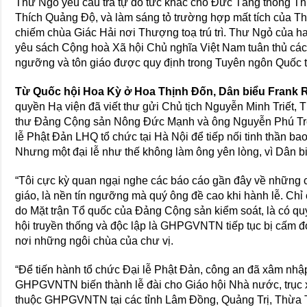
Thư Ngỏ yêu cầu trả tự do tức khắc cho Đức Tăng thống T
Thích Quảng Độ, và làm sáng tỏ trường hợp mất tích của T
chiếm chùa Giác Hải nơi Thượng toạ trú trì. Thư Ngỏ của h
yêu sách Cộng hoà Xã hội Chủ nghĩa Việt Nam tuân thủ các t
ngưỡng và tôn giáo được quy định trong Tuyên ngôn Quốc
Từ Quốc hội Hoa Kỳ ở Hoa Thịnh Đốn, Dân biểu Frank R
quyền Hạ viện đã viết thư gửi Chủ tịch Nguyễn Minh Triết
thư Đảng Cộng sản Nông Đức Mạnh và ông Nguyễn Phú Trọn
lễ Phật Đản LHQ tổ chức tại Hà Nội để tiếp nối tinh thần b
Nhưng một đại lễ như thế không làm ông yên lòng, vì Dân biể
“Tôi cực kỳ quan ngại nghe các báo cáo gần đây về những 
giáo, là nền tín ngưỡng mà quý ông đề cao khi hành lễ. Ch
do Mặt trận Tổ quốc của Đảng Cộng sản kiểm soát, là có quy
hội truyền thống và độc lập là GHPGVNTN tiếp tục bị cấm 
nơi những ngôi chùa của chư vị.
“Để tiến hành tổ chức Đại lễ Phật Đản, công an đã xâm nh
GHPGVNTN biến thành lễ đài cho Giáo hội Nhà nước, trục x
thuộc GHPGVNTN tại các tỉnh Lâm Đồng, Quảng Trị, Thừa T