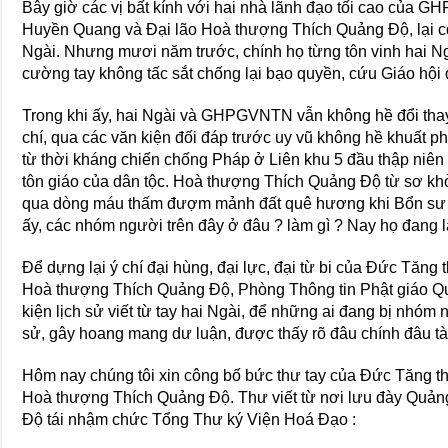
Bây giờ các vị bất kính với hai nhà lãnh đạo tối cao của
Huyền Quang và Đại lão Hoà thượng Thích Quảng Độ, lại cò
Ngài. Nhưng mươi năm trước, chính họ từng tôn vinh hai Ngài
cường tay không tấc sắt chống lại bạo quyền, cứu Giáo hội
Trong khi ấy, hai Ngài và GHPGVNTN vẫn không hề đổi thay v
chí, qua các văn kiện đối đáp trước uy vũ không hề khuất p
từ thời kháng chiến chống Pháp ở Liên khu 5 đầu thập niên 
tôn giáo của dân tộc. Hoà thượng Thích Quảng Độ từ sơ kh
qua dòng máu thấm đượm mảnh đất quê hương khi Bổn sư 
ấy, các nhóm người trên đây ở đâu ? làm gì ? Nay họ đang l
Để dựng lại ý chí đại hùng, đại lực, đại từ bi của Đức Tăn
Hoà thượng Thích Quảng Độ, Phòng Thông tin Phật giáo Qu
kiện lịch sử viết từ tay hai Ngài, để những ai đang bị nhóm
sử, gây hoang mang dư luận, được thấy rõ đâu chính đâu tà
Hôm nay chúng tôi xin công bố bức thư tay của Đức Tăng 
Hoà thượng Thích Quảng Độ. Thư viết từ nơi lưu đày Quả
Độ tái nhậm chức Tổng Thư ký Viện Hoá Đạo :