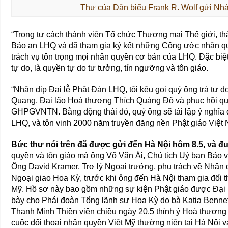
Thư của Dân biểu Frank R. Wolf gửi Nh
“Trong tư cách thành viên Tổ chức Thương mại Thế giới, t
Bảo an LHQ và đã tham gia ký kết những Công ước nhân q
trách vụ tôn trọng mọi nhân quyền cơ bản của LHQ. Đặc biệt
tự do, là quyền tự do tư tưởng, tín ngưỡng và tôn giáo.
“Nhân dịp Đại lễ Phật Đản LHQ, tôi kêu gọi quý ông trả tự
Quang, Đại lão Hoà thượng Thích Quảng Độ và phục hồi quy
GHPGVNTN. Bằng động thái đó, quý ông sẽ tái lập ý nghĩa 
LHQ, và tôn vinh 2000 năm truyền đăng nền Phật giáo Việt 
Bức thư nói trên đã được gửi đến Hà Nội hôm 8.5, và đư
quyền và tôn giáo mà ông Võ Văn Ái, Chủ tịch Uỷ ban Bảo
Ông David Kramer, Trợ lý Ngoại trưởng, phụ trách về Nhân 
Ngoại giao Hoa Kỳ, trước khi ông đến Hà Nội tham gia đối 
Mỹ. Hồ sơ này bao gồm những sự kiện Phật giáo được Đại 
bày cho Phái đoàn Tổng lãnh sự Hoa Kỳ do bà Katia Bennett
Thanh Minh Thiền viện chiều ngày 20.5 thỉnh ý Hoà thượng v
cuộc đối thoại nhân quyền Việt Mỹ thường niên tại Hà Nội v