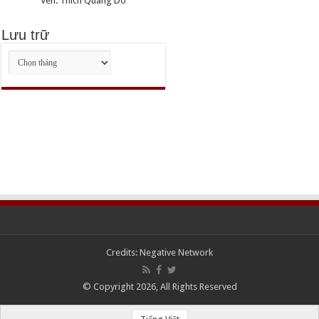
Ven. Thich Quang Do
Lưu trữ
Lưu
trữ
Credits:
Negative Network
© Copyright 2026, All Rights Reserved