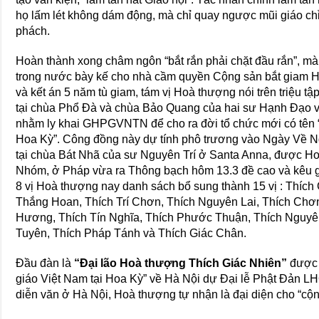
họ lấm lét không dám động, mà chỉ quay ngược mũi giáo chỉ
phách.
Hoàn thành xong châm ngôn “bắt rắn phải chặt đầu rắn”, mà
trong nước bày kế cho nhà cầm quyền Cộng sản bắt giam
và kết án 5 năm tù giam, tám vị Hoà thượng nói trên triệu t
tại chùa Phổ Đà và chùa Bảo Quang của hai sư Hạnh Đạo 
nhằm ly khai GHPGVNTN để cho ra đời tổ chức mới có tên 
Hoa Kỳ”. Công đồng này dự tính phô trương vào Ngày Về N
tại chùa Bát Nhã của sư Nguyên Trí ở Santa Anna, được 
Nhóm, ở Pháp vừa ra Thông bạch hôm 13.3 đề cao và kêu 
8 vị Hoà thượng nay danh sách bổ sung thành 15 vị : Thích
Thắng Hoan, Thích Trí Chơn, Thích Nguyên Lai, Thích Chơ
Hương, Thích Tín Nghĩa, Thích Phước Thuận, Thích Nguyên
Tuyên, Thích Pháp Tánh và Thích Giác Chân.
Đầu đàn là
“Đại lão Hoà thượng Thích Giác Nhiên”
được 
giáo Việt Nam tại Hoa Kỳ” về Hà Nội dự Đại lễ Phật Đản LH
diễn văn ở Hà Nội, Hoà thượng tự nhận là đại diện cho “cộn