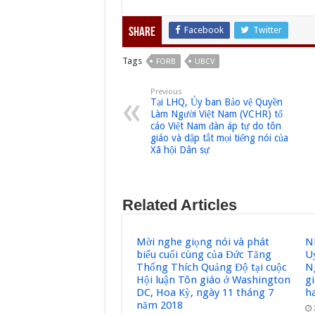
Facebook
Twitter
Share
Tags
FORB
UBCV
Previous
Tại LHQ, Ủy ban Bảo vệ Quyền
Làm Người Việt Nam (VCHR) tố
cáo Việt Nam đàn áp tự do tôn
giáo và dập tắt mọi tiếng nói của
Xã hội Dân sự
Related Articles
Mời nghe giọng nói và phát
N
biểu cuối cùng của Đức Tăng
U
Thống Thích Quảng Độ tại cuộc
N
Hội luận Tôn giáo ở Washington
g
DC, Hoa Kỳ, ngày 11 tháng 7
h
năm 2018