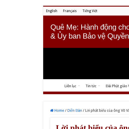
English
Français
Tiếng Việt
Quê Mẹ: Hành động cho
& Ủy ban Bảo vệ Quyền
Liên lạc
Tin tức
Đài Phật giáo
Home
/
Diễn Đàn
/
Lời phát biểu của ông Võ V
Lời phát biểu của ôn