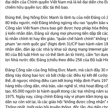
đại diện của Chính quyền Việt Nam mà là kẻ đại diện cho Ð
chiếm hữu quyền lực độc tài thô bạo.
Ðúng thế, ông Nông Ðức Mạnh là lãnh tụ của một Ðảng có 2 
80 triệu người, một Ðảng không ngừng rêu rao “quyền bảo v
Cộng sản Việt Nam chưa bao giờ được hợp pháp hóa thông 
ý kiến nhân dân, Ðảng sử dụng mọi phương tiện dập tắt các c
tù nhân chính trị hay tôn giáo, “quản chế hành chính” không
phạm “an ninh quốc gia” (Nghị định 31/CP ban hành năm 19
nhân dân, đàn áp các nhà ly khai sử dụng mạng Internet gán 
80 của Bộ luật Hình sự có thể lãnh án tử hình), cấm “lợi d
lợi Nhà nước độc Ðảng (chiếu theo điều 258 của Bộ luật Hì
Ðảng Cộng sản của ông Nông Ðưc Mạnh, mà cách đây 30 nă
đảng này dùng bạo lực và bất chấp các điều ký kết để cướp
thể, đi ngược những điều cam kết trong Hiệp định Paris 1
hàng triệu công dân, nhà báo, văn nghệ sĩ, nhà hoạt động cô
tạo, 65.000 người bị hành quyết trong các trại những năm sa
1975. Ngày nay, cũng chính Ðảng này vi phạm trầm trọng q
dân sự còn sót lại, là các giáo hội “không được công nhận”
Thống nhất, (một giáo hội truyền thống, độc lập, đại diện 