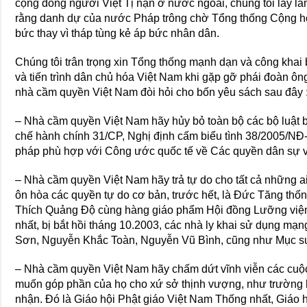
cộng đồng người Việt Tị nạn ở nước ngoài, chúng tôi lấy l
rằng danh dự của nước Pháp trông chờ Tổng thống Cộng h
bức thay vì tháp tùng kẻ áp bức nhân dân.
Chúng tôi trân trọng xin Tổng thống mạnh dạn và công khai
và tiến trình dân chủ hóa Việt Nam khi gặp gỡ phái đoàn ô
nhà cầm quyền Việt Nam đòi hỏi cho bốn yêu sách sau đây 
– Nhà cầm quyền Việt Nam hãy hủy bỏ toàn bộ các bộ luật 
chế hành chính 31/CP, Nghị định cấm biểu tình 38/2005/NÐ
pháp phù hợp với Công ước quốc tế về Các quyền dân sự và
– Nhà cầm quyền Việt Nam hãy trả tự do cho tất cả những ai
ôn hòa các quyền tự do cơ bản, trước hết, là Ðức Tăng t
Thích Quảng Ðộ cùng hàng giáo phẩm Hội đồng Lưỡng viện
nhất, bị bắt hồi tháng 10.2003, các nhà ly khai sử dụng m
Sơn, Nguyễn Khắc Toàn, Nguyễn Vũ Bình, cũng như Mục 
– Nhà cầm quyền Việt Nam hãy chấm dứt vĩnh viễn các cuộc 
muốn góp phần của họ cho xứ sở thịnh vượng, như trường 
nhận. Ðó là Giáo hội Phật giáo Việt Nam Thống nhất, Giáo 