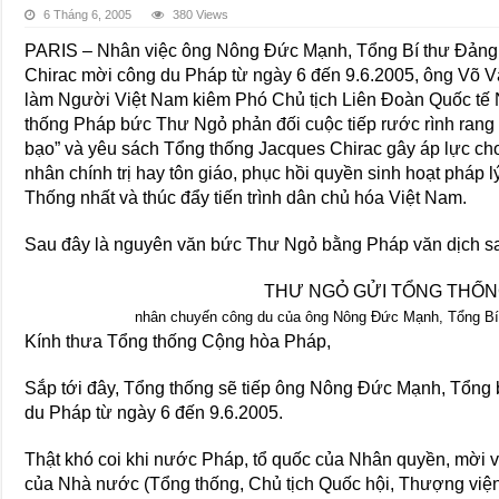
6 Tháng 6, 2005
380 Views
PARIS – Nhân việc ông Nông Ðức Mạnh, Tổng Bí thư Ðảng
Chirac mời công du Pháp từ ngày 6 đến 9.6.2005, ông Võ V
làm Người Việt Nam kiêm Phó Chủ tịch Liên Ðoàn Quốc tế
thống Pháp bức Thư Ngỏ phản đối cuộc tiếp rước rình rang 
bạo” và yêu sách Tổng thống Jacques Chirac gây áp lực cho
nhân chính trị hay tôn giáo, phục hồi quyền sinh hoạt pháp 
Thống nhất và thúc đẩy tiến trình dân chủ hóa Việt Nam.
Sau đây là nguyên văn bức Thư Ngỏ bằng Pháp văn dịch san
THƯ NGỎ GỬI TỔNG THỐN
nhân chuyến công du của ông Nông Ðức Mạnh, Tổng Bí
Kính thưa Tổng thống Cộng hòa Pháp,
Sắp tới đây, Tổng thống sẽ tiếp ông Nông Ðức Mạnh, Tổng 
du Pháp từ ngày 6 đến 9.6.2005.
Thật khó coi khi nước Pháp, tổ quốc của Nhân quyền, mời và
của Nhà nước (Tổng thống, Chủ tịch Quốc hội, Thượng việ