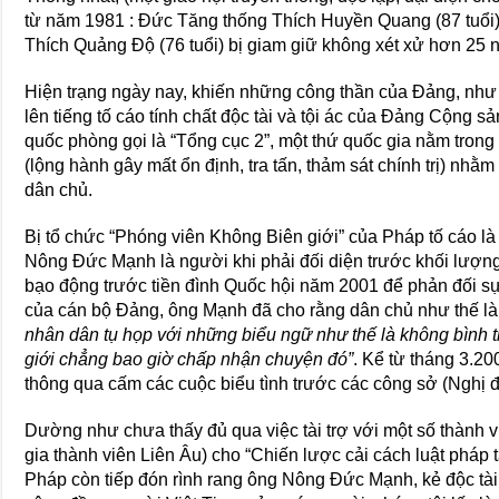
từ năm 1981 : Ðức Tăng thống Thích Huyền Quang (87 tuổi
Thích Quảng Ðộ (76 tuổi) bị giam giữ không xét xử hơn 25 
Hiện trạng ngày nay, khiến những công thần của Ðảng, như
lên tiếng tố cáo tính chất độc tài và tội ác của Ðảng Cộng
quốc phòng gọi là “Tổng cục 2”, một thứ quốc gia nằm tron
(lộng hành gây mất ổn định, tra tấn, thảm sát chính trị) nhằ
dân chủ.
Bị tổ chức “Phóng viên Không Biên giới” của Pháp tố cáo là
Nông Ðức Mạnh là người khi phải đối diện trước khối lượng
bạo động trước tiền đình Quốc hội năm 2001 để phản đối s
của cán bộ Ðảng, ông Mạnh đã cho rằng dân chủ như thế là 
nhân dân tụ họp với những biểu ngữ như thế là không bình 
giới chẳng bao giờ chấp nhận chuyện đó”
. Kể từ tháng 3.2
thông qua cấm các cuộc biểu tình trước các công sở (Nghị
Dường như chưa thấy đủ qua việc tài trợ với một số thành v
gia thành viên Liên Âu) cho “Chiến lược cải cách luật pháp
Pháp còn tiếp đón rình rang ông Nông Ðức Mạnh, kẻ độc tài t