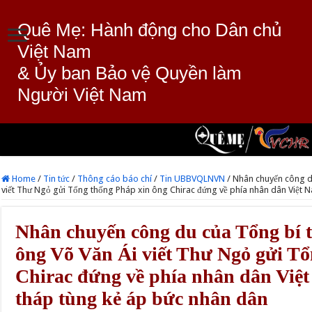
Quê Mẹ: Hành động cho Dân chủ
Việt Nam
& Ủy ban Bảo vệ Quyền làm
Người Việt Nam
Home
/
Tin tức
/
Thông cáo báo chí
/
Tin UBBVQLNVN
/
Nhân chuyến công d
viết Thư Ngỏ gửi Tổng thống Pháp xin ông Chirac đứng về phía nhân dân Việt N
Nhân chuyến công du của Tổng bí
ông Võ Văn Ái viết Thư Ngỏ gửi Tổ
Chirac đứng về phía nhân dân Việt
tháp tùng kẻ áp bức nhân dân