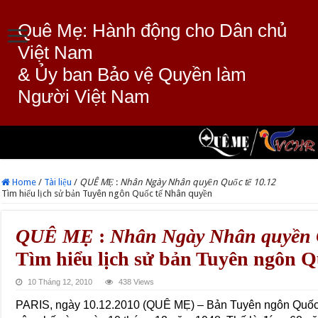
Quê Mẹ: Hành động cho Dân chủ
Việt Nam
& Ủy ban Bảo vệ Quyền làm
Người Việt Nam
Home
/
Tài liệu
/
QUÊ MẸ
:
Nhân Ngày Nhân quyền Quốc tế 10.12
Tìm hiểu lịch sử bản Tuyên ngôn Quốc tế Nhân quyền
QUÊ MẸ
:
Nhân Ngày Nhân quyền Q
Tìm hiểu lịch sử bản Tuyên ngôn 
10 Tháng 12, 2010
438 Views
PARIS, ngày 10.12.2010 (QUÊ MẸ) – Bản Tuyên ngôn Quốc 