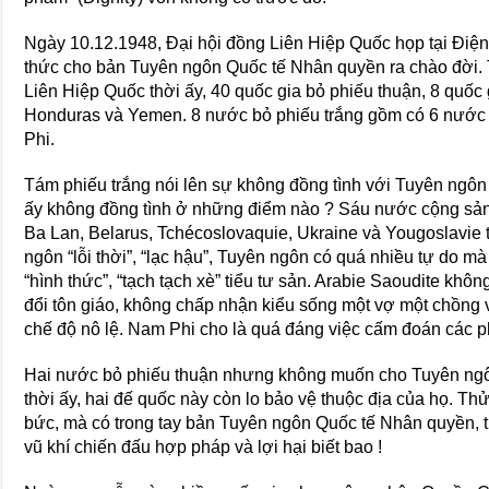
Ngày 10.12.1948, Đại hội đồng Liên Hiệp Quốc họp tại Điện 
thức cho bản Tuyên ngôn Quốc tế Nhân quyền ra chào đời.
Liên Hiệp Quốc thời ấy, 40 quốc gia bỏ phiếu thuận, 8 quốc 
Honduras và Yemen. 8 nước bỏ phiếu trắng gồm có 6 nước 
Phi.
Tám phiếu trắng nói lên sự không đồng tình với Tuyên ngô
ấy không đồng tình ở những điểm nào ? Sáu nước cộng sả
Ba Lan, Belarus, Tchécoslovaquie, Ukraine và Yougoslavie 
ngôn “lỗi thời”, “lạc hậu”, Tuyên ngôn có quá nhiều tự do m
“hình thức”, “tạch tạch xè” tiểu tư sản. Arabie Saoudite kh
đổi tôn giáo, không chấp nhận kiểu sống một vợ một chồng v
chế độ nô lệ. Nam Phi cho là quá đáng việc cấm đoán các ph
Hai nước bỏ phiếu thuận nhưng không muốn cho Tuyên ngô
thời ấy, hai đế quốc này còn lo bảo vệ thuộc địa của họ. Thử
bức, mà có trong tay bản Tuyên ngôn Quốc tế Nhân quyền, th
vũ khí chiến đấu hợp pháp và lợi hại biết bao !