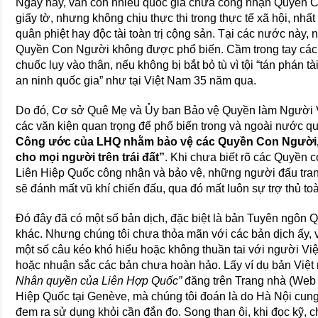
Ngày nay, vẫn còn nhiều quốc gia chưa công nhận Quyền C
giấy tờ, nhưng không chịu thực thi trong thực tế xã hội, nhất
quân phiệt hay độc tài toàn trị cộng sản. Tại các nước này,
Quyền Con Người không được phổ biến. Cầm trong tay các vă
chuốc lụy vào thân, nếu không bị bắt bỏ tù vì tội “tán phán 
an ninh quốc gia” như tại Việt Nam 35 năm qua.
Do đó, Cơ sở Quê Mẹ và Ủy ban Bảo vệ Quyền làm Người Việ
các văn kiện quan trọng để phổ biến trong và ngoài nước q
Công ước của LHQ nhằm bảo vệ các Quyền Con Người, 
cho mọi người trên trái đất”
. Khi chưa biết rõ các Quyền 
Liên Hiệp Quốc công nhận và bảo vệ, những người đấu tran
sẽ đánh mất vũ khí chiến đấu, qua đó mất luôn sự trợ thủ to
Đó đây đã có một số bản dịch, đặc biệt là bản Tuyên ngôn 
khác. Nhưng chúng tôi chưa thỏa mãn với các bản dịch ấy, vì 
một số câu kéo khó hiểu hoặc không thuần tai với người Việt.
hoặc nhuận sắc các bản chưa hoàn hảo. Lấy ví dụ bản Việ
Nhân quyền của Liên Hợp Quốc”
đăng trên Trang nhà (Web 
Hiệp Quốc tại Genève, mà chúng tôi đoán là do Hà Nội cung 
đem ra sử dụng khỏi cần đắn đo. Song than ôi, khi đọc kỹ, 