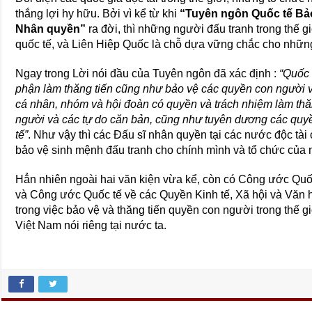
thắng lợi hy hữu. Bởi vì kể từ khi
“Tuyên ngôn Quốc tế Bả
Nhân quyền”
ra đời, thì những người đấu tranh trong thế g
quốc tế, và Liên Hiệp Quốc là chỗ dựa vững chắc cho nhữn
Ngay trong Lời nói đầu của Tuyên ngôn đã xác định :
“Quốc 
phận làm thăng tiến cũng như bảo vệ các quyền con người v
cá nhân, nhóm và hội đoàn có quyền và trách nhiệm làm thăn
người và các tự do căn bản, cũng như tuyên dương các quyề
tế”
. Như vậy thì các Đấu sĩ nhân quyền tại các nước độc tài c
bảo vệ sinh mệnh đấu tranh cho chính mình và tổ chức của 
Hẳn nhiên ngoài hai văn kiện vừa kể, còn có Công ước Quố
và Công ước Quốc tế về các Quyền Kinh tế, Xã hội và Văn
trong việc bảo vệ và thăng tiến quyền con người trong thế 
Việt Nam nói riêng tại nước ta.