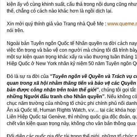
kiện ấy vô cùng khinh suất, cẩu thả trong nội dung cũng n
thế, chẳng có cách nào khác hơn là ngồi dịch lại.
Xin mời quý thính giả vào Trang nhà Quê Mẹ :
www.queme.n
nói trên.
Ngoài bản Tuyên ngôn Quốc tế Nhân quyền ra đời cách na
việc tôn trọng và bảo vệ con người mà chúng tôi đã trình bày 
một sự kiện quan trọng khác xẩy ra vào thượng tuần tháng 
Hiệp Quốc ở New York nhân kỷ niệm 50 năm Tuyên ngôn Q
Đó là sự ra đời của
“Tuyên ngôn về Quyền và Trách vụ củ
quan trong xã hội nhằm thăng tiến và bảo vệ các Quyề
bản được công nhận trên toàn thế giới”
, chúng tôi gọi tắt
những Người đấu tranh cho Nhân quyền”
. Nếu không có 
chục năm trường của những tổ chức phi chính phủ nổi dan
Ân xá Quốc tế, Human Rights Watch, v.v… tại các khóa họp
Liên Hiệp Quốc tại Genève, thì những quốc gia độc đoán, qu
chết văn kiện quan trọng này, không cho văn bản thông qua
Đối diện các quốc gia độc tài trong thế giới, những tổ chức