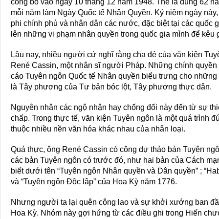
công bố vào ngày 10 tháng 12 năm 1948. Thế là đúng 62 năm
mỗi năm làm Ngày Quốc tế Nhân Quyền. Kỷ niệm ngày này, 
phi chính phủ và nhân dân các nước, đặc biệt tại các quốc gi
lên những vi phạm nhân quyền trong quốc gia mình để kêu gọ
Lâu nay, nhiều người cứ nghĩ rằng cha đẻ của văn kiện Tu
René Cassin, một nhân sĩ người Pháp. Những chính quyền cộng
cáo Tuyên ngôn Quốc tế Nhân quyền biểu trưng cho những 
là Tây phương của Tư bản bóc lột, Tây phương thực dân.
Nguyên nhân các ngộ nhận hay chống đối này đến từ sự thiế
chấp. Trong thực tế, văn kiện Tuyên ngôn là một quá trình đú
thuộc nhiều nền văn hóa khác nhau của nhân loại.
Quả thực, ông René Cassin có công dự thảo bản Tuyên ngô
các bản Tuyên ngôn có trước đó, như hai bản của Cách 
biết dưới tên “Tuyên ngôn Nhân quyền và Dân quyền” ; “Ha
và “Tuyên ngôn Độc lập” của Hoa Kỳ năm 1776.
Nhưng người ta lại quên công lao và sự khởi xướng ban đầu
Hoa Kỳ. Nhóm này gợi hứng từ các điều ghi trong Hiến ch