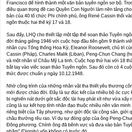
Francisco để hình thành một văn bản tuyên ngôn sơ bộ. T
điều quan trọng đề cao Quyền Con Người làm nền tảng cho
bản của 40 tổ chức Phi chính phủ, ông René Cassin thổi v
ngôn thuộc hai thế kỷ 17 và 18.
Sau đấy, LHQ cho thiết lập một tập thể soạn thảo Tuyên ng
đời tháng giêng 1946 với cuộc họp đầu tiên gồm 9 thành viê
nhân cựu Tổng thống Hoa Kỳ, Eleanor Roosevelt, chủ trì c
Cassin (Pháp), Charles Malik (Liban), Peng-Chun Chang (h
và một nhân sĩ Châu Mỹ La tinh. Cuộc họp thứ hai với 18 th
bắt tay vào việc soạn thảo Tuyên ngôn. Sau đó còn có 4 cu
thức được chuẩn y ngày 10.12.1948.
Nhờ công trình của những nhân vật tha thiết yêu thương cô
mới được chào đời. Đây là sự đúc kết của nhiều bộ óc cực k
bị nghiến nát dưới gót sắc độc tài hay phát xít như vừa xẩy 
cũng là sự kết hợp tính nhân đạo thuộc nhiều nền văn minh 
riêng biệt của Tây phương, như giới độc tài cộng sản, giới
châu thường rêu rao. Ví dụ sự đóng góp của ông Peng-Chun
Đông phương. Chính ông đã bênh vực và đưa vào bản Tuyê
phẩm” (Dignity) vốn không có trước đó.