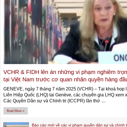
VCHR & FIDH lên án những vi phạm nghiêm trọng
tại Việt Nam trước cơ quan nhân quyền hàng đầ
GENEVE, ngày 7 tháng 7 năm 2025 (VCHR) – Tại khoá họp l
Liên Hiệp Quốc (LHQ) tại Genève, các chuyên gia LHQ xem x
Các Quyền Dân sự và Chính trị (ICCPR) lần thứ …
Read More »
Báo cáo mới về các vi phạm quyền dân sự và chính tr