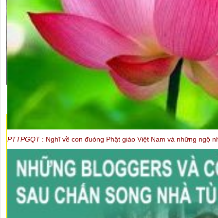
PTTPGQT
: Nghĩ về con đuòng Phật giáo Việt Nam và những ngộ nhậ