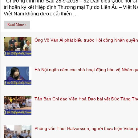
Chương trình thứ Sáu 28-9-2018 – 32 Dân biểu Quốc hội C
trì hoãn ký kết Hiệp định Thương mại Tự do Liên Âu – Việt Na
Việt Nam không được cải thiện …
Read More »
Ông Võ Văn Ái phát biểu trước Hội đồng Nhân quy
Hà Nội ngăn cấm các nhà hoạt động bảo vệ Nhân q
Tân Ban Chỉ đạo Viện Hoá Đạo bái yết Đức Tăng T
Phỏng vấn Thor Halvorssen, người thực hiện Video 