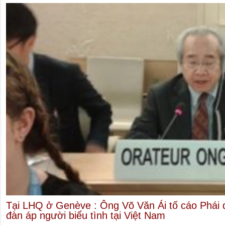
Tại LHQ ở Genève : Ông Võ Văn Ái tố cáo Phái 
đàn áp người biểu tình tại Việt Nam