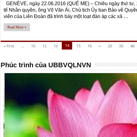
GENÈVE, ngày 22.06.2016 (QUÊ MẸ) – Chiều ngày thứ tư, 
tế Nhân quyền, ông Võ Văn Ái, Chủ tịch Ủy ban Bảo vệ Quy
viên của Liên Đoàn đã trình bày một loạt đàn áp các xã …
Read More »
14
« First
...
10
12
13
15
16
»
20
30
40
Phúc trình của UBBVQLNVN