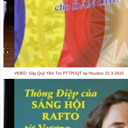
VIDEO: Gây Quỹ Yểm Trợ PTTPGQT tại Houston 22-3-2015