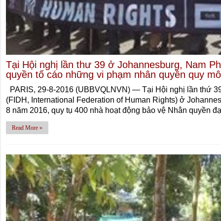
Tại Hội nghị lần thư 39 ở Johannesburg, Nam Ph
quyền tố cáo những vi phạm nhân quyền quy mô 
PARIS, 29-8-2016 (UBBVQLNVN) — Tại Hội nghị lần thứ 39
(FIDH, International Federation of Human Rights) ở Johanne
8 năm 2016, quy tụ 400 nhà hoạt động bảo vệ Nhân quyền đạ
Read More »