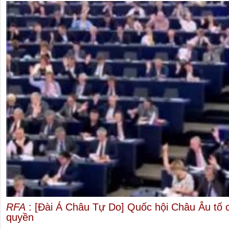
RFA
: [Đài Á Châu Tự Do] Quốc hội Châu Âu tố 
quyền