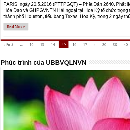
PARIS, ngày 20.5.2016 (PTTPGQT) – Phật Đản 2640, Phật lị
Hóa Đạo và GHPGVNTN Hải ngoại tại Hoa Kỳ tổ chức trọng t
thành phố Houston, tiểu bang Texas, Hoa Kỳ, trong 2 ngày t
Read More »
15
« First
...
10
13
14
16
17
»
20
30
40
Phúc trình của UBBVQLNVN