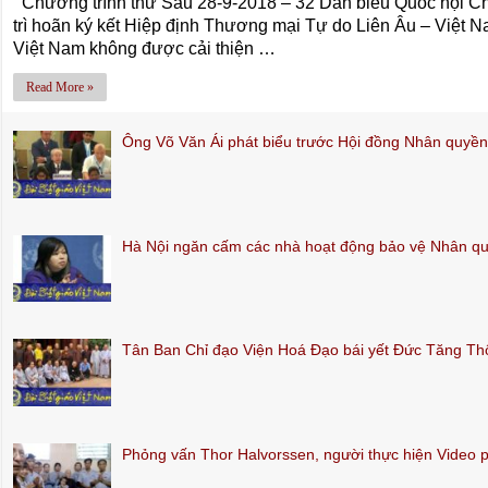
Chương trình thứ Sáu 28-9-2018 – 32 Dân biểu Quốc hội C
trì hoãn ký kết Hiệp định Thương mại Tự do Liên Âu – Việt Na
Việt Nam không được cải thiện …
Read More »
Ông Võ Văn Ái phát biểu trước Hội đồng Nhân quy
Hà Nội ngăn cấm các nhà hoạt động bảo vệ Nhân q
Tân Ban Chỉ đạo Viện Hoá Đạo bái yết Đức Tăng T
Phỏng vấn Thor Halvorssen, người thực hiện Video 