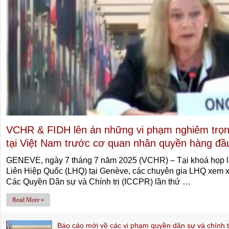
VCHR & FIDH lên án những vi phạm nghiêm trọng
tại Việt Nam trước cơ quan nhân quyền hàng đầ
GENEVE, ngày 7 tháng 7 năm 2025 (VCHR) – Tại khoá họp l
Liên Hiệp Quốc (LHQ) tại Genève, các chuyên gia LHQ xem x
Các Quyền Dân sự và Chính trị (ICCPR) lần thứ …
Read More »
Báo cáo mới về các vi phạm quyền dân sự và chính tr