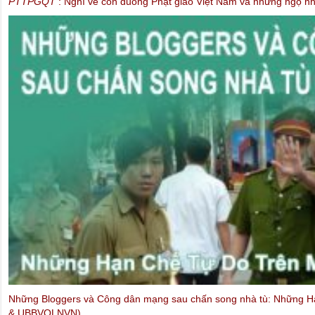
PTTPGQT
: Nghĩ về con đuòng Phật giáo Việt Nam và những ngộ nhậ
Những Bloggers và Công dân mạng sau chấn song nhà tù: Những H
& UBBVQLNVN)