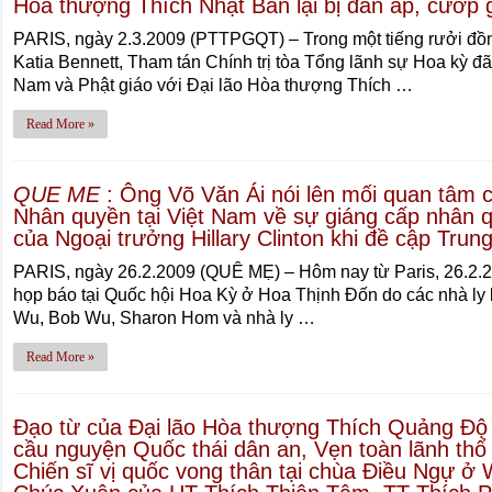
Hòa thượng Thích Nhật Ban lại bị đàn áp, cướp g
PARIS, ngày 2.3.2009 (PTTPGQT) – Trong một tiếng rưởi đồn
Katia Bennett, Tham tán Chính trị tòa Tổng lãnh sự Hoa kỳ đã 
Nam và Phật giáo với Đại lão Hòa thượng Thích …
Read More »
QUE ME
: Ông Võ Văn Ái nói lên mối quan tâm 
Nhân quyền tại Việt Nam về sự giáng cấp nhân q
của Ngoại trưởng Hillary Clinton khi đề cập Trun
PARIS, ngày 26.2.2009 (QUÊ MẸ) – Hôm nay từ Paris, 26.2.20
họp báo tại Quốc hội Hoa Kỳ ở Hoa Thịnh Đốn do các nhà ly 
Wu, Bob Wu, Sharon Hom và nhà ly …
Read More »
Đạo từ của Đại lão Hòa thượng Thích Quảng Độ v
cầu nguyện Quốc thái dân an, Vẹn toàn lãnh thổ 
Chiến sĩ vị quốc vong thân tại chùa Điều Ngự ở W