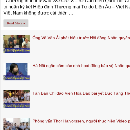
Chương trình thứ Sáu 28-9-2018 – 32 Dân biểu Quốc hội C
trì hoãn ký kết Hiệp định Thương mại Tự do Liên Âu – Việt Na
Việt Nam không được cải thiện …
Read More »
Ông Võ Văn Ái phát biểu trước Hội đồng Nhân quy
Hà Nội ngăn cấm các nhà hoạt động bảo vệ Nhân q
Tân Ban Chỉ đạo Viện Hoá Đạo bái yết Đức Tăng T
Phỏng vấn Thor Halvorssen, người thực hiện Video 