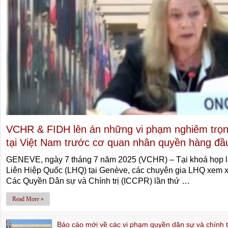
VCHR & FIDH lên án những vi phạm nghiêm trọng
tại Việt Nam trước cơ quan nhân quyền hàng đầ
GENEVE, ngày 7 tháng 7 năm 2025 (VCHR) – Tại khoá họp l
Liên Hiệp Quốc (LHQ) tại Genève, các chuyên gia LHQ xem x
Các Quyền Dân sự và Chính trị (ICCPR) lần thứ …
Read More »
Báo cáo mới về các vi phạm quyền dân sự và chính tr