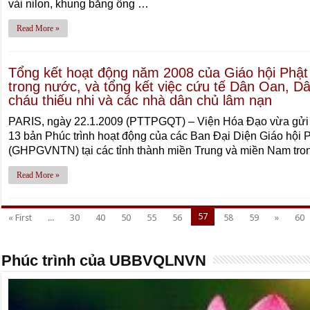
vải nilon, khung bằng ống …
Read More »
Tổng kết hoạt động năm 2008 của Giáo hội Phật
trong nước, và tổng kết việc cứu tế Dân Oan, D
cháu thiếu nhi và các nhà dân chủ lâm nạn
PARIS, ngày 22.1.2009 (PTTPGQT) – Viện Hóa Đạo vừa gửi 
13 bản Phúc trình hoạt động của các Ban Đại Diện Giáo hội 
(GHPGVNTN) tại các tỉnh thành miền Trung và miền Nam tr
Read More »
57
« First
...
30
40
50
55
56
58
59
»
60
Phúc trình của UBBVQLNVN