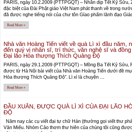
PARIS, ngày 10.2.2009 (PTTPGQT) – Nhân dịp Tết Kỷ Sửu, 
đặc biệt của Đài Phật giáo Việt Nam phát thanh về trong nướ
đã được nghe tiếng nói của chư tôn Gíao phẩm lãnh đạo Giá
Read More »
Nhà văn Hoàng Tiến viết về quà Lì xì đầu năm, 
đến quý vị nhân sĩ, trí thức, văn nghệ sĩ và đồn
Đại lão Hòa thượng Thích Quảng Ðộ
PARIS, ngày 29.1.2009 (PTTPGQT) – Mồng Ba Tết Kỷ Sửu, P
được từ Hà Nội bài viết của Nhà văn Hoàng Tiến dưới đề mục
Hòa thượng Thích Quảng Độ”. Lì xì là chuyện …
Read More »
ĐẦU XUÂN, ĐƯỢC QUÀ LÌ XÌ CỦA ĐẠI LÃO 
ĐỘ
Năm nay các cụ viết đại tự chữ Hán (thường gọi viết thư phá
Văn Miếu. Nhóm Cảo thơm thư hiên của chúng tôi cũng được 