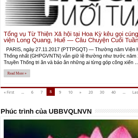
Tổng vụ Từ Thiện Xã hội tại Hoa Kỳ kêu gọi cúng
viện Long Quang, Huế — Câu Chuyện Cuối Tuần 
PARIS, ngày 27.11.2017 (PTTPGQT) — Thường năm Viện Ho
Thống nhất (GHPGVNTN) vẫn giữ lệ thường như trước năm 197
Truyền Thống tri ân và báo ân những ai từng góp công xiển 
Read More »
8
« First
...
6
7
9
10
»
20
30
40
...
Las
Phúc trình của UBBVQLNVN
Thâm Nhập – “Lời kêu gọi cho Dân chủ Việt Nam” của HT. Thích Q