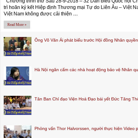
Chương trình thứ Sáu 28-9-2018 – 32 Dân biểu Quốc hội C
trì hoãn ký kết Hiệp định Thương mại Tự do Liên Âu – Việt Na
Việt Nam không được cải thiện …
Read More »
Ông Võ Văn Ái phát biểu trước Hội đồng Nhân quy
Hà Nội ngăn cấm các nhà hoạt động bảo vệ Nhân q
Tân Ban Chỉ đạo Viện Hoá Đạo bái yết Đức Tăng T
Phỏng vấn Thor Halvorssen, người thực hiện Video 