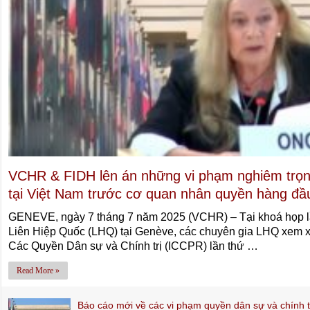
VCHR & FIDH lên án những vi phạm nghiêm trọng
tại Việt Nam trước cơ quan nhân quyền hàng đầ
GENEVE, ngày 7 tháng 7 năm 2025 (VCHR) – Tại khoá họp l
Liên Hiệp Quốc (LHQ) tại Genève, các chuyên gia LHQ xem x
Các Quyền Dân sự và Chính trị (ICCPR) lần thứ …
Read More »
Báo cáo mới về các vi phạm quyền dân sự và chính tr