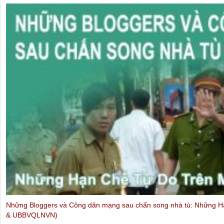
Quê Mẹ & PTTPGQT :
Thống Nhất Phật Giáo Việt Nam (Đỗ Trung H