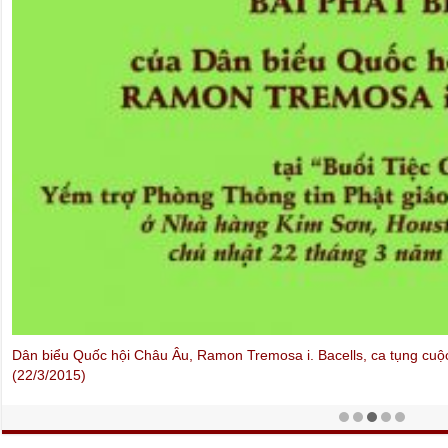
Voice of America
: Ông Võ Văn Ái trả lời Đài VOA về vụ xử ba nhà b
Hải ngày 26.9.2012