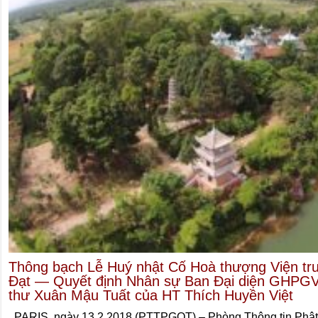
Thông bạch Lễ Huý nhật Cố Hoà thượng Viện t
Đạt — Quyết định Nhân sự Ban Đại diện GHPG
thư Xuân Mậu Tuất của HT Thích Huyền Việt
PARIS, ngày 13.2.2018 (PTTPGQT) – Phòng Thông tin Phật g