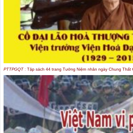
Những Bloggers và Công dân mạng sau chấn song nhà tù: Những H
& UBBVQLNVN)