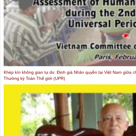
PTTPGQT
: Nghĩ về con đuòng Phật giáo Việt Nam và những ngộ nhậ