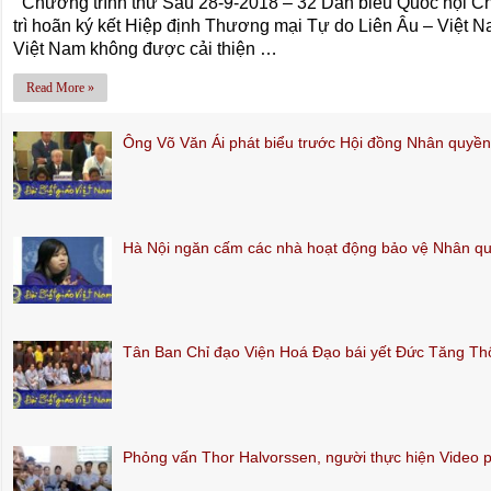
Chương trình thứ Sáu 28-9-2018 – 32 Dân biểu Quốc hội C
trì hoãn ký kết Hiệp định Thương mại Tự do Liên Âu – Việt Na
Việt Nam không được cải thiện …
Read More »
Ông Võ Văn Ái phát biểu trước Hội đồng Nhân quy
Hà Nội ngăn cấm các nhà hoạt động bảo vệ Nhân q
Tân Ban Chỉ đạo Viện Hoá Đạo bái yết Đức Tăng T
Phỏng vấn Thor Halvorssen, người thực hiện Video 