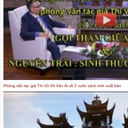
VIDEO: Gây Quỹ Yểm Trợ PTTPGQT tại Houston 22-3-2015