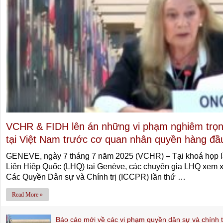
VCHR & FIDH lên án những vi phạm nghiêm trọng
tại Việt Nam trước cơ quan nhân quyền hàng đầ
GENEVE, ngày 7 tháng 7 năm 2025 (VCHR) – Tại khoá họp l
Liên Hiệp Quốc (LHQ) tại Genève, các chuyên gia LHQ xem x
Các Quyền Dân sự và Chính trị (ICCPR) lần thứ …
Read More »
Báo cáo mới về các vi phạm quyền dân sự và chính tr