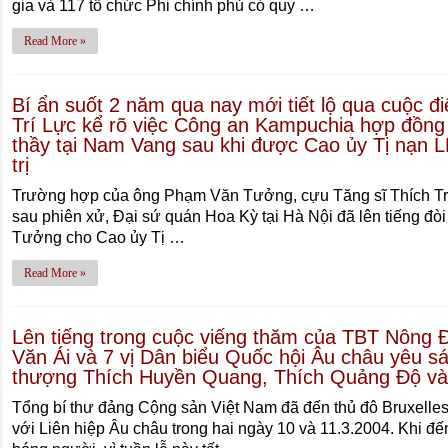
gia và 117 tổ chức Phi chính phủ có quy …
Read More »
Bí ẩn suốt 2 năm qua nay mới tiết lộ qua cuộc đ
Trí Lực kể rõ việc Công an Kampuchia hợp đồng
thầy tại Nam Vang sau khi được Cao ủy Tị nạn L
trị
Trường hợp của ông Phạm Văn Tưởng, cựu Tăng sĩ Thích Trí 
sau phiên xử, Ðại sứ quán Hoa Kỳ tại Hà Nội đã lên tiếng đòi
Tưởng cho Cao ủy Tị …
Read More »
Lên tiếng trong cuộc viếng thăm của TBT Nông Ð
Văn Ái và 7 vị Dân biểu Quốc hội Âu châu yêu sá
thượng Thích Huyền Quang, Thích Quảng Ðộ 
Tổng bí thư đảng Cộng sản Việt Nam đã đến thủ đô Bruxelles,
với Liên hiệp Âu châu trong hai ngày 10 và 11.3.2004. Khi đế