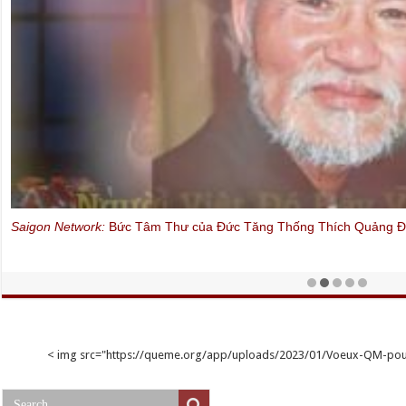
Dân biểu Quốc hội Châu Âu, Ramon Tremosa i. Bacells, ca tụng c
(22/3/2015)
< img src="https://queme.org/app/uploads/2023/01/Voeux-QM-p