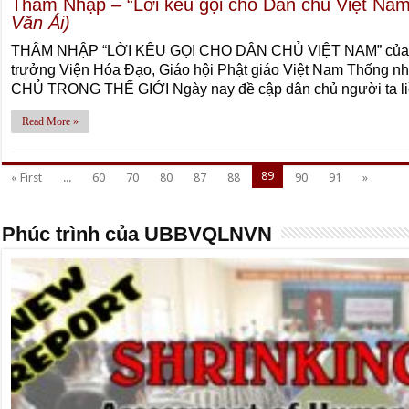
Thâm Nhập – “Lời kêu gọi cho Dân chủ Việt Na
Văn Ái)
THÂM NHẬP “LỜI KÊU GỌI CHO DÂN CHỦ VIỆT NAM” của H
trưởng Viện Hóa Ðạo, Giáo hội Phật giáo Việt Nam Thố
CHỦ TRONG THẾ GIỚI Ngày nay đề cập dân chủ người ta li
Read More »
89
« First
...
60
70
80
87
88
90
91
»
Phúc trình của UBBVQLNVN