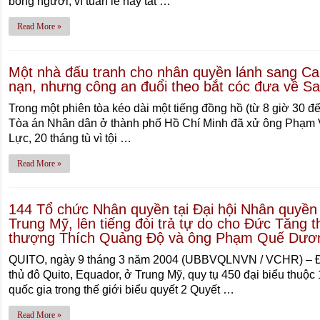
bóng người, vì tuần lễ này tất …
Read More »
Một nhà đấu tranh cho nhân quyền lánh sang Ca
nạn, nhưng công an đuổi theo bắt cóc đưa về Sa
Trong một phiên tòa kéo dài một tiếng đồng hồ (từ 8 giờ 30 đ
Tòa án Nhân dân ở thành phố Hồ Chí Minh đã xử ông Phạm V
Lực, 20 tháng tù vì tội …
Read More »
144 Tổ chức Nhân quyền tại Ðại hội Nhân quyền 
Trung Mỹ, lên tiếng đòi trả tự do cho Ðức Tăng
thượng Thích Quảng Ðộ và ông Phạm Quế Dươ
QUITO, ngày 9 tháng 3 năm 2004 (UBBVQLNVN / VCHR) – Ðại
thủ đô Quito, Equador, ở Trung Mỹ, quy tụ 450 đại biểu thuộ
quốc gia trong thế giới biểu quyết 2 Quyết …
Read More »