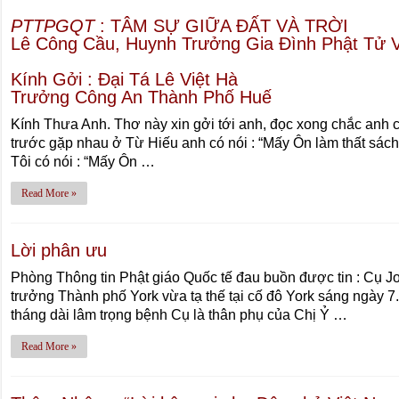
PTTPGQT
: TÂM SỰ GIỮA ÐẤT VÀ TRỜI
Lê Công Cầu, Huynh Trưởng Gia Ðình Phật Tử 
Kính Gởi : Ðại Tá Lê Việt Hà
Trưởng Công An Thành Phố Huế
Kính Thưa Anh. Thơ này xin gởi tới anh, đọc xong chắc anh 
trước gặp nhau ở Từ Hiếu anh có nói : “Mấy Ôn làm thất sách 
Tôi có nói : “Mấy Ôn …
Read More »
Lời phân ưu
Phòng Thông tin Phật giáo Quốc tế đau buồn được tin : Cụ J
trưởng Thành phố York vừa tạ thế tại cố đô York sáng ngày 7
tháng dài lâm trọng bệnh Cụ là thân phụ của Chị Ỷ …
Read More »