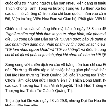
cuộc cứu trợ những người Dân oan khiếu kiện đang bị thiế
Thích Không Tánh, Tổng vụ trưởng Tổng vụ Từ thiện Xã hội 
cáo qui mô và rộng rãi trên báo chí toàn quốc nhắm vào c
Độ, Viện trưởng Viện Hóa Đạo và Giáo hội Phật giáo Việ
Chiến dịch vu cáo vô bằng trên mặt báo từ ngày 23.8 cho đ
“Nghiêm cấm mọi hình thưc truy bức, nhục hình, xúc phạm 
điều 33 trong Bộ luật Dân sự về
“Quyền được bảo vệ danh dự
xúc phạm đến danh dự, nhân phẩm uy tín người khác”
, điều
“Tội làm nhục người khác” và “Tội vu khống”
, và điều 9 tron
coi là có tội và phải chịu hình phạt khi chưa có bản án kết tộ
Song song với chiến dịch vu cáo vô bằng trên báo chí của
dân Phường đã triệu tập đi làm việc hàng giáo phẩm và 
Đại lão Hòa thượng Thích Quảng Độ, các Thượng tọa Thích
Chơn Tâm, các Đại đức Thích Viên Hỷ, Thích Đồng Minh, hoặ
cáo các Thượng tọa Thích Minh Nguyệt, Thích Huệ Thông v
Thượng tọa Thích Từ Giáo ở Quảng Trị.
Triệu tập hai lần vào ngày 28 và 29.8, nhưng Đại lão Hòa t
không đến làm việc.