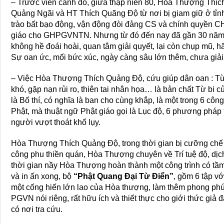
– Trước viễn cảnh đó, giữa thập niên 80, Hòa Thượng Thích 
Quảng Ngãi và HT Thích Quãng Độ từ nơi bị giam giữ ở tỉnh
trào bất bạo động, vận động đòi đảng CS và chính quyền C
giáo cho GHPGVNTN. Nhưng từ đó đến nay đã gần 30 nă
không hề đoái hoài, quan tâm giải quyết, lại còn chụp mũ, 
Sự oan ức, mối bức xúc, ngày càng sâu lớn thêm, chưa giải
– Việc Hòa Thượng Thích Quảng Độ, cứu giúp dân oan : Từ
khó, gặp nạn rủi ro, thiên tai nhân họa… là bản chất Từ bi
là Bố thí, có nghĩa là ban cho cùng khắp, là một trong 6 cô
Phật, mà thuật ngữ Phật giáo gọi là Lục độ, 6 phương pháp
người vượt thoát khổ lụy.
Hòa Thượng Thích Quảng Độ, trong thời gian bị cưỡng chế cư
công phu thiền quán, Hòa Thượng chuyên về Trí tuệ độ, dịch t
thời gian nầy Hòa Thượng hoàn thành một công trình có tầm 
và in ấn xong, bộ
“Phật Quang Đại Từ Điển”
, gồm 6 tập vớ
một cống hiến lớn lao của Hòa thượng, làm thêm phong phú
PGVN nói riêng, rất hữu ích và thiết thực cho giới thức gi
có nơi tra cứu.