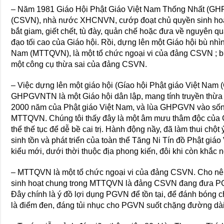
– Năm 1981 Giáo Hội Phật Giáo Việt Nam Thống Nhất (G
(CSVN), nhà nước XHCNVN, cướp đoạt chủ quyền sinh hoạt t
bắt giam, giết chết, tù đày, quản chế hoặc đưa về nguyên quá
đạo tối cao của Giáo hội. Rồi, dựng lên một Giáo hội bù nhì
Nam (MTTQVN), là một tổ chức ngoại vi của đảng CSVN ; b
một công cụ thừa sai của đảng CSVN.
– Việc dựng lên một giáo hội (Gíao hội Phật giáo Việt Na
GHPGVNTN là một Giáo hội dân lập, mang tính truyền thừa nố
2000 năm của Phật giáo Việt Nam, và lùa GHPGVN vào sống 
MTTQVN. Chúng tôi thấy đây là một âm mưu thâm độc của 
thể thế tục để dễ bề cai trị. Hành động nầy, đã làm thui chột
sinh tồn và phát triển của toàn thể Tăng Ni Tín đồ Phật gi
kiểu mới, dưới thời thuộc địa phong kiến, đôi khi còn khắc ng
– MTTQVN là một tổ chức ngoại vi của đảng CSVN. Cho nê
sinh hoạt chung trong MTTQVN là đảng CSVN đang đưa PGV
Đây chính là ý đồ lợi dụng PGVN để tồn tại, để đánh bóng
là điểm đen, đáng tủi nhục cho PGVN suốt chặng đường dài