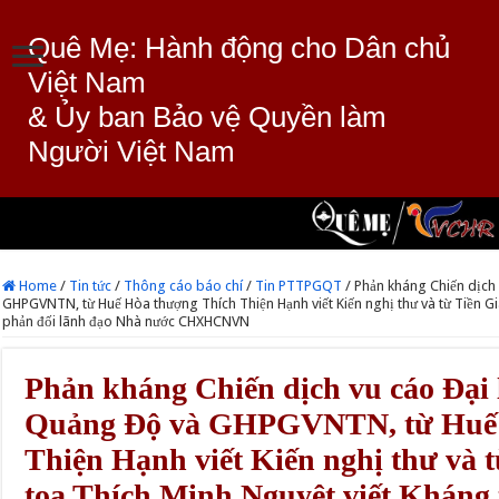
Quê Mẹ: Hành động cho Dân chủ
Việt Nam
& Ủy ban Bảo vệ Quyền làm
Người Việt Nam
Home
/
Tin tức
/
Thông cáo báo chí
/
Tin PTTPGQT
/
Phản kháng Chiến dịch
GHPGVNTN, từ Huế Hòa thượng Thích Thiện Hạnh viết Kiến nghị thư và từ Tiền G
phản đối lãnh đạo Nhà nước CHXHCNVN
Phản kháng Chiến dịch vu cáo Đại
Quảng Độ và GHPGVNTN, từ Huế 
Thiện Hạnh viết Kiến nghị thư và
tọa Thích Minh Nguyệt viết Kháng 