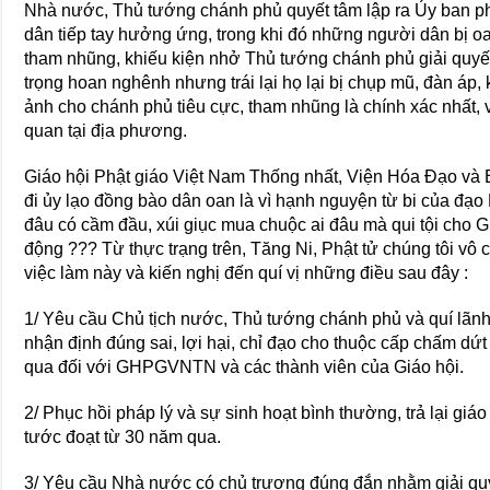
Nhà nước, Thủ tướng chánh phủ quyết tâm lập ra Ủy ban p
dân tiếp tay hưởng ứng, trong khi đó những người dân bị o
tham nhũng, khiếu kiện nhở Thủ tướng chánh phủ giải quyết,
trọng hoan nghênh nhưng trái lại họ lại bị chụp mũ, đàn áp
ảnh cho chánh phủ tiêu cực, tham nhũng là chính xác nhất, v
quan tại địa phương.
Giáo hội Phật giáo Việt Nam Thống nhất, Viện Hóa Đạo và B
đi ủy lạo đồng bào dân oan là vì hạnh nguyện từ bi của đạo
đâu có cầm đầu, xúi giục mua chuộc ai đâu mà qui tội cho G
động ??? Từ thực trạng trên, Tăng Ni, Phật tử chúng tôi vô
việc làm này và kiến nghị đến quí vị những điều sau đây :
1/ Yêu cầu Chủ tịch nước, Thủ tướng chánh phủ và quí lãnh 
nhận định đúng sai, lợi hại, chỉ đạo cho thuộc cấp chấm dứ
qua đối với GHPGVNTN và các thành viên của Giáo hội.
2/ Phục hồi pháp lý và sự sinh hoạt bình thường, trả lại
tước đoạt từ 30 năm qua.
3/ Yêu cầu Nhà nước có chủ trương đúng đắn nhằm giải quy