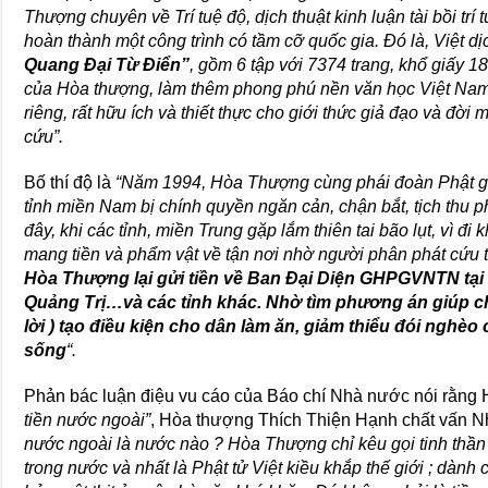
Thượng chuyên về Trí tuệ độ, dịch thuật kinh luận tài bồi tr
hoàn thành một công trình có tầm cỡ quốc gia. Đó là, Việt dị
Quang Đại Từ Điển”
, gồm 6 tập với 7374 trang, khổ giấy 18
của Hòa thượng, làm thêm phong phú nền văn học Việt Nam
riêng, rất hữu ích và thiết thực cho giới thức giả đạo và đờ
cứu”.
Bố thí độ là
“Năm 1994, Hòa Thượng cùng phái đoàn Phật giá
tỉnh miền Nam bị chính quyền ngăn cản, chận bắt, tịch thu ph
đây, khi các tỉnh, miền Trung gặp lắm thiên tai bão lụt, vì 
mang tiền và phẩm vật về tận nơi nhờ người phân phát cứu 
Hòa Thượng lại gửi tiền về Ban Đại Diện GHPGVNTN tạ
Quảng Trị…và các tỉnh khác. Nhờ tìm phương án giúp 
lời ) tạo điều kiện cho dân làm ăn, giảm thiểu đói nghèo
sống
“.
Phản bác luận điệu vu cáo của Báo chí Nhà nước nói rằn
tiền nước ngoài”
, Hòa thượng Thích Thiện Hạnh chất vấ
nước ngoài là nước nào ? Hòa Thượng chỉ kêu gọi tinh thần 
trong nước và nhất là Phật tử Việt kiều khắp thế giới ; dành