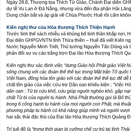
Ngày 28.8, Thượng tọa Thích Từ Giáo, Chánh Đại diện GH
dự lễ Vu Lan ở Đà Nẵng, nhưng vừa đến địa phận Hải Lăng
Dung chận bắt và áp giải về Chùa Phước Huệ rồi cấm khôn
Kiến nghị thư của Hòa thượng Thích Thiện Hạnh
Trước tình thế sách nhiễu và khủng bố tinh thần khắp nơi
Đại diện GHPGVNTN tỉnh Thừa thiên – Huế đã viết Kiến ngh
Nước Nguyễn Minh Triết, Thủ tướng Nguyễn Tấn Dũng và C
phản đối sự vu cáo trắng trợn Đại lão Hòa thượng Thích
Kiến nghị thư xác định việc
“dựng Giáo hội Phật giáo Việt 
sống chung với các đoàn thể thế tục trong Mặt trận Tổ quố
Việt Nam, đồng hóa tôn giáo với các đoàn thể thế tục để dễ bề
chất tôn giáo của việc cứu trợ Dân oan khiếu kiện :
“Việc H
dân oan : Từ bi cứu khổ, cứu giúp người nghèo khó, gặp nạn 
chất Từ bi của người tu hành. Nhà Phật thường gọi là Bố thí
trong 6 công hạnh tu hành của mọi người con Phật, mà thuật
phương pháp tu hành có khả năng giúp mình và người vượt t
hai sắc thái đặc thù của Đại lão Hòa thượng Thích Quảng Độ l
Trí tuệ độ là
“trong thời gian bị cưỡng chế cư trú tại tỉnh Th