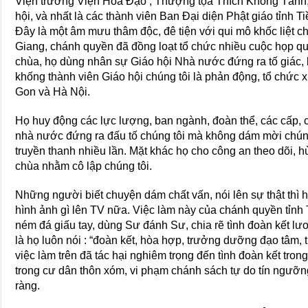
Viện trưởng Viện Hóa Đạo ; Thượng tọa Thích Không Tánh,
hội, và nhất là các thành viên Ban Đại diện Phật giáo tỉnh T
Đây là một âm mưu thâm độc, đê tiện với qui mô khốc liệt c
Giang, chánh quyền đã đồng loạt tổ chức nhiều cuộc họp qu
chùa, họ dùng nhân sự Giáo hội Nhà nước đứng ra tố giác, b
khống thành viên Giáo hội chúng tôi là phản động, tổ chức xú
Gon và Hà Nội.
Họ huy động các lực lượng, ban ngành, đoàn thể, các cấp, 
nhà nước đứng ra đấu tố chúng tôi mà không dám mời chúng
truyền thanh nhiều lần. Mặt khác họ cho công an theo dõi, 
chùa nhằm cô lập chúng tôi.
Những người biết chuyện dám chất vấn, nói lên sự thật thì 
hình ảnh gì lên TV nữa. Việc làm này của chánh quyền tỉnh T
ném đá giấu tay, dùng Sư đánh Sư, chia rẽ tình đoàn kết lư
là họ luôn nói : “đoàn kết, hòa hợp, trưởng dưỡng đạo tâm, t
việc làm trên đã tác hại nghiêm trọng đến tình đoàn kết tro
trong cư dân thôn xóm, vi phạm chánh sách tự do tín ngưỡ
ràng.