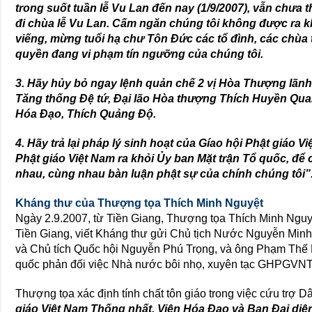
trong suốt tuần lễ Vu Lan đến nay (1/9/2007), vẫn chưa t
đi chùa lễ Vu Lan. Cấm ngăn chúng tôi không được ra k
viếng, mừng tuổi hạ chư Tôn Đức các tổ đình, các chùa 
quyền đang vi phạm tín ngưỡng của chúng tôi.
3. Hãy hủy bỏ ngay lệnh quản chế 2 vị Hòa Thượng lã
Tăng thống Đệ tứ, Đại lão Hòa thượng Thích Huyền Qua
Hóa Đạo, Thích Quảng Độ.
4. Hãy trả lại pháp lý sinh hoạt của Gíao hội Phật giáo 
Phật giáo Việt Nam ra khỏi Ủy ban Mặt trận Tổ quốc, để c
nhau, cùng nhau bàn luận phật sự của chính chúng tôi”
Kháng thư của Thượng tọa Thích Minh Nguyệt
Ngày 2.9.2007, từ Tiền Giang, Thượng tọa Thích Minh Ng
Tiền Giang, viết Kháng thư gửi Chủ tịch Nước Nguyễn Min
và Chủ tích Quốc hội Nguyễn Phú Trọng, và ông Phạm Thế D
quốc phản đối việc Nhà nước bôi nhọ, xuyên tạc GHPGVN
Thượng tọa xác định tính chất tôn giáo trong việc cứu trợ D
giáo Việt Nam Thống nhất, Viện Hóa Đạo và Ban Đại diện 