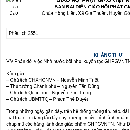
GIÁO HỘI PHẬT GIÁO VIỆT
BAN ĐẠI DIỆN GIÁO HỘI PHẬT GI
Chùa Hồng Liên, Xã Gia Thuận, Huyện Gò 
Phật lịch 2551
KHÁNG THƯ
V/v Phản đối việc Nhà nước bôi nhọ, xuyên tạc GHPGVNT
Kính gởi :
– Chủ tịch CHXHCNVN – Nguyễn Minh Triết
– Thủ tướng Chánh phủ – Nguyễn Tấn Dũng
– Chủ tịch Quốc hội – Nguyễn Phú Trọng
– Chủ tịch UBMTTQ – Phạm Thế Duyệt
Trong những ngày gần đây, trên hệ thống thông tin, báo, đ
loạt loan tin, đăng tải đẩy dẫy những tin tức, hình ảnh nhằm t
chụp mũ các hàng lãnh đạo giáo phẩm GHPGVNTN. Như Đạ