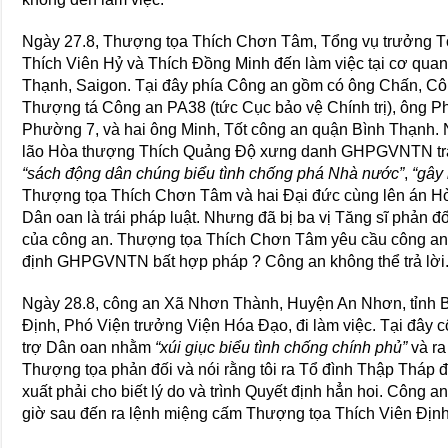
Ngày 27.8, Thượng tọa Thích Chơn Tâm, Tổng vụ trưởng Tổ
Thích Viên Hỷ và Thích Đồng Minh đến làm việc tại cơ qu
Thạnh, Saigon. Tại đây phía Công an gồm có ông Chấn, Cô
Thượng tá Công an PA38 (tức Cục bảo vệ Chính trị), ông 
Phường 7, và hai ông Minh, Tốt công an quận Bình Thạnh. 
lão Hòa thượng Thích Quảng Độ xưng danh GHPGVNTN trái 
“sách động dân chúng biểu tình chống phá Nhà nước”
,
“gây 
Thượng tọa Thích Chơn Tâm và hai Đại đức cùng lên án H
Dân oan là trái pháp luật. Nhưng đã bị ba vị Tăng sĩ phản 
của công an. Thượng tọa Thích Chơn Tâm yêu cầu công an
định GHPGVNTN bất hợp pháp ? Công an không thể trả lời
Ngày 28.8, công an Xã Nhơn Thành, Huyện An Nhơn, tỉnh B
Định, Phó Viện trưởng Viện Hóa Đạo, đi làm việc. Tại đâ
trợ Dân oan nhằm
“xúi giục biểu tình chống chính phủ”
và ra
Thượng tọa phản đối và nói rằng tôi ra Tổ đình Thập Tháp đ
xuất phải cho biết lý do và trình Quyết định hẳn hoi. Công an
giờ sau đến ra lệnh miệng cấm Thượng tọa Thích Viên Định