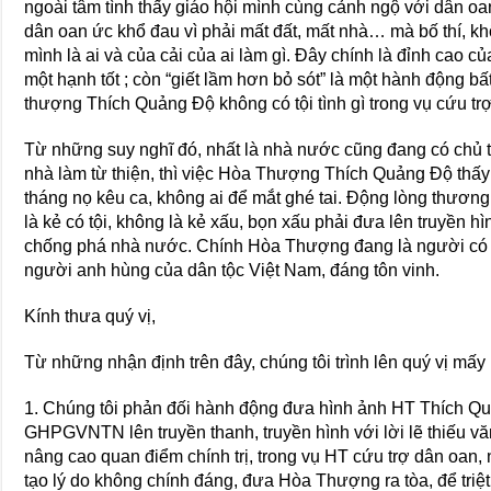
ngoài tâm tình thấy giáo hội mình cùng cảnh ngộ với dân oa
dân oan ức khổ đau vì phải mất đất, mất nhà… mà bố thí, khô
mình là ai và của cải của ai làm gì. Đây chính là đỉnh cao củ
một hạnh tốt ; còn “giết lầm hơn bỏ sót” là một hành động 
thượng Thích Quảng Độ không có tội tình gì trong vụ cứu tr
Từ những suy nghĩ đó, nhất là nhà nước cũng đang có chủ 
nhà làm từ thiện, thì việc Hòa Thượng Thích Quảng Độ thấ
tháng nọ kêu ca, không ai để mắt ghé tai. Động lòng thươn
là kẻ có tội, không là kẻ xấu, bọn xấu phải đưa lên truyền hìn
chống phá nhà nước. Chính Hòa Thượng đang là người có c
người anh hùng của dân tộc Việt Nam, đáng tôn vinh.
Kính thưa quý vị,
Từ những nhận định trên đây, chúng tôi trình lên quý vị mấy 
1. Chúng tôi phản đối hành động đưa hình ảnh HT Thích 
GHPGVNTN lên truyền thanh, truyền hình với lời lẽ thiếu vă
nâng cao quan điểm chính trị, trong vụ HT cứu trợ dân oan
tạo lý do không chính đáng, đưa Hòa Thượng ra tòa, để tr