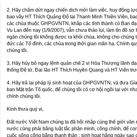
2. Hãy chấm dứt ngay chiến dịch mời làm việc, huy động lự
bao vây HT Thích Quảng Độ tại Thanh Minh Thiền Viện, bao 
các chùa thuộc GHPGVNTN, khắp các tỉnh thành có Ban đạ
Vu Lan đến nay (1/9/2007), vẫn chưa tháo lui, làm tín đồ s
ngăn chúng tôi không được ra khỏi chùa, không cho chúng t
đức các Tổ đình, các chùa trong thời gian mãn hạ. Chính q
chúng tôi.
3. Hãy hủy bỏ ngay lệnh quản chế 2 vị Hòa Thượng lãnh 
thống Đệ tứ, Đại lão HT Thích Huyền Quang và HT Viện tr
4. Hãy trả lại pháp lý sinh hoạt của GHPGVNTN, và đưa Gía
ban Mặt trận Tổ quốc, để chúng tôi có cơ hội ngồi lại với n
chính chúng tôi.
Kính thưa quý vị,
Đất nước Việt Nam chúng ta đã hội nhập cùng thế giới văn mi
nước cũng phải bằng luật tắc phân minh, công chính, để c
cuộc sống công bằng thanh thản ; sinh hoạt hằng ngày sao 