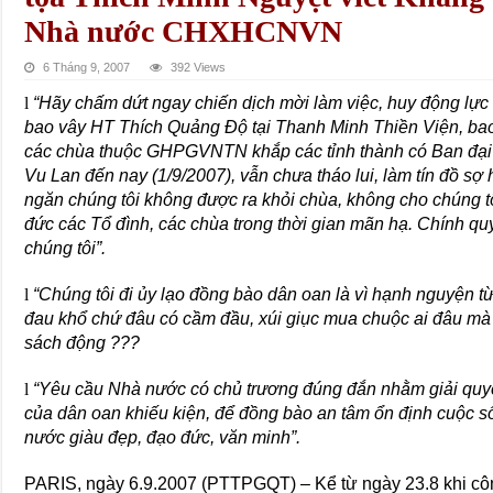
Nhà nước CHXHCNVN
6 Tháng 9, 2007
392 Views
l
“Hãy chấm dứt ngay chiến dịch mời làm việc, huy động lực
bao vây HT Thích Quảng Độ tại Thanh Minh Thiền Viện, bao 
các chùa thuộc GHPGVNTN khắp các tỉnh thành có Ban đại
Vu Lan đến nay (1/9/2007), vẫn chưa tháo lui, làm tín đồ s
ngăn chúng tôi không được ra khỏi chùa, không cho chúng t
đức các Tổ đình, các chùa trong thời gian mãn hạ. Chính q
chúng tôi”.
l
“Chúng tôi đi ủy lạo đồng bào dân oan là vì hạnh nguyện t
đau khổ chứ đâu có cầm đầu, xúi giục mua chuộc ai đâu mà 
sách động ???
l
“Yêu cầu Nhà nước có chủ trương đúng đắn nhằm giải quyế
của dân oan khiếu kiện, để đồng bào an tâm ổn định cuộc s
nước giàu đẹp, đạo đức, văn minh”.
PARIS, ngày 6.9.2007 (PTTPGQT) – Kể từ ngày 23.8 khi cô