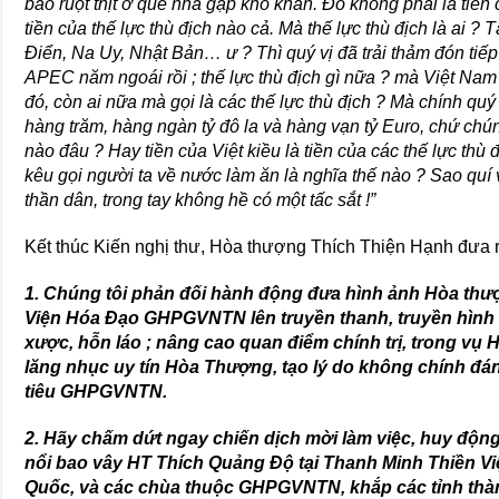
bảo ruột thịt ở quê nhà gặp khó khăn. Đó không phải là tiền
tiền của thế lực thù địch nào cả. Mà thế lực thù địch là ai ?
Điển, Na Uy, Nhật Bản… ư ? Thì quý vị đã trải thảm đón tiếp
APEC năm ngoái rồi ; thế lực thù địch gì nữa ? mà Việt Na
đó, còn ai nữa mà gọi là các thế lực thù địch ? Mà chính quý
hàng trăm, hàng ngàn tỷ đô la và hàng vạn tỷ Euro, chứ chún
nào đâu ? Hay tiền của Việt kiều là tiền của các thế lực thù đị
kêu gọi người ta về nước làm ăn là nghĩa thế nào ? Sao quí
thần dân, trong tay không hề có một tấc sắt !”
Kết thúc Kiến nghị thư, Hòa thượng Thích Thiện Hạnh đưa ra
1. Chúng tôi phản đối hành động đưa hình ảnh Hòa th
Viện Hóa Đạo GHPGVNTN lên truyền thanh, truyền hình vớ
xược, hỗn láo ; nâng cao quan điểm chính trị, trong vụ
lăng nhục uy tín Hòa Thượng, tạo lý do không chính đán
tiêu GHPGVNTN.
2. Hãy chấm dứt ngay chiến dịch mời làm việc, huy độn
nổi bao vây HT Thích Quảng Độ tại Thanh Minh Thiền Việ
Quốc, và các chùa thuộc GHPGVNTN, khắp các tỉnh th