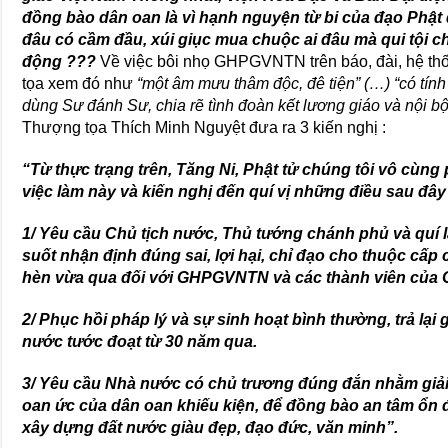
đồng bào dân oan là vì hạnh nguyện từ bi của đạo Phật
đâu có cầm đầu, xúi giục mua chuộc ai đâu mà qui tội c
động ???
Về việc bôi nhọ GHPGVNTN trên báo, đài, hệ thố
tọa xem đó như
“một âm mưu thâm độc, đê tiện” (…) “có tính 
dùng Sư đánh Sư, chia rẽ tình đoàn kết lương giáo và nội bộ
Thượng tọa Thích Minh Nguyệt đưa ra 3 kiến nghị :
“Từ thực trạng trên, Tăng Ni, Phật tử chúng tôi vô cùn
việc làm này và kiến nghị đến quí vị những điều sau đây 
1/ Yêu cầu Chủ tịch nước, Thủ tướng chánh phủ và quí l
suốt nhận định đúng sai, lợi hại, chỉ đạo cho thuộc cấ
hèn vừa qua đối với GHPGVNTN và các thành viên của G
2/ Phục hồi pháp lý và sự sinh hoạt bình thường, trả l
nước tước đoạt từ 30 năm qua.
3/ Yêu cầu Nhà nước có chủ trương đúng đắn nhằm giải 
oan ức của dân oan khiếu kiện, để đồng bào an tâm ổn 
xây dựng đất nước giàu đẹp, đạo đức, văn minh”.