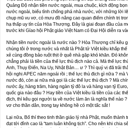
Quảng Độ nhận tiền nước ngoài, mua chuộc, kích động bọn x
nước ngoài, biểu tình chống phá nhà nước, với những lời lẽ 
chụp mũ vu vơ, có mưu đồ nâng cao quan điểm chính trị tr
hạ thấp uy tín của Hòa Thượng. Đây là giai đoạn đầu của 
trước khi Gíao hội Phật giáo Việt Nam có Đại Hội diễn ra và
Nhận tiền nước ngoài là nước nào ? Hòa Thượng chỉ kêu gọi
chúng tôi ở trong nước và nhất là Phật tử Việt kiều khắp thế 
xẻ cùng đồng bảo ruột thịt ở quê nhà gặp khó khăn. Đó khôn
chẳng phải là tiền của thế lực thù địch nào cả. Mà thế lực th
Anh, Thụy Điển, Na Uy, Nhật Bản… ư ? Thì quý vị đã trải thả
hội nghị APEC năm ngoái rồi ; thế lực thù địch gì nữa ? mà
nước đó, còn ai nữa mà gọi là các thế lực thù địch ? Mà chí
nước ấy, hàng trăm, hàng ngàn tỷ đô la và hàng vạn tỷ Euro,
quốc gia nào đâu ? Hay tiền của Việt kiều là tiền của các thế 
địch, thì kêu gọi người ta về nước làm ăn là nghĩa thế nào 
vơ cho thần dân, trong tay không hề có một tấc sắt !
Lại nữa, Bố thí theo tinh thần giáo lý nhà Phật, muốn thành 
đạt tới đỉnh cao là “tam luân không tịch”. Cho nên khi chia