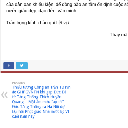
của dân oan khiếu kiện, để đồng bào an tâm ổn định cuộc s
nước giàu đẹp, đạo đức, văn minh.
Trân trọng kính chào quí liệt vị./.
Thay mặ
Previous
Thiếu tướng Công an Trần Tư răn
đe GHPGVNTN khi gặp Đức Đệ
tứ Tăng Thống Thích Huyền
Quang – Một âm mưu “áp tải”
Đức Tăng Thống ra Hà Nội dự
Đại hội Phật giáo Nhà nước kỳ VI
cuối năm nay