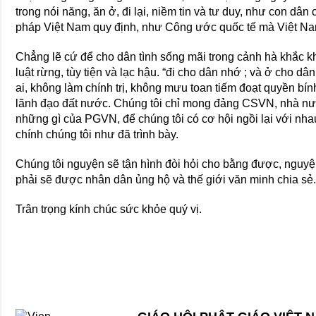
trong nói năng, ăn ở, đi lại, niềm tin và tư duy, như con d
pháp Việt Nam quy định, như Công ước quốc tế mà Việt Nam 
Chẳng lẽ cứ để cho dân tình sống mãi trong cảnh hà khắc k
luật rừng, tùy tiện và lạc hậu. “đi cho dân nhớ ; và ở cho d
ai, không làm chính trị, không mưu toan tiếm đoạt quyền bí
lãnh đạo đất nước. Chúng tôi chỉ mong đảng CSVN, nhà 
những gì của PGVN, để chúng tôi có cơ hội ngồi lại với nh
chính chúng tôi như đã trình bày.
Chúng tôi nguyện sẽ tận hình đòi hỏi cho bằng được, nguyệ
phải sẽ được nhân dân ủng hộ và thế giới văn minh chia sẻ
Trân trọng kính chúc sức khỏe quý vị.