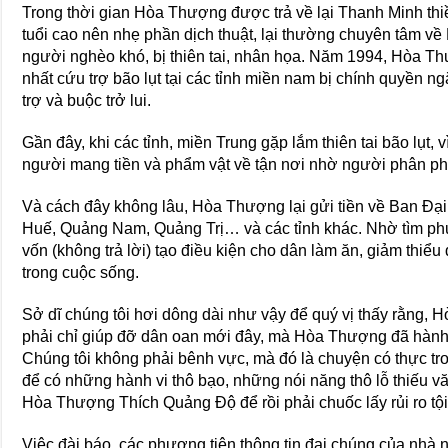
Trong thời gian Hòa Thượng được trả về lại Thanh Minh thi
tuổi cao nên nhẹ phần dịch thuật, lại thường chuyên tâm về 
người nghèo khó, bị thiên tai, nhân họa. Năm 1994, Hòa T
nhất cứu trợ bão lụt tại các tỉnh miền nam bị chính quyền ng
trợ và buộc trở lui.
Gần đây, khi các tỉnh, miền Trung gặp lắm thiên tai bão lụt,
người mang tiền và phẩm vật về tận nơi nhờ người phân phá
Và cách đây không lâu, Hòa Thượng lại gửi tiền về Ban 
Huế, Quảng Nam, Quảng Trị… và các tỉnh khác. Nhờ tìm p
vốn (không trả lời) tạo điều kiện cho dân làm ăn, giảm thiểu
trong cuộc sống.
Sở dĩ chúng tôi hơi dông dài như vậy để quý vị thấy rằng
phải chỉ giúp đỡ dân oan mới đây, mà Hòa Thượng đã hành t
Chúng tôi không phải bênh vực, mà đó là chuyện có thực tr
để có những hành vi thô bạo, những nói năng thô lỗ thiếu v
Hòa Thượng Thích Quảng Độ để rồi phải chuốc lấy rủi ro tội
Việc đài báo, các phương tiện thông tin đại chúng của nhà