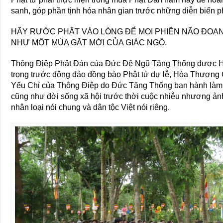
sanh, góp phần tịnh hóa nhân gian trước những diễn biến 
HÃY RƯỚC PHẬT VÀO LÒNG ĐỂ MỌI PHIỀN NÃO ĐOẠ
NHƯ MỘT MÙA GẶT MỚI CỦA GIÁC NGỘ.
Thông Điệp Phật Đản của Đức Đệ Ngũ Tăng Thống được H
trọng trước đông đảo đồng bào Phật tử dự lễ, Hòa Thượn
Yếu Chỉ của Thông Điệp do Đức Tăng Thống ban hành làm k
cũng như đời sống xã hội trước thời cuộc nhiễu nhương ảnh
nhân loại nói chung và dân tộc Việt nói riêng.