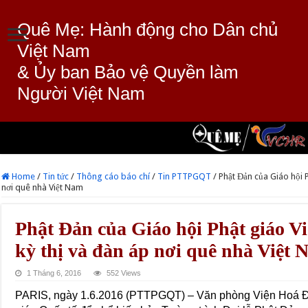
Quê Mẹ: Hành động cho Dân chủ
Việt Nam
& Ủy ban Bảo vệ Quyền làm
Người Việt Nam
Home
/
Tin tức
/
Thông cáo báo chí
/
Tin PTTPGQT
/
Phật Đản của Giáo hội 
nơi quê nhà Việt Nam
Phật Đản của Giáo hội Phật giáo V
kỳ thị và đàn áp nơi quê nhà Việt
1 Tháng 6, 2016
552 Views
PARIS, ngày 1.6.2016 (PTTPGQT) – Văn phòng Viện Hoá Đ