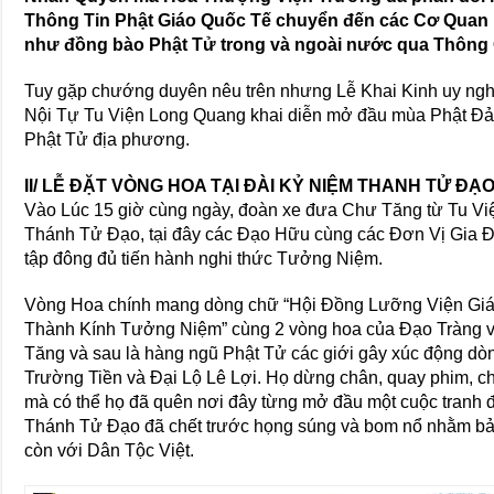
Thông Tin Phật Giáo Quốc Tế chuyển đến các Cơ Quan
như đồng bào Phật Tử trong và ngoài nước qua Thông 
Tuy gặp chướng duyên nêu trên nhưng Lễ Khai Kinh uy ngh
Nội Tự Tu Viện Long Quang khai diễn mở đầu mùa Phật Đả
Phật Tử địa phương.
II/ LỄ ĐẶT VÒNG HOA TẠI ĐÀI KỶ NIỆM THANH TỬ ĐẠ
Vào Lúc 15 giờ cùng ngày, đoàn xe đưa Chư Tăng từ Tu V
Thánh Tử Đạo, tại đây các Đạo Hữu cùng các Đơn Vị Gia Đ
tập đông đủ tiến hành nghi thức Tưởng Niệm.
Vòng Hoa chính mang dòng chữ “Hội Đồng Lưỡng Viện Giá
Thành Kính Tưởng Niệm” cùng 2 vòng hoa của Đạo Tràng v
Tăng và sau là hàng ngũ Phật Tử các giới gây xúc động dòn
Trường Tiền và Đại Lộ Lê Lợi. Họ dừng chân, quay phim, ch
mà có thể họ đã quên nơi đây từng mở đầu một cuộc tranh đ
Thánh Tử Đạo đã chết trước họng súng và bom nổ nhằm bả
còn với Dân Tộc Việt.