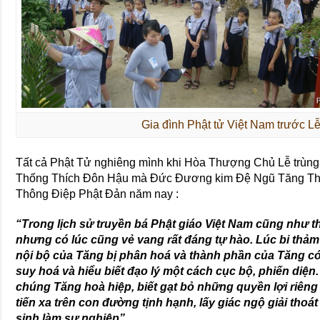
Gia đình Phật tử Việt Nam trước L
Tất cả Phật Tử nghiêng mình khi Hòa Thượng Chủ Lễ trùng
Thống Thích Đôn Hậu mà Đức Đương kim Đệ Ngũ Tăng Thốn
Thông Điệp Phật Đản năm nay :
“Trong lịch sử truyền bá Phật giáo Việt Nam cũng như thế
nhưng có lúc cũng vẻ vang rất đáng tự hào. Lúc bi thảm 
nội bộ của Tăng bị phân hoá và thành phần của Tăng có 
suy hoá và hiểu biết đạo lý một cách cục bộ, phiến diện. T
chúng Tăng hoà hiệp, biết gạt bỏ những quyền lợi riên
tiến xa trên con đường tịnh hạnh, lấy giác ngộ giải tho
sinh làm sự nghiệp”.