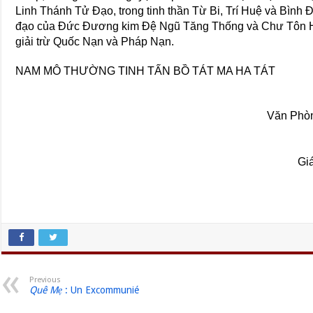
Linh Thánh Tử Đạo, trong tinh thần Từ Bi, Trí Huệ và Bình
đạo của Đức Đương kim Đệ Ngũ Tăng Thống và Chư Tôn H
giải trừ Quốc Nạn và Pháp Nạn.
NAM MÔ THƯỜNG TINH TẤN BỒ TÁT MA HA TÁT
Văn Phòn
Gi
Previous
Quê Mẹ
: Un Excommunié