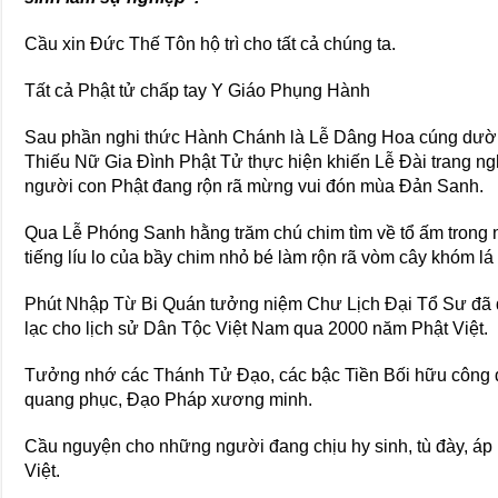
Cầu xin Đức Thế Tôn hộ trì cho tất cả chúng ta.
Tất cả Phật tử chấp tay Y Giáo Phụng Hành
Sau phần nghi thức Hành Chánh là Lễ Dâng Hoa cúng dườ
Thiếu Nữ Gia Đình Phật Tử thực hiện khiến Lễ Đài trang n
người con Phật đang rộn rã mừng vui đón mùa Đản Sanh.
Qua Lễ Phóng Sanh hằng trăm chú chim tìm về tổ ấm trong 
tiếng líu lo của bầy chim nhỏ bé làm rộn rã vòm cây khóm lá
Phút Nhập Từ Bi Quán tưởng niệm Chư Lịch Đại Tổ Sư đã d
lạc cho lịch sử Dân Tộc Việt Nam qua 2000 năm Phật Việt.
Tưởng nhớ các Thánh Tử Đạo, các bậc Tiền Bối hữu công đ
quang phục, Đạo Pháp xương minh.
Cầu nguyện cho những người đang chịu hy sinh, tù đày, áp 
Việt.