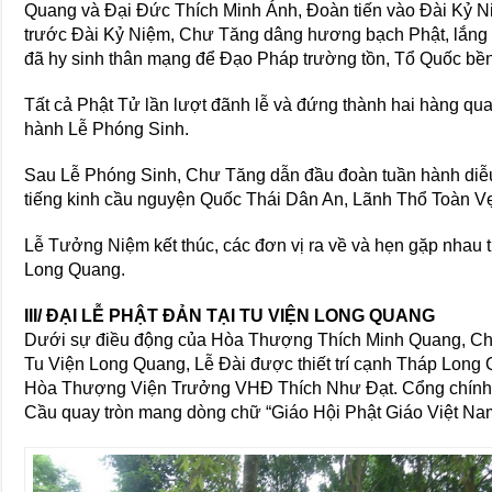
Quang và Đại Đức Thích Minh Ánh, Đoàn tiến vào Đài Kỷ Ni
trước Đài Kỷ Niệm, Chư Tăng dâng hương bạch Phật, lắng
đã hy sinh thân mạng để Đạo Pháp trường tồn, Tổ Quốc bề
Tất cả Phật Tử lần lượt đãnh lễ và đứng thành hai hàng qu
hành Lễ Phóng Sinh.
Sau Lễ Phóng Sinh, Chư Tăng dẫn đầu đoàn tuần hành diễ
tiếng kinh cầu nguyện Quốc Thái Dân An, Lãnh Thổ Toàn Vẹ
Lễ Tưởng Niệm kết thúc, các đơn vị ra về và hẹn gặp nhau 
Long Quang.
III/ ĐẠI LỄ PHẬT ĐẢN TẠI TU VIỆN LONG QUANG
Dưới sự điều động của Hòa Thượng Thích Minh Quang, Chá
Tu Viện Long Quang, Lễ Đài được thiết trí cạnh Tháp Long
Hòa Thượng Viện Trưởng VHĐ Thích Như Đạt. Cổng chính c
Cầu quay tròn mang dòng chữ “Giáo Hội Phật Giáo Việt Na