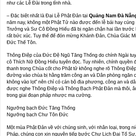
như các Lễ Đài trong tỉnh nhà.
– Đặc biệt nhất là Đại Lễ Phật Đản tại
Quảng Nam Đà Nẵn
năm nay, không một Phật Tử nào được đến lễ bái hay cú
Trưởng và Sư Cô Đồng Hiếu đã bị ngăn chận hai lần trước
rất bức xúc. Tuy thế để đón mừng Khánh Đản, Chùa Giác Min
Đức Thế Tôn.
Thông Điệp của Đức Đệ Ngũ Tăng Thống do chính Ngài tuy
cô Thích Nữ Đồng Hiếu tuyên đọc. Tuy nhiên, chính quyền đ
thanh trong Chùa cốt cho Phật tử không nghe rõ Thông Điệ
đường vào chùa bị hằng trăm công an và Dân phòng ngăn c
không vào lọt” nên chỉ có cán bộ địa phương, công an và d
được nghe Thông Điệp và Thông Bạch Phật Đản mà thôi, â
trong giai đoạn pháp nhược ma cường.
Ngưỡng bạch Đức Tăng Thống
Ngưỡng bạch Chư Tôn Đức
Một mùa Phật Đản về với chúng sinh, với nhân loại, trong n
Pháp, chúng con xin nguyện tiếp bước Chư Lịch Đại Tổ S