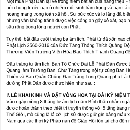
Một mùa Phật Đản lại về trong niềm bất an của hàng triệu P
nói chung trước nạn ô nhiễm môi sinh trầm trọng và nạn cá
hoang mang trong toàn xã hội. Sự bức xúc và lo lắng đã biế
nhưng vẫn không tránh được việc công an gây xô xát, bạo 
sâu rộng trong lòng người con Phật.
Tuy thế, bắt đầu cuối tháng ba âm lịch, Phật tử đã xôn xa
Phật Lịch 2560-2016 của Đức Tăng Thống Thích Quảng Độ
Thượng Viện Trưởng Viện Hóa Đạo Thích Thanh Quang để 
Đầu tháng tư âm lịch, Ban Tổ Chức Đại Lễ Phật Đản được 
Quang làm Trưởng Ban, Chư Tăng trong nội tự cùng Ban 
Thiên và Ban Quản Chúng Đạo Tràng Long Quang phụ trách
dường Phật Đản được thực hiện như sau :
I/. LỄ KHAI KINH VÀ ĐẶT VÒNG HOA TẠI ĐÀI KỶ NIỆ
Vào ngày mồng 8 tháng tư âm lịch năm Bính thân nhằm ngà
được hoàn thành theo thiết trí truyền thống với 5 tầng tran
Thế Giới, mà cũng là lá cờ lịch sử được giữ gìn bằng máu
Nam qua các thời kỳ Pháp nạn để Giáo Hội tồn tại cho đến