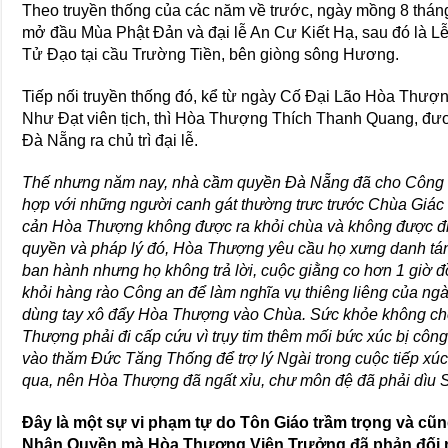
Theo truyền thống của các năm về trước, ngày mồng 8 tháng 
mở đầu Mùa Phật Đản và đại lễ An Cư Kiết Hạ, sau đó là L
Tử Đạo tại cầu Trường Tiền, bên giòng sông Hương.
Tiếp nối truyền thống đó, kể từ ngày Cố Đại Lão Hòa Thư
Như Đạt viên tịch, thì Hòa Thượng Thích Thanh Quang, đ
Đà Nẵng ra chủ trì đại lễ.
Thế nhưng năm nay, nhà cầm quyền Đà Nẵng đã cho Công 
hợp với những người canh gát thường trưc trước Chùa Giác
cản Hòa Thượng không được ra khỏi chùa và không được đi
quyền và pháp lý đó, Hòa Thượng yêu cầu họ xưng danh tán
ban hành nhưng họ không trả lời, cuộc giằng co hơn 1 giờ
khỏi hàng rào Công an để làm nghĩa vụ thiêng liêng của n
dùng tay xô đẩy Hòa Thượng vào Chùa. Sức khỏe không cho 
Thượng phải đi cấp cứu vì trụy tim thêm mối bức xúc bị c
vào thăm Đức Tăng Thống để trợ lý Ngài trong cuộc tiếp xú
qua, nên Hòa Thượng đã ngất xỉu, chư môn đệ đã phải dìu 
Đây là một sự vi phạm tự do Tôn Giáo trầm trọng và cũ
Nhân Quyền mà Hòa Thượng Viện Trưởng đã phản đối 