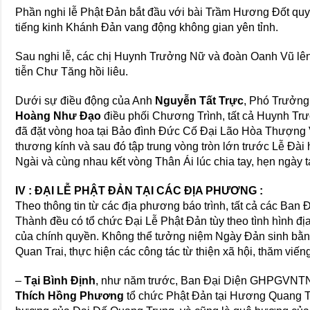
Phần nghi lễ Phật Đản bắt đầu với bài Trầm Hương Đốt qu
tiếng kinh Khánh Đản vang động không gian yên tỉnh.
Sau nghi lễ, các chị Huynh Trưởng Nữ và đoàn Oanh Vũ lên
tiễn Chư Tăng hồi liêu.
Dưới sự điều động của Anh
Nguyễn Tất Trực
, Phó Trưởn
Hoàng Như Đạo
điều phối Chương Trình, tất cả Huynh T
đã đặt vòng hoa tại Bảo đình Đức Cố Đại Lão Hòa Thượng 
thương kính và sau đó tập trung vòng tròn lớn trước Lễ Đài 
Ngài và cùng nhau kết vòng Thân Ái lúc chia tay, hẹn ngày t
IV : ĐẠI LỄ PHẬT ĐẢN TẠI CÁC ĐỊA PHƯƠNG :
Theo thông tin từ các địa phương báo trình, tất cả các Ba
Thành đều có tổ chức Đại Lễ Phật Đản tùy theo tình hình đ
của chính quyền. Không thể tưởng niệm Ngày Đản sinh bằng
Quan Trai, thực hiện các công tác từ thiện xã hội, thăm viến
–
Tại Bình Định
, như năm trước, Ban Đại Diện GHPGVNTN 
Thích Hồng Phương
tổ chức Phật Đản tại Hương Quang 