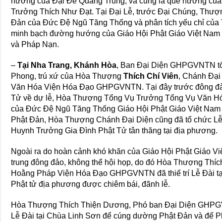
hương của Đại Đế Quang Trung, và cũng là quê hương củ
Trưởng Thích Như Đạt. Tại Đại Lễ, trước Đại Chúng, Thượ
Đản của Đức Đệ Ngũ Tăng Thống và phân tích yếu chỉ của 
minh bạch đường hướng của Giáo Hội Phật Giáo Việt Nam 
và Pháp Nạn.
–
Tại Nha Trang, Khánh Hòa
, Ban Đại Diện GHPGVNTN tổ 
Phong, trú xứ của Hòa Thượng
Thích Chí Viên
, Chánh Đại
Văn Hóa Viện Hóa Đạo GHPGVNTN. Tại đây trước đông đảo
Tử về dự lễ, Hòa Thượng Tổng Vụ Trưởng Tổng Vụ Văn Hó
của Đức Đệ Ngũ Tăng Thống Giáo Hội Phật Giáo Việt Nam T
Phật Đản, Hòa Thượng Chánh Đại Diện cũng đã tổ chức Lễ
Huynh Trưởng Gia Đình Phật Tử tân thăng tại địa phương.
Ngoài ra do hoàn cảnh khó khăn của Giáo Hội Phật Giáo Vi
trung đông đảo, không thể hội họp, do đó Hòa Thượng Thí
Hoằng Pháp Viện Hóa Đạo GHPGVNTN đã thiế trí Lễ Đài tạ
Phật tử địa phương được chiêm bái, đãnh lễ.
Hòa Thượng Thích Thiện Dương, Phó ban Đại Diện GHPGVN
Lễ Đài tại Chùa Linh Sơn để cúng dường Phật Đản và để Ph