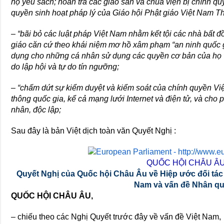
họ yêu sách; hoàn trả các giáo sản và chùa viện bị chính qu
quyền sinh hoạt pháp lý của Giáo hội Phật giáo Việt Nam T
– “bãi bỏ các luật pháp Việt Nam nhằm kết tội các nhà bất đ
giáo căn cứ theo khái niệm mơ hồ xâm phạm “an ninh quốc g
dụng cho những cá nhân sử dụng các quyền cơ bản của họ về
do lập hội và tự do tín ngưỡng;
– “chấm dứt sự kiểm duyệt và kiểm soát của chính quyền Vi
thông quốc gia, kể cả mạng lưới Internet và điện tử, và cho
nhân, độc lập;
Sau đây là bản Việt dịch toàn văn Quyết Nghị :
QUỐC HỘI CHÂU Â
Quyết Nghị của Quốc hội Châu Âu về Hiệp ước đối tác 
Nam và vấn đề Nhân q
QUỐC HỘI CHÂU ÂU,
– chiếu theo các Nghị Quyết trước đây về vấn đề Việt Nam,