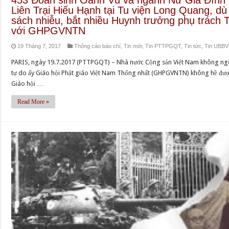
Liên Trại Hiếu Hạnh tại Tu viện Long Quang, d
sách nhiễu, bắt nhiều Huynh trưởng phụ trách Tr
với GHPGVNTN
19 Tháng 7, 2017
Thông cáo báo chí
,
Tin mới
,
Tin PTTPGQT
,
Tin tức
,
Tin UBB
PARIS, ngày 19.7.2017 (PTTPGQT) – Nhà nước Cộng sản Việt Nam không ng
tự do ấy Giáo hội Phật giáo Việt Nam Thống nhất (GHPGVNTN) không hề đượ
Giáo hội …
Read More »