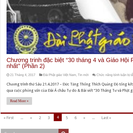
Chương trinh đặc biệt “30 tháng 4 và Giáo Hội
nhất” (Phần 2)
21 Tháng 4, 2017
Đài Phật giáo Việt Nam
,
Tin mới
Chức năng bình luận bị tắ
Chương trình thứ Sáu 21.4.2017 – Đức Tăng Thống Thích Quảng Độ tổng kết 
qua cuộc phỏng vấn của Đài Á châu Tự do & Bài viết “30 Tháng Tư và Phật gi
Read More »
4
« First
...
«
2
3
5
6
»
...
Last »