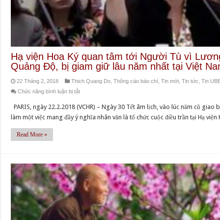
Hạ viện Hoa Ký quan tâm tới Người Tù vì Lươn
Quảng Độ, bị giam giữ lâu năm nhất tại Việt N
22 Tháng 2, 2018
Thich Quang Do
,
Thông cáo báo chí
,
Tin mới
,
Tin tức
,
Tin U
ở
Chức năng bình luận bị tắt
Hạ
PARIS, ngày 22.2.2018 (VCHR) – Ngày 30 Tết âm lịch, vào lúc năm cũ giao
viện
làm một việc mang đầy ý nghĩa nhân văn là tổ chức cuộc điều trần tại Hạ việ
Hoa
Ký
Read More »
quan
tâm
tới
Người
Tù
vì
Lương
thức,