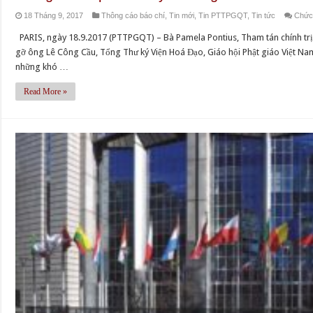
18 Tháng 9, 2017
Thông cáo báo chí
,
Tin mới
,
Tin PTTPGQT
,
Tin tức
Chức 
PARIS, ngày 18.9.2017 (PTTPGQT) – Bà Pamela Pontius, Tham tán chính tr
gỡ ông Lê Công Cầu, Tổng Thư ký Viện Hoá Đạo, Giáo hội Phật giáo Việt Na
những khó …
Read More »