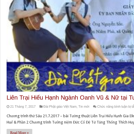
Liên Trại Hiếu Hạnh Ngành Oanh Vũ & Nữ tại T
21 Tháng 7, 2017
Đài Phật giáo Việt Nam
,
Tin mới
Chức năng bình luận bị tắ
Chương trình thứ Sáu 21.7.2017 – bài Tường thuật Liên Trại Hiếu Hạnh Gia Đì
Huế & Phần 2 Chương trình Tưởng niệm Đức Cố Đệ Tứ Tăng Thống Thích H
Read More »