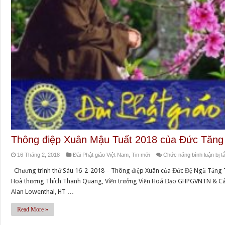
Tăng
Thống
Thích
Quảng
Độ,
bị
giam
giữ
lâu
năm
nhất
tại
Việt
Thông điệp Xuân Mậu Tuất 2018 của Đức Tăng
Nam
16 Tháng 2, 2018
Đài Phật giáo Việt Nam
,
Tin mới
Chức năng bình luận bị tắ
Chương trình thứ Sáu 16-2-2018 – Thông điệp Xuân của Đức Đệ Ngũ Tăn
Hoà thượng Thích Thanh Quang, Viện trưởng Viện Hoá Đạo GHPGVNTN & Các 
Alan Lowenthal, HT …
Read More »