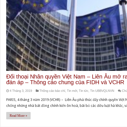
Đối thoại Nhân quyền Việt Nam – Liên Âu mở ra
đán áp – Thông cáo chung của FIDH và VCHR
4 Tháng 3, 2019
Thông cáo báo chí
,
Tin mới
,
Tin tức
,
Tin UBBVQLNVN
Chứ
PARIS, 4 tháng 3 năm 2019 (VCHR) – Liên Âu phải thúc đẩy chính quyền Việ
chống những nhà bát đồng chính kiến ôn hoà, bãi bỏ các điều luật hà khắc, và
Read More »