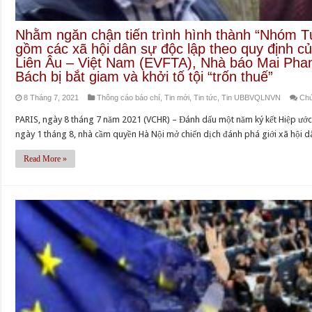
Nhằm ngăn chận tiến trình hình thành “Nhó
gồm các xã hội dân sự độc lập theo quy định cu
Liên Âu – Việt Nam (EVFTA), Nhà báo Mai Phan L
Bách bị bắt giam và khởi tố tội “trốn thuế”
8 Tháng 7, 2021
Thông cáo báo chí
,
Tin mới
,
Tin tức
,
Tin UBBVQLNVN
Chứ
PARIS, ngày 8 tháng 7 năm 2021 (VCHR) – Đánh dấu một năm ký kết Hiệp ước
ngày 1 tháng 8, nhà cầm quyền Hà Nội mở chiến dịch đánh phá giới xã hội d
Read More »