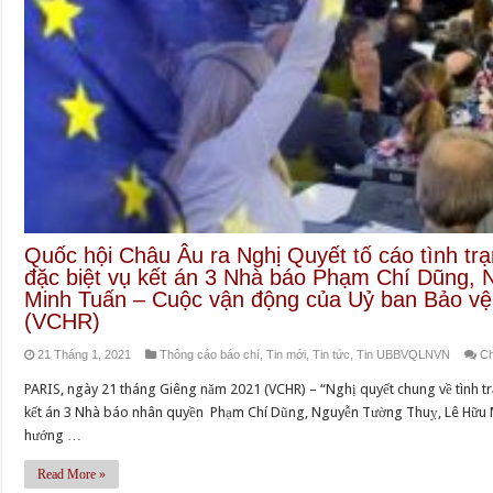
Quốc hội Châu Âu ra Nghị Quyết tố cáo tình tr
đặc biệt vụ kết án 3 Nhà báo Phạm Chí Dũng,
Minh Tuấn – Cuộc vận động của Uỷ ban Bảo v
(VCHR)
21 Tháng 1, 2021
Thông cáo báo chí
,
Tin mới
,
Tin tức
,
Tin UBBVQLNVN
Ch
PARIS, ngày 21 tháng Giêng năm 2021 (VCHR) – “Nghị quyết chung về tình tr
kết án 3 Nhà báo nhân quyền Phạm Chí Dũng, Nguyễn Tường Thuỵ, Lê Hữu M
hướng …
Read More »