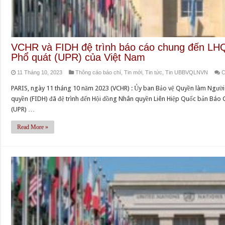
VCHR và FIDH đệ trình báo cáo chung đến LH
Phổ quát (UPR) của Việt Nam
11 Tháng 10, 2023
Thông cáo báo chí
,
Tin mới
,
Tin tức
,
Tin UBBVQLNVN
C
PARIS, ngày 11 tháng 10 năm 2023 (VCHR) : Ủy ban Bảo vệ Quyền làm Người
quyền (FIDH) đã đệ trình đến Hội đồng Nhân quyền Liên Hiệp Quốc bản Báo
(UPR) …
Read More »