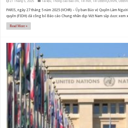
27 Tháng 5, 2025
Tài liệu
,
Thông cáo báo chí
,
Tin mới
,
Tin UBBVQLNVN
,
UBBV
PARIS, ngày 27 tháng 5 năm 2025 (VCHR) – Ủy ban Bảo vệ Quyền Làm Người
quyền (FIDH) đã công bố Báo cáo Chung nhân dịp Việt Nam sắp được xem xét
Read More »