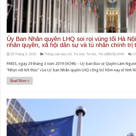
Ủy Ban Nhân quyền LHQ soi rọi vùng tối Hà Nội
nhân quyền, xã hội dân sự và tù nhân chính trị 
29 Tháng 3, 2019
Thông cáo báo chí
,
Tin mới
,
Tin tức
,
Tin UBBVQLNVN
Ch
PARIS, ngày 29 tháng 3 năm 2019 (VCHR) – Uỷ ban Bảo vệ Quyền Làm Ngườ
“Nhận xét Kết thúc” của Uỷ ban Nhân quyền LHQ công bố hôm nay về tình hì
Read More »