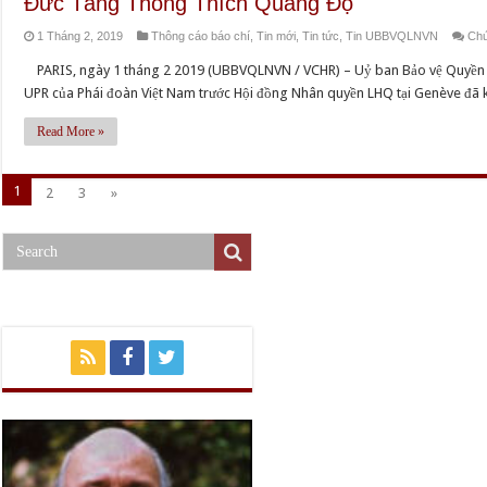
Đức Tăng Thống Thích Quảng Độ
1 Tháng 2, 2019
Thông cáo báo chí
,
Tin mới
,
Tin tức
,
Tin UBBVQLNVN
Chứ
PARIS, ngày 1 tháng 2 2019 (UBBVQLNVN / VCHR) – Uỷ ban Bảo vệ Quyền L
UPR của Phái đoàn Việt Nam trước Hội đồng Nhân quyền LHQ tại Genève đã 
Read More »
1
2
3
»