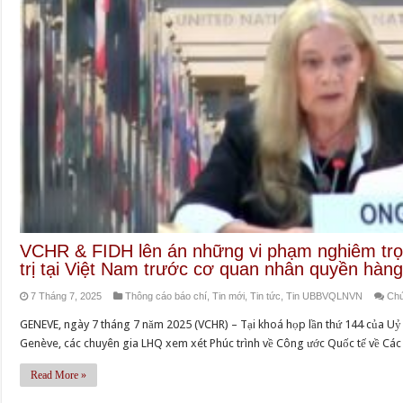
VCHR & FIDH lên án những vi phạm nghiêm trọ
trị tại Việt Nam trước cơ quan nhân quyền hàn
7 Tháng 7, 2025
Thông cáo báo chí
,
Tin mới
,
Tin tức
,
Tin UBBVQLNVN
Chứ
GENEVE, ngày 7 tháng 7 năm 2025 (VCHR) – Tại khoá họp lần thứ 144 của Uỷ
Genève, các chuyên gia LHQ xem xét Phúc trình về Công ước Quốc tế về Các 
Read More »