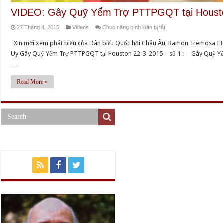
VIDEO: Gây Quỹ Yểm Trợ PTTPGQT tại Houst
ở
27 Tháng 4, 2015
Videos
Chức năng bình luận bị tắt
VIDEO:
Xin mời xem phát biểu của Dân biểu Quốc hội Châu Âu, Ramon Tremosa I Ba
Gây
Uy Gây Quỹ Yểm Trợ PTTPGQT tại Houston 22-3-2015 – số 1 : Gây Quỹ Yểm
Quỹ
…
Yểm
Trợ
Read More »
PTTPGQT
tại
Houston
22-
3-
2015