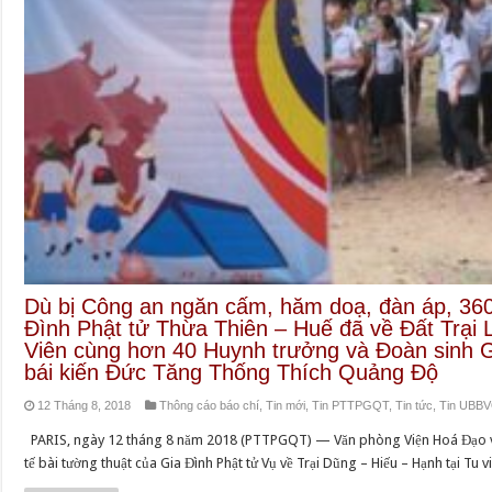
Dù bị Công an ngăn cấm, hăm doạ, đàn áp, 360
Đình Phật tử Thừa Thiên – Huế đã về Đất Trại
Viên cùng hơn 40 Huynh trưởng và Đoàn sinh 
bái kiến Đức Tăng Thống Thích Quảng Độ
12 Tháng 8, 2018
Thông cáo báo chí
,
Tin mới
,
Tin PTTPGQT
,
Tin tức
,
Tin UBB
PARIS, ngày 12 tháng 8 năm 2018 (PTTPGQT) — Văn phòng Viện Hoá Đạo v
tế bài tường thuật của Gia Đình Phật tử Vụ về Trại Dũng – Hiếu – Hạnh tại T