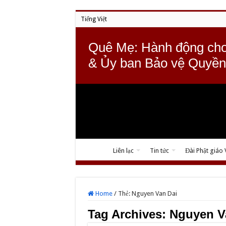
Tiếng Việt
Quê Mẹ: Hành động cho
& Ủy ban Bảo vệ Quyền
Liên lạc
Tin tức
Đài Phật giáo
Home
/
Thẻ:
Nguyen Van Dai
Tag Archives:
Nguyen V