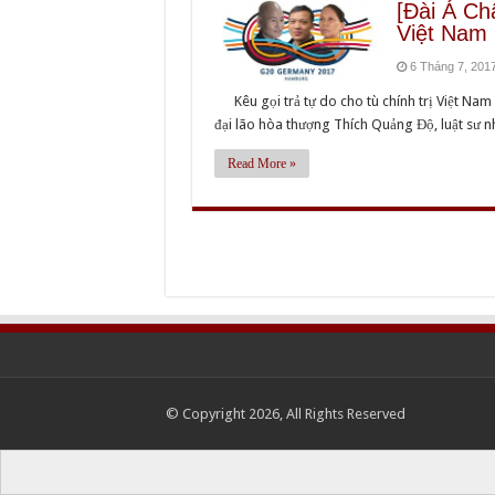
[Đài Á Châ
Việt Nam
6 Tháng 7, 201
Kêu gọi trả tự do cho tù chính trị Việt Nam 
đại lão hòa thượng Thích Quảng Độ, luật sư 
Read More »
© Copyright 2026, All Rights Reserved