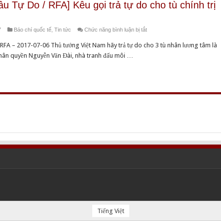
u Tự Do / RFA] Kêu gọi trả tự do cho tù chính trị
trả
tự
ở
7
Báo chí quốc tế
,
Tin tức
Chức năng bình luận bị tắt
do
[Đài
cho
RFA – 2017-07-06 Thủ tướng Việt Nam hãy trả tự do cho 3 tù nhân lương tâm là
Á
Đức
nhân quyền Nguyễn Văn Đài, nhà tranh đấu môi …
Châu
Tăng
Tự
Thống
Do
Thích
/
Quảng
RFA]
Độ,
Kêu
Ls
gọi
Nguyễn
trả
Văn
tự
Đài,
do
và
cho
bà
tù
Đỗ
chính
Thị
trị
Hồng
Việt
Tiếng Việt
Nam