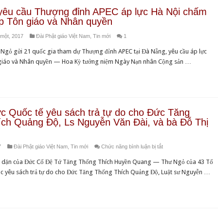
yêu cầu Thượng đỉnh APEC áp lực Hà Nội chấm
p Tôn giáo và Nhân quyền
một, 2017
Đài Phật giáo Việt Nam
,
Tin mới
1
Ngỏ gửi 21 quốc gia tham dự Thượng đỉnh APEC tại Đà Nẵng, yêu cầu áp lực
 giáo và Nhân quyền — Hoa Kỳ tưởng niệm Ngày Nạn nhân Cộng sản …
c Quốc tế yêu sách trả tự do cho Đức Tăng
ch Quảng Độ, Ls Nguyễn Văn Đài, và bà Đỗ Thị
ở
7
Đài Phật giáo Việt Nam
,
Tin mới
Chức năng bình luận bị tắt
43
căn dặn của Đức Cố Đệ Tứ Tăng Thống Thích Huyền Quang — Thư Ngỏ của 43 Tổ
Tổ
c yêu sách trả tự do cho Đức Tăng Thống Thích Quảng Độ, Luật sư Nguyễn …
chức
Quốc
tế
yêu
sách