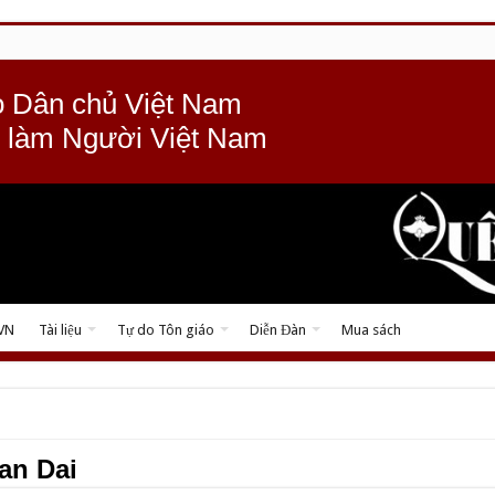
 Dân chủ Việt Nam
 làm Người Việt Nam
 VN
Tài liệu
Tự do Tôn giáo
Diễn Đàn
Mua sách
an Dai