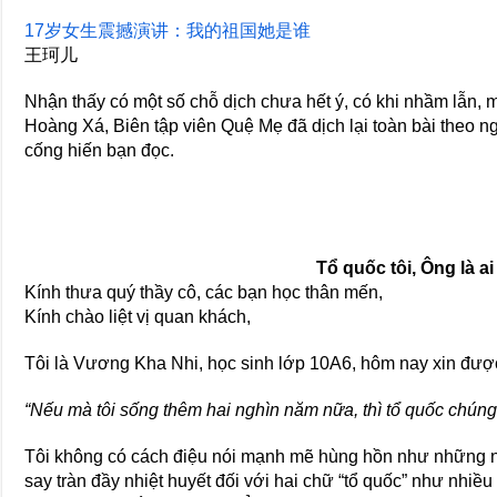
17岁女生震撼演讲：我的祖国她是谁
王珂儿
Nhận thấy có một số chỗ dịch chưa hết ý, có khi nhầm lẫn, 
Hoàng Xá, Biên tập viên Quệ Mẹ đã dịch lại toàn bài theo 
cống hiến bạn đọc.
Tổ quốc tôi, Ông là ai
Kính thưa quý thầy cô, các bạn học thân mến,
Kính chào liệt vị quan khách,
Tôi là Vương Kha Nhi, học sinh lớp 10A6, hôm nay xin được t
“Nếu mà tôi sống thêm hai nghìn năm nữa, thì tổ quốc chúng 
Tôi không có cách điệu nói mạnh mẽ hùng hồn như những n
say tràn đầy nhiệt huyết đối với hai chữ “tổ quốc” như nhiều