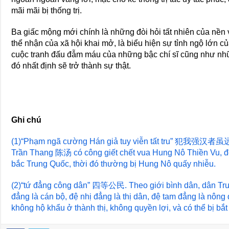
mãi mãi bị thống trị.
Ba giấc mộng mới chính là những đòi hỏi tất nhiên của nền v
thể nhận của xã hội khai mở, là biểu hiện sự tỉnh ngộ lớn c
cuộc tranh đấu đẫm máu của những bậc chí sĩ cũng như nh
đó nhất định sẽ trở thành sự thật.
Ghi chú
(1)“Phạm ngã cường Hán giả tuy viễn tất tru” 犯我强汉者虽
Trần Thang 陈汤 có công giết chết vua Hung Nô Thiền Vu, đe
bắc Trung Quốc, thời đó thường bị Hung Nô quấy nhiễu.
(2)“tứ đẳng công dân” 四等公民. Theo giới bình dân, dân Tru
đẳng là cán bộ, đệ nhị đẳng là thị dân, đệ tam đẳng là nông
không hộ khẩu ở thành thị, không quyền lợi, và có thể bị bắt