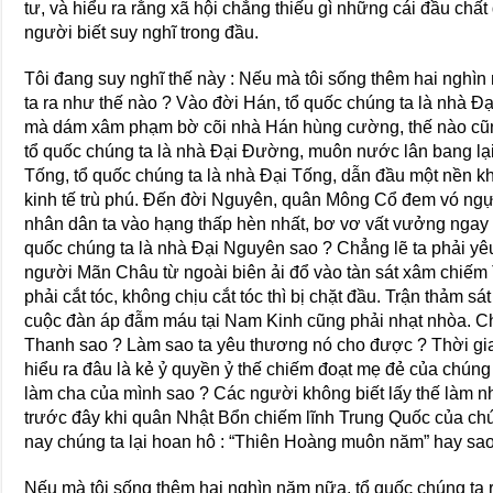
tư, và hiểu ra rằng xã hội chẳng thiếu gì những cái đầu chấ
người biết suy nghĩ trong đầu.
Tôi đang suy nghĩ thế này : Nếu mà tôi sống thêm hai nghì
ta ra như thế nào ? Vào đời Hán, tổ quốc chúng ta là nhà Đạ
mà dám xâm phạm bờ cõi nhà Hán hùng cường, thế nào cũn
tổ quốc chúng ta là nhà Đại Đường, muôn nước lân bang l
Tống, tổ quốc chúng ta là nhà Đại Tống, dẫn đầu một nền kho
kinh tế trù phú. Đến đời Nguyên, quân Mông Cổ đem vó ngự
nhân dân ta vào hạng thấp hèn nhất, bơ vơ vất vưởng ngay
quốc chúng ta là nhà Đại Nguyên sao ? Chẳng lẽ ta phải y
người Mãn Châu từ ngoài biên ải đổ vào tàn sát xâm chiếm 
phải cắt tóc, không chịu cắt tóc thì bị chặt đầu. Trận thảm 
cuộc đàn áp đẫm máu tại Nam Kinh cũng phải nhạt nhòa. Ch
Thanh sao ? Làm sao ta yêu thương nó cho được ? Thời gia
hiểu ra đâu là kẻ ỷ quyền ỷ thế chiếm đoạt mẹ đẻ của chúng
làm cha của mình sao ? Các người không biết lấy thế làm nh
trước đây khi quân Nhật Bổn chiếm lĩnh Trung Quốc của chú
nay chúng ta lại hoan hô : “Thiên Hoàng muôn năm” hay sa
Nếu mà tôi sống thêm hai nghìn năm nữa, tổ quốc chúng ta r