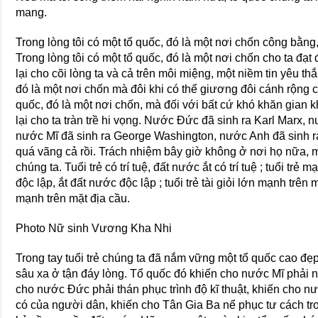
mang.
Trong lòng tôi có một tổ quốc, đó là một nơi chốn công bằng,
Trong lòng tôi có một tổ quốc, đó là một nơi chốn cho ta đạ
lại cho cõi lòng ta và cả trên môi miệng, một niềm tin yêu thắ
đó là một nơi chốn mà đôi khi có thể giương đôi cánh rộng c
quốc, đó là một nơi chốn, mà đối với bất cứ khó khăn gian 
lại cho ta tràn trề hi vọng. Nước Đức đã sinh ra Karl Marx, 
nước Mĩ đã sinh ra George Washington, nước Anh đã sinh r
quá vãng cả rồi. Trách nhiệm bây giờ không ở nơi họ nữa, m
chúng ta. Tuổi trẻ có trí tuệ, đất nước ắt có trí tuệ ; tuổi trẻ
độc lập, ắt đất nước độc lập ; tuổi trẻ tài giỏi lớn mạnh trên 
mạnh trên mặt địa cầu.
Photo Nữ sinh Vương Kha Nhi
Trong tay tuổi trẻ chúng ta đã nắm vững một tổ quốc cao 
sâu xa ở tận đáy lòng. Tổ quốc đó khiến cho nước Mĩ phải 
cho nước Đức phải thán phục trình độ kĩ thuật, khiến cho 
có của người dân, khiến cho Tân Gia Ba nể phục tư cách t