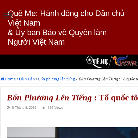
Quê Mẹ: Hành động cho Dân chủ
Việt Nam
& Ủy ban Bảo vệ Quyền làm
Người Việt Nam
Home
/
Diễn Đàn
/
Bốn phương lên tiếng
/
Bốn Phương Lên Tiếng
: Tổ quốc tô
Bốn Phương Lên Tiếng
: Tổ quốc tô
8 Tháng 6, 2016
836 Views