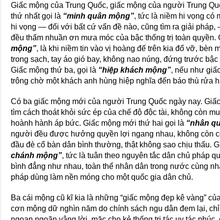
Giấc mộng của Trung Quốc, giấc mộng của người Trung Qu
thứ nhất gọi là
“minh quân mộng”
, tức là niềm hi vọng có 
hi vọng — đối với bất cứ vấn đề nào, cũng tìm ra giải pháp,
đều thấm nhuần ơn mưa móc của bậc thống trị toàn quyền. G
mộng”
, là khi niềm tin vào vị hoàng đế trên kia đổ vỡ, bè
trong sạch, tay áo gió bay, không nao núng, đứng trước bậc 
Giấc mộng thứ ba, gọi là
“hiệp khách mộng”
, nếu như giấ
trông chờ một khách anh hùng hiệp nghĩa đến báo thù rửa h
Có ba giấc mộng mới của người Trung Quốc ngày nay. Giấc
tìm cách thoát khỏi sức ép của chế độ độc tài, không còn m
hoành hành áp bức. Giấc mộng mới thứ hai gọi là
“nhân q
người đều được hưởng quyền lợi ngang nhau, không còn có 
đầu đè cổ bàn dân bình thường, thật không sao chịu thấu. 
chánh mộng”
, tức là tuân theo nguyên tắc dân chủ pháp q
bình đẳng như nhau, toàn thể nhân dân trong nước cùng nh
pháp dùng làm nền móng cho một quốc gia dân chủ.
Ba cái mộng cũ kĩ kia là những “giấc mộng đẹp kê vàng” của
cơn mộng dữ nghìn năm do chính sách ngu dân đem lại, ch
ngoan ngoãn vâng lời, mặc cho kẻ thống trị tác uy tác phúc,