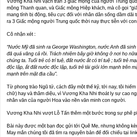
Vương Kha Nhi vạch trần 3 giấc mộng của người Trung quố
mộng Thanh quan, và Giấc mộng Hiệp khách, mà cô gọi “gi
mang tính bị động, tiêu cực đối với nhân dân sống dầm dãi 
ra 3 Giấc mộng người Trung quốc thời nay thực tiễn với con
Cô nhận xét :
“Nước Mỹ đã sinh ra George Washington, nước Anh đã sinh 
đã quá vãng cả rồi. Trách nhiệm bây giờ không ở nơi họ nữa,
chúng ta. Tuổi trẻ có trí tuệ, đất nước ắt có trí tuệ ; tuổi trẻ
độc lập, ắt đất nước độc lập, tuổi trẻ tài giỏi lớn mạnh trên mặ
mạnh trên mặt địa cầu”.
Từ phong trào Ngũ tứ, cách đây một thế kỷ, tới nay, tôi hiế
chữ) hay và thâm diệu, vì Vương Kha Nhi thoát ly sự cao ng
nhân văn của người Hoa vào nền văn minh con người.
Vương Kha Nhi vượt Lỗ Tấn thêm một bước trong sự phê ph
Bài này được một bạn đọc gửi tới Quê Mẹ, nhưng không kè
May mắn chúng tôi đã tìm ra nguyên bản để đối chiếu tại link