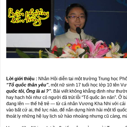
Lời giới thiệu :
Nhân Hội diễn tại một trường Trung học Ph
“Tổ quốc thân yêu”
, một nữ sinh 17 tuổi học lớp 10 tên 
quốc tôi, Ông là ai ?”
. Bài viết không khẳng định như thường
hay hạch hỏi như có người đã trút lỗi “Tổ quốc ăn năn”. Ở bà
đang lên — thế hệ trẻ — từ cá nhân Vương Kha Nhi với cái
vào bất cứ ai, thế lực nào, để nắn dựng hình hài một tổ quố
thoát ly những hệ lụỵ lịch sử hào nhoáng nhưng cũ càng, mất