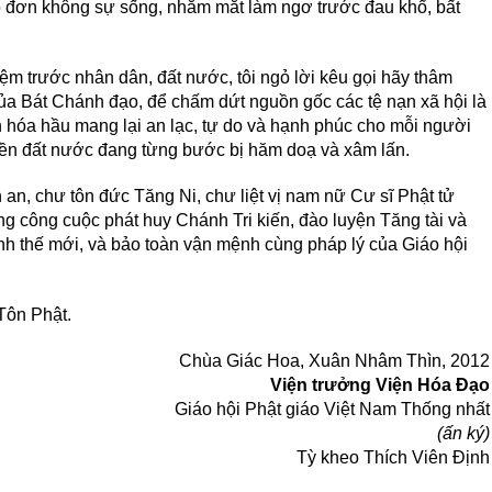
ô đơn không sự sống, nhắm mắt làm ngơ trước đau khổ, bất
ệm trước nhân dân, đất nước, tôi ngỏ lời kêu gọi hãy thâm
ủa Bát Chánh đạo, để chấm dứt nguồn gốc các tệ nạn xã hội là
 hóa hầu mang lại an lạc, tự do và hạnh phúc cho mỗi người
yền đất nước đang từng bước bị hăm doạ và xâm lấn.
n, chư tôn đức Tăng Ni, chư liệt vị nam nữ Cư sĩ Phật tử
g công cuộc phát huy Chánh Tri kiến, đào luyện Tăng tài và
ình thế mới, và bảo toàn vận mệnh cùng pháp lý của Giáo hội
Tôn Phật.
Chùa Giác Hoa, Xuân Nhâm Thìn, 2012
Viện trưởng Viện Hóa Đạo
Giáo hội Phật giáo Việt Nam Thống nhất
(ấn ký)
Tỳ kheo Thích Viên Định