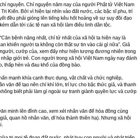
chí nguyện. Chí nguyện năm nay của người Phật tử Việt Nam
Tri Kiến. Bởi vì hiện tại nhìn vào đất nước, các bậc sĩ phu, trí
ết đều phải gióng lên tiếng kêu hốt hoảng về sự suy đồi đạo
kém dẫn tới các tệ nạn xã hội làm điêu linh dân tộc.
“Căn bệnh nặng nhất, chí tử nhất của xã hội ta hiện nay là
 lan khiến người ta không còn thật sự tin vào cái gì nữa”. Giả
iết người, cướp của, xem đấy như hiện tượng đương nhiên trong
 nhập giới trẻ. Con người trong xã hội Việt Nam ngày nay đánh
o, thấp hèn và đau khổ của đồng bào.
nhấn mạnh khía cạnh thực dụng, vật chất và chức nghiệp,
n văn để tạo nên chí khí lớn, trí lực cho bậc thức giả, và thanh
hông biết phải làm gì ngoài sự tranh giành quyền lực và cướp
văn minh lên đỉnh cao, xem xét nhân văn để hòa đồng cùng
 giả, quan hồ nhân văn, dĩ hóa thành thiên hạ). Nhưng xã hội
i.
ữa trị mọi tệ đoan đất nước, phát huy con người và phát triển