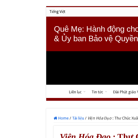
Tiếng Việt
Quê Mẹ: Hành động cho
& Ủy ban Bảo vệ Quyền
Liên lạc
Tin tức
Đài Phật giáo
Home
/
Tài liệu
/
Viện Hóa Đạo
: Thư Chúc Xuâ
Viện Hóa Đạo
: Thư 