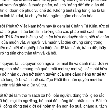
i xem tôn giáo là thuốc phiện, nếu có “nâng đỡ” tôn giáo thì
tín dị đoan để phục vụ chế độ. Không biết rằng tôn giáo là tài
âm linh lâu dài, là chuyển hóa ngấm ngầm cho văn hóa.
ời Phật tử Việt Nam hôm nay là đem lại Chánh Tri Kiến, tức trí
quả thế gian, thấu biết tính tướng của các pháp một cách như
ánh Tri Kiến mà biết sự vật hiện hữu do duyên sinh, biết rõ chân
i, của muôn vật, vì người và muôn vật đều chung cùng trong
iến mà biết rõ nghiệp báo thiện ác để làm lành, tránh dữ, thấy
ướng tiến cho thân tâm và xã hội.
 quyền, là lúc quyền con người bị miệt thị và đánh mất. Bởi vì
ng cho nhân chủng mà quên mất mọi sự mọi vật, các loài hữu
Do đó nhân quyền trở thành quyền của phe đảng riêng tư để tự
 có lòng từ bi và trí tuệ của đạo Phật thì nhân quyền mới trở
rên trái đất và giữa vũ trụ.
t tử để làm thơm sạch xã hội loài người, đồng thời gieo rắc
ã hội, mọi tín ngưỡng, bè phái để thăng tiến nhân sinh. Bất cứ
i cộng đồng thế giới để hoàn thiện nghiệp quả, chẳng ai tách