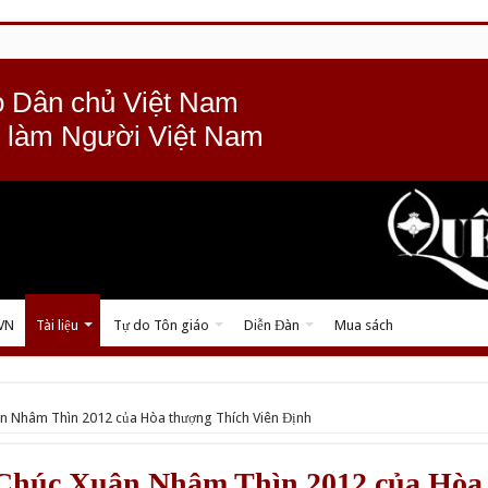
 Dân chủ Việt Nam
 làm Người Việt Nam
 VN
Tài liệu
Tự do Tôn giáo
Diễn Đàn
Mua sách
n Nhâm Thìn 2012 của Hòa thượng Thích Viên Định
Chúc Xuân Nhâm Thìn 2012 của Hòa