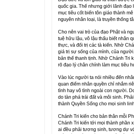
quốc gia. Thế nhưng giới lãnh đạo lạ
mục tiêu cốt biến tôn giáo thành mê 
nguyên nhân loại, là truyền thống t
Cho nên vai trò của đạo Phật và ngư
tuệ hữu lậu, vô lậu thấu biết nhân 
thực, và đối trị các tà kiến. Nhờ Ch
giá trị sự sống của mình, của ngườ
bản thể thanh tịnh. Nhờ Chánh Tri k
rõ đạo lý chân chính làm mục tiêu h
Vào lúc người ta nói nhiều đến nhân
quan điểm nhân quyền chỉ nhắm riê
tình hay vô tình ngoài con người. 
do tàn phá trái đất và môi sinh. Phải
thành Quyền Sống cho mọi sinh linh t
Chánh Tri kiến cho bản thân mỗi Phậ
Chánh Tri kiến tới mọi thành phần x
ai đều phải tương sinh, tương dự vớ