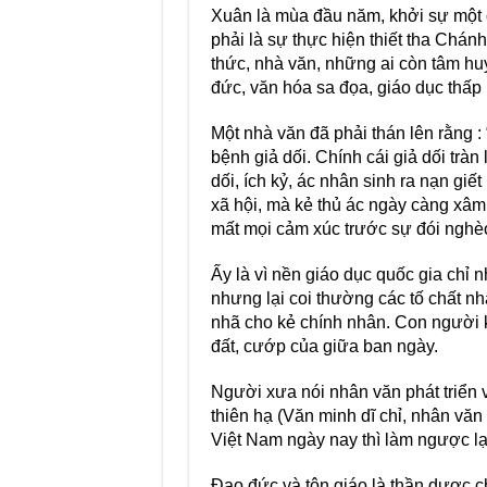
Xuân là mùa đầu năm, khởi sự một 
phải là sự thực hiện thiết tha Chánh 
thức, nhà văn, những ai còn tâm huy
đức, văn hóa sa đọa, giáo dục thấp 
Một nhà văn đã phải thán lên rằng : 
bệnh giả dối. Chính cái giả dối tràn
dối, ích kỷ, ác nhân sinh ra nạn g
xã hội, mà kẻ thủ ác ngày càng xâm
mất mọi cảm xúc trước sự đói nghè
Ấy là vì nền giáo dục quốc gia chỉ 
nhưng lại coi thường các tố chất nhâ
nhã cho kẻ chính nhân. Con người k
đất, cướp của giữa ban ngày.
Người xưa nói nhân văn phát triển 
thiên hạ (Văn minh dĩ chỉ, nhân văn
Việt Nam ngày nay thì làm ngược lạ
Đạo đức và tôn giáo là thần dược ch