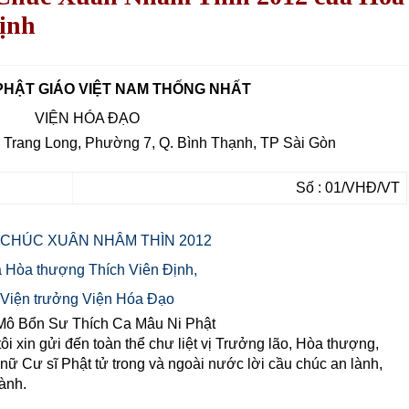
ịnh
 PHẬT GIÁO VIỆT NAM THỐNG NHẤT
VIỆN HÓA ĐẠO
 Trang Long, Phường 7, Q. Bình Thạnh, TP Sài Gòn
Số : 01/VHĐ/VT
CHÚC XUÂN NHÂM THÌN 2012
 Hòa thượng Thích Viên Định,
Viện trưởng Viện Hóa Đạo
ô Bổn Sư Thích Ca Mâu Ni Phật
i xin gửi đến toàn thể chư liệt vị Trưởng lão, Hòa thượng,
ữ Cư sĩ Phật tử trong và ngoài nước lời cầu chúc an lành,
ành.