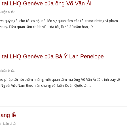
Thống
u tại LHQ Genève của ông Võ Văn Ái
Obama
ở
luận bị tắt
yêu
UBBVQLNVN
cầu
 quý ngài cho tôi cơ hội nói lên sự quan tâm của tôi trước những vi phạm
:
can
nay. Điều quan tâm chính yếu của tôi, là đã 30 năm hơn, từ …
Lời
thiệp
phát
trả
biểu
tự
tại
do
LHQ
cho
ểu tại LHQ Genève của Bà Ỷ Lan Penelope
Genève
Đức
của
Tăng
ở
luận bị tắt
ông
Thống
UBBVQLNVN
Võ
Thích
ho phép tôi nói thêm những mối quan tâm mà ông Võ Văn Ái đã trình bày về
:
Văn
Quảng
 Người Việt Nam thực hiện chung với Liên Đoàn Quốc tế …
Lời
Ái
Độ
phát
biểu
tại
LHQ
ang lễ
Genève
ở
 luận bị tắt
của