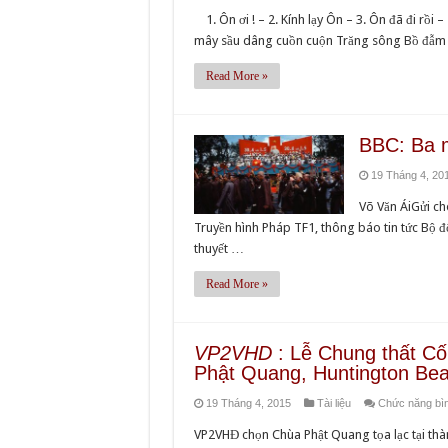
1. Ôn ơi ! – 2. Kính lạy Ôn – 3. Ôn đã đi rồi 
mây sầu dâng cuồn cuộn Trăng sông Bồ đẫm 
Read More »
BBC: Ba m
19 Tháng 4, 20
Võ Văn ÁiGửi ch
Truyền hình Pháp TF1, thông báo tin tức Bộ đội
thuyết …
Read More »
VP2VHD
: Lễ Chung thất Cố
Phật Quang, Huntington Bea
19 Tháng 4, 2015
Tài liệu
Chức năng bình
VP2VHĐ chọn Chùa Phật Quang tọa lạc tại th