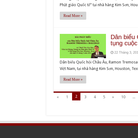
Phật giáo Quốc tế” tại nhà hàng Kim Sơn, H
Read More »
Dân biểu 
tụng cuộ
22 Tháng 3, 20
Dân biểu Quốc hội Châu Âu, Ramon Tremosa i
Việt Nam, tại nhà hàng Kim Sơn, Houston, Te
Read More »
2
«
1
3
4
5
»
10
...