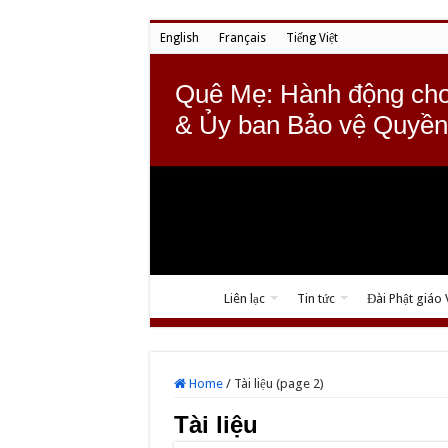
English
Français
Tiếng Việt
Quê Mẹ: Hành động cho
& Ủy ban Bảo vệ Quyền
Liên lạc
Tin tức
Đài Phật giáo
Home
/
Tài liệu (page 2)
Tài liệu