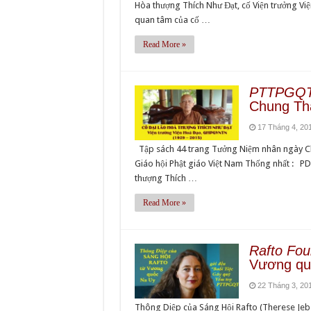
Hòa thượng Thích Như Đạt, cố Viện trưởng V
quan tâm của cố …
Read More »
PTTPGQ
Chung Thấ
17 Tháng 4, 20
Tập sách 44 trang Tưởng Niệm nhân ngày Chu
Giáo hội Phật giáo Việt Nam Thống nhất : P
thượng Thích …
Read More »
Rafto Fou
Vương qu
22 Tháng 3, 20
Thông Diệp của Sáng Hội Rafto (Therese Jeb