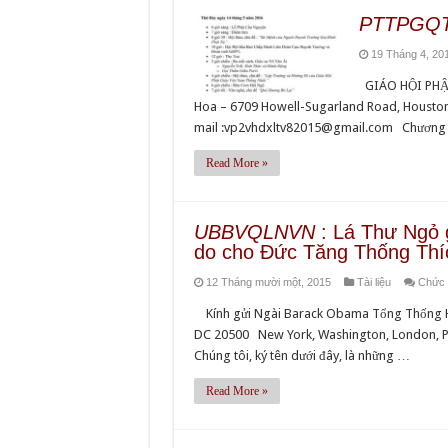
PTTPGQ
19 Tháng 4, 20
GIÁO HỘI PHẬ
Hoa – 6709 Howell-Sugarland Road, Houston
mail :vp2vhdxltv82015@gmail.com Chương trì
Read More »
UBBVQLNVN
: Lá Thư Ngỏ 
do cho Đức Tăng Thống Th
12 Tháng mười một, 2015
Tài liệu
Chức n
Kính gửi Ngài Barack Obama Tổng Thống Hi
DC 20500 New York, Washington, London, Pa
Chúng tôi, ký tên dưới đây, là những …
Read More »