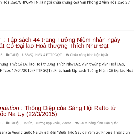
iện Hóa Đạo/GHPGVNTN, là ngôi chùa chung của Văn Phòng 2 Viện Hóa Đạo Sự
Lễ
Chung
thất
Cố
Hoà
thượng
T
: Tập sách 44 trang Tưởng Niệm nhân ngày
Viện
t Cố Đại lão Hoà thượng Thích Như Đạt
trưởng
ở
15
Tài liệu
,
UBBVQLNVN & PTTPGQT
Chức năng bình luận bị tắt
Viện
PTTPGQT
Hoá
ng Thất Cố Đại lão Hoà thượng Thích Như Đạt, Viện trưởng Viện Hoá Đạo,
:
Đạo
DF Tcbc 17/04/2015 (PTTPGQT) : Phát hành tập sách Tưởng Niệm Cố Đại lão Hoà
Tập
tại
sách
chùa
44
Phật
trang
Quang,
Tưởng
Huntington
Niệm
Beach,
ndation
: Thông Diệp của Sáng Hội Rafto từ
nhân
Nam
ốc Na Uy (22/3/2015)
ngày
California,
ở
15
Tài liệu
,
Tin tức
,
Trường hợp khác
,
Videos
Chức năng bình luận bị tắt
Chung
Hoa
Rafto
Thất
Kỳ,
sen) từ Vương quốc Na Uy gửi đến “Buổi Tiệc Gây qỹ Yểm trợ Phòng Thông tin