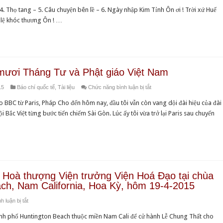
GDPT
Bà
– 4. Thọ tang – 5. Câu chuyện bên lề – 6. Ngày nhập Kim Tỉnh Ôn ơi ! Trời xứ Huế
:
Ỷ
lệ khóc thương Ôn ! …
Bút
Lan
ký
Penelope
Những
Faulkner
ngày
tang
ươi Tháng Tư và Phật giáo Việt Nam
lễ
ở
15
Báo chí quốc tế
,
Tài liệu
Chức năng bình luận bị tắt
BBC:
o BBC từ Paris, Pháp Cho đến hôm nay, đầu tôi vẫn còn vang dội đài hiệu của đài
Ba
 Bắc Việt từng bước tiến chiếm Sài Gòn. Lúc ấy tôi vừa trở lại Paris sau chuyến
mươi
Tháng
Tư
và
Phật
giáo
 Hoà thượng Viện trưởng Viện Hoá Đạo tại chùa
Việt
ch, Nam California, Hoa Kỳ, hôm 19-4-2015
Nam
ở
 luận bị tắt
VP2VHD
ành phố Huntington Beach thuộc miền Nam Cali để cử hành Lễ Chung Thất cho
: