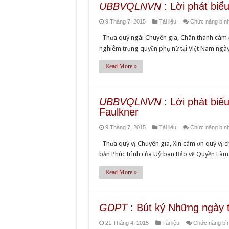
UBBVQLNVN
: Lời phát biể
9 Tháng 7, 2015
Tài liệu
Chức năng bình 
Thưa quý ngài Chuyên gia, Chân thành cám ơn
nghiêm trọng quyền phụ nữ tại Việt Nam ngày 
Read More »
UBBVQLNVN
: Lời phát bi
Faulkner
9 Tháng 7, 2015
Tài liệu
Chức năng bình 
Thưa quý vị Chuyên gia, Xin cám ơn quý vị c
bản Phúc trình của Uỷ ban Bảo vệ Quyền Làm
Read More »
GDPT
: Bút ký Những ngày t
21 Tháng 4, 2015
Tài liệu
Chức năng bình