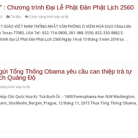
T
: Chương trình Đại Lễ Phật Đản Phật Lịch 2560
ở
16
Tài liệu
Chức năng bình luận bị tắt
PTTPGQT
T GIÁO VIỆT NAM THỐNG NHẤT VĂN PHÒNG II VIỆN HOÁ ĐẠO Chùa Liên
:
 Texas 77083, USA Tel : 832-714-0800, 281-988-5550, 832-330-8882 E-
Chương
nh Đại Lễ Phật Đản Phật Lịch 2560 Ngày 14 và 15 tháng 5 năm 2016 tại …
trình
Đại
Lễ
Phật
Đản
gửi Tổng Thống Obama yêu cầu can thiệp trả tự
Phật
ích Quảng Độ
Lịch
ở
ăng bình luận bị tắt
2560
UBBVQLNVN
ệp Chủ Quốc Hoa Kỳ Toà Bạch Ốc – 1600 Pennsylvania Ave. N.W Washington,
:
ris, Stockholm, Bergen, Prague, 12 tháng 11, 2015 Thưa Tổng Thống Obama,
Lá
Thư
Ngỏ
gửi
Tổng