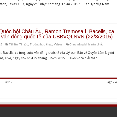
Foundation
Cố
hôm
ouston, Texas, USA, ngày chủ nhật 22 tháng 3 năm 2015 : Các Bạn Việt Nam …
:
Đại
19-
Thông
lão
4-
Diệp
Hoà
2015
của
thượng
Sáng
Thích
Quốc hội Châu Âu, Ramon Tremosa i. Bacells, ca
Hội
Như
c vận động quốc tế của UBBVQLNVN (22/3/2015)
Rafto
Đạt
ở
15
Tài liệu
,
Tin tức
,
Trường hợp khác
,
Videos
Chức năng bình luận bị tắt
từ
Dân
Vương
. Bacells, ca tụng cuộc vận động quốc tế của Uỷ ban Bảo vệ Quyền Làm Người
biểu
quốc
xas, USA, ngày chủ nhật 22 tháng 3 năm 2015 : Bạn Võ Văn Ái thân …
Quốc
Na
hội
Uy
Châu
(22/3/2015)
Âu,
Last »
Page 2 o
Ramon
Tremosa
i.
Bacells,
ca
tụng
cuộc