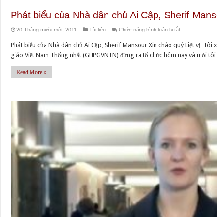
Ông
Phát biểu của Nhà dân chủ Ai Cập, Sherif Mans
Arne
ở
20 Tháng mười một, 2011
Tài liệu
Chức năng bình luận bị tắt
Liljedahl
Phát
Lynngård
Phát biểu của Nhà dân chủ Ai Cập, Sherif Mansour Xin chào quý Liệt vị, Tôi 
biểu
giáo Việt Nam Thống nhất (GHPGVNTN) đứng ra tổ chức hôm nay và mời tôi đ
của
Nhà
Read More »
dân
chủ
Ai
Cập,
Sherif
Mansour