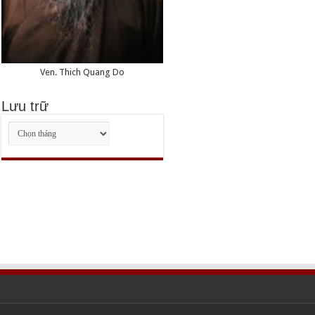
biển
Ven. Thich Quang Do
Lưu trữ
Lưu
trữ