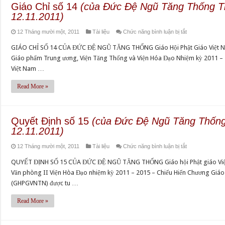
Tăng
Giáo Chỉ số 14
(của Đức Đệ Ngũ Tăng Thống T
Thống
12.11.2011)
Thích
ở
12 Tháng mười một, 2011
Tài liệu
Chức năng bình luận bị tắt
Quảng
Giáo
Độ,
GIÁO CHỈ SỐ 14 CỦA ĐỨC ĐỆ NGŨ TĂNG THỐNG Giáo Hội Phật Giáo Việt N
Chỉ
ngày
Giáo phẩm Trung ương, Viện Tăng Thống và Viện Hóa Đạo Nhiệm kỳ 2011 – 
số
19.11.2011)
Việt Nam …
14
(của
Read More »
Đức
Đệ
Ngũ
Quyết Định số 15
(của Đức Đệ Ngũ Tăng Thống
Tăng
12.11.2011)
Thống
ở
12 Tháng mười một, 2011
Tài liệu
Chức năng bình luận bị tắt
Thích
Quyết
Quảng
QUYẾT ĐỊNH SỐ 15 CỦA ĐỨC ĐỆ NGŨ TĂNG THỐNG Giáo hội Phật giáo Việt
Định
Độ,
Văn phòng II Viện Hòa Đạo nhiệm kỳ 2011 – 2015 – Chiếu Hiến Chương Giáo
số
ngày
(GHPGVNTN) được tu …
15
12.11.2011)
(của
Read More »
Đức
Đệ