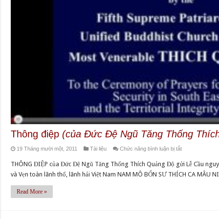
Thông điệp
(của Đức Đệ Ngũ Tăng Thống Thích
ở
19 Tháng mười một, 2011
Tài liệu
Chức năng bình luận bị tắt
Thông
THÔNG ĐIỆP của Đức Đệ Ngũ Tăng Thống Thích Quảng Độ gửi Lễ Cầu nguyện
điệp
và Vẹn toàn lãnh thổ, lãnh hải Việt Nam NAM MÔ BỔN SƯ THÍCH CA MÂU NI
(của
Đức
Read More »
Đệ
Ngũ