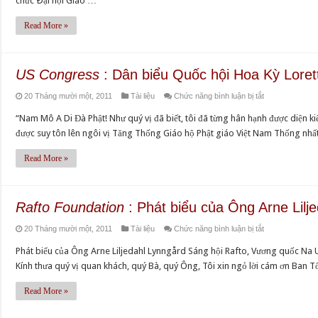
chức Ðại hội Giáo …
điểm
(của
Read More »
Đại
hội
IX,
US Congress
: Dân biểu Quốc hội Hoa Kỳ Lore
ngày
ở
20 Tháng mười một, 2011
Tài liệu
Chức năng bình luận bị tắt
20.11.2011)
US
“Nam Mô A Di Đà Phật! Như quý vị đã biết, tôi đã từng hân hạnh được diện
Congress
được suy tôn lên ngôi vị Tăng Thống Giáo hộ Phật giáo Việt Nam Thống nhất
:
Dân
Read More »
biểu
Quốc
hội
Rafto Foundation
: Phát biểu của Ông Arne Lilj
Hoa
ở
20 Tháng mười một, 2011
Tài liệu
Chức năng bình luận bị tắt
Kỳ
Rafto
Loretta
Phát biểu của Ông Arne Liljedahl Lynngård Sáng hội Rafto, Vương quốc N
Foundation
Sanchez
Kính thưa quý vị quan khách, quý Bà, quý Ông, Tôi xin ngỏ lời cám ơn Ban T
:
Phát
Read More »
biểu
của