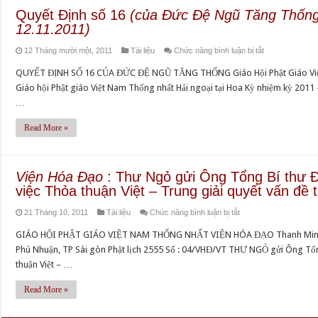
Ngũ
Quyết Định số 16
(của Đức Đệ Ngũ Tăng Thống
Tăng
12.11.2011)
Thống
ở
12 Tháng mười một, 2011
Tài liệu
Chức năng bình luận bị tắt
Thích
Quyết
Quảng
QUYẾT ĐỊNH SỐ 16 CỦA ĐỨC ĐỆ NGŨ TĂNG THỐNG Giáo Hội Phật Giáo Việt
Định
Độ,
Giáo hội Phật giáo Việt Nam Thống nhất Hải ngoại tại Hoa Kỳ nhiệm kỳ 2011
số
ngày
…
16
12.11.2011)
(của
Read More »
Đức
Đệ
Ngũ
Viện Hóa Đạo
: Thư Ngỏ gửi Ông Tổng Bí thư 
Tăng
việc Thỏa thuận Việt – Trung giải quyết vấn đề 
Thống
ở
21 Tháng 10, 2011
Tài liệu
Chức năng bình luận bị tắt
Thích
Viện
Quảng
GIÁO HỘI PHẬT GIÁO VIỆT NAM THỐNG NHẤT VIỆN HÓA ĐẠO Thanh Minh Thi
Hóa
Độ,
Phú Nhuận, TP Sài gòn Phật lịch 2555 Số : 04/VHĐ/VT THƯ NGỎ gửi Ông Tổn
Đạo
ngày
thuận Việt – …
:
12.11.2011)
Thư
Read More »
Ngỏ
gửi