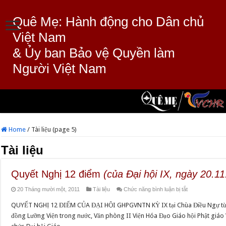
Quê Mẹ: Hành động cho Dân chủ
Việt Nam
& Ủy ban Bảo vệ Quyền làm
Người Việt Nam
Home
/
Tài liệu (page 5)
Tài liệu
Quyết Nghị 12 điểm
(của Đại hội IX, ngày 20.1
ở
20 Tháng mười một, 2011
Tài liệu
Chức năng bình luận bị tắt
Quyết
QUYẾT NGHỊ 12 ĐIỂM CỦA ĐẠI HỘI GHPGVNTN KỲ IX tại Chùa Điều Ngự từ n
Nghị
đồng Lưỡng Viện trong nước, Văn phòng II Viện Hóa Đạo Giáo hội Phật giá
12