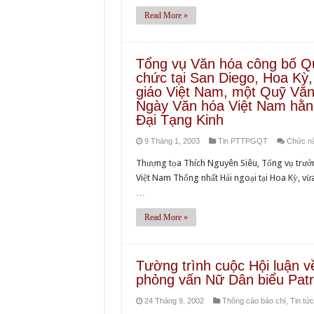
Read More »
Tổng vụ Văn hóa công bố Quy
chức tại San Diego, Hoa Kỳ,
giáo Việt Nam, một Quỹ Văn 
Ngày Văn hóa Việt Nam hằng
Ðại Tạng Kinh
9 Tháng 1, 2003
Tin PTTPGQT
Chức năn
Thượng tọa Thích Nguyên Siêu, Tổng vụ trưởn
Việt Nam Thống nhất Hải ngoại tại Hoa Kỳ, vừ
…
Read More »
Tường trình cuộc Hội luận v
phỏng vấn Nữ Dân biểu Patr
24 Tháng 9, 2002
Thông cáo báo chí
,
Tin tức