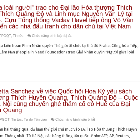
 loài người” trao cho Ðại lão Hòa thượng Thích
hích Quảng Ðộ và Linh mục Nguyễn Văn Lý tại
p. Cựu Tổng thống Vaclav Havel tiếp ông Võ Văn
 đến các nhà đấu tranh cho dân chủ tại Việt Nam
ở
TTPGQT
,
Tin tức
Chức năng bình luận bị tắt
Giải
Liên hoan Phim Nhân quyền Thế giới tổ chức tại thủ đô Praha, Cộng hòa Tiệp,
Nhân
 Lâm Nạn (People in Need Foundation) trao Giải Nhân quyền “Người giữa loài
quyền
“Người
giữa
loài
người”
trao
tta Sanchez về việc Quốc hội Hoa Kỳ yêu sách
cho
hượng Thích Huyền Quang, Thích Quảng Độ – Cuộc
Ðại
à Nội cùng chuyến ghé thăm cố đô Huế của Đại
lão
n Quang
Hòa
ở
TPGQT
,
Tin tức
,
Tự do Tôn giáo
Chức năng bình luận bị tắt
thượng
Phỏng
Thích
Gần hai tháng qua, dư luận thế giới chú mục vào Đại lão Hòa thượng Thích Huyền
vấn
Huyền
am Thống nhất. Từ Hà Nội, các hãng thông tấn quốc tế như AFP, AP, Reuters, …
Nữ