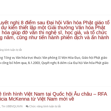
Quang,
Dân
Hòa
biểu
thượng
Loretta
Thích
Sanchez
Quảng
ết nghị 8 điểm sau Ðại hội Văn hóa Phật giáo tổ
về
 dự kiến thiết lập một Giải thưởng Văn hóa Phật
Ðộ
việc
hóa giúp đỡ văn thi nghệ sĩ, học giả, và tổ chức
và
Quốc
 năm, cũng như tiến hành phiên dịch và ấn hành
Linh
hội
mục
Hoa
Nguyễn
ở
g bình luận bị tắt
Kỳ
Văn
Tổng
yêu
g Tổng vụ Văn hóa trực thuộc Văn phòng II Viện Hóa Ðạo, Giáo hội Phật giáo
Lý
vụ
sách
a công bố hôm qua, 8.1.2003, Quyết nghị 8 điểm của Ðại hội Văn hóa Phật giáo
tại
Văn
trả
thủ
hóa
tự
đô
công
do
Praha,
bố
cho
Cộng
Quyết
Nhị
hòa
nghị
ề tình hình Việt Nam tại Quốc hội Âu châu – RFA
vị
Tiệp.
8
icia McKenna từ Việt Nam mới về
Hòa
Cựu
điểm
thượng
Tổng
ở
,
Tin UBBVQLNVN
Chức năng bình luận bị tắt
sau
Thích
thống