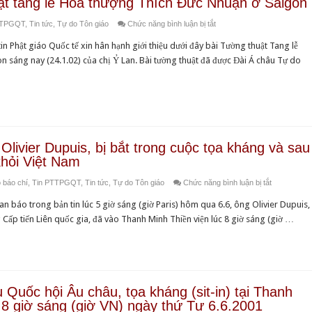
ật tang lễ Hòa thượng Thích Đức Nhuận ở Saigon
vấn
hóa
Văn
cáo
Dân
Việt
ở
TTPGQT
,
Tin tức
,
Tự do Tôn giáo
Chức năng bình luận bị tắt
Ái
Việt
biểu
Nam
Đài
yêu
Nam
 Phật giáo Quốc tế xin hân hạnh giới thiệu dưới đây bài Tường thuật Tang lễ
Olivier
hằng
Á
cầu
không
 sáng nay (24.1.02) của chị Ỷ Lan. Bài tường thuật đã được Đài Á châu Tự do
Dupuis
năm,
châu
Nhà
tuân
và
cũng
Tự
cầm
thủ
ông
như
do
quyền
thi
Võ
tiến
tường
Hà
hành
Văn
hành
thuật
Nội
Công
Ái
phiên
tang
công
livier Dupuis, bị bắt trong cuộc tọa kháng và sau
ước
dịch
lễ
bố
khỏi Việt Nam
quốc
và
Hòa
2
tế
ở
 báo chí
,
Tin PTTPGQT
,
Tin tức
,
Tự do Tôn giáo
Chức năng bình luận bị tắt
ấn
thượng
Hiệp
về
Dân
hành
Thích
định
 báo trong bản tin lúc 5 giờ sáng (giờ Paris) hôm qua 6.6, ông Olivier Dupuis,
Các
biểu
Ðại
Đức
phân
Cấp tiến Liên quốc gia, đã vào Thanh Minh Thiền viện lúc 8 giờ sáng (giờ …
quyền
Quốc
Tạng
Nhuận
định
Dân
hội
Kinh
ở
Biên
sự
Âu
Saigon
giới
và
châu,
Việt-
Chính
Olivier
Trung,
 Quốc hội Âu châu, tọa kháng (sit-in) tại Thanh
trị
Dupuis,
c 8 giờ sáng (giờ VN) ngày thứ Tư 6.6.2001
mở
tại