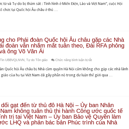
Tường
Ðại
Huyền
 từ và Tự do bị thảm sát : Tình hình ở Miến Điện, Lào và Việt Nam”, cuộc Hội
Vaclav
trình
hội
Quang,
tổ chức tại Quốc hội Âu châu ở thủ …
Havel
cuộc
Văn
Thích
tiếp
Hội
hóa
Quảng
ông
luận
Phật
Độ
Võ
về
giáo
–
Văn
tình
tổ
ông cho Phái đoàn Quốc hội Âu châu gặp các Nhà
Cuộc
Ái
hình
chức
ái đoàn vẫn nhắm mắt tuân theo, Đài RFA phỏng
gặp
và
Việt
tại
 và ông Võ Văn Ái
gỡ
gửi
Nam
San
Đại
lời
ở
Tin UBBVQLNVN
,
Tự do Tôn giáo
Chức năng bình luận bị tắt
tại
Diego,
sứ
chào
Lên
Quốc
Hoa
oàn Quốc hội Âu châu bị Nhà cầm quyền Hà Nội cấm không cho gặp các nhà lãnh
Hoa
đoàn
tiếng
hội
Kỳ,
n giáo của họ tại Việt Nam đã gây phẫn nộ trong dư luận thế giới qua …
Kỳ
kết
tố
Âu
dự
tại
đến
cáo
châu
kiến
Hà
các
Hà
–
thiết
Nội
nhà
Nội
RFA
lập
cùng
đấu
không
phỏng
dối gạt đến từ thủ đô Hà Nội – Ủy ban Nhân
một
chuyến
tranh
cho
vấn
Nam không tuân thủ thi hành Công ước quốc tế
Giải
ghé
cho
Phái
nh trị tại Việt Nam – Ủy ban Bảo vệ Quyền làm
Nữ
thưởng
thăm
dân
đoàn
rước LHQ và phản bác bản Phúc trình của Nhà
Dân
Văn
cố
chủ
Quốc
biểu
hóa