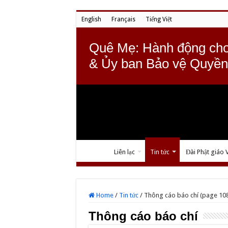
English
Français
Tiếng Việt
Quê Mẹ: Hành động cho
& Ủy ban Bảo vệ Quyền
Liên lạc
Tin tức
Đài Phật giáo 
Home
/
Tin tức
/
Thông cáo báo chí (page 10
Thông cáo báo chí