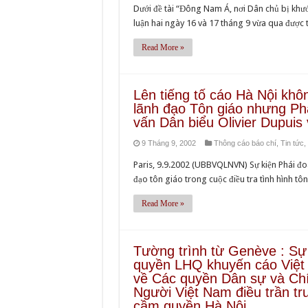
Dưới đề tài “Đông Nam Á, nơi Dân chủ bị khước
luận hai ngày 16 và 17 tháng 9 vừa qua được 
Read More »
Lên tiếng tố cáo Hà Nội kh
lãnh đạo Tôn giáo nhưng Ph
vấn Dân biểu Olivier Dupuis
9 Tháng 9, 2002
Thông cáo báo chí
,
Tin tức
,
Paris, 9.9.2002 (UBBVQLNVN) Sự kiện Phái đ
đạo tôn giáo trong cuộc điều tra tình hình tô
Read More »
Tường trình từ Genève : Sự 
quyền LHQ khuyến cáo Việt 
về Các quyền Dân sự và Chí
Người Việt Nam điều trần t
cầm quyền Hà Nội