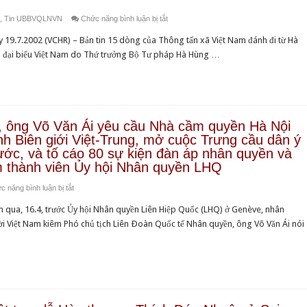
đô
tại
hội
Patricia
Phật
Huế
ở
,
Tin UBBVQLNVN
Chức năng bình luận bị tắt
Việt
Âu
McKenna
giáo
của
Tường
Nam
châu
ày 19.7.2002 (VCHR) – Bản tin 15 dòng của Thông tấn xã Việt Nam đánh đi từ Hà
từ
Việt
Đại
trình
gặp
àn đại biểu Việt Nam do Thứ trưởng Bộ Tư pháp Hà Hùng …
Việt
Nam,
lão
từ
các
Nam
một
Hòa
Genève :
Nhà
mới
Quỹ
thượng
Sự
lãnh
về
Văn
Thích
dối
đạo
hóa
Huyền
gạt
, ông Võ Văn Ái yêu cầu Nhà cầm quyền Hà Nội
Tôn
giúp
Quang
đến
nh Biên giới Việt-Trung, mở cuộc Trưng cầu dân ý
giáo
đỡ
từ
ước, và tố cáo 80 sự kiện đàn áp nhân quyền và
nhưng
văn
thủ
àm thành viên Ủy hội Nhân quyền LHQ
Phái
thi
đô
đoàn
nghệ
ở
c năng bình luận bị tắt
Hà
vẫn
sĩ,
Tại
Nội
ua, 16.4, trước Ủy hội Nhân quyền Liên Hiệp Quốc (LHQ) ở Genève, nhân
nhắm
học
diễn
–
 Việt Nam kiêm Phó chủ tịch Liên Ðoàn Quốc tế Nhân quyền, ông Võ Văn Ái nói
mắt
giả,
đàn
Ủy
tuân
và
LHQ
ban
theo,
tổ
ở
Nhân
Đài
chức
Genève,
quyền
RFA
Ngày
ông
LHQ
phỏng
Văn
Võ
khuyến