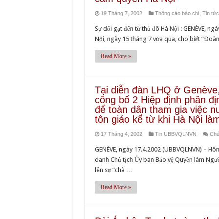
19 Tháng 7, 2002
Thông cáo báo chí
,
Tin tức
Sự dối gạt đến từ thủ đô Hà Nội : GENÈVE, ng
Nội, ngày 15 tháng 7 vừa qua, cho biết “Ðo
Read More »
Tại diễn đàn LHQ ở Genève
công bố 2 Hiệp định phân đị
để toàn dân tham gia việc n
tôn giáo kể từ khi Hà Nội l
17 Tháng 4, 2002
Tin UBBVQLNVN
Chứ
GENÈVE, ngày 17.4.2002 (UBBVQLNVN) – Hôm q
danh Chủ tịch Ủy ban Bảo vệ Quyền làm Người
lên sự “chà …
Read More »