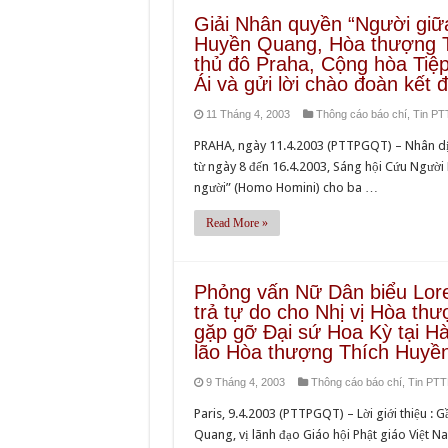
Giải Nhân quyền “Người giữa
Huyền Quang, Hòa thượng T
thủ đô Praha, Cộng hòa Tiệ
Ái và gửi lời chào đoàn kết
11 Tháng 4, 2003
Thông cáo báo chí
,
Tin P
PRAHA, ngày 11.4.2003 (PTTPGQT) – Nhân dịp 
từ ngày 8 đến 16.4.2003, Sáng hội Cứu Người
người” (Homo Homini) cho ba …
Read More »
Phỏng vấn Nữ Dân biểu Lore
trả tự do cho Nhị vị Hòa t
gặp gỡ Đại sứ Hoa Kỳ tại H
lão Hòa thượng Thích Huyề
9 Tháng 4, 2003
Thông cáo báo chí
,
Tin PT
Paris, 9.4.2003 (PTTPGQT) – Lời giới thiệu : 
Quang, vị lãnh đạo Giáo hội Phật giáo Việt N