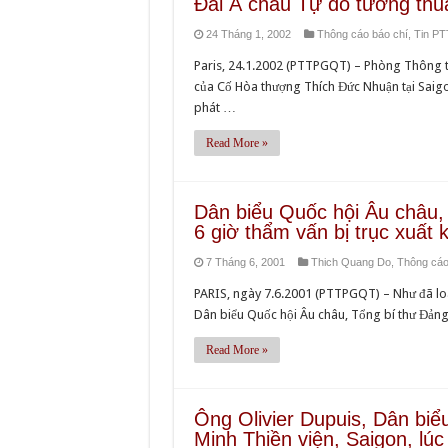
Đài Á châu Tự do tường thu
24 Tháng 1, 2002
Thông cáo báo chí
,
Tin P
Paris, 24.1.2002 (PTTPGQT) – Phòng Thông tin
của Cố Hòa thượng Thích Đức Nhuận tại Saigon
phát …
Read More »
Dân biểu Quốc hội Âu châu, O
6 giờ thẩm vấn bị trục xuất 
7 Tháng 6, 2001
Thich Quang Do
,
Thông cáo
PARIS, ngày 7.6.2001 (PTTPGQT) – Như đã loan
Dân biểu Quốc hội Âu châu, Tổng bí thư Đảng 
Read More »
Ông Olivier Dupuis, Dân biểu
Minh Thiền viện, Saigon, lú