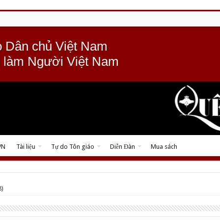
 Dân chủ Việt Nam
 làm Người Việt Nam
VN
Tài liệu
Tự do Tôn giáo
Diễn Đàn
Mua sách
8)