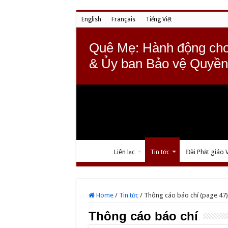
English
Français
Tiếng Việt
Quê Mẹ: Hành động cho
& Ủy ban Bảo vệ Quyền
Liên lạc
Tin tức
Đài Phật giáo 
Home
/
Tin tức
/
Thông cáo báo chí (page 47)
Thông cáo báo chí