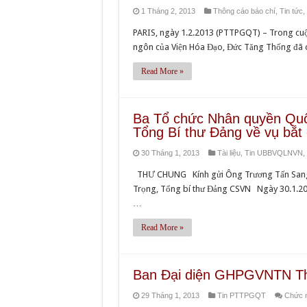
1 Tháng 2, 2013
Thông cáo báo chí
,
Tin tức
,
PARIS, ngày 1.2.2013 (PTTPGQT) – Trong cuộc
ngôn của Viện Hóa Đạo, Đức Tăng Thống đã ch
Read More »
Ba Tổ chức Nhân quyền Quốc
Tổng Bí thư Đảng về vụ bắt
30 Tháng 1, 2013
Tài liệu
,
Tin UBBVQLNVN
,
THƯ CHUNG Kính gửi Ông Trương Tấn Sang,
Trọng, Tổng bí thư Đảng CSVN Ngày 30.1.201
…
Read More »
Ban Đại diện GHPGVNTN Thừ
29 Tháng 1, 2013
Tin PTTPGQT
Chức n