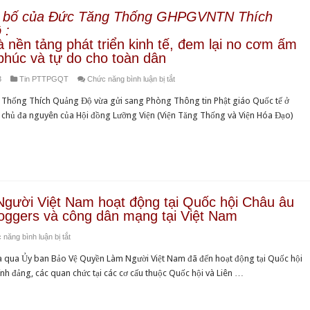
n bố của Đức Tăng Thống GHPGVNTN Thích
 :
à nền tảng phát triển kinh tế, đem lại no cơm ấm
phúc và tự do cho toàn dân
ở
3
Tin PTTPGQT
Chức năng bình luận bị tắt
Lời
Thống Thích Quảng Độ vừa gửi sang Phòng Thông tin Phật giáo Quốc tế ở
Tuyên
n chủ đa nguyên của Hội đồng Lưỡng Viện (Viện Tăng Thống và Viện Hóa Đạo)
bố
của
Đức
Tăng
Thống
GHPGVNTN
gười Việt Nam hoạt động tại Quốc hội Châu âu
Thích
loggers và công dân mạng tại Việt Nam
Quảng
ở
năng bình luận bị tắt
Độ :
Ủy
Dân
a qua Ủy ban Bảo Vệ Quyền Làm Người Việt Nam đã đến hoạt động tại Quốc hội
ban
chủ
nh đảng, các quan chức tại các cơ cấu thuộc Quốc hội và Liên …
Bảo
là
vệ
nền
Quyền