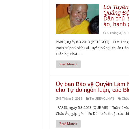
Lời Tuyê
Quảng Độ
Dân chủ l
áo, hạnh 
6 Tháng 3, 201
PARIS, ngày 6.3.2013 (PTTPGQT) – Đức Tăng 
Paris để phổ biến Lời Tuyên bố hậu thuẫn Dâ
Giáo hội Phật …
Read More »
Ủy ban Bảo vệ Quyền Làm N
cho Tự do ngôn luận, các B
5 Tháng 3, 2013
Tin UBBVQLNVN
Chức 
PARIS, ngày 5.3.2013 (QUÊ MẸ) – Tuần lễ vừ
Châu Âu, gặp gỡ nhiều Dân biểu thuộc các chí
Read More »