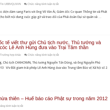
trong
chấn
ở
Tin UBBVQLNVN
Chức năng bình luận bị tắt
Hóa
năm
song
Hai
Đạo
2013
 điện đàm sang Paris với ông Võ Văn Ái, Giám đốc Cơ quan Thông tin và Phát
nhà
Phái
o biết nội dung cuộc gặp gỡ và trao đổi của Phái đoàn Đại sứ quán và …
tù”
đoàn
Ngoại
giao
Pháp
và
 tế viết thư gửi Chủ tịch nước, Thủ tướng và
Cộng
 cóc Lê Anh Hùng đưa vào Trại Tâm thần
hòa
ở
Trường hợp khác
Chức năng bình luận bị tắt
Liên
Ba
bang
 Chủ tịch CHXHCNVN, Thủ tướng Nguyễn Tấn Dũng, và ông Nguyễn Phú
Tổ
Đức
3 V/v Bắt giam trái phép Lê Anh Hùng đưa vào Trung tâm Bảo vệ Xã hội số 2
chức
đến
Nhân
gặp
quyền
gỡ
Quốc
trao
tế
đổi
viết
với
a thiên – Huế báo cáo Phật sự trong năm 2012
thư
Đức
ở
ăng bình luận bị tắt
gửi
Tăng