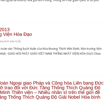
Hải ngoại tại Hoa Kỳ vừa gửi đến Phòng Thông tin Phật giáo Quốc tế để phổ
về
&
gây
những
Liên
động
sinh
Đoàn
thế
hoạt
Quốc
giới
và
tế
Phật
Nhân
2013
sự
quyền
g Viện Hóa Đạo
của
về
ở
g bình luận bị tắt
Giáo
bản
Thông
hội
Phúc
 toàn văn Thông bạch Xuân của Hòa thượng Thích Viên Định, Viện trưởng Viện
bạch
Phật
trình
ống nhất : GIÁO HỘI PHẬT GIÁO VIỆT NAM THỐNG NHẤT VIỆN HÓA ĐẠO Chùa
Xuân
giáo
“Những
Qúy
Việt
Bloggers
Tỵ
Nam
và
–
Thống
Công
2013
nhất
dân
Của
Hải
đoàn Ngoại giao Pháp và Cộng hòa Liên bang Đức
Mạng
Hòa
ngoại
ỡ trao đổi với Đức Tăng Thống Thích Quảng Độ
bị
thượng
tại
Minh Thiền viện – Nhiều nhân sĩ trên thế giới đề
giam
Viện
ng Thống Thích Quảng Độ Giải Nobel Hòa bình
Hoa
cầm
trưởng
Kỳ
sau
Viện