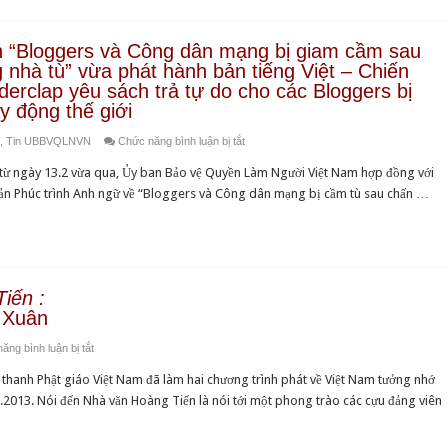
tảng
Làm
phát
Người
triển
h “Bloggers và Công dân mạng bị giam cầm sau
Việt
kinh
 nhà tù” vừa phát hành bản tiếng Việt – Chiến
Nam
tế,
derclap yêu sách trả tự do cho các Bloggers bị
hoạt
y động thế giới
đem
động
lại
ở
,
Tin UBBVQLNVN
Chức năng bình luận bị tắt
tại
no
Phúc
Quốc
cơm
 từ ngày 13.2 vừa qua, Ủy ban Bảo vệ Quyền Làm Người Việt Nam hợp đồng với
trình
hội
ấm
ản Phúc trình Anh ngữ về “Bloggers và Công dân mạng bị cầm tù sau chấn …
“Bloggers
Châu
áo,
và
âu
hạnh
Công
cho
phúc
dân
Tự
và
mạng
do
iến :
tự
bị
 Xuân
ngôn
do
giam
luận,
cho
ở
ăng bình luận bị tắt
cầm
các
toàn
Tưởng
sau
Bloggers
thanh Phật giáo Việt Nam đã làm hai chương trình phát về Việt Nam tưởng nhớ
dân
nhớ
chấn
và
.2013. Nói đến Nhà văn Hoàng Tiến là nói tới một phong trào các cựu đảng viên
Nhà
song
công
văn
nhà
dân