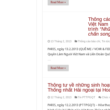
Read More »
Thông cá
Việt Nam 
trình
“Nhữ
chấn song
13 Tháng 2, 2013
Thông cáo báo chí
,
Tin tức
PARIS, ngày 13.2.2013 (QUÊ MẸ / VCHR & FID
Quyền Làm Người Việt Nam và Liên Đoàn Quốc 
…
Read More »
Thông tư về những sinh hoạt
Thống nhất Hải ngoại tại H
12 Tháng 2, 2013
Tin PTTPGQT
Chức n
PARIS, ngày 12.2.2013 (PTTPGQT) – Hòa thượn