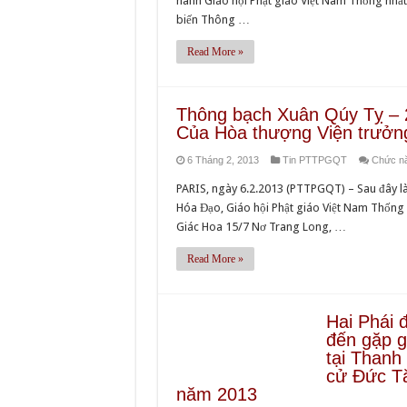
hành Giáo hội Phật giáo Việt Nam Thống nhất 
biến Thông …
Read More »
Thông bạch Xuân Qúy Tỵ – 
Của Hòa thượng Viện trưởn
6 Tháng 2, 2013
Tin PTTPGQT
Chức năn
PARIS, ngày 6.2.2013 (PTTPGQT) – Sau đây là
Hóa Đạo, Giáo hội Phật giáo Việt Nam Th
Giác Hoa 15/7 Nơ Trang Long, …
Read More »
Hai Phái 
đến gặp g
tại Thanh 
cử Đức Tă
năm 2013