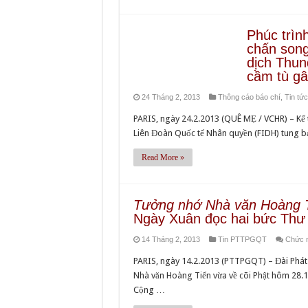
Phúc trìn
chấn song
dịch Thun
cầm tù gâ
24 Tháng 2, 2013
Thông cáo báo chí
,
Tin tức
PARIS, ngày 24.2.2013 (QUÊ MẸ / VCHR) – Kể
Liên Đoàn Quốc tế Nhân quyền (FIDH) tung b
Read More »
Tưởng nhớ Nhà văn Hoàng T
Ngày Xuân đọc hai bức Thư
14 Tháng 2, 2013
Tin PTTPGQT
Chức n
PARIS, ngày 14.2.2013 (PTTPGQT) – Đài Phát 
Nhà văn Hoàng Tiến vừa về cõi Phật hôm 28.1
Cộng …