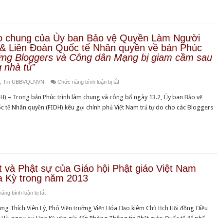
Hoàng
tù”
mạng
Tiến :
vừa
tại
Ngày
phát
Việt
Xuân
hành
o chung của Ủy ban Bảo vệ Quyền Làm Người
Nam
đọc
bản
& Liên Đoàn Quốc tế Nhân quyền về bản Phúc
hai
tiếng
ng Bloggers và Công dân Mạng bị giam cầm sau
bức
 nhà tù”
Việt
Thư
–
ở
,
Tin UBBVQLNVN
Chức năng bình luận bị tắt
Xuân
Chiến
Thông
dịch
H) – Trong bản Phúc trình làm chung và công bố ngày 13.2, Ủy ban Bảo vệ
cáo
Thunderclap
tế Nhân quyền (FIDH) kêu gọi chính phủ Việt Nam trả tự do cho các Bloggers
chung
yêu
của
sách
Ủy
trả
ban
tự
Bảo
do
vệ
 và Phật sự của Giáo hội Phật giáo Việt Nam
cho
Quyền
oa Kỳ trong năm 2013
các
Làm
Bloggers
ở
ăng bình luận bị tắt
Người
bị
Thông
Việt
g Thích Viên Lý, Phó Viện trưởng Viện Hóa Đạo kiêm Chủ tịch Hội đồng Điều
cầm
tư
Nam
tù