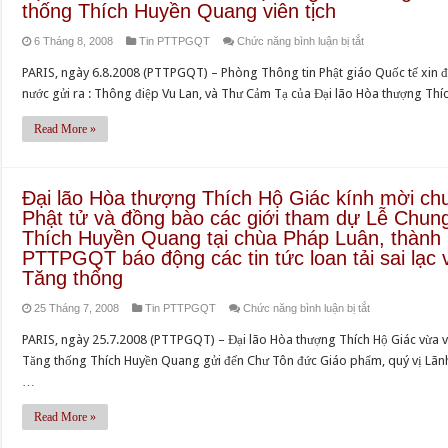
Viện
thống Thích Huyền Quang viên tịch
hội
thống
Hóa
Phật
tại
ở
6 Tháng 8, 2008
Tin PTTPGQT
Chức năng bình luận bị tắt
Đạo,
giáo
chùa
Đại
gửi
Việt
PARIS, ngày 6.8.2008 (PTTPGQT) – Phòng Thông tin Phật giáo Quốc tế xin đă
Pháp
lão
Thư
Nam
nước gửi ra : Thông điệp Vu Lan, và Thư Cảm Tạ của Đại lão Hòa thượng Th
Luân
Hòa
cảm
Thống
ở
thượng
Read More »
tạ
nhất
Houston,
Thích
đồng
–
bang
Quảng
bào
Hai
Texas,
Độ,
các
Đại lão Hòa thượng Thích Hộ Giác kính mời ch
Huynh
Hoa
Viện
giới
Phật tử và đồng bào các giới tham dự Lễ Chun
trưởng
Kỳ
trưởng
Thích Huyền Quang tại chùa Pháp Luân, thành
có
Gia
Viện
PTTPGQT báo động các tin tức loan tải sai lạc 
lời
Đình
Hóa
Tăng thống
phân
Phật
Đạo,
ưu
tử
ở
25 Tháng 7, 2008
Tin PTTPGQT
Chức năng bình luận bị tắt
gửi
Đức
Huế
Đại
Thông
PARIS, ngày 25.7.2008 (PTTPGQT) – Đại lão Hòa thượng Thích Hộ Giác vừa v
đệ
viết
lão
bạch
Tăng thống Thích Huyền Quang gửi đến Chư Tôn đức Giáo phẩm, quý vị Lãnh
tứ
về
Hòa
Vu
…
Tăng
Tang
thượng
Lan
thống
lễ
Thích
Read More »
và
Thích
Đức
Hộ
Thư
Huyền
cố