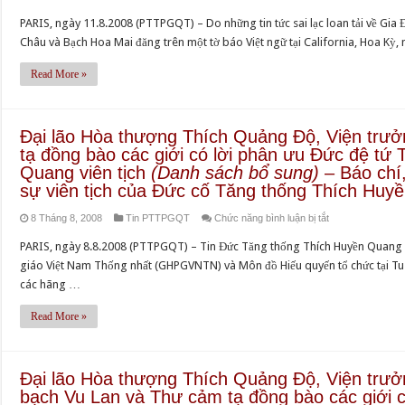
Gia
tứ
PARIS, ngày 11.8.2008 (PTTPGQT) – Do những tin tức sai lạc loan tải về Gia
Đình
Tăng
Châu và Bạch Hoa Mai đăng trên một tờ báo Việt ngữ tại California, Hoa Kỳ,
Phật
thống
tử
Read More »
Thích
Việt
Huyền
Nam
Quang
thuộc
–
Đại lão Hòa thượng Thích Quảng Độ, Viện trư
cánh
tạ đồng bào các giới có lời phân ưu Đức đệ tứ
Khóa
ông
Quang viên tịch
(Danh sách bổ sung)
– Báo chí,
Tu
Nguyễn
sự viên tịch của Đức cố Tăng thống Thích Huy
học
Châu
Cư
ở
8 Tháng 8, 2008
Tin PTTPGQT
Chức năng bình luận bị tắt
và
sĩ
Đại
Bạch
PARIS, ngày 8.8.2008 (PTTPGQT) – Tin Đức Tăng thống Thích Huyền Quang vi
3
lão
Hoa
giáo Việt Nam Thống nhất (GHPGVNTN) và Môn đồ Hiếu quyến tổ chức tại Tu 
ngày
Hòa
Mai
các hãng …
và
thượng
không
Lễ
Thích
Read More »
là
Chung
Quảng
thành
thất
Độ,
viên
Đức
Viện
thuộc
Đại lão Hòa thượng Thích Quảng Độ, Viện trưở
cố
trưởng
bạch Vu Lan và Thư cảm tạ đồng bào các giới 
Giáo
Tăng