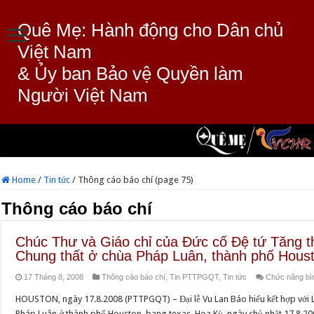
Quê Mẹ: Hành động cho Dân chủ
Việt Nam
& Ủy ban Bảo vệ Quyền làm
Người Việt Nam
Home
/
Tin tức
/
Thông cáo báo chí (page 75)
Thông cáo báo chí
Chúc Thư và Giáo chỉ của Đức cố Đệ tứ Tăng t
Chung thất ở chùa Pháp Luân, thành phố Hous
17 Tháng 8, 2008
Thông cáo báo chí
,
Tin PTTPGQT
,
Tin tức
Chức năng bình
HOUSTON, ngày 17.8.2008 (PTTPGQT) – Đại lễ Vu Lan Báo hiếu kết hợp với Lễ
Pháp Luân ở thành phố Houston, bang texas, Hoa Kỳ, ngày chủ nhật 17.8.20