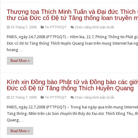
Giác
cảm
Quang
Đệ
kính
Thượng tọa Thích Minh Tuấn và Đại đức Thích
tạ
viên
tứ
mời
thư của Đức cố Đệ tứ Tăng thống loan truyền m
đồng
tịch
Tăng
chư
bào
(Danh
thống
ở
24 Tháng 7, 2008
Tin PTTPGQT
Chức năng bình luận bị tắt
Tôn
các
sách
Thích
Thượng
giáo
giới
PARIS, ngày 24.7.2008 (PTTPGQT) – Hôm kia, 22.7, Phòng Thông tin Phật giá
bổ
Huyền
tọa
phẩm,
có
Đức cố Đệ tứ Tăng thống Thích Huyền Quang loan trên mạng Internet hai ng
sung)
Quang
Thích
đồng
lời
hoang …
–
tại
Minh
bào
phân
Báo
Tu
Tuấn
Phật
Read More »
ưu
chí,
viện
và
tử
Đức
truyền
Nguyên
Đại
và
đệ
thông
Thiều
đức
đồng
Kính xin Đồng bào Phật tử và Đồng bào các giớ
tứ
quốc
Thích
bào
Đức cố Đệ tứ Tăng thống Thích Huyền Quang
Tăng
tế
Đồng
các
thống
nói
ở
22 Tháng 7, 2008
Tin PTTPGQT
Chức năng bình luận bị tắt
Thọ
giới
Thích
về
Kính
xác
tham
PARIS, ngày 22.7.2008 (PTTPGQT) – Trong hai ngày qua trên mạng Internet 
Huyền
sự
xin
nhận
dự
Tăng thống. Nhìn trên các bản chuyển thì thấy do Đại đức Thích Đồng Thọ, t
Quang
viên
Đồng
việc
Lễ
Quang, …
viên
tịch
bào
Chúc
Chung
tịch
của
Phật
thư
Read More »
thất
Đức
tử
của
Đức