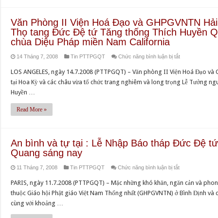
cố
và
Đức
cố
Tăng
Đồng
cố
Văn Phòng II Viện Hoá Đạo và GHPGVNTN Hải n
Tăng
thống
bào
Đệ
Thọ tang Đức Đệ tứ Tăng thống Thích Huyền Qu
thống
Thích
các
tứ
chùa Diệu Pháp miền Nam California
Thích
Huyền
giới
Tăng
Huyền
Quang
ở
14 Tháng 7, 2008
Tin PTTPGQT
Chức năng bình luận bị tắt
cảnh
thống
Quang
Văn
giác
loan
LOS ANGELES, ngày 14.7.2008 (PTTPGQT) – Văn phòng II Viện Hoá Đạo và Gi
tại
Phòng
Chúc
truyền
tại Hoa Kỳ và các châu vừa tổ chức trang nghiêm và long trọng Lễ Tưởng n
chùa
II
thư
mấy
Huyền …
Pháp
Viện
giả
ngày
Luân,
Hoá
Read More »
của
qua
thành
Đạo
Đức
là
phố
và
cố
Chúc
Houston,
GHPGVNTN
Đệ
An bình và tự tại : Lễ Nhập Báo tháp Đức Đệ t
thư
Hoa
Hải
tứ
Quang sáng nay
giả
Kỳ
ngoại
Tăng
–
ở
11 Tháng 7, 2008
Tin PTTPGQT
Chức năng bình luận bị tắt
tại
thống
PTTPGQT
An
Hoa
Thích
PARIS, ngày 11.7.2008 (PTTPGQT) – Mặc những khó khăn, ngăn cản và phon
báo
bình
Kỳ
Huyền
thuộc Giáo hội Phật giáo Việt Nam Thống nhất (GHPGVNTN) ở Bình Định và cá
động
và
tổ
Quang
cùng với khoảng …
các
tự
chức
tin
tại :