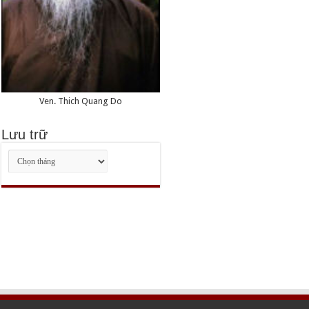
California
Ven. Thich Quang Do
Lưu trữ
Lưu
trữ