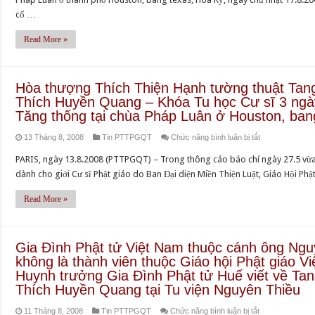
cố …
Read More »
Hòa thượng Thích Thiện Hạnh tường thuật Tang
Thích Huyền Quang – Khóa Tu học Cư sĩ 3 ngà
Tăng thống tại chùa Pháp Luân ở Houston, ban
ở
13 Tháng 8, 2008
Tin PTTPGQT
Chức năng bình luận bị tắt
Hòa
PARIS, ngày 13.8.2008 (PTTPGQT) – Trong thông cáo báo chí ngày 27.5 vừa
thượng
dành cho giới Cư sĩ Phật giáo do Ban Đại diện Miền Thiện Luật, Giáo Hội Ph
Thích
Thiện
Read More »
Hạnh
tường
thuật
Gia Đình Phật tử Việt Nam thuộc cánh ông Ng
Tang
không là thành viên thuộc Giáo hội Phật giáo V
lễ
Huynh trưởng Gia Đình Phật tử Huế viết về Tan
Đức
Thích Huyền Quang tại Tu viện Nguyên Thiều
cố
ở
11 Tháng 8, 2008
Tin PTTPGQT
Chức năng bình luận bị tắt
Đệ