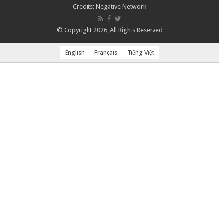
đình
Credits:
Negative Network
Phật
tử
© Copyright 2026, All Rights Reserved
Việt
Nam
English
Français
Tiếng Việt
trong
và
ngoài
nước