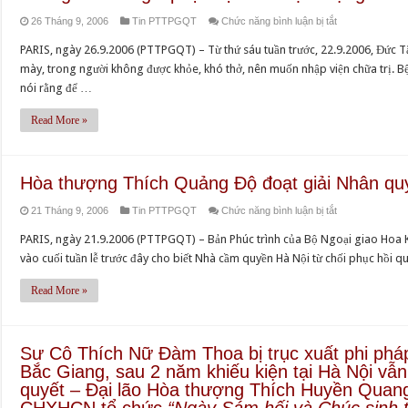
các
Úc
ở
26 Tháng 9, 2006
Tin PTTPGQT
Chức năng bình luận bị tắt
cấp
châu
Vì
Giáo
PARIS, ngày 26.9.2006 (PTTPGQT) – Từ thứ sáu tuần trước, 22.9.2006, Đức
làm
suy
hội
mày, trong người không được khỏe, khó thở, nên muốn nhập viện chữa trị. Bệ
lễ
tim,
và
nói rằng để …
Cầu
Đức
các
an
Tăng
Read More »
chùa
cho
thống
viện
Đức
Thích
trong
Tăng
Huyền
và
Hòa thượng Thích Quảng Độ đoạt giải Nhân qu
thống
Quang
ngoài
ở
21 Tháng 9, 2006
Tin PTTPGQT
Chức năng bình luận bị tắt
vào
nước
Hòa
bệnh
làm
PARIS, ngày 21.9.2006 (PTTPGQT) – Bản Phúc trình của Bộ Ngoại giao Hoa Kỳ
thượng
viện
lễ
vào cuối tuần lễ trước đây cho biết Nhà cầm quyền Hà Nội từ chối phục hồi q
Thích
Đa
Cầu
Quảng
khoa
Read More »
an
Độ
tỉnh
cho
đoạt
Bình
Đức
giải
Định
Sư Cô Thích Nữ Đàm Thoa bị trục xuất phi ph
Đệ
Nhân
–
Bắc Giang, sau 2 năm khiếu kiện tại Hà Nội vẫ
Tứ
quyền
Ngài
quyết – Đại lão Hòa thượng Thích Huyền Quan
Tăng
Quốc
tuyên
CHXHCN tổ chức
“Ngày Sám hối và Chúc sinh 
Thống