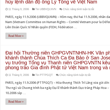
hủy lệnh dẫn độ ông Lý Tống về Việt Nam
giáo
Quảng
2
Việt
ở
11 Tháng 9, 2006
Tin UBBVQLNVN
Chức năng bình luận bị tắt
Trị
năm
Nam
Ông
–
khiếu
PARIS, ngày 11.9.2006 (UBBVQLNVN) – Hôm nay, thứ hai 11.9.2006, nhân da
Thống
Võ
Hòa
kiện
Nam (Vietnam Committee on Human Rights – Comité Vietnam pour la Défen
nhất
Văn
thượng
tại
Liên Đoàn Quốc tế Nhân quyền (FIDH, Fédération …
Ái
Thích
Hà
viết
Trí
Read More »
Nội
thư
Giác
vẫn
gửi
và
không
Vua
Đại
Đại hội Thường niên GHPGVNTNHN-HK Văn phòn
được
Thái
đức
khánh thành Chùa Thích Ca Đa Bảo ở San Jose
Nhà
Lan,
Thích
vụ trưởng Tổng vụ Thanh niên GHPGVNTN kêu 
nước
Bhumibol
phong trào Gia đình Phật tử Việt Nam trong và
Nguyên
giải
Adulyadej,
Kết
quyết
ở
11 Tháng 9, 2006
Tin PTTPGQT
Chức năng bình luận bị tắt
xin
vừa
–
Đại
can
viên
PARIS, ngày 11.9.2006 (PTTPGQT) – Hòa thượng Thích Trí Lãng vừa gửi đến 
Đại
hội
thiệp
tịch
Thư ngỏ và Chương trình ba ngày Đại lễ Khánh thành Đạo tràng Pháp Hoa –
lão
Thường
hủy
tại
10.2006 sắp …
Hòa
niên
lệnh
Việt
thượng
GHPGVNTNHN
Read More »
dẫn
Nam
Thích
HK
độ
Huyền