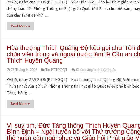
PARIS, ngày 28.9.2006 (PTTPGQT) – Viện Hóa Đạo, Giáo hội Phật giáo Việ
Hóa
đến
thông báo đến Phòng Thông tin Phật giáo Quốc tế ở Paris cho biết sáng nay,
Đạo,
bệnh
của chư Tăng đã khởi …
GHPGVNTN,
viện
thỉnh
Chợ
Read More »
Đức
Rẫy
Đệ
thăm
tứ
bệnh
Hòa thượng Thích Quảng Độ kêu gọi chư Tôn đứ
Tăng
Đức
chùa viện trong và ngoài nước làm lễ Cầu an 
thống
Tăng
Thích Huyền Quang
Thích
thống
ở
27 Tháng 9, 2006
Tin PTTPGQT
Chức năng bình luận bị tắt
Huyền
Thích
Hòa
Quang
Huyền
PARIS, ngày 27.9.2006 (PTTPGQT) – Hòa thượng Thích Quảng Độ, Viện trưởn
thượng
vào
Quang
Thống nhất vừa gửi đến Phòng Thông tin Phật giáo Quốc tế để phổ biến bức 
Thích
Saigon
–
Tăng thống …
Quảng
chữa
Hàng
Độ
Read More »
bệnh
trăm
kêu
chùa
gọi
ở
chư
Vì suy tim, Đức Tăng thống Thích Huyền Quang
Hoa
Tôn
Bình Định – Ngài tuyên bố với Thứ trưởng Công
Kỳ
đức,
thể ngăn cản ngài phục vụ Giáo hội Phật giáo 
và