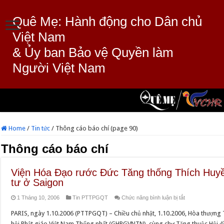
Quê Mẹ: Hành động cho Dân chủ
Việt Nam
& Ủy ban Bảo vệ Quyền làm
Người Việt Nam
Home
/
Tin tức
/
Thông cáo báo chí (page 90)
Thông cáo báo chí
Viện Hóa Đạo rước Đức Tăng thống Thích Huy
tư ở Saigon
ở
1 Tháng 10, 2006
Tin PTTPGQT
Chức năng bình luận bị tắt
Viện
PARIS, ngày 1.10.2006 (PTTPGQT) – Chiều chủ nhật, 1.10.2006, Hòa thượng 
Hóa
hội Phật giáo Việt Nam Thống nhất (GHPGVNTN), cùng chư Tăng thuộc Hội đ