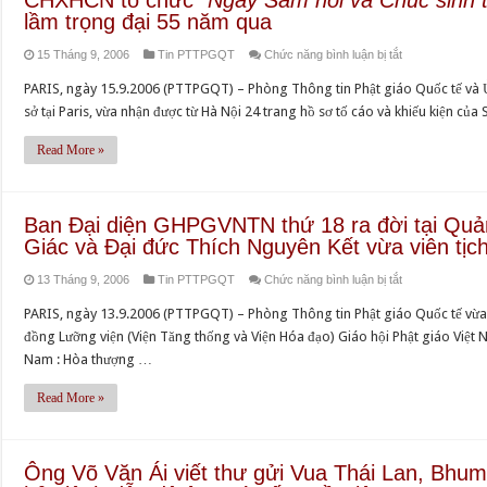
tế
lầm trọng đại 55 năm qua
bố
Thích
Rafto
với
Huyền
ở
15 Tháng 9, 2006
Tin PTTPGQT
Chức năng bình luận bị tắt
năm
Thứ
Quang
Sư
2006
trưởng
PARIS, ngày 15.9.2006 (PTTPGQT) – Phòng Thông tin Phật giáo Quốc tế và 
Cô
Công
sở tại Paris, vừa nhận được từ Hà Nội 24 trang hồ sơ tố cáo và khiếu kiện 
Thích
an
Nữ
Read More »
Hà
Đàm
Nội
Thoa
rằng
bị
Ban Đại diện GHPGVNTN thứ 18 ra đời tại Quản
không
trục
Giác và Đại đức Thích Nguyên Kết vừa viên tịch
gì
xuất
có
ở
13 Tháng 9, 2006
Tin PTTPGQT
Chức năng bình luận bị tắt
phi
thể
Ban
pháp
PARIS, ngày 13.9.2006 (PTTPGQT) – Phòng Thông tin Phật giáo Quốc tế vừa 
ngăn
Đại
khỏi
đồng Lưỡng viện (Viện Tăng thống và Viện Hóa đạo) Giáo hội Phật giáo Việt 
cản
diện
chùa
Nam : Hòa thượng …
ngài
GHPGVNTN
Nguyệt
phục
thứ
Nham
Read More »
vụ
18
ở
Giáo
ra
Bắc
hội
đời
Giang,
Ông Võ Văn Ái viết thư gửi Vua Thái Lan, Bhumi
Phật
tại
sau