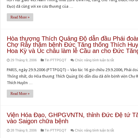
Đạo
Đạo) đã cùng với xe cứu thương của …
rước
Đức
Read More »
Tăng
thống
Thích
Hòa thượng Thích Quảng Độ dẫn đầu Phái đoàn
Huyền
Chợ Rẫy thăm bệnh Đức Tăng thống Thích Hu
Quang
Hoa Kỳ và Úc châu làm lễ Cầu an cho Đức Tăn
sang
ở
29 Tháng 9, 2006
Tin PTTPGQT
Chức năng bình luận bị tắt
một
Hòa
Bệnh
PARIS, ngày 29.9.2006 (PTTPGQT) – Vào lúc 16 giờ chiều 29.9.2006, Phái đo
thượng
viện
Thống nhất, do Hòa thượng Thích Quảng Độ dẫn đầu đã đến bệnh viện Chợ 
Thích
tư
Thích Huyền …
Quảng
ở
Độ
Read More »
Saigon
dẫn
đầu
Phái
Viện Hóa Đạo, GHPGVNTN, thỉnh Đức Đệ tứ T
đoàn
vào Saigon chữa bệnh
Viện
ở
28 Tháng 9, 2006
Tin PTTPGQT
Chức năng bình luận bị tắt
Hóa
Viện
Đạo