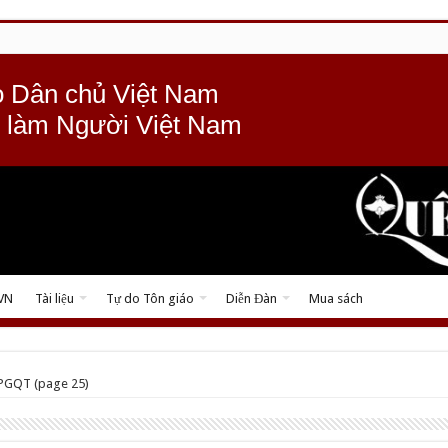
 Dân chủ Việt Nam
 làm Người Việt Nam
 VN
Tài liệu
Tự do Tôn giáo
Diễn Đàn
Mua sách
PGQT (page 25)