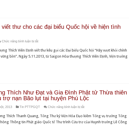
Hóa
Viên
Luật
Đạo
Lý
Tân
về
kêu
và
những
gọi
gửi
quyết
viết thư cho các đại biểu Quốc hội về hiện tình
Cứu
Thư
định
trợ
tri
đơn
ở
Chức năng bình luận bị tắt
Bão
ân
phương
Hòa
lụt
hỗ
và
g Thích Viên Định viết thư kêu gọi các Đại biểu Quốc hội “Hãy vượt khỏi chính
thượng
tại
trợ
cá
vững bền”. Ngày 5.11.2013, từ Saigon Hòa thượng Thích Viên Định, Viện trưởng
Thích
Phi
việc
nhân
Viên
Luật
cứu
Định
Tân
trợ
viết
Miền
thư
Trung
cho
g Thích Như Đạt và Gia Đình Phật tử Thừa thiên
các
 trợ nạn Bão lụt tại huyện Phú Lộc
đại
ở
ột, 2013
Tin PTTPGQT
Chức năng bình luận bị tắt
biểu
Hòa
Quốc
ợng Thích Thanh Quang, Tổng Thư ký Viện Hóa Đạo kiêm Tổng vụ trưởng Tổng
thượng
hội
hòng Thông tin Phật giáo Quốc tế Thư trình Cứu trợ của Huynh trưởng Lê Công
Thích
về