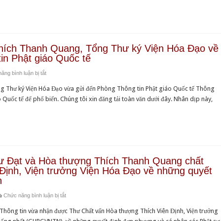
Đức
Viện
của
Đạo
Tăng
Hóa
HT
của
Thống
Đạo
Thích
HT
Thích
về
Viên
Thích
Quảng
hiện
hích Thanh Quang, Tổng Thư ký Viện Hóa Đạo về
Định
Viên
Độ
tình
in Phật giáo Quốc tế
và
Lý
chấm
Giáo
Chủ
–
ở
ăng bình luận bị tắt
dứt
hội
tịch
Hồi
Thông
chức
Phật
 Thư ký Viện Hóa Đạo vừa gửi đến Phòng Thông tin Phật giáo Quốc tế Thông
Văn
đáp
tư
vụ
giáo
 Quốc tế để phổ biến. Chúng tôi xin đăng tải toàn văn dưới đây. Nhân dịp này,
phòng
một
của
Viện
Việt
II
số
Hòa
trưởng
Nam
Viện
thắc
thượng
Viện
Thống
Hóa
mắc
Thích
Hóa
nhất
Đạo
của
Thanh
Đạo
tại
của
đồng
Quang,
của
hư Đạt và Hòa thượng Thích Thanh Quang chất
Hải
HT
bào
Tổng
HT
Định, Viện trưởng Viện Hóa Đạo về những quyết
ngoại
Thích
Phật
Thư
Thích
n
Viên
tử
ký
Viên
Lý
ở
Chức năng bình luận bị tắt
Viện
Định
–
Nhị
Hóa
và
hông tin vừa nhận được Thư Chất vấn Hòa thượng Thích Viên Định, Viện trưởng
Hồi
vị
Đạo
Chủ