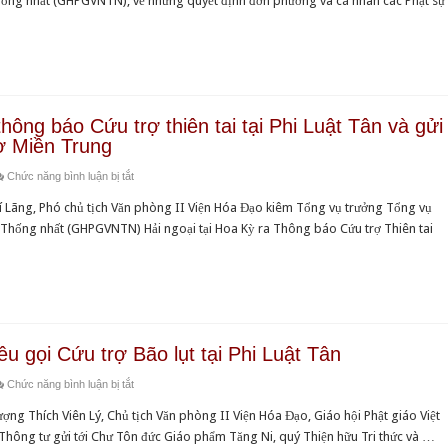
Thống nhất (GHPGVNTN), về những quyết định đơn phương và cá nhân các Phật sự
đáp
Hòa
về
tịch
một
thượng
nhiệm
Văn
số
Thích
vụ
Phòng
thắc
Như
của
II
mắc
Đạt
Phòng
Viện
của
và
Thông
ông báo Cứu trợ thiên tai tại Phi Luật Tân và gửi
Hóa
đồng
Hòa
tin
rợ Miền Trung
Đạo
bào
thượng
Phật
của
Phật
ở
Chức năng bình luận bị tắt
Thích
giáo
HT
tử
Hòa
Thanh
Quốc
í Lãng, Phó chủ tịch Văn phòng II Viện Hóa Đạo kiêm Tổng vụ trưởng Tổng vụ
Thích
thượng
Quang
tế
m Thống nhất (GHPGVNTN) Hải ngoại tại Hoa Kỳ ra Thông báo Cứu trợ Thiên tai
Viên
Thích
chất
Lý
Trí
vấn
Lãng
Hòa
thông
thượng
báo
Thích
Cứu
Viên
u gọi Cứu trợ Bão lụt tại Phi Luật Tân
trợ
Định,
ở
Chức năng bình luận bị tắt
thiên
Viện
Hòa
tai
trưởng
g Thích Viên Lý, Chủ tịch Văn phòng II Viện Hóa Đạo, Giáo hội Phật giáo Việt
thượng
tại
Viện
 Thông tư gửi tới Chư Tôn đức Giáo phẩm Tăng Ni, quý Thiện hữu Tri thức và …
Thích
Phi