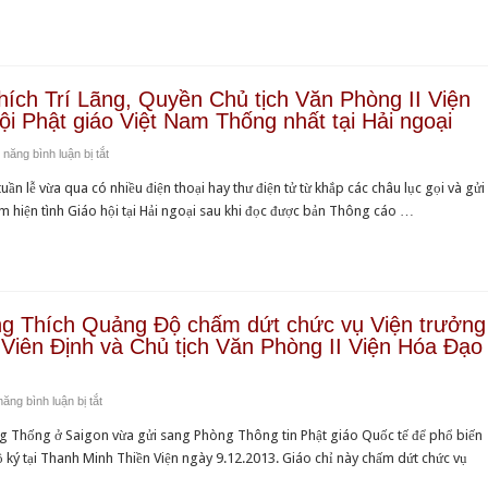
do
Việt
giải
Nam
nhiệm
phỏng
chức
vấn
Viện
ch Trí Lãng, Quyền Chủ tịch Văn Phòng II Viện
Đức
ội Phật giáo Việt Nam Thống nhất tại Hải ngoại
trưởng
Tăng
Viện
ở
năng bình luận bị tắt
Thống
Hóa
Tâm
Thích
Đạo
 lễ vừa qua có nhiều điện thoại hay thư điện tử từ khắp các châu lục gọi và gửi
Thư
Quảng
của
m hiện tình Giáo hội tại Hải ngoại sau khi đọc được bản Thông cáo …
của
Độ
HT
Hòa
về
Thích
thượng
lý
Viên
Thích
do
Định
Trí
giải
ng Thích Quảng Độ chấm dứt chức vụ Viện trưởng
và
Lãng,
nhiệm
Viên Định và Chủ tịch Văn Phòng II Viện Hóa Đạo
Chủ
Quyền
chức
tịch
Chủ
Viện
Văn
ở
ăng bình luận bị tắt
tịch
trưởng
phòng
Giáo
Văn
Viện
g Thống ở Saigon vừa gửi sang Phòng Thông tin Phật giáo Quốc tế để phổ biến
II
chỉ
Phòng
Hóa
ý tại Thanh Minh Thiền Viện ngày 9.12.2013. Giáo chỉ này chấm dứt chức vụ
Viện
của
II
Đạo
Hóa