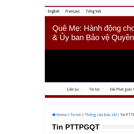
English
Français
Tiếng Việt
Quê Mẹ: Hành động cho
& Ủy ban Bảo vệ Quyền
Liên lạc
Tin tức
Đài Phật giáo
Home
/
Tin tức
/
Thông cáo báo chí
/
Tin PTT
Tin PTTPGQT