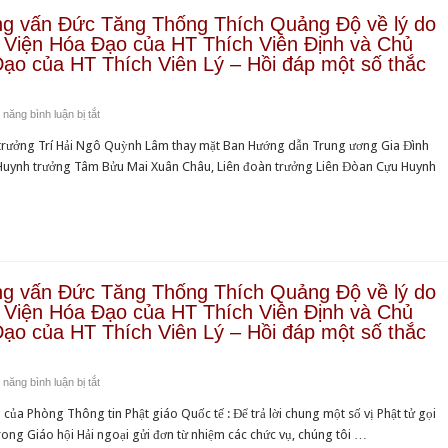
ng vấn Đức Tăng Thống Thích Quảng Độ về lý do
g Viện Hóa Đạo của HT Thích Viên Định và Chủ
Đạo của HT Thích Viên Lý – Hồi đáp một số thắc
ở
năng bình luận bị tắt
Đài
trưởng Trí Hải Ngô Quỳnh Lâm thay mặt Ban Hướng dẫn Trung ương Gia Đình
Phật
 Huynh trưởng Tâm Bửu Mai Xuân Châu, Liên đoàn trưởng Liên Đòan Cựu Huynh
giáo
Việt
Nam
phỏng
vấn
Đức
ng vấn Đức Tăng Thống Thích Quảng Độ về lý do
Tăng
g Viện Hóa Đạo của HT Thích Viên Định và Chủ
Thống
Đạo của HT Thích Viên Lý – Hồi đáp một số thắc
Thích
Quảng
ở
năng bình luận bị tắt
Độ
Đài
về
ủa Phòng Thông tin Phật giáo Quốc tế : Để trả lời chung một số vị Phật tử gọi
Phật
lý
rong Giáo hội Hải ngoại gửi đơn từ nhiệm các chức vụ, chúng tôi …
giáo