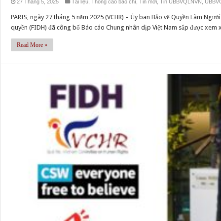
27 Tháng 5, 2025
Tài liệu
,
Thông cáo báo chí
,
Tin mới
,
Tin UBBVQLNVN
,
UBBV
PARIS, ngày 27 tháng 5 năm 2025 (VCHR) – Ủy ban Bảo vệ Quyền Làm Người
quyền (FIDH) đã công bố Báo cáo Chung nhân dịp Việt Nam sắp được xem xét
Read More »