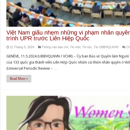
Việt Nam giấu nhẹm những vi phạm nhân quyền
trình UPR trước Liên Hiệp Quốc
11 Tháng 5, 2024
Thông cáo báo chí
,
Tin mới
,
Tin tức
,
Tin UBBVQLNVN
Ch
GENÈVE, 11.5.2024 (UBBVQLNVN / VCHR) – Ủy ban Bảo vệ Quyền làm Người 
của 133 quốc gia thành viên Liên Hiệp Quốc nhằm cải thiện nhân quyền ở Việ
(Universal Periodic Review – …
Read More »