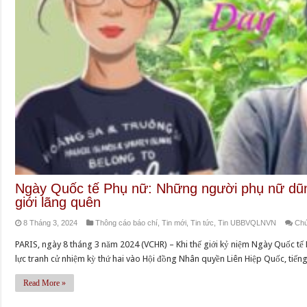
Ngày Quốc tế Phụ nữ: Những người phụ nữ dũ
giới lãng quên
8 Tháng 3, 2024
Thông cáo báo chí
,
Tin mới
,
Tin tức
,
Tin UBBVQLNVN
Chứ
PARIS, ngày 8 tháng 3 năm 2024 (VCHR) – Khi thế giới kỷ niệm Ngày Quốc tế
lực tranh cử nhiệm kỳ thứ hai vào Hội đồng Nhân quyền Liên Hiệp Quốc, tiế
Read More »