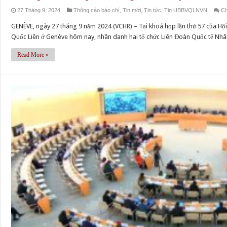
27 Tháng 9, 2024
Thông cáo báo chí
,
Tin mới
,
Tin tức
,
Tin UBBVQLNVN
Ch
GENÈVE, ngày 27 tháng 9 năm 2024 (VCHR) – Tại khoá họp lần thứ 57 của Hội
Quốc Liên ở Genève hôm nay, nhân danh hai tổ chức Liên Đoàn Quốc tế Nh
Read More »