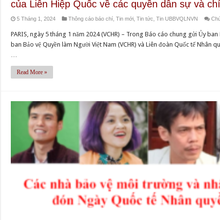
của Liên Hiệp Quốc về các quyền dân sự và chín
5 Tháng 1, 2024
Thông cáo báo chí
,
Tin mới
,
Tin tức
,
Tin UBBVQLNVN
Chứ
PARIS, ngày 5 tháng 1 năm 2024 (VCHR) – Trong Báo cáo chung gửi Ủy ban
ban Bảo vệ Quyền làm Người Việt Nam (VCHR) và Liên đoàn Quốc tế Nhân qu
…
Read More »