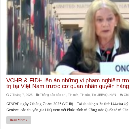
VCHR & FIDH lên án những vi phạm nghiêm trọ
trị tại Việt Nam trước cơ quan nhân quyền hàn
7 Tháng 7, 2025
Thông cáo báo chí
,
Tin mới
,
Tin tức
,
Tin UBBVQLNVN
Chứ
GENEVE, ngày 7 tháng 7 năm 2025 (VCHR) – Tại khoá họp lần thứ 144 của Uỷ
Genève, các chuyên gia LHQ xem xét Phúc trình về Công ước Quốc tế về Các 
Read More »