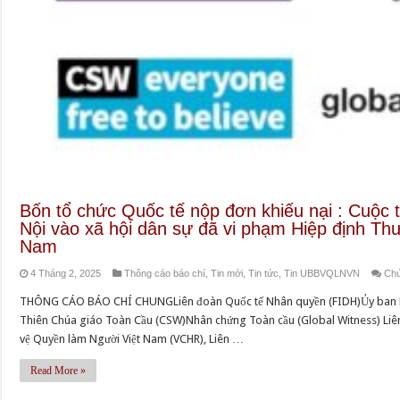
Bốn tổ chức Quốc tế nộp đơn khiếu nại : Cuộc 
Nội vào xã hội dân sự đã vi phạm Hiệp định Th
Nam
4 Tháng 2, 2025
Thông cáo báo chí
,
Tin mới
,
Tin tức
,
Tin UBBVQLNVN
Chứ
THÔNG CÁO BÁO CHÍ CHUNGLiên đoàn Quốc tế Nhân quyền (FIDH)Ủy ban Bả
Thiên Chúa giáo Toàn Cầu (CSW)Nhân chứng Toàn cầu (Global Witness) Liê
vệ Quyền làm Người Việt Nam (VCHR), Liên …
Read More »