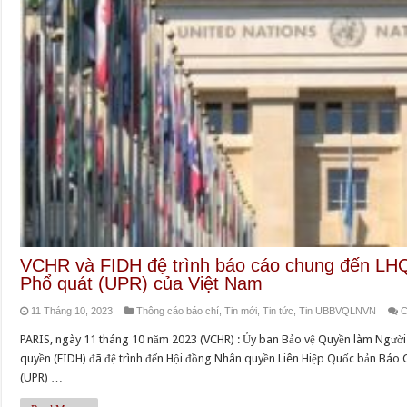
VCHR và FIDH đệ trình báo cáo chung đến LH
Phổ quát (UPR) của Việt Nam
11 Tháng 10, 2023
Thông cáo báo chí
,
Tin mới
,
Tin tức
,
Tin UBBVQLNVN
C
PARIS, ngày 11 tháng 10 năm 2023 (VCHR) : Ủy ban Bảo vệ Quyền làm Người
quyền (FIDH) đã đệ trình đến Hội đồng Nhân quyền Liên Hiệp Quốc bản Báo
(UPR) …