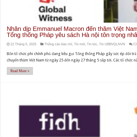
Nhân dịp Emmanuel Macron đến thăm Việt Nam:
Tổng thống Pháp yêu sách Hà nội tôn trọng nh
22 Tháng 5, 2025
Thông cáo báo chí
,
Tin mới
,
Tin tức
,
Tin UBBVQLNVN
Ch
Bốn tổ chức phi chính phủ đang kêu gọi Tổng thống Pháp gây sức ép đòi tr
chuyến thăm Việt Nam từ ngày 25 đến ngày 27 tháng 5 sắp tới. Các tổ chức n
Read More »