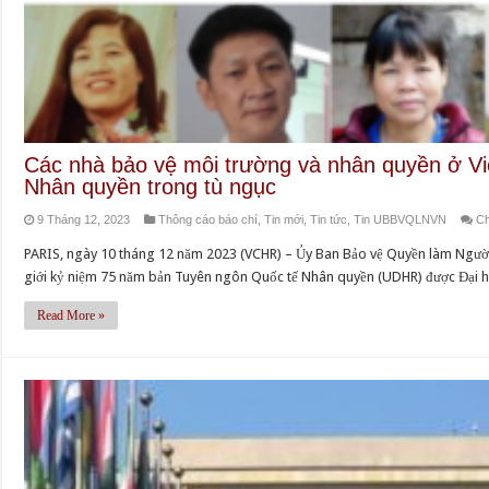
Các nhà bảo vệ môi trường và nhân quyền ở V
Nhân quyền trong tù ngục
9 Tháng 12, 2023
Thông cáo báo chí
,
Tin mới
,
Tin tức
,
Tin UBBVQLNVN
Ch
PARIS, ngày 10 tháng 12 năm 2023 (VCHR) – Ủy Ban Bảo vệ Quyền làm Người 
giới kỷ niệm 75 năm bản Tuyên ngôn Quốc tế Nhân quyền (UDHR) được Đại h
Read More »