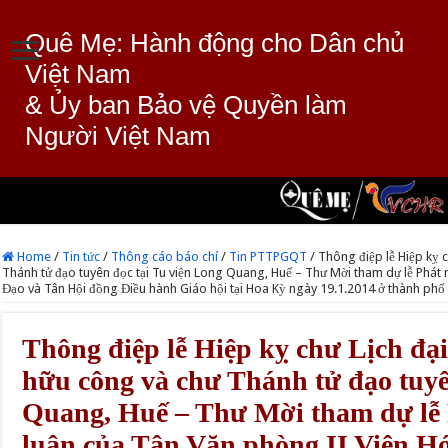
Quê Mẹ: Hành động cho Dân chủ
Việt Nam
& Ủy ban Bảo vệ Quyền làm
Người Việt Nam
Home
/
Tin tức
/
Thông cáo báo chí
/
Tin PTTPGQT
/
Thông điệp lễ Hiệp kỵ c
Thánh tử đạo tuyên đọc tại Tu viện Long Quang, Huế – Thư Mời tham dự lễ Phát 
Đạo và Tân Hội đồng Điều hành Giáo hội tại Hoa Kỳ ngày 19.1.2014 ở thành phố 
Thông điệp lễ Hiệp kỵ chư Lịch đại
hữu công và chư Thánh tử đạo tuyê
Quang, Huế – Thư Mời tham dự lễ 
luận của Tân Văn phòng II Viện H