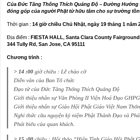
Của Đức Tăng Thống Thích Quảng Độ – Đường Hướng 
đóng góp của người Phật tử hữu tâm cho sự trường tồn 
Thời gian :
14 giờ chiều Chủ Nhật, ngày 19 tháng 1 năm 
Địa điểm :
FIESTA HALL, Santa Clara County Fairground
344 Tully Rd, San Jose, CA 95111
Chương trình :
> 14 :00
giờ chiều : Lễ chào cờ
Diễn văn của Ban Tổ chức
Đạo từ của Đức Tăng Thống Thích Quảng Độ
Giới thiệu nhân sự Văn Phòng II Viện Hoá Đạo GH
Giới thiệu nhân sự Giáo Hội Phật Giáo Việt Nam Thố
Nghi thức cầu nguyện kỷ niệm Phật Thành Đạo và Phá
Phát biểu của quan khách.
> 15 :00
chiều : Hội thảo
“Hiện Tình Giáo Hội Phật G