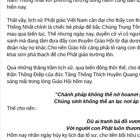
Nam Thống nhất với phương hướng đồng hành cùng dân tộc
hiện nay.
Thật vậy, lịch sử Phật giáo Việt Nam cận đại cho thấy con 
Thống Nhất chính là chiếc bè pháp để bậc Chúng Trung Tô
mau qua biển tục. Thế nhưng ngày nay, duyên cớ vì có ngườ
sanh mà đang tâm đưa đẩy con thuyền Giáo Hội từ đại dươn
đoàn này nọ khác.Cho nên Giáo hội càng phải tỏ rạng co
khai sơn phá thạch để cho Phật giáo trường tồn.
Qua những thăng trầm lịch sử, qua biến động thời thế, cho d
thần Thông Điệp của đức Tăng Thống Thích Huyền Quang v
sáng mãi trong lòng Giáo Hội hôm nay.
“Chánh pháp không thể nở hoanơi g
Chúng sinh không thể an lạc nơi áp
Thế cho nên :
Dù ai tranh bá đồ vươ
Với người con Phật luôn thươn
Hôm nay nhân ngày húy kỵ lịch đại tổ sư, chư tiền bối hữu 