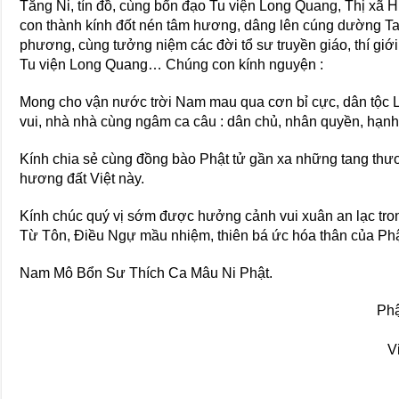
Tăng Ni, tín đồ, cùng bổn đạo Tu viện Long Quang, Thị xã
con thành kính đốt nén tâm hương, dâng lên cúng dường T
phương, cùng tưởng niệm các đời tổ sư truyền giáo, thí giớ
Tu viện Long Quang… Chúng con kính nguyện :
Mong cho vận nước trời Nam mau qua cơn bỉ cực, dân tộc
vui, nhà nhà cùng ngâm ca câu : dân chủ, nhân quyền, hạnh
Kính chia sẻ cùng đồng bào Phật tử gần xa những tang thư
hương đất Việt này.
Kính chúc quý vị sớm được hưởng cảnh vui xuân an lạc tr
Từ Tôn, Điều Ngự mầu nhiệm, thiên bá ức hóa thân của Phậ
Nam Mô Bổn Sư Thích Ca Mâu Ni Phật.
Phậ
V