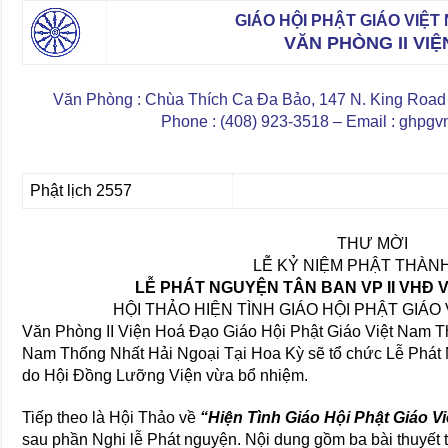
GIÁO HỘI PHẬT GIÁO VIỆ
VĂN PHÒNG II VI
Văn Phòng : Chùa Thích Ca Đa Bảo, 147 N. King Road
Phone : (408) 923-3518 – Email : ghpg
Phật lịch 2557
THƯ MỜI
LỄ KỶ NIỆM PHẬT THÀN
LỄ PHÁT NGUYỆN TÂN BAN VP II VHĐ
HỘI THẢO HIỆN TÌNH GIÁO HỘI PHẬT GIÁ
Văn Phòng II Viện Hoá Đạo Giáo Hội Phật Giáo Việt Nam T
Nam Thống Nhất Hải Ngoại Tại Hoa Kỳ sẽ tổ chức Lễ Phát
do Hội Đồng Lưỡng Viện vừa bổ nhiệm.
Tiếp theo là Hội Thảo về
“Hiện Tình Giáo Hội Phật Giáo 
sau phần Nghi lễ Phát nguyện. Nội dung gồm ba bài thuyết t