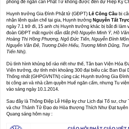
phòng để ngăn cản Phật Tử không được đến dự Hiệp Kỵ C
Huynh trưởng Gia Đình Phật tử (GĐPT)
Lê Công Cầu
bị câ
nhận lệnh quản chế tại gia, Huynh trưởng
Nguyễn Tất Trự
ngày 7.1 trở đi, 15 anh chị Huynh trưởng khác bị bắt đi làm 
đoàn GĐPT mất người dẫn dắt
(Hồ Nguyên Minh Ý, Hồ Văn
Hoàng Thị Hồng Phượng, Ngô Đức Tiến, Nguyễn Đình Mộn
Nguyễn Văn Đê, Trương Diên Hiếu, Trương Minh Dũng, Trư
Tiến Nhị).
Dù tình hình khủng bố ráo riết như thế, Tân ban Viện Hóa
Viện trưởng, dự tính mời khoảng 300 đại biểu các Ban Đại 
Thống nhất (GHPGVNTN) cùng các Huynh trưởng Gia Đình P
bị công an và nhà cầm quyền Huế ngăn cấm, nhưng Tu viện
vào sáng ngày 10.1.2014.
Sau đây là Thông Điệp Lễ Hiệp kỵ chư Lịch đại Tổ sư, chư 
và chư Thánh Tử Đạo do Hòa thượng Thích Như Đạt tuyên đ
Quang sáng hôm nay :
GIÁO HỘI PHẬT GIÁO VIỆ