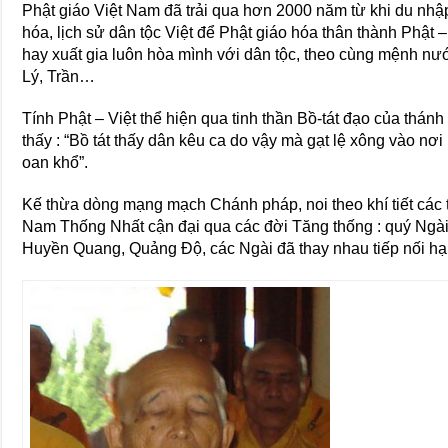
Phật giáo Việt Nam đã trải qua hơn 2000 năm từ khi du nhập
hóa, lịch sử dân tộc Việt để Phật giáo hóa thân thành Phật –
hay xuất gia luôn hòa mình với dân tộc, theo cùng mệnh nước 
Lý, Trần…
Tính Phật – Việt thể hiện qua tinh thần Bồ-tát đạo của thá
thấy : “Bồ tát thấy dân kêu ca do vậy mà gạt lệ xông vào nơ
oan khổ”.
Kế thừa dòng mạng mạch Chánh pháp, noi theo khí tiết các t
Nam Thống Nhất cận đại qua các đời Tăng thống : quý Ngài
Huyền Quang, Quảng Độ, các Ngài đã thay nhau tiếp nối 