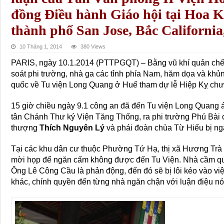
đồng Điều hành Giáo hội tại Hoa K
thành phố San Jose, Bắc Californi
10 Tháng 1, 2014
380 Views
PARIS, ngày 10.1.2014 (PTTPGQT) – Bằng vũ khí quản chế t
soát phi trường, nhà ga các tỉnh phía Nam, hăm dọa và khủn
quốc về Tu viện Long Quang ở Huế tham dự lễ Hiệp Kỵ chư 
15 giờ chiều ngày 9.1 công an đã đến Tu viện Long Quang
tân Chánh Thư ký Viện Tăng Thống, ra phi trường Phú Bài
thượng
Thích Nguyên Lý
và phái đoàn chùa Từ Hiếu bị ng
Tại các khu dân cư thuộc Phường Tứ Hạ, thị xã Hương Trà 
mời họp để ngăn cấm không được đến Tu Viện. Nhà cầm q
Ông Lê Công Cầu là phản động, đến đó sẽ bị lôi kéo vào việ
khác, chính quyền đến từng nhà ngăn chận với luận điệu nói