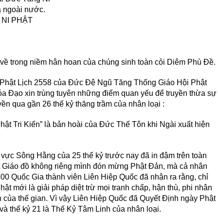
à ngoài nước.
 NI PHẬT
 về trong niềm hân hoan của chúng sinh toàn cỏi Diêm Phù Đề.
Phật Lịch 2558 của Đức Đệ Ngũ Tăng Thống Giáo Hội Phật
a Đạo xin trùng tuyên những điểm quan yếu để truyền thừa sự
ền qua gần 26 thế kỷ thăng trầm của nhân loại :
t Tri Kiến” là bản hoài của Đức Thế Tôn khi Ngài xuất hiện
vực Sông Hằng của 25 thế kỷ trước nay đã in đậm trên toàn
t Giáo đồ không riêng mình đón mừng Phật Đản, mà cả nhân
200 Quốc Gia thành viên Liên Hiệp Quốc đã nhận ra rằng, chỉ
 mới là giải pháp diệt trừ mọi tranh chấp, hận thù, phi nhân
 của thế gian. Vì vậy Liên Hiệp Quốc đã Quyết Định ngày Phật
à thế kỷ 21 là Thế Kỷ Tâm Linh của nhân loại.