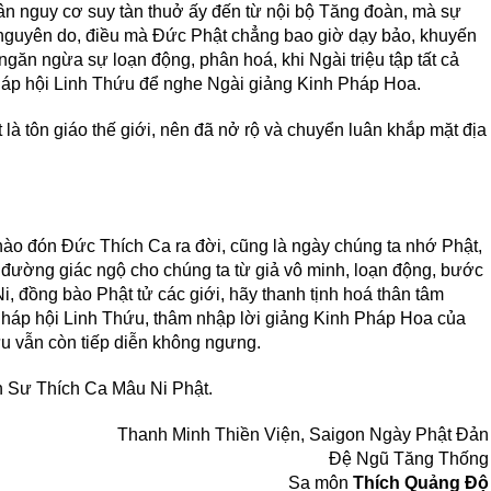
ân nguy cơ suy tàn thuở ấy đến từ nội bộ Tăng đoàn, mà sự
à nguyên do, điều mà Đức Phật chẳng bao giờ dạy bảo, khuyến
ể ngăn ngừa sự loạn động, phân hoá, khi Ngài triệu tập tất cả
Pháp hội Linh Thứu để nghe Ngài giảng Kinh Pháp Hoa.
là tôn giáo thế giới, nên đã nở rộ và chuyển luân khắp mặt địa
ào đón Đức Thích Ca ra đời, cũng là ngày chúng ta nhớ Phật,
đường giác ngộ cho chúng ta từ giả vô minh, loạn động, bước
Ni, đồng bào Phật tử các giới, hãy thanh tịnh hoá thân tâm
ề Pháp hội Linh Thứu, thâm nhập lời giảng Kinh Pháp Hoa của
u vẫn còn tiếp diễn không ngưng.
 Sư Thích Ca Mâu Ni Phật.
Thanh Minh Thiền Viện, Saigon Ngày Phật Đản
Đệ Ngũ Tăng Thống
Sa môn
Thích Quảng Độ