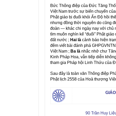
Bức Thông điệp của Đức Tăng Thống
Việt Nam trước sự biến chuyển của
Phật giáo bị đuổi khỏi Ấn Độ hồi th
nhưng đồng thời nguyên do cũng đến
đoàn — khác chi ngày nay với chủ 
tìm muôn nghìn kế “đuổi” Phật giáo r
đất nước ;
Hai là
cảnh báo hiện tr
đêm viết bài đánh phá GHPGVNTN, cũ
Việt Nam ;
Ba là
nhắc nhở chư Tăng 
Kinh Pháp Hoa, vẫn tiếp diễn không
tham gia Pháp hội Linh Thứu của Đ
Sau đây là toàn văn Thông điệp Ph
Phật lịch 2558 của Hoà thượng Việ
GIÁO
90 Trần Huy Li