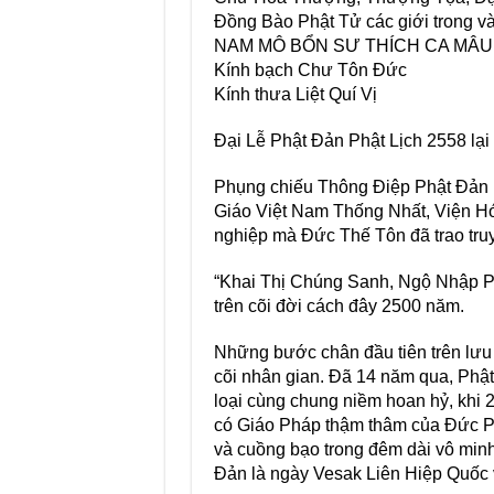
Đồng Bào Phật Tử các giới trong v
NAM MÔ BỔN SƯ THÍCH CA MÂU
Kính bạch Chư Tôn Đức
Kính thưa Liệt Quí Vị
Đại Lễ Phật Đản Phật Lịch 2558 lại
Phụng chiếu Thông Điệp Phật Đản 
Giáo Việt Nam Thống Nhất, Viện Hó
nghiệp mà Đức Thế Tôn đã trao truy
“Khai Thị Chúng Sanh, Ngộ Nhập Phậ
trên cõi đời cách đây 2500 năm.
Những bước chân đầu tiên trên lưu 
cõi nhân gian. Đã 14 năm qua, Phậ
loại cùng chung niềm hoan hỷ, khi 
có Giáo Pháp thậm thâm của Đức Phật
và cuồng bạo trong đêm dài vô minh
Đản là ngày Vesak Liên Hiệp Quốc v