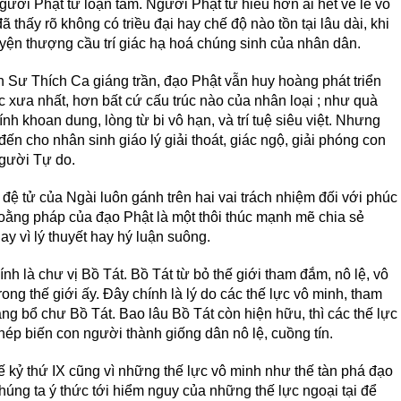
ười Phật tử loạn tâm. Người Phật tử hiểu hơn ai hết về lẽ vô
 thấy rõ không có triều đại hay chế độ nào tồn tại lâu dài, khi
uyện thượng cầu trí giác hạ hoá chúng sinh của nhân dân.
 Sư Thích Ca giáng trần, đạo Phật vẫn huy hoàng phát triển
 xưa nhất, hơn bất cứ cấu trúc nào của nhân loại ; như quà
nh khoan dung, lòng từ bi vô hạn, và trí tuệ siêu việt. Nhưng
n cho nhân sinh giáo lý giải thoát, giác ngộ, giải phóng con
người Tự do.
ệ tử của Ngài luôn gánh trên hai vai trách nhiệm đối với phúc
oằng pháp của đạo Phật là một thôi thúc mạnh mẽ chia sẻ
ay vì lý thuyết hay hý luận suông.
h là chư vị Bồ Tát. Bồ Tát từ bỏ thế giới tham đắm, nô lệ, vô
ong thế giới ấy. Đây chính là lý do các thế lực vô minh, tham
ng bổ chư Bồ Tát. Bao lâu Bồ Tát còn hiện hữu, thì các thế lực
phép biến con người thành giống dân nô lệ, cuồng tín.
ế kỷ thứ IX cũng vì những thế lực vô minh như thế tàn phá đạo
ng ta ý thức tới hiểm nguy của những thế lực ngoại tại để