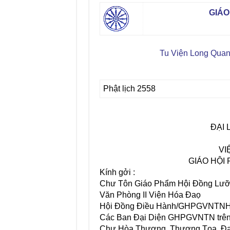
GIÁO
Tu Viện Long Quan
Phật lịch 2558
ĐẠI 
VI
GIÁO HỘI
Kính gởi :
Chư Tôn Giáo Phẩm Hội Đồng Lưỡ
Văn Phòng II Viện Hóa Đaọ
Hội Đồng Điều Hành/GHPGVNTNHN 
Các Ban Đại Diện GHPGVNTN trên
Chư Hòa Thượng, Thượng Tọa, Đạ