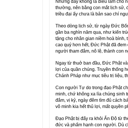
Nhưng đây không là điều làm cho ng
thường, nên bằng con mắt lịch sử, đã
triều đại ấy chưa là bản sao chí ng
Theo dòng lịch sử, từ ngày Đức Bổn
gần ba nghìn năm qua, như kiến trúc
tặng cho nhân gian niềm hoà bình, tí
cao quý hơn hết, Đức Phật đã đem đế
người tham đắm, nô lệ, thành con 
Ngay từ thuở ban đầu, Đức Phật và đ
lợi của quần chúng. Truyền thống h
Chánh Pháp như mục tiêu trị liệu, th
Con người Tự do trong đạo Phật chín
minh, chứ không xa lìa chúng sinh tr
đắm, vị kỷ, ngày đêm tìm đủ cách bá
vô minh kia hết thủ lợi, mất quyền 
Đạo Phật bị đẩy ra khỏi Ấn Độ từ th
đức và phẩm hạnh con người. Dù chú