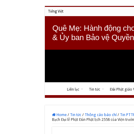
Tiếng Việt
Quê Mẹ: Hành động cho
& Ủy ban Bảo vệ Quyền
Liên lạc
Tin tức
Đài Phật giáo
Home
/
Tin tức
/
Thông cáo báo chí
/
Tin PT
Bạch Đại lễ Phật Đản Phật lịch 2558 của Viện trư