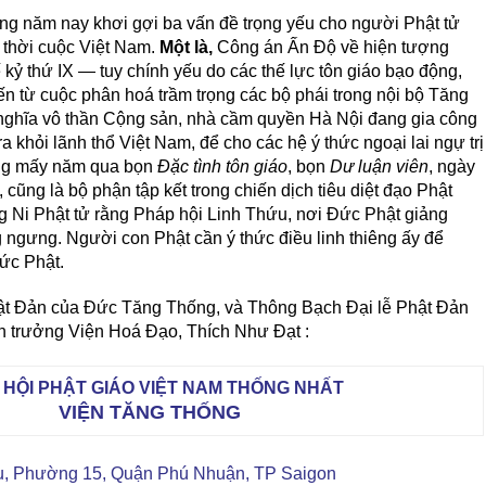
 năm nay khơi gợi ba vấn đề trọng yếu cho người Phật tử
 thời cuộc Việt Nam.
Một là,
Công án Ấn Độ về hiện tượng
ế kỷ thứ IX — tuy chính yếu do các thế lực tôn giáo bạo động,
 từ cuộc phân hoá trầm trọng các bộ phái trong nội bộ Tăng
nghĩa vô thần Cộng sản, nhà cầm quyền Hà Nội đang gia công
a khỏi lãnh thổ Việt Nam, để cho các hệ ý thức ngoại lai ngự trị
ạng mấy năm qua bọn
Đặc tình tôn giáo
, bọn
Dư luận viên
, ngày
ng là bộ phận tập kết trong chiến dịch tiêu diệt đạo Phật
Ni Phật tử rằng Pháp hội Linh Thứu, nơi Đức Phật giảng
 ngưng. Người con Phật cần ý thức điều linh thiêng ấy để
ức Phật.
ật Đản của Đức Tăng Thống, và Thông Bạch Đại lễ Phật Đản
n trưởng Viện Hoá Đạo, Thích Như Đạt :
 HỘI PHẬT GIÁO VIỆT NAM THỐNG NHẤT
VIỆN TĂNG THỐNG
ệu, Phường 15, Quận Phú Nhuận, TP Saigon