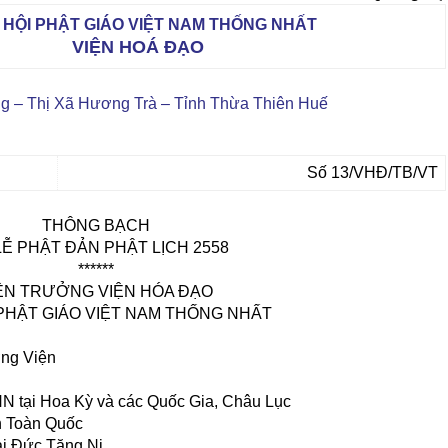
 HỘI PHẬT GIÁO VIỆT NAM THỐNG NHẤT
VIỆN HOÁ ĐẠO
g – Thị Xã Hương Trà – Tỉnh Thừa Thiên Huế
Số 13/VHĐ/TB/VT
THÔNG BẠCH
LỄ PHẬT ĐẢN PHẬT LỊCH 2558
******
ỆN TRƯỞNG VIỆN HÓA ĐẠO
 PHẬT GIÁO VIỆT NAM THỐNG NHẤT
ng Viện
tại Hoa Kỳ và các Quốc Gia, Châu Lục
 Toàn Quốc
i Đức Tăng Ni