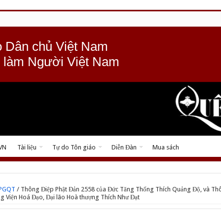
 Dân chủ Việt Nam
 làm Người Việt Nam
 VN
Tài liệu
Tự do Tôn giáo
Diễn Đàn
Mua sách
TPGQT
/
Thông Điệp Phật Đản 2558 của Đức Tăng Thống Thích Quảng Độ, và Th
ởng Viện Hoá Đạo, Đại lão Hoà thượng Thích Như Đạt