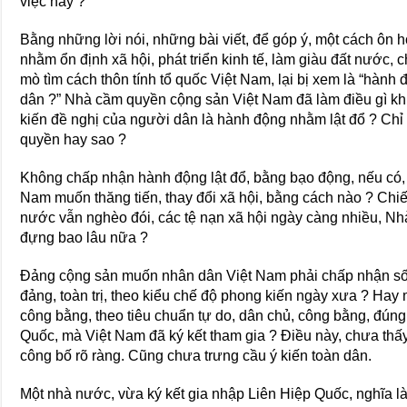
việc này ?
Bằng những lời nói, những bài viết, để góp ý, một cách ôn
nhằm ổn định xã hội, phát triển kinh tế, làm giàu đất nước
mò tìm cách thôn tính tổ quốc Việt Nam, lại bị xem là “hàn
dân ?” Nhà cầm quyền cộng sản Việt Nam đã làm điều gì kh
kiến đề nghị của người dân là hành động nhằm lật đổ ? Chỉ nó
quyền hay sao ?
Không chấp nhận hành động lật đổ, bằng bạo động, nếu có
Nam muốn thăng tiến, thay đổi xã hội, bằng cách nào ? Chiế
nước vẫn nghèo đói, các tệ nạn xã hội ngày càng nhiều, N
đựng bao lâu nữa ?
Đảng cộng sản muốn nhân dân Việt Nam phải chấp nhận sốn
đảng, toàn trị, theo kiểu chế độ phong kiến ngày xưa ? Hay
công bằng, theo tiêu chuẩn tự do, dân chủ, công bằng, đún
Quốc, mà Việt Nam đã ký kết tham gia ? Điều này, chưa th
công bố rõ ràng. Cũng chưa trưng cầu ý kiến toàn dân.
Một nhà nước, vừa ký kết gia nhập Liên Hiệp Quốc, nghĩa là