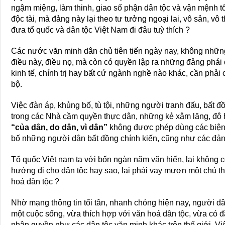
ngậm miệng, làm thinh, giao số phận dân tộc và vận mệnh t
độc tài, mà đảng này lại theo tư tưởng ngoại lai, vô sản, vô
đưa tổ quốc và dân tộc Việt Nam đi đâu tuỳ thích ?
Các nước văn minh dân chủ tiên tiến ngày nay, không nhữn
điều này, điều nọ, mà còn có quyền lập ra những đảng phái 
kinh tế, chính trị hay bất cứ ngành nghề nào khác, cần phải
bộ.
Việc đàn áp, khủng bố, tù tội, những người tranh đấu, bất đ
trong các Nhà cầm quyền thực dân, những kẻ xâm lăng, đô
“của dân, do dân, vì dân”
không được phép dùng các biện p
bố những người dân bất đồng chính kiến, cũng như các đảng
Tổ quốc Việt nam ta với bốn ngàn năm văn hiến, lại không c
hướng đi cho dân tộc hay sao, lại phải vay mượn một chủ thu
hoá dân tộc ?
Nhờ mạng thông tin tối tân, nhanh chóng hiện nay, người dâ
một cuộc sống, vừa thích hợp với văn hoá dân tộc, vừa có đ
nhân quyền như các dân tộc văn minh khác trên thế giới. Việc 