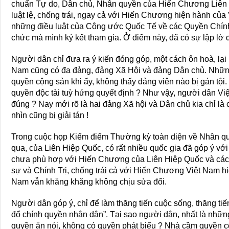
chuẩn Tự do, Dân chủ, Nhân quyền của Hiến Chương Liên H
luật lệ, chống trái, ngay cả với Hiến Chương hiện hành của
những điều luật của Công ước Quốc Tế về các Quyền Chính 
chức mà mình ký kết tham gia. Ở điểm này, đã có sự lập lờ 
Người dân chỉ đưa ra ý kiến đóng góp, một cách ôn hoà, lại 
Nam cũng có đa đảng, đảng Xã Hội và đảng Dân chủ. Những
quyền cộng sản khi ấy, không thấy đảng viên nào bị gán tội.
quyền độc tài tuỳ hứng quyết định ? Như vậy, người dân V
đúng ? Nay mới rõ là hai đảng Xã hội và Dân chủ kia chỉ là
nhìn cũng bị giải tán !
Trong cuộc họp Kiểm điểm Thường kỳ toàn diện về Nhân qu
qua, của Liên Hiệp Quốc, có rất nhiều quốc gia đã góp ý vớ
chưa phù hợp với Hiến Chương của Liên Hiệp Quốc và c
sự và Chính Trị, chống trái cả với Hiến Chương Việt Nam 
Nam vẫn khăng khăng không chịu sửa đổi.
Người dân góp ý, chỉ để làm thăng tiến cuộc sống, thăng tiến 
đổ chính quyền nhân dân”. Tại sao người dân, nhất là những
quyền ăn nói, không có quyền phát biểu ? Nhà cầm quyền c