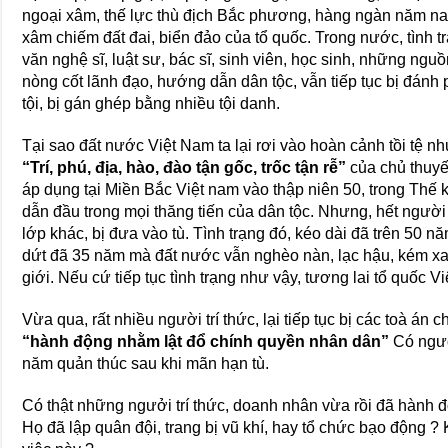
ngoại xâm, thế lực thù địch Bắc phương, hàng ngàn năm na
xâm chiếm đất đai, biển đảo của tổ quốc. Trong nước, tình trạ
văn nghệ sĩ, luật sư, bác sĩ, sinh viên, học sinh, những ngu
nòng cốt lãnh đạo, hướng dẫn dân tộc, vẫn tiếp tục bị đánh p
tội, bị gán ghép bằng nhiều tội danh.
Tại sao đất nước Việt Nam ta lại rơi vào hoàn cảnh tồi tệ nh
“Trí, phú, địa, hào, đào tận gốc, trốc tận rễ”
của chủ thuyế
áp dụng tại Miền Bắc Việt nam vào thập niên 50, trong Thế kỷ
dẫn đầu trong mọi thăng tiến của dân tộc. Nhưng, hết người
lớp khác, bị đưa vào tù. Tình trạng đó, kéo dài đã trên 50 nă
dứt đã 35 năm mà đất nước vẫn nghèo nàn, lạc hậu, kém xa 
giới. Nếu cứ tiếp tục tình trạng như vậy, tương lai tổ quốc V
Vừa qua, rất nhiều người trí thức, lại tiếp tục bị các toà án c
“hành động nhằm lật đổ chính quyền nhân dân”
Có người
năm quản thúc sau khi mãn hạn tù.
Có thật những ngưởi trí thức, doanh nhân vừa rồi đã hành 
Họ đã lập quân đội, trang bị vũ khí, hay tổ chức bạo động 