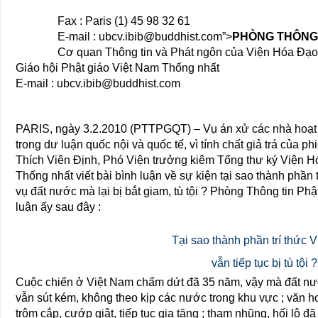
Fax : Paris (1) 45 98 32 61
E-mail : ubcv.ibib@buddhist.com”>
PHÒNG THÔNG 
Cơ quan Thông tin và Phát ngôn của Viện Hóa Ðạ
Giáo hội Phật giáo Việt Nam Thống nhất
E-mail :
ubcv.ibib@buddhist.com
PARIS, ngày 3.2.2010 (PTTPGQT) – Vụ án xử các nhà hoạt
trong dư luận quốc nội và quốc tế, vì tính chất giả trá của 
Thích Viên Định, Phó Viện trưởng kiêm Tổng thư ký Viện H
Thống nhất viết bài bình luận về sự kiện tại sao thành phần
vụ đất nước mà lại bị bắt giam, tù tội ? Phòng Thông tin Phật
luận ấy sau đây :
Tại sao thành phần trí thức 
vẫn tiếp tục bị tù tội ?
Cuộc chiến ở Việt Nam chấm dứt đã 35 năm, vậy mà đất nướ
vẫn sút kém, không theo kịp các nước trong khu vực ; văn ho
trộm cắp, cướp giật, tiếp tục gia tăng ; tham nhũng, hối lộ 