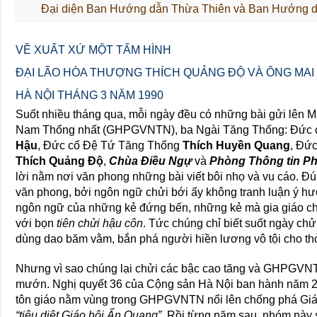
Đại diện Ban Hướng dẫn Thừa Thiên và Ban Hướng 
VỀ XUẤT XỨ MỘT TẤM HÌNH
ĐẠI LÃO HÒA THƯỢNG THÍCH QUẢNG ĐỘ VÀ ÔNG MAI 
HÀ NỘI THÁNG 3 NĂM 1990
Suốt nhiều tháng qua, mỗi ngày đều có những bài gửi lên M
Nam Thống nhất (GHPGVNTN), ba Ngài Tăng Thống: Đức
Hậu
, Đức cố Đệ Tứ Tăng Thống
Thích Huyền Quang
, Đứ
Thích Quảng Độ
,
Chùa Điều Ngự
và
Phòng Thông tin Ph
lời nằm nơi văn phong những bài viết bôi nhọ và vu cáo. Đú
văn phong, bởi ngôn ngữ chửi bới ấy không tranh luận ý hư
ngôn ngữ của những kẻ đứng bến, những kẻ mà gia giáo ch
với bọn
tiên chửi hậu côn
. Tức chúng chỉ biết suốt ngày chử
dùng dao băm vằm, bắn phá người hiền lương vô tội cho t
Nhưng vì sao chúng lại chửi các bậc cao tăng và GHPGVNTN
mướn. Nghị quyết 36 của Cộng sản Hà Nội ban hành năm 20
tôn giáo nằm vùng trong GHPGVNTN nổi lên chống phá Giáo
“tiêu diệt Giáo hội Ấn Quang”
. Rồi từng năm sau, nhóm này 