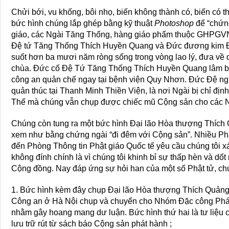
Chửi bới, vu khống, bôi nhọ, biến không thành có, biến có
bức hình chúng lắp ghép bằng kỹ thuật
Photoshop
để “chứng
giáo, các Ngài Tăng Thống, hàng giáo phẩm thuộc GHPGVN
Đệ tứ Tăng Thống Thích Huyền Quang và Đức đương kim 
suốt hơn ba mươi năm ròng sống trong vòng lao lý, đưa về q
chùa. Đức cố Đệ Tứ Tăng Thống Thích Huyền Quang lâm bện
công an quản chế ngay tại bệnh viện Quy Nhơn. Đức Đệ n
quản thúc tại Thanh Minh Thiền Viện, là nơi Ngài bị chỉ địn
Thế mà chúng vẫn chụp được chiếc mũ Cộng sản cho các N
Chúng còn tung ra một bức hình Đại lão Hòa thượng Thích
xem như bằng chứng ngài “đi đêm với Cộng sản”. Nhiều Ph
đến Phòng Thông tin Phật giáo Quốc tế yêu cầu chúng tôi xá
không đính chính là vì chúng tôi khinh bỉ sự thấp hèn và d
Cộng đồng. Nay đáp ứng sự hỏi han của một số Phật tử, chún
1. Bức hình kèm đây chụp Đại lão Hòa thượng Thích Quảng
Công an ở Hà Nội chụp và chuyển cho Nhóm Đặc công Phá 
nhằm gây hoang mang dư luận. Bức hình thứ hai là tư liệu 
lưu trữ rút từ sách báo Cộng sản phát hành ;