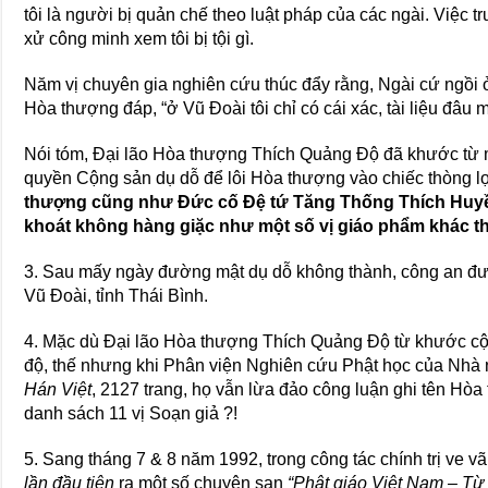
tôi là người bị quản chế theo luật pháp của các ngài. Việc trư
xử công minh xem tôi bị tội gì.
Năm vị chuyên gia nghiên cứu thúc đẩy rằng, Ngài cứ ngồi 
Hòa thượng đáp, “ở Vũ Đoài tôi chỉ có cái xác, tài liệu đâu 
Nói tóm, Đại lão Hòa thượng Thích Quảng Độ đã khước từ 
quyền Cộng sản dụ dỗ để lôi Hòa thượng vào chiếc thòng 
thượng cũng như Đức cố Đệ tứ Tăng Thống Thích Huyền 
khoát không hàng giặc như một số vị giáo phẩm khác 
3. Sau mấy ngày đường mật dụ dỗ không thành, công an đư
Vũ Đoài, tỉnh Thái Bình.
4. Mặc dù Đại lão Hòa thượng Thích Quảng Độ từ khước cộng
độ, thế nhưng khi Phân viện Nghiên cứu Phật học của Nh
Hán Việt
, 2127 trang, họ vẫn lừa đảo công luận ghi tên H
danh sách 11 vị Soạn giả ?!
5. Sang tháng 7 & 8 năm 1992, trong công tác chính trị ve v
lần đầu tiên
ra một số chuyên san
“Phật giáo Việt Nam – Từ