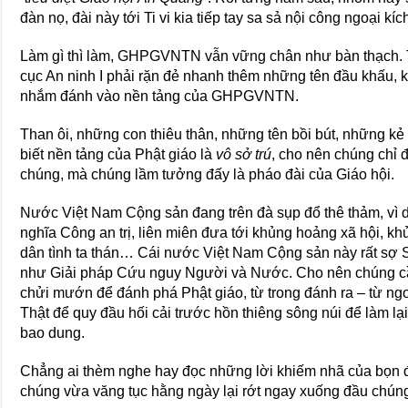
đàn nọ, đài này tới Ti vi kia tiếp tay sa sả nội công ngoại kíc
Làm gì thì làm, GHPGVNTN vẫn vững chân như bàn thạch. 
cục An ninh I phải rặn đẻ nhanh thêm những tên đầu khấu, 
nhắm đánh vào nền tảng của GHPGVNTN.
Than ôi, những con thiêu thân, những tên bồi bút, những kẻ
biết nền tảng của Phật giáo là
vô sở trú
, cho nên chúng chỉ 
chúng, mà chúng lầm tưởng đấy là pháo đài của Giáo hội.
Nước Việt Nam Cộng sản đang trên đà sụp đổ thê thảm, vì d
nghĩa Công an trị, liên miên đưa tới khủng hoảng xã hội, kh
dân tình ta thán… Cái nước Việt Nam Cộng sản này rất s
như Giải pháp Cứu nguy Người và Nước. Cho nên chúng cần
chửi mướn để đánh phá Phật giáo, từ trong đánh ra – từ ngo
Thật để quy đầu hối cải trước hồn thiêng sông núi để làm l
bao dung.
Chẳng ai thèm nghe hay đọc những lời khiếm nhã của bọn 
chúng vừa văng tục hằng ngày lại rớt ngay xuống đầu chúng