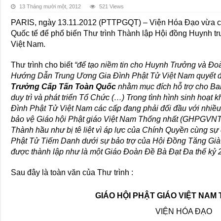
13 Tháng mười một, 2012
521 Views
PARIS, ngày 13.11.2012 (PTTPGQT) – Viện Hóa Đạo vừa c
Quốc tế để phổ biến Thư trình Thành lập Hội đồng Huynh t
Việt Nam.
Thư trình cho biết
“để tạo niềm tin cho Huynh Trưởng và Đo
Hướng Dẫn Trung Ương Gia Đình Phật Tử Việt Nam quyết đ
Trưởng Cấp Tấn Toàn Quốc
nhằm mục đích hỗ trợ cho Ba
duy trì và phát triển Tổ Chức (…) Trong tình hình sinh hoạt 
Đình Phật Tử Việt Nam các cấp đang phải đối đầu với nhiề
bảo vệ Giáo hội Phật giáo Việt Nam Thống nhất (GHPGVNT
Thành hầu như bị tê liệt vì áp lực của Chính Quyền cùng s
Phật Tử Tiếm Danh dưới sự bảo trợ của Hội Đồng Tăng 
được thành lập như là một Giáo Đoàn Đề Bà Đạt Đa thế kỷ 
Sau đây là toàn văn của Thư trình :
GIÁO HỘI PHẬT GIÁO VIỆT NAM
VIỆN HÓA ĐẠO