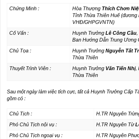
Chứng Minh :
Hòa Thượng
Thích Chơn Ni
Tỉnh Thừa Thiên Huế (đương 
VHĐ/GHPGVNTN)
Cố Vấn :
Huynh Trưởng
Lê Công Cầu
,
Ban Hướng Dẫn Trung Ươn
Chủ Tọa :
Huynh Trưởng
Nguyễn Tất T
Thừa Thiên
Thuyết Trình Viên :
Huynh Trưởng
Văn Tiến Nhị
,
Thừa Thiên
Sau một ngày làm việc tích cực, tất cả Huynh Trưởng Cấ
gồm có :
Chủ Tịch :
H.TR Nguyên Trừ
Phó Chủ Tịch nội vụ :
H.TR Nguyên Từ
L
Phó Chủ Tịch ngoại vụ :
H.TR Nguyên Phư