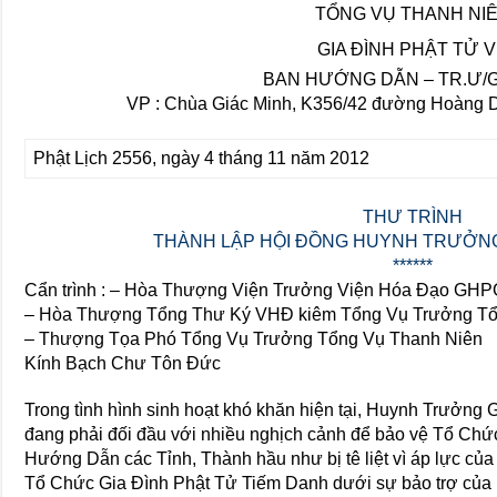
TỔNG VỤ THANH NI
GIA ĐÌNH PHẬT TỬ 
BAN HƯỚNG DẪN – TR.Ư/
VP : Chùa Giác Minh, K356/42 đường Hoàng D
Phật Lịch 2556, ngày 4 tháng 11 năm 2012
THƯ TRÌNH
THÀNH LẬP HỘI ĐỒNG HUYNH TRƯỞNG
******
Cẩn trình : – Hòa Thượng Viện Trưởng Viện Hóa Đạo G
– Hòa Thượng Tổng Thư Ký VHĐ kiêm Tổng Vụ Trưởng Tổ
– Thượng Tọa Phó Tổng Vụ Trưởng Tổng Vụ Thanh Niên
Kính Bạch Chư Tôn Đức
Trong tình hình sinh hoạt khó khăn hiện tại, Huynh Trưởng
đang phải đối đầu với nhiều nghịch cảnh để bảo vệ Tổ C
Hướng Dẫn các Tỉnh, Thành hầu như bị tê liệt vì áp lực c
Tổ Chức Gia Đình Phật Tử Tiếm Danh dưới sự bảo trợ của