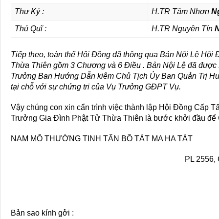
Thư Ký :
H.TR Tâm Nhơn
N
Thủ Quĩ :
H.TR Nguyên Tín
N
Tiếp theo, toàn thể Hội Đồng đã thông qua Bản Nội Lệ H
Thừa Thiên gồm 3 Chương và 6 Điều . Bản Nội Lệ đã được
Trưởng Ban Hướng Dẫn kiêm Chủ Tịch Ủy Ban Quản Trị H
tại chỗ với sự chứng tri của Vụ Trưởng GĐPT Vụ.
Vậy chúng con xin cẩn trình việc thành lập Hội Đồng Cấp
Trưởng Gia Đình Phật Tử Thừa Thiên là bước khởi đầu để
NAM MÔ THƯỜNG TINH TẤN BỒ TÁT MA HA TÁT
PL 2556, 
Bản sao kính gởi :