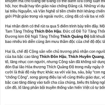
khuyển mã cho Đảng để Đảng có thể đánh lừa công luận th
hội, học thuật hay tôn giáo nào chống Đảng cả. Những ví dụ
lại triều Nguyễn, và Văn Nghệ sĩ tiền chiến thời kháng chi
giới Phật giáo trong và ngoài nước, cũng đã có vài ba vị nổ
Hai nhận định có thể rút ra qua 5 điểm trình bày trên đây. M
Tam Tăng Thống
Thích Đôn Hậu
. Đức cố Đệ Tứ Tăng Th
Đương kim Đệ Ngũ Tăng Thống
Thích Quảng Độ
bất khuấ
bao nhiêu trò diễn cùng âm mưu thâm độc của chế độ độc tài
Hai là, chế độ Cộng sản vốn chủ trương phủ nhận con người,
của ba bậc cao tăng
Thích Đôn Hậu
,
Thích Huyền Quang
tố, lăng nhục con người, nhưng Cộng sản đã không sử dụng 
đón Đại lão Hòa thượng Thích Quảng Độ trong mấy ngày ở
cười là thái độ này thực khác xa với vài ba, sáu, bảy “con ng
“chống Cộng”, song giọng điệu lại vô cùng thiếu giáo dục, v
bậc cao tăng đáng vào tuổi cha của chúng, biểu thị bằng 
côn đồ, lố lăng phản bội truyền thống văn hiến Việt có tự b