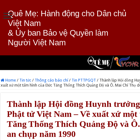
Quê Mẹ: Hành động cho Dân chủ
Việt Nam
& Ủy ban Bảo vệ Quyền làm
Người Việt Nam
Home
/
Tin tức
/
Thông cáo báo chí
/
Tin PTTPGQT
/
Thành lập Hội đồng Huy
xuất xứ một tấm hình của Đức Tăng Thống Thích Quảng Độ và Ô. Mai Chí Thọ 
Thành lập Hội đồng Huynh trưởng
Phật tử Việt Nam – Về xuất xứ một
Tăng Thống Thích Quảng Độ và Ô.
an chụp năm 1990