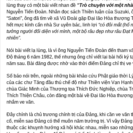
lùng thay có một bài viết nhan đề
“Trò chuyện với một nhà
Nguyễn Tiến Đoàn. Nhân đọc sách Thiền luận của Suzuki, 
“Satori”, ông đã tìm về xã Vũ Đoài gặp Đại lão Hòa thượn
hết mực kính cẩn nhà Sư uyên bác, linh lợi
“có đôi mắt (hổ 
tưởng người đối diện với mình, một bộ râu đẹp như râu Đạt M
nhiên”.
Nói bài viết lạ lùng, là vì ông Nguyễn Tiến Đoàn đến tham
Độ tháng 6 năm 1982, thế nhưng ông chỉ viết lại bài hối ký
năm sau. Bài đăng được nhờ vào thời điểm Đảng chỉ thị 
Số báo nói trên, ngoài những bài khảo cứu Phật giáo thời L
của các chư Tăng đầu thú chế độ như Thiền viện Vạn Hạn
chùa Giác Minh của Thượng tọa Thích Đức Nghiệp, chùa T
Thích Thiện Châu, còn đăng một bài về Đại lão Hòa thượng
nhắm ve vãn.
Đây chính là chủ trương chính trị của Đảng, khi cần ve vãn th
cổ, miễn sao Đảng có thể muôn năm trường trị. Vì vậy Đảng
thuộc các khuynh hướng xã hội khác nhau, miễn sao những 