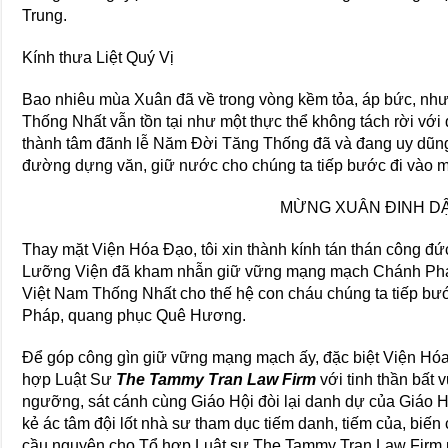
Trung.
Kính thưa Liệt Quý Vị
Bao nhiêu mùa Xuân đã về trong vòng kềm tỏa, áp bức, nh
Thống Nhất vẫn tồn tại như một thực thể không tách rời với
thành tâm đãnh lễ Năm Đời Tăng Thống đã và đang uy dũng
đường dựng văn, giữ nước cho chúng ta tiếp bước đi vào 
MỪNG XUÂN ĐINH D
Thay mặt Viện Hóa Đạo, tôi xin thành kính tán thán công
Lưỡng Viện đã kham nhẫn giữ vững mạng mạch Chánh Pháp
Việt Nam Thống Nhất cho thế hệ con cháu chúng ta tiếp bướ
Pháp, quang phục Quê Hương.
Để góp công gìn giữ vững mạng mạch ấy, đặc biệt Viện Hóa 
hợp Luật Sư
The Tammy Tran Law Firm
với tinh thần bất v
ngưỡng, sát cánh cùng Giáo Hội đòi lại danh dự của Giáo 
kẻ ác tâm đội lốt nhà sư tham dục tiếm danh, tiếm của, biến
cầu nguyện cho Tổ hợp Luật sư The Tammy Tran Law Firm m