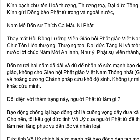
Kính bạch chư tôn Hoà thượng, Thượng toạ, Đại đức Tăng 
Kính gửi Đồng bào Phật tử trong và ngoài nước,
Nam Mô Bổn sư Thích Ca Mâu Ni Phật
Thay mặt Hội Ðồng Lưỡng Viện Giáo hội Phật giáo Việt Nam 
Chư Tôn Hòa thượng, Thượng tọa, Ðại đức Tăng Ni và toàn t
nước lời chúc Năm Mới An lành, Như ý, Phật sự viên thành,
Bốn mươi hai năm đã dài và đủ để nhận rõ sức mạnh bạo độ
giáo, không cho Giáo hội Phật giáo Việt Nam Thống nhất (
và hoằng dương Chánh pháp cứu khổ độ sinh. Không tự mình
khác cứu mình.
Đối diện với thảm trạng này, người Phật tử làm gì ?
Bạo động chống lại bạo động chỉ là cuồng vọng đẩy đưa xã h
Cho nên, tôi kêu gọi đức tính Vô Uý của người Phật tử để 
làm nền tảng phục vụ dân tộc và nhân loại.
Đức tính Vô Uý chính là sức mạnh bất bạo động dẹp tan mọi