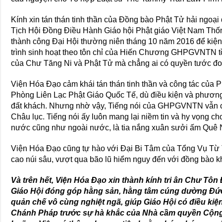
Kính xin tán thán tinh thần của Đồng bào Phật Tử hải ngo
Tịch Hội Đồng Điều Hành Giáo hội Phật giáo Việt Nam Thốn
thành công Đại Hội thường niên tháng 10 năm 2016 để kiệ
trình sinh hoạt theo tôn chỉ của Hiến Chương GHPGVNTN t
của Chư Tăng Ni và Phật Tử mà chẳng ai có quyền tước đo
Viện Hóa Đạo cảm khái tán thán tinh thần và công tác của 
Phòng Liên Lạc Phật Giáo Quốc Tế, dù điều kiện và phương
đất khách. Nhưng nhờ vậy, Tiếng nói của GHPGVNTN vẫn cất
Châu lục. Tiếng nói ấy luôn mang lại niềm tin và hy vọng c
nước cũng như ngoài nước, là tia nắng xuân sưởi ấm Quê 
Viện Hóa Đạo cũng tự hào với Đại Bi Tâm của Tổng Vụ Từ 
cao núi sâu, vượt qua bão lũ hiểm nguy đến với đồng bào k
Và trên hết, Viện Hóa Đạo xin thành kính tri ân Chư Tô
Giáo Hội đóng góp hằng sản, hằng tâm cúng dường Đứ
quản chế vô cùng nghiệt ngã, giúp Giáo Hội có điều kiện
Chánh Pháp trước sự hà khắc của Nhà cầm quyền Cộng