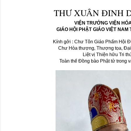
THƯ XUÂN ĐINH D
VIỆN TRƯỞNG VIỆN HÓ
GIÁO HỘI PHẬT GIÁO VIỆT NAM
Kính gởi : Chư Tôn Giáo Phẩm Hội 
Chư Hòa thượng, Thượng tọa, Đại
Liệt vị Thiện hữu Tri th
Toàn thể Đồng bào Phật tử trong 