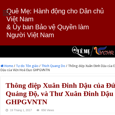
Quê Mẹ: Hành động cho Dân chủ
Việt Nam
& Ủy ban Bảo vệ Quyền làm
Người Việt Nam
Home
/
Tự do Tôn giáo
/
Thich Quang Do
/
Thông điệp Xuân Đinh Dậu của 
Dậu của Viện Hoá Đạo GHPGVNTN
Thông điệp Xuân Đinh Dậu của Đứ
Quảng Độ, và Thư Xuân Đinh Dậu 
GHPGVNTN
19 Tháng 1, 2017
656 Views