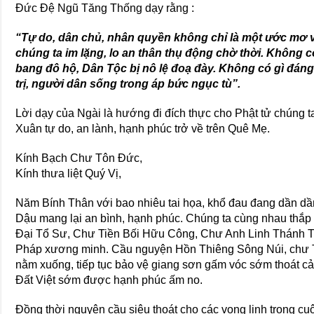
Đức Đệ Ngũ Tăng Thống dạy rằng :
“Tự do, dân chủ, nhân quyền không chỉ là một ước mơ v
chúng ta im lặng, lo an thân thụ động chờ thời. Không 
bang đô hộ, Dân Tộc bị nô lệ đoạ đày. Không có gì đáng
trị, người dân sống trong áp bức ngục tù”.
Lời dạy của Ngài là hướng đi đích thực cho Phật tử chúng t
Xuân tự do, an lành, hạnh phúc trở về trên Quê Mẹ.
Kính Bạch Chư Tôn Đức,
Kính thưa liệt Quý Vị,
Năm Bính Thân với bao nhiêu tai họa, khổ đau đang dần dầ
Dậu mang lại an bình, hạnh phúc. Chúng ta cùng nhau thắ
Đại Tổ Sư, Chư Tiền Bối Hữu Công, Chư Anh Linh Thánh 
Pháp xương minh. Cầu nguyện Hồn Thiêng Sông Núi, chư T
nằm xuống, tiếp tục bảo vệ giang sơn gấm vóc sớm thoát c
Đất Việt sớm được hạnh phúc ấm no.
Đồng thời nguyện cầu siêu thoát cho các vong linh trong cuộc