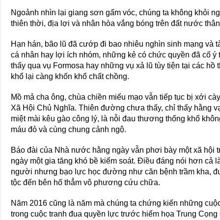
Ngoảnh nhìn lại giang sơn gấm vóc, chúng ta không khỏi n
thiên thời, địa lợi và nhân hòa vắng bóng trên đất nước thân
Hạn hán, bão lũ đã cướp đi bao nhiêu nghìn sinh mạng và tài
cá nhân hay lợi ích nhóm, những kẻ có chức quyền đã cố ý ti
thấy qua vụ Formosa hay những vụ xả lũ tùy tiện tại các hồ
khổ lại càng khốn khổ chất chồng.
Mồ mả cha ông, chùa chiền miếu mạo vẫn tiếp tục bị xới cà
Xã Hội Chủ Nghĩa. Thiên đường chưa thấy, chỉ thấy hằng v
miệt mài kêu gào công lý, là nỗi đau thương thống khổ khô
máu đỏ và cùng chung cảnh ngộ.
Báo đài của Nhà nước hằng ngày vẫn phơi bày một xã hội tr
ngày một gia tăng khó bề kiểm soát. Điều đáng nói hơn cả l
người nhưng bạo lực học đường như căn bệnh trầm kha, đưa
tộc đến bên hố thẳm vô phương cứu chữa.
Năm 2016 cũng là năm mà chúng ta chứng kiến những cuộc 
trong cuộc tranh đua quyền lực trước hiểm họa Trung Cọng