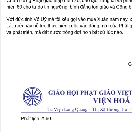
Chấn Hưng Phật giáo thập niên 20, đào tạo Tăng tài và phát
niên 60 cho tự do tín ngưỡng, bình đẳng tôn giáo và Công b
Với đức tính Vô Uý mà tôi kêu gọi vào mùa Xuân năm nay, x
các giới hãy nỗ lực thực hiện cuộc vận động mới của Phật 
và phát triển, mà đất nước trông đợi hơn bất cứ lúc nào.
G
Phật lịch 2560 Số 01.17