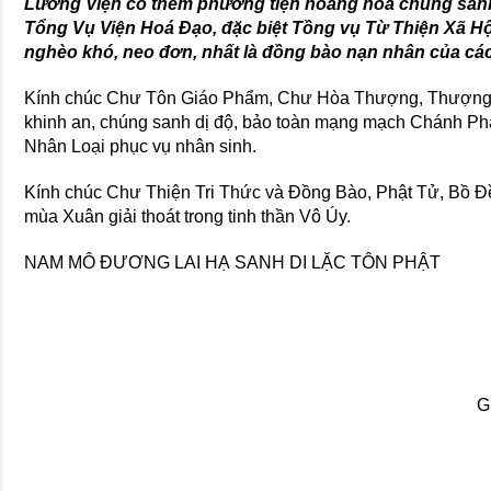
Lưỡng Viện có thêm phương tiện hoằng hóa chúng sanh, 
Tổng Vụ Viện Hoá Đạo, đặc biệt Tồng vụ Từ Thiện Xã Hộ
nghèo khó, neo đơn, nhất là đồng bào nạn nhân của các đ
Kính chúc Chư Tôn Giáo Phẩm, Chư Hòa Thượng, Thượng T
khinh an, chúng sanh dị độ, bảo toàn mạng mạch Chánh P
Nhân Loại phục vụ nhân sinh.
Kính chúc Chư Thiện Tri Thức và Đồng Bào, Phật Tử, Bồ Đề
mùa Xuân giải thoát trong tinh thần Vô Úy.
NAM MÔ ĐƯƠNG LAI HẠ SANH DI LẶC TÔN PHẬT
G