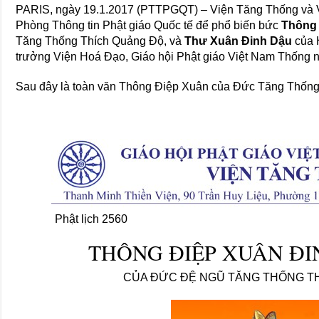
PARIS, ngày 19.1.2017 (PTTPGQT) – Viện Tăng Thống và 
Phòng Thông tin Phật giáo Quốc tế để phổ biến bức
Thông 
Tăng Thống Thích Quảng Độ, và
Thư Xuân Đinh Dậu
của 
trưởng Viện Hoá Đạo, Giáo hội Phật giáo Việt Nam Thống
Sau đây là toàn văn Thông Điệp Xuân của Đức Tăng Thống
Phật lịch 2560 S
THÔNG ÐIỆP XUÂN ĐI
CỦA ĐỨC ĐỆ NGŨ TĂNG THỐNG T