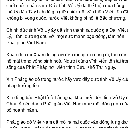
chết chóc nhân sinh. Đức tính Vô Uý đã thể hiện qua hàng
thế kỷ đầu Tây lịch để gìn giữ chiếc nôi văn hiến Việt trên 
không bị vong quốc, nước Việt không bị nô lệ Bắc phương.
Chính đức tính Vô Uý ấy đã sinh thành ra quốc gia Đại Việt s
Lý, Trần, đương đầu với mọi sức mạnh bạo động, làm nên lị
Phật giáo Việt Nam.
Xuân đến rồi Xuân đi, người đến rồi người cũng đi, theo đ
hề mất trong vòng sinh hoá. Người cũng vĩnh viễn tồn tại tr
sống của Phật Pháp nơi viễn trình Cứu Khổ Trừ Nguy.
Xin Phật giáo đồ trong nước hãy vực dậy đức tính Vô Uý củ
pháp trường tồn.
Xin đồng bào Phật tử ở hải ngoại khai triển đức tính Vô Uý 
Châu Á nêu danh Phật giáo Việt Nam như một đóng góp của 
bố hoành hành.
Phật giáo đồ Việt Nam đã mở ra hai cuộc vận động lừng da