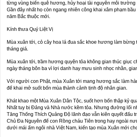
từng vùng biển quê hương, hủy hoại tài nguyên môi trường 
Gần đây nhất họ còn ngang nhiên công khai xâm phạm bầu 
năm Bắc thuộc mới.
Kính thưa Quý Liệt Vị
Mùa xuân tới, cỏ cây hoa lá đua sắc khoe hương làm bừng t
tháng giá.
Mùa xuân tới, trầm hương quyện tỏa không gian thúc giục c
ngày tháng bôn ba vì lợi danh hay mưu sinh nhọc nhằn, gia
Với người con Phật, mùa Xuân tới mang hương sắc làm hành 
để khai mở suốt bốn mùa thành cảnh tịnh độ nhân gian.
Khát khao một Mùa Xuân Dân Tộc, suốt hơn bốn thập kỷ qu
Nhất tuy bị Đảng và Nhà nước kềm tỏa. Nhưng đường lối 
Tăng Thống Thích Quảng Độ lãnh đạo vẫn kiên quyết đấu t
Chủ Đa Nguyên để con Rồng cháu Tiên trong hay ngoài nướ
dưới mái ấm ngôi nhà Việt Nam, kiến tạo mùa Xuân mới ch