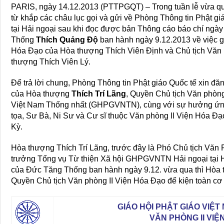
PARIS, ngày 14.12.2013 (PTTPGQT) – Trong tuần lễ vừa qua
từ khắp các châu lục gọi và gửi về Phòng Thông tin Phật giá
tại Hải ngoại sau khi đọc được bản Thông cáo báo chí ngà
Thống
Thích Quảng Độ
ban hành ngày 9.12.2013 về việc g
Hóa Đạo của Hòa thượng Thích Viên Định và Chủ tịch Văn
thượng Thích Viên Lý.
Để trả lời chung, Phòng Thông tin Phật giáo Quốc tế xin đă
của Hòa thượng
Thích Trí Lãng
, Quyền Chủ tịch Văn phòng
Việt Nam Thống nhất (GHPGVNTN), cùng với sự hưởng ứn
tọa, Sư Bà, Ni Sư và Cư sĩ thuộc Văn phòng II Viện Hóa 
Kỳ.
Hòa thượng Thích Trí Lãng, trước đây là Phó Chủ tịch Văn
trưởng Tổng vụ Từ thiện Xã hội GHPGVNTN Hải ngoại tại H
của Đức Tăng Thống ban hành ngày 9.12. vừa qua thì Hòa t
Quyền Chủ tịch Văn phòng II Viện Hóa Đạo để kiện toàn cơ 
GIÁO HỘI PHẬT GIÁO VIỆ
VĂN PHÒNG II VIỆ