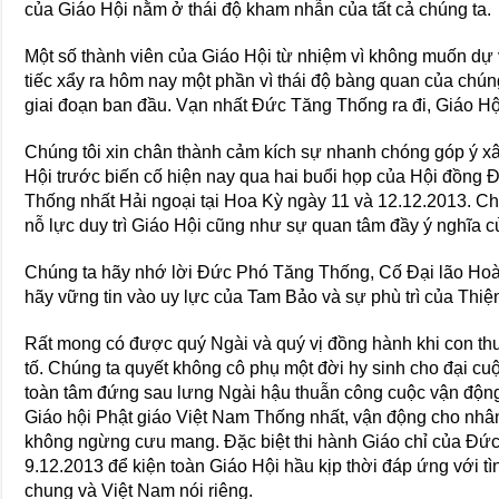
của Giáo Hội nằm ở thái độ kham nhẫn của tất cả chúng ta.
Một số thành viên của Giáo Hội từ nhiệm vì không muốn dự
tiếc xẩy ra hôm nay một phần vì thái độ bàng quan của chúng
giai đoạn ban đầu. Vạn nhất Đức Tăng Thống ra đi, Giáo Hội
Chúng tôi xin chân thành cảm kích sự nhanh chóng góp ý x
Hội trước biến cố hiện nay qua hai buổi họp của Hội đồng 
Thống nhất Hải ngoại tại Hoa Kỳ ngày 11 và 12.12.2013. Chú
nỗ lực duy trì Giáo Hội cũng như sự quan tâm đầy ý nghĩa c
Chúng ta hãy nhớ lời Đức Phó Tăng Thống, Cố Đại lão Ho
hãy vững tin vào uy lực của Tam Bảo và sự phù trì của Thi
Rất mong có được quý Ngài và quý vị đồng hành khi con th
tố. Chúng ta quyết không cô phụ một đời hy sinh cho đại 
toàn tâm đứng sau lưng Ngài hậu thuẫn công cuộc vận động
Giáo hội Phật giáo Việt Nam Thống nhất, vận động cho nh
không ngừng cưu mang. Đặc biệt thi hành Giáo chỉ của Đ
9.12.2013 để kiện toàn Giáo Hội hầu kịp thời đáp ứng với tì
chung và Việt Nam nói riêng.