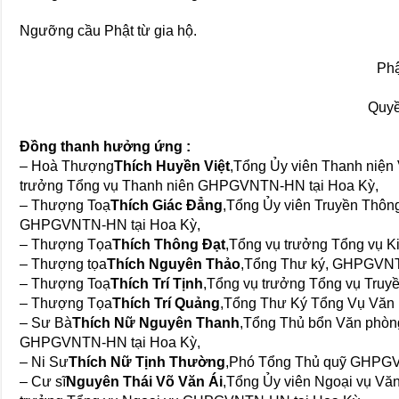
Ngưỡng cầu Phật từ gia hộ.
Phậ
Quyề
Đồng thanh hưởng ứng :
– Hoà Thượng
Thích Huyền Việt
,Tổng Ủy viên Thanh niện
trưởng Tổng vụ Thanh niên GHPGVNTN-HN tại Hoa Kỳ,
– Thượng Toạ
Thích Giác Đẳng
,Tổng Ủy viên Truyền Thôn
GHPGVNTN-HN tại Hoa Kỳ,
– Thượng Tọa
Thích Thông Đạt
,Tổng vụ trưởng Tổng vụ 
– Thượng tọa
Thích Nguyên Thảo
,Tổng Thư ký, GHPGVN
– Thượng Toạ
Thích Trí Tịnh
,Tổng vụ trưởng Tổng vụ Tru
– Thượng Tọa
Thích Trí Quảng
,Tổng Thư Ký Tổng Vụ Văn
– Sư Bà
Thích Nữ Nguyên Thanh
,Tổng Thủ bổn Văn phòn
GHPGVNTN-HN tại Hoa Kỳ,
– Ni Sư
Thích Nữ Tịnh Thường
,Phó Tổng Thủ quỹ GHPG
– Cư sĩ
Nguyên Thái Võ Văn Ái
,Tổng Ủy viên Ngoại vụ Vă