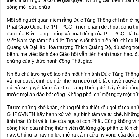
thể chỉ làm ngơ là có thể giải quyết. Những căn bệnh trầm k
sống mới cứu chữa.
Một số người quan niệm rằng Đức Tăng Thống chỉ nên ở ng
Phật Giáo Quốc Tế (PTTPGQT) nên chấm dứt hoạt động thì m
đạo của Đức Tăng Thống và hoạt động của PTTPGQT là ha
Việt Nam rắp tâm tiêu diệt. Trong suốt thập niên 90, chỉ có
Quang và Đại lão Hòa thượng Thích Quảng Độ, dù sống trong
bệnh, mà việc lãnh đạo Giáo hội vẫn tiến hành thuận hảo, đ
chứng của ý thức hành động Phật giáo.
Nhiều chủ trương cố tạo nên một hình ảnh Đức Tăng Thống
và mọi quyết định đến từ những người phò tá chuyên quyền.
nói và sự quyết tâm của Đức Tăng Thống để thấy ở đó hùng 
trước mọi áp đảo bất công. Không phải chỉ một ngày một bữ
Trước những khó khăn, chúng tôi tha thiết kêu gọi tất cả nh
GHPGVNTN hãy hành xử với sự bình tâm và tự chế. Những 
tinh thần từ bi và trí tuệ của người con Phật. Cũng không vì
cống hiến của những thành viên đã từng góp phần to lớn ch
nay. Chúng ta hãy nỗ lực mở ra cánh cửa hy vọng của đối th