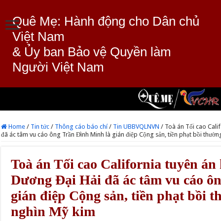
Quê Mẹ: Hành động cho Dân chủ
Việt Nam
& Ủy ban Bảo vệ Quyền làm
Người Việt Nam
Home
/
Tin tức
/
Thông cáo báo chí
/
Tin UBBVQLNVN
/
Toà án Tối cao Cali
đã ác tâm vu cáo ông Trần Đình Minh là gián điệp Cộng sản, tiền phạt bồi thườn
Toà án Tối cao California tuyên án
Dương Đại Hải đã ác tâm vu cáo ô
gián điệp Cộng sản, tiền phạt bồi 
nghìn Mỹ kim