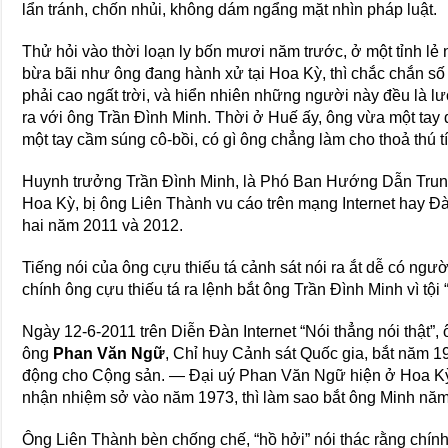
lẩn tránh, chốn nhủi, không dám ngẩng mặt nhìn pháp luật.
Thử hỏi vào thời loạn ly bốn mươi năm trước, ở một tỉnh l
bừa bãi như ông đang hành xử tại Hoa Kỳ, thì chắc chắn số
phải cao ngất trời, và hiển nhiên những người này đều là l
ra với ông Trần Đình Minh. Thời ở Huế ấy, ông vừa một tay 
một tay cầm súng cô-bồi, có gì ông chẳng làm cho thoả thú t
Huynh trưởng Trần Đình Minh, là Phó Ban Hướng Dẫn Trung
Hoa Kỳ, bị ông Liên Thành vu cáo trên mạng Internet hay Đà
hai năm 2011 và 2012.
Tiếng nói của ông cựu thiếu tá cảnh sát nói ra ắt dễ có người
chính ông cựu thiếu tá ra lệnh bắt ông Trần Đình Minh vì tội
Ngày 12-6-2011 trên Diễn Đàn Internet “Nói thẳng nói thật”,
ông
Phan Văn Ngữ
, Chỉ huy Cảnh sát Quốc gia, bắt năm 1
động cho Cộng sản. — Đại uý Phan Văn Ngữ hiện ở Hoa Kỳ 
nhận nhiệm sở vào năm 1973, thì làm sao bắt ông Minh nă
Ông Liên Thành bèn chống chế, “hồ hởi” nói thác rằng chín