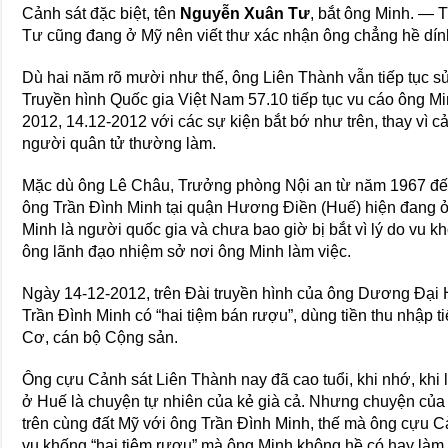
Cảnh sát đặc biệt, tên
Nguyễn Xuân Tư
, bắt ông Minh. — 
Tư cũng đang ở Mỹ nên viết thư xác nhận ông chẳng hề dín
Dù hai năm rõ mười như thế, ông Liên Thành vẫn tiếp tục 
Truyền hình Quốc gia Việt Nam 57.10 tiếp tục vu cáo ông M
2012, 14.12-2012 với các sự kiện bắt bớ như trên, thay vì c
người quân tử thường làm.
Mặc dù ông Lê Châu, Trưởng phòng Nội an từ năm 1967 đến 
ông Trần Đình Minh tại quận Hương Điền (Huế) hiện đang 
Minh là người quốc gia và chưa bao giờ bị bắt vì lý do vu k
ông lãnh đạo nhiệm sở nơi ông Minh làm việc.
Ngày 14-12-2012, trên Đài truyền hình của ông Dương Đại H
Trần Đình Minh có “hai tiệm bán rượu”, dùng tiền thu nhập 
Cơ, cán bộ Cộng sản.
Ông cựu Cảnh sát Liên Thành nay đã cao tuổi, khi nhớ, kh
ở Huế là chuyện tự nhiên của kẻ già cả. Nhưng chuyện của 
trên cùng đất Mỹ với ông Trần Đình Minh, thế mà ông cựu Cả
vu khống “hai tiệm rượu” mà ông Minh không hề có hay làm 