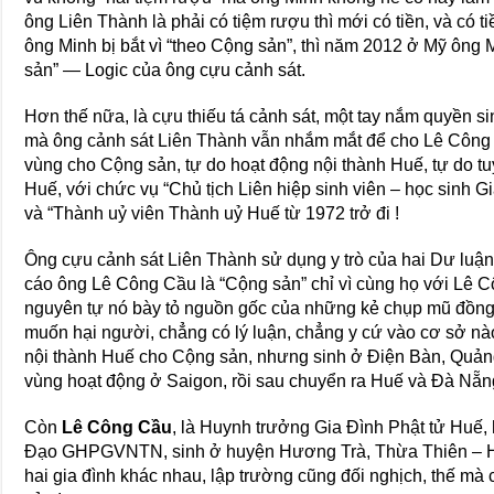
ông Liên Thành là phải có tiệm rượu thì mới có tiền, và có 
ông Minh bị bắt vì “theo Cộng sản”, thì năm 2012 ở Mỹ ông 
sản” — Logic của ông cựu cảnh sát.
Hơn thế nữa, là cựu thiếu tá cảnh sát, một tay nắm quyền si
mà ông cảnh sát Liên Thành vẫn nhắm mắt để cho Lê Công
vùng cho Cộng sản, tự do hoạt động nội thành Huế, tự do tu
Huế, với chức vụ “Chủ tịch Liên hiệp sinh viên – học sinh 
và “Thành uỷ viên Thành uỷ Huế từ 1972 trở đi !
Ông cựu cảnh sát Liên Thành sử dụng y trò của hai Dư luận v
cáo ông Lê Công Cầu là “Cộng sản” chỉ vì cùng họ với Lê 
nguyên tự nó bày tỏ nguồn gốc của những kẻ chụp mũ đồng l
muốn hại người, chẳng có lý luận, chẳng y cứ vào cơ sở nà
nội thành Huế cho Cộng sản, nhưng sinh ở Điện Bàn, Quả
vùng hoạt động ở Saigon, rồi sau chuyển ra Huế và Đà Nẵn
Còn
Lê Công Cầu
, là Huynh trưởng Gia Đình Phật tử Huế
Đạo GHPGVNTN, sinh ở huyện Hương Trà, Thừa Thiên – 
hai gia đình khác nhau, lập trường cũng đối nghịch, thế mà 