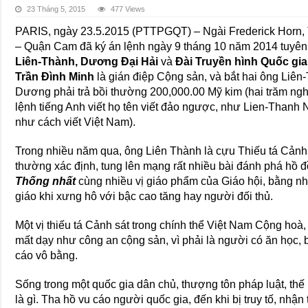
23 Tháng 5, 2015
477 Views
PARIS, ngày 23.5.2015 (PTTPGQT) – Ngài Frederick Horn, 
– Quận Cam đã ký án lệnh ngày 9 tháng 10 năm 2014 tuyên 
Liên-Thành, Dương Đại Hải
và
Đài Truyền hình Quốc gia
Trần Đình Minh
là gián điệp Cộng sản, và bắt hai ông Liê
Dương phải trả bồi thường 200,000.00 Mỹ kim (hai trăm ngh
lệnh tiếng Anh viết họ tên viết đảo ngược, như Lien-Than
như cách viết Việt Nam).
Trong nhiều năm qua, ông Liên Thành là cựu Thiếu tá Cảnh
thường xác định, tung lên mạng rất nhiều bài đánh phá hồ 
Thống nhất
cùng nhiều vị giáo phẩm của Giáo hội, bằng nh
giáo khi xưng hô với bậc cao tăng hay người đối thủ.
Một vị thiếu tá Cảnh sát trong chính thể Việt Nam Cộng hoà
mất dạy như công an cộng sản, vì phải là người có ăn học, b
cáo vô bằng.
Sống trong một quốc gia dân chủ, thượng tôn pháp luật, thế 
là gì. Tha hồ vu cáo người quốc gia, đến khi bị truy tố, nhận t