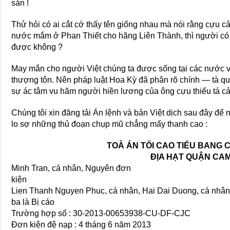
sản !
Thử hỏi có ai cắt cớ thấy tên giống nhau mà nói rằng cựu c
nước mắm ở Phan Thiết cho hãng Liên Thành, thì người có ch
được không ?
May mắn cho người Việt chúng ta được sống tại các nước 
thượng tôn. Nên pháp luật Hoa Kỳ đã phân rõ chính — tà qu
sự ác tâm vu hãm người hiền lương của ông cựu thiếu tá cả
Chúng tôi xin đăng tải Án lệnh và bản Việt dịch sau đây đ
lo sợ những thủ đoạn chụp mũ chẳng mấy thanh cao :
TOÀ ÁN TỐI CAO TIỂU BANG 
ĐỊA HẠT QUẬN CA
Minh Tran, cá nhân, Nguyên đơn
kiện
Lien Thanh Nguyen Phuc, cá nhân, Hai Dai Duong, cá nhân,
ba là Bị cáo
Trường hợp số : 30-2013-00653938-CU-DF-CJC
Đơn kiện đệ nạp : 4 tháng 6 năm 2013