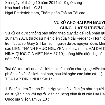
Xử ngày : 6 tháng 10 năm 2014 lúc 9 giờ sang
Khu hành chính : C-31
Ngài Frederick Horn, Thẩm phán Toà án Tối cao
VỤ XỬ CHO HAI BÊN NGUYÊ
CÙNG LUẬT SƯ TƯƠNG
Vụ xử đã được thông báo đúng theo quy tắc để Toà phán qu
10 năm 2014, trước sự hiện diện của Ngài Frederick Horn, 
trên. Luật sư Gary S. Harrison người được nguyên đơn, Min
cáo LIEN-THANH PHUC NGUYEN, một cá nhân, HAI DAI 
HÌNH QUOC GIA VIET NAM 57.10, không hiện diện, họ cũng
năm 2014.
Toà đã xem xét qua các lời khai của nhân chứng, sự việc tr
phiên toà và các lời khai báo, sau khi nghe các luận cứ luật
TOÀ LẬP ĐỊNH NHƯ SAU :
1. Bị cáo Lien-Thanh Phuc Nguyen đã xuất hiện như người 
đài truyền hình với người dẫn chương trình là bị cáo Hai Da
Quốc gia Việt Nam 57.10 ;