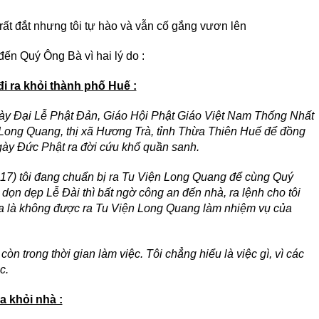
 rất đắt nhưng tôi tự hào và vẫn cố gắng vươn lên
ến Quý Ông Bà vì hai lý do :
i ra khỏi thành phố Huế :
gày Đại Lễ Phật Đản, Giáo Hội Phật Giáo Việt Nam Thống Nhất
ện Long Quang, thị xã Hương Trà, tỉnh Thừa Thiên Huế để đồng
ày Đức Phật ra đời cứu khổ quần sanh.
17) tôi đang chuẩn bị ra Tu Viện Long Quang để cùng Quý
n dẹp Lễ Đài thì bất ngờ công an đến nhà, ra lệnh cho tôi
ĩa là không được ra Tu Viện Long Quang làm nhiệm vụ của
ng còn trong thời gian làm việc. Tôi chẳng hiểu là việc gì, vì các
c.
a khỏi nhà :