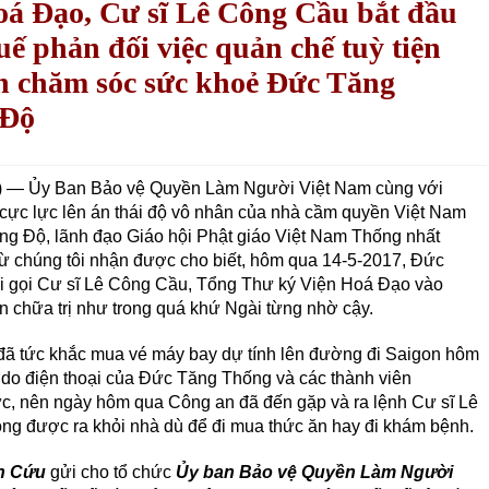
á Đạo, Cư sĩ Lê Công Cầu bắt đầu
uế phản đối việc quản chế tuỳ tiện
n chăm sóc sức khoẻ Đức Tăng
 Độ
 — Ủy Ban Bảo vệ Quyền Làm Người Việt Nam cùng với
cực lực lên án thái độ vô nhân của nhà cầm quyền Việt Nam
g Độ, lãnh đạo Giáo hội Phật giáo Việt Nam Thống nhất
ừ chúng tôi nhận được cho biết, hôm qua 14-5-2017, Đức
i gọi Cư sĩ Lê Công Cầu, Tổng Thư ký Viện Hoá Đạo vào
 chữa trị như trong quá khứ Ngài từng nhờ cậy.
 đã tức khắc mua vé máy bay dự tính lên đường đi Saigon hôm
 do điện thoại của Đức Tăng Thống và các thành viên
, nên ngày hôm qua Công an đã đến gặp và ra lệnh Cư sĩ Lê
g được ra khỏi nhà dù để đi mua thức ăn hay đi khám bệnh.
n Cứu
gửi cho tổ chức
Ủy ban Bảo vệ Quyền Làm Người