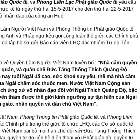
iáo Quốc tế,
và
Phòng Liên Lạc Phật giáo Quốc tế
yêu cầu
 thực kể từ ngày thứ hai 15-5-2017 cho đến thứ hai 22-5-2017
vô nhân đạo của công an Huế.
Làm Người Việt Nam và Phòng Thông tin Phật giáo Quốc tế
g Anh và Pháp ngữ kêu gọi công luận thế giới, các Chính phủ
ng đã lập hồ sơ gửi Báo cáo viên LHQ đặc nhiệm Tự do Tôn
ảo vệ Quyền Làm Người Việt Nam tuyên bố :
“Nhà cầm quyền
uê quán, và quản chế Đức Tăng Thống Thích Quảng Độ
ay tuổi Ngài đã cao, sức khoẻ suy yếu, thế mà nhà cầm
ủa Ngài chăm sóc thuốc men. Nước Việt Nam Cộng sản
ách ứng xử vô nhân đạo đối với Ngài Thích Quảng Độ, bậc
yên thâm được thế giới kính ngưỡng sự tận hiến của Ngài
 giáo, nhân quyền và dân chủ Việt Nam”.
ệt Nam, Phòng Thông tin Phật giáo Quốc tế,
và
Phòng Liên
các Chính phủ trong thế giới, tổ chức LHQ, các Cơ sở quốc tế
ể Việt Nam bãi bỏ mọi hạn chế đối với Đức Tăng Thống Thích
i, quyền tự do liên hệ điện thoại với Phật giáo đồ, quyền tự