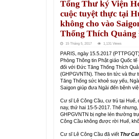
Tổng Thư ký Viện Ho
cuộc tuyệt thực tại H
không cho vào Saigo
Thống Thích Quảng
15 Tháng 5, 2017
1,131 Views
PARIS, ngày 15.5.2017 (PTTPGQT)
Phòng Thông tin Phật giáo Quốc tế 
đối với Đức Tăng Thống Thích Quản
(GHPGVNTN). Theo tin tức và thư t
Tăng Thống sức khoẻ suy yếu, Ngà
Saigon giúp đưa Ngài đến bệnh viện
Cư sĩ Lê Công Cầu, cư trú tại Huế,
nay, thứ hai 15-5-2017. Thế nhưng,
GHPGVNTN bị nghe lén thường trực
Công Cầu không được rời Huế, khôn
Cư sĩ Lê Công Cầu đã viết
Thư Ca