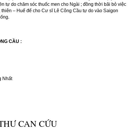
ền tự do chăm sóc thuốc men cho Ngài ; đồng thời bãi bỏ việc
a thiên – Huế để cho Cư sĩ Lê Công Cầu tự do vào Saigon
ống.
NG CẦU :
g Nhất
THƯ CAN CỨU