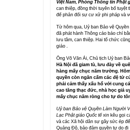
Việt Nam, Phòng Thông tin Phật g
can thiệp, đồng thời tuyên bố tuyệt
để phản đối sự cư xử phi pháp và 
Từ hôm qua, Uỷ ban Bảo vệ Quyền 
đã phát hành Thông cáo báo chí bằn
lưu tâm, can thiệp. Hai tổ chức cũ
giáo .
Ông Võ Văn Ái, Chủ tịch Uỷ ban B
Hà Nội đã giam tù, lưu đày về q
hàng mấy chục năm trường. Hôm n
quyền còn ngăn cấm các đệ tử c
phải cảm thấy xấu hổ với cung c
cao tăng thạc đức, nhà học giả u
mấy chục năm ròng cho tự do tôn
Uỷ ban Bảo vệ Quyền Làm Người Vi
Lạc Phật giáo Quốc tế
xin kêu gọi 
và các Xã hội dân sự gây sức ép đ
Quảng Độ, bảo đảm quyền tự do đi lạ