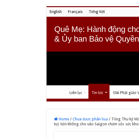
English
Français
Tiếng Việt
Quê Mẹ: Hành động cho
& Ủy ban Bảo vệ Quyền
Liên lạc
Tin tức
Đài Phật giáo 
Home
/
Chưa được phân loại
/
Tổng Thư ký Việ
tuỳ tiện không cho vào Saigon chăm sóc sức k