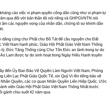
à kháng cáo việc vi phạm quyền công dân cũng như vi phạm tự
năm qua đối với bản thân tôi nói riêng và GHPGVNTN nói
 âm các nguyện vọng của nhân dân, chứng tỏ sự khinh dân
rị.
ện dâng cúng chư Phật chư Bồ Tát để cầu nguyện cho Đất
c Việt Nam hạnh phúc, Giáo Hội Phật Giáo Việt Nam Thống
p lý, Đức Tăng Thống cùng Chư Tôn Đức an lành trong tự do
nh Áo Lam được tự do sinh hoạt trong Ngày Hiếu Hạnh truyền
ầy đến Ủy Ban Bảo Vệ Quyền Làm Người Việt Nam, Phòng
 Liên Lạc Phật Giáo Quốc Tế, xin Quý Vị lên tiếng bảo vệ
ế Nhân Quyền, các cơ quan Nhân Quyền Liên Hiệp Quốc. Ước
ả thành viên Giáo Hội Phật Giáo Việt Nam Thống Nhất trước
i gánh chịu suốt 42 năm qua.