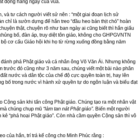
ất động hằng ngày của vua.
, và tư cách người viết sử nên : “một giai đoạn lịch sử
chỉ là sườn dựng để hắn treo “đầu heo bán thịt chó” hoàn
chuyện thật, chuyện rõ như ban ngày ai cũng biết thì hắn giấu
n khủng bố, đàn áp, truy diệt tôn giáo, không cho GHPGVNTN
àn bộ cơ cấu Giáo hội khi họ từ rừng xuống đồng bằng năm
ọ, đánh phá Phật giáo và cá nhân ông Võ Văn Ái. Nhưng không
m trước đó cũng như 3 năm sau, chúng viết một bài nào phân
 đất nước và dân tộc của chế độ cực quyền toàn trị, hay lên
ng bố trong nước vì hành xử quyền tự do ngôn luận và biểu đạt
o Cộng sản khi tấn công Phật giáo. Chúng tạo ra một nhân vật
i mà chúng chụp mũ
“làm tan nát Phật giáo”.
Biến một người
ẻ “phá hoại Phật giáo”. Còn nhà cầm quyền Cộng sản thì vô
eo của hắn, trí trá kể công cho Minh Phúc rằng :