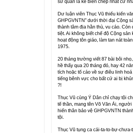
sử quan là kẻ biên chép nhất cử nh
Dư luận viên Thục Vũ thiếu kiến văn
GHPGVNTN” dưới thời đại Cộng sản 
thành tâm địa hằn thù, vu cáo. Còn 
tiệt. Ai không biết chế độ Cộng sả
hoạt động tôn giáo, làm tan nát to
1975.
20 tháng trường viết 87 bài bôi nh
hề thấy qua 20 tháng đó, hay 42 nă
tích hoặc tố cáo về sự điêu linh hoá
tiếng bênh vực cho bất cứ ai bị khủ
?!
Thục Vũ cùng Ý Dân chỉ chạy tội ch
tế thần, mang tên Võ Văn Ái, ngườ
hiến thân bảo vệ GHPGVNTN thành k
tội.
Thục Vũ tụng ca cái-ta-to-bự-chưa-t