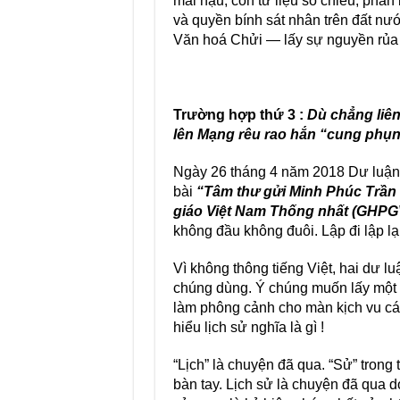
mai hậu, còn tư liệu so chiếu, phân
và quyền bính sát nhân trên đất nướ
Văn hoá Chửi — lấy sự nguyền rủa l
Trường h
ợp thứ 3 :
Dù chẳng liên
lên Mạng rêu rao hắn “cung phụng
Ngày 26 tháng 4 năm 2018 Dư luậ
bài
“Tâm thư gửi Minh Phúc Trần Q
giáo Việt Nam Thống nhất (GHP
không đầu không đuôi. Lập đi lập 
Vì không thông tiếng Việt, hai dư 
chúng dùng. Ý chúng muốn lấy một 
làm phông cảnh cho màn kịch vu cá
hiểu lịch sử nghĩa là gì !
“Lịch” là chuyện đã qua. “Sử” trong 
bàn tay. Lịch sử là chuyện đã qua d