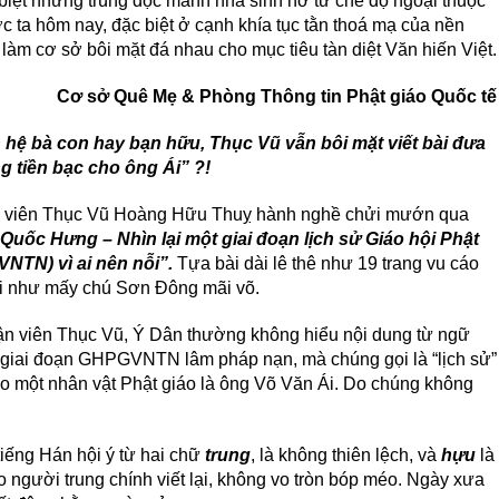
 biệt những trùng độc manh nha sinh nở từ chế độ ngoại thuộc
c ta hôm nay, đặc biệt ở cạnh khía tục tằn thoá mạ của nền
àm cơ sở bôi mặt đá nhau cho mục tiêu tàn diệt Văn hiến Việt.
Cơ sở Quê Mẹ & Phòng Thông tin Phật giáo Quốc tế
 hệ bà con hay bạn hữu, Thục Vũ vẫn bôi mặt viết bài đưa
 tiền bạc cho ông Ái” ?!
n viên Thục Vũ Hoàng Hữu Thuỵ hành nghề chửi mướn qua
uốc Hưng – Nhìn lại một giai đoạn lịch sử Giáo hội Phật
GVNTN)
vì ai nên nỗi”.
Tựa bài dài lê thê như 19 trang vu cáo
lại như mấy chú Sơn Đông mãi võ.
luận viên Thục Vũ, Ý Dân thường không hiểu nội dung từ ngữ
giai đoạn GHPGVNTN lâm pháp nạn, mà chúng gọi là “lịch sử”
o một nhân vật Phật giáo là ông Võ Văn Ái. Do chúng không
tiếng Hán hội ý từ hai chữ
trung
, là không thiên lệch, và
hựu
là
o người trung chính viết lại, không vo tròn bóp méo. Ngày xưa