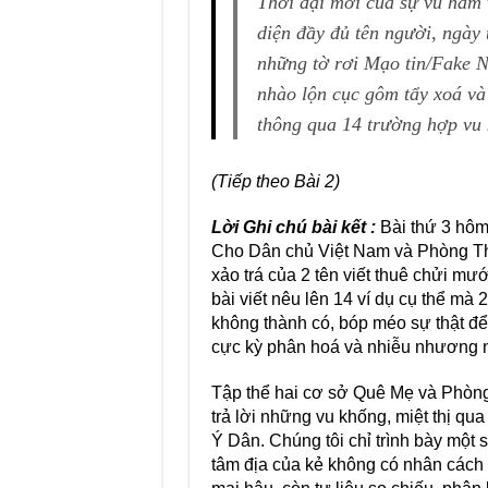
Thời đại mới
của sự vu hãm v
diện đầy đủ tên người, ngày 
những tờ rơi Mạo tin/Fake N
nhào lộn cục gôm tẩy xoá và
thông qua 14 trường hợp vu 
(Tiếp theo Bài 2)
Lời Ghi chú bài kết
:
Bài thứ 3 hôm
Cho Dân chủ Việt Nam và Phòng Thô
xảo trá của 2 tên viết thuê chửi
bài viết nêu lên 14 ví dụ cụ thể mà 
không thành có, bóp méo sự thật để
cực kỳ phân hoá và nhiễu nhương 
Tập thể hai cơ sở Quê Mẹ và Phòng 
trả lời những vu khống, miệt thị qu
Ý Dân. Chúng tôi chỉ trình bày một 
tâm địa của kẻ không có nhân cách