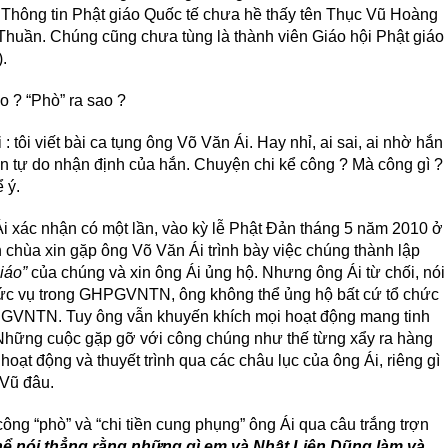
 Thông tin Phật giáo Quốc tế chưa hề thấy tên Thục Vũ Hoàng
uần. Chúng cũng chưa tùng là thành viên Giáo hội Phật giáo
.
o ? “Phò” ra sao ?
 : tôi viết bài ca tụng ông Võ Văn Ái. Hay nhỉ, ai sai, ai nhờ hắn
ện tự do nhận định của hắn. Chuyện chi kể công ? Mà công gì ?
 ý.
Ái xác nhận có một lần, vào kỳ lễ Phật Đản tháng 5 năm 2010 ở
 chùa xin gặp ông Võ Văn Ái trình bày việc chúng thành lập
iáo”
của chúng và xin ông Ái ủng hộ. Nhưng ông Ái từ chối, nói
chức vụ trong GHPGVNTN, ông không thể ủng hộ bất cứ tổ chức
GVNTN. Tuy ông vẫn khuyến khích mọi hoạt động mang tinh
. Những cuộc gặp gỡ với công chúng như thế từng xẩy ra hàng
 hoạt động và thuyết trình qua các châu lục của ông Ái, riêng gì
 Vũ đâu.
ng “phò” và “chi tiền cung phụng” ông Ái qua câu trắng trợn
hể nói thẳng rằng những gì em và Nhật Liên Dũng làm và