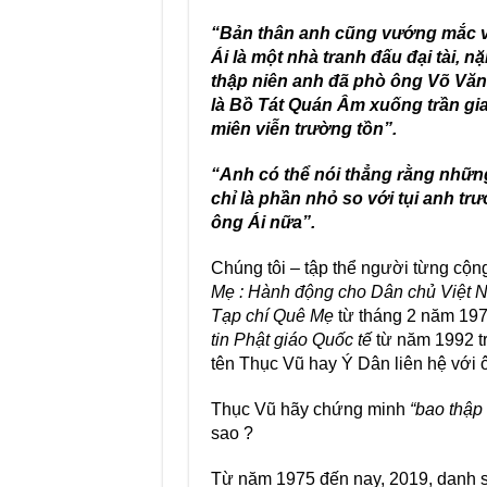
“Bản thân anh cũng vướng mắc và
Ái là một nhà tranh đấu đại tài, 
thập niên anh đã phò ông Võ Văn 
là Bồ Tát Quán Âm xuống trần gi
miên viễn trường tồn”.
“Anh có thể nói thẳng rằng nhữn
chỉ là phần nhỏ so với tụi anh tr
ông Ái nữa”.
Chúng tôi – tập thể người từng cộn
Mẹ : Hành động cho Dân chủ Việt 
Tạp chí Quê Mẹ
từ tháng 2 năm 1976
tin Phật giáo Quốc tế
từ năm 1992 tr
tên Thục Vũ hay Ý Dân liên hệ với ô
Thục Vũ hãy chứng minh
“bao thập
sao ?
Từ năm 1975 đến nay, 2019, danh s