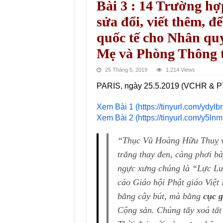
Bài 3 : 14 Trường hợ
sửa đổi, viết thêm, đ
quốc tế cho Nhân qu
Mẹ và Phòng Thông t
25 Tháng 5, 2019
1,214 Views
PARIS, ngày 25.5.2019 (VCHR & 
Xem Bài 1 (https://tinyurl.com/ydylbr
Xem Bài 2 (https://tinyurl.com/y5lnm
“Thục Vũ Hoàng Hữu Thuỵ và
trắng thay đen, càng phơi b
ngực xưng chúng là “Lực Lượ
cáo
Giáo hội Phật giáo Việ
bằng cây bút, mà bằng
cục 
Cộng sản. Chúng tẩy xoá tất 