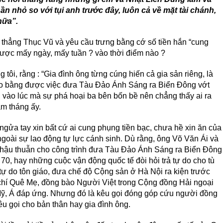
ần nhỏ so với tụi anh trước đây, luôn cả về mặt tài chánh,
nữa”.
thẳng Thục Vũ và yêu cầu trưng bằng cớ số tiền hắn “cung
được mấy ngày, mấy tuần ? vào thời điểm nào ?
tôi, rằng : “Gia đình ông từng cúng hiến cả gia sản riêng, là
cho bằng được việc đưa Tàu Đảo Ánh Sáng ra Biển Đông vớt
 vào lúc mà sự phá hoại ba bên bốn bề nên chẳng thấy ai ra
m tháng ấy.
ngửa tay xin bất cứ ai cung phụng tiền bạc, chưa hề xin ăn của
goài sự lao động tự lực cánh sinh. Dù rằng, ông Võ Văn Ái và
i hậu thuẫn cho công trình đưa Tàu Đảo Ánh Sáng ra Biển Đông
70, hay những cuộc vận động quốc tế đòi hỏi trả tự do cho tù
 tự do tôn giáo, đưa chế độ Cộng sản ở Hà Nội ra kiện trước
chí Quê Mẹ, đồng bào Người Việt trong Cộng đồng Hải ngoại
ỹ, Á đáp ứng. Nhưng đó là kêu gọi đóng góp cứu người đồng
 gọi cho bản thân hay gia đình ông.