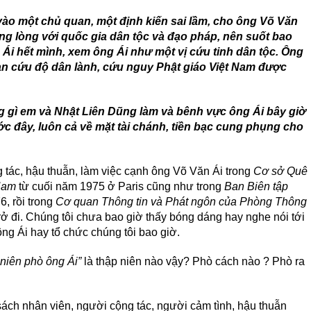
o một chủ quan, một định kiến sai lầm, cho ông Võ Văn
nặng lòng với quốc gia dân tộc và đạo pháp, nên suốt bao
Ái hết mình, xem ông Ái như một vị cứu tinh dân tộc. Ông
an cứu độ dân lành, cứu nguy Phật giáo Việt Nam được
g gì em và Nhật Liên Dũng làm và bênh vực ông Ái bây giờ
ước đây, luôn cả về mặt tài chánh, tiền bạc cung phụng cho
g tác, hậu thuẫn, làm việc cạnh ông Võ Văn Ái trong
Cơ sở Quê
Nam
từ cuối năm 1975 ở Paris cũng như trong
Ban Biên tập
, rồi trong
Cơ quan Thông tin và Phát ngôn của Phòng Thông
ở đi. Chúng tôi chưa bao giờ thấy bóng dáng hay nghe nói tới
ng Ái hay tổ chức chúng tôi bao giờ.
 niên phò ông Ái”
là thập niên nào vậy? Phò cách nào ? Phò ra
ách nhân viên, người cộng tác, người cảm tình, hậu thuẫn