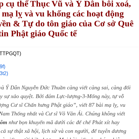
p cụ thể Thục Vũ và Ý Dân bôi xoá,
ể mạ lỵ và vu khống các hoạt động
yền & Tự do tôn giáo của Cơ sở Quê
in Phật giáo Quốc tế
PTTPGQT)
9f)
3t2)
 Ý Dân Nguyễn Đức Thuần càng viết càng sai, càng đổi
ày sự xảo quyệt. Bởi đám Lực-lượng-3-Mống này, tự vỗ
ng Cư sĩ Chấn hưng Phật giáo”, viết 87 bài mạ lỵ, vu
t Nam Thống
nhất và Cư sĩ Võ Văn Ái. Chúng không viết
gôm
như bọn khuyển mã dưới các đế chế Phát xít hay
cả sự thật xã hội, lịch sử và con người, để tuyên dương