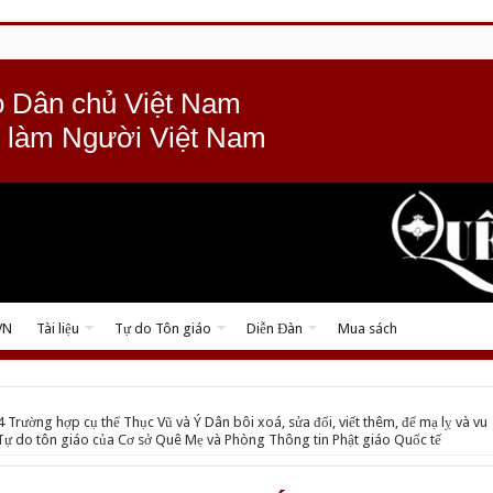
 Dân chủ Việt Nam
 làm Người Việt Nam
VN
Tài liệu
Tự do Tôn giáo
Diễn Đàn
Mua sách
14 Trường hợp cụ thể Thục Vũ và Ý Dân bôi xoá, sửa đổi, viết thêm, để mạ lỵ và vu
Tự do tôn giáo của Cơ sở Quê Mẹ và Phòng Thông tin Phật giáo Quốc tế