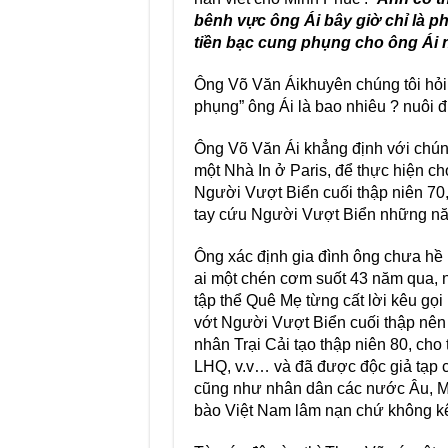
bênh vực ông Ái bây giờ chỉ là ph
tiền bạc cung phụng cho ông Ái 
Ông Võ Văn Áikhuyên chúng tôi hỏi 
phụng” ông Ái là bao nhiêu ? nuôi 
Ông Võ Văn Ái khẳng định với chúng 
một Nhà In ở Paris, để thực hiện 
Người Vượt Biển cuối thập niên 70,
tay cứu Người Vượt Biển những nă
Ông xác định gia đình ông chưa hề 
ai một chén cơm suốt 43 năm qua, n
tập thể Quê Mẹ từng cất lời kêu gọ
vớt Người Vượt Biển cuối thập nên 
nhân Trại Cải tạo thập niên 80, cho
LHQ, v.v… và đã được độc giả tạp 
cũng như nhân dân các nước Âu, M
bào Việt Nam lâm nạn chứ không kêu