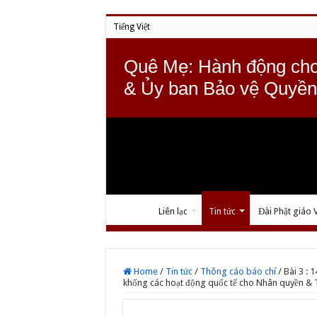
Tiếng Việt
Quê Mẹ: Hành động cho
& Ủy ban Bảo vệ Quyền
Liên lạc
Tin tức
Đài Phật giáo 
Home
/
Tin tức
/
Thông cáo báo chí
/
Bài 3 : 
khống các hoạt động quốc tế cho Nhân quyền & 