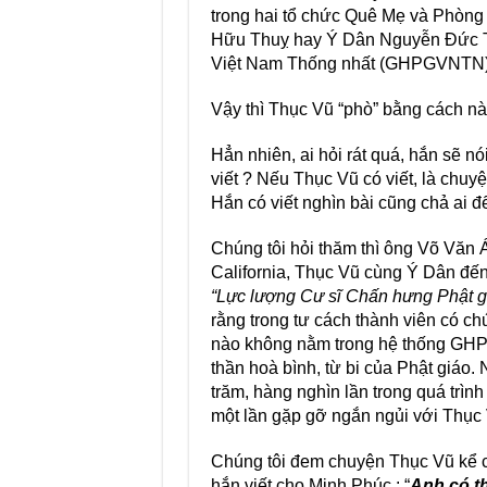
trong hai tổ chức Quê Mẹ và Phòng
Hữu Thuỵ hay Ý Dân Nguyễn Đức Th
Việt Nam Thống nhất (GHPGVNTN)
Vậy thì Thục Vũ “phò” bằng cách nà
Hẳn nhiên, ai hỏi rát quá, hắn sẽ nói
viết ? Nếu Thục Vũ có viết, là chuy
Hắn có viết nghìn bài cũng chả ai để
Chúng tôi hỏi thăm thì ông Võ Văn 
California, Thục Vũ cùng Ý Dân đến
“Lực lượng Cư sĩ Chấn hưng Phật g
rằng trong tư cách thành viên có 
nào không nằm trong hệ thống GHP
thần hoà bình, từ bi của Phật giáo
trăm, hàng nghìn lần trong quá trình
một lần gặp gỡ ngắn ngủi với Thục
Chúng tôi đem chuyện Thục Vũ kể cô
hắn viết cho Minh Phúc : “
Anh có t