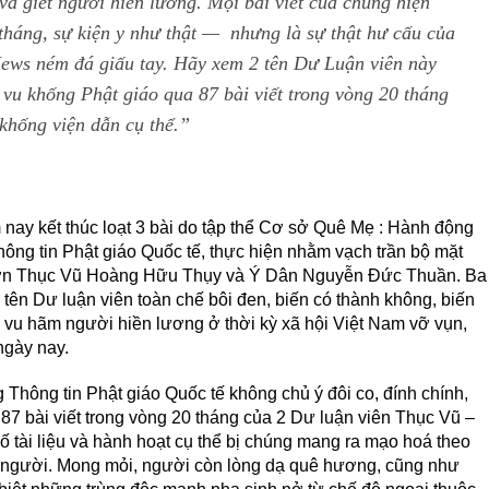
à giết người hiền lương. Mọi bài viết của chúng hiện
tháng, sự kiện y như thật — nhưng là sự thật hư cấu của
ews ném đá giấu tay. Hãy xem 2 tên Dư Luận viên này
 vu khống Phật giáo qua 87 bài viết trong vòng 20 tháng
khống viện dẫn cụ thể.”
 nay kết thúc loạt 3 bài do tập thể Cơ sở Quê Mẹ : Hành động
ng tin Phật giáo Quốc tế, thực hiện nhằm vạch trần bộ mặt
 mướn Thục Vũ Hoàng Hữu Thụy và Ý Dân Nguyễn Đức Thuần. Ba
2 tên Dư luận viên toàn chế bôi đen, biến có thành không, biến
 vu hãm người hiền lương ở thời kỳ xã hội Việt Nam vỡ vụn,
ngày nay.
Thông tin Phật giáo Quốc tế không chủ ý đôi co, đính chính,
a 87 bài viết trong vòng 20 tháng của 2 Dư luận viên Thục Vũ –
số tài liệu và hành hoạt cụ thể bị chúng mang ra mạo hoá theo
 người. Mong mỏi, người còn lòng dạ quê hương, cũng như