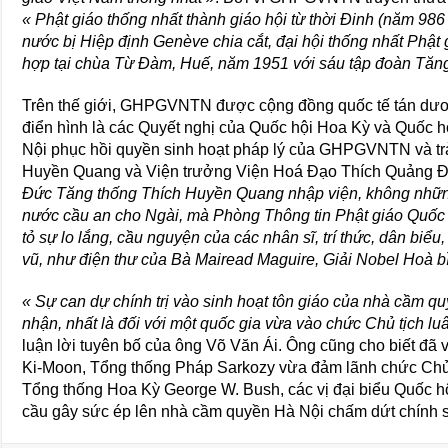
« Phật giáo thống nhất thành giáo hội từ thời Đinh (năm 986 T
nước bị Hiệp định Genève chia cắt, đại hội thống nhất Phậ
hợp tại chùa Từ Đàm, Huế, năm 1951 với sáu tập đoàn Tăng 
Trên thế giới, GHPGVNTN được cộng đồng quốc tế tán dươ
điển hình là các Quyết nghị của Quốc hội Hoa Kỳ và Quốc h
Nội phục hồi quyền sinh hoạt pháp lý của GHPGVNTN và trả
Huyền Quang và Viện trưởng Viện Hoá Đạo Thích Quảng Độ
Đức Tăng thống Thích Huyền Quang nhập viện, không những 
nước cầu an cho Ngài, mà Phòng Thông tin Phật giáo Quốc 
tỏ sự lo lắng, cầu nguyện của các nhân sĩ, trí thức, dân biểu
vũ, như điện thư của Bà Mairead Maguire, Giải Nobel Hoà bì
« Sự can dự chính trị vào sinh hoạt tôn giáo của nhà cầm q
nhận, nhất là đối với một quốc gia vừa vào chức Chủ tịch 
luận lời tuyên bố của ông Võ Văn Ái. Ông cũng cho biết đã
Ki-Moon, Tổng thống Pháp Sarkozy vừa đảm lãnh chức Chủ 
Tổng thống Hoa Kỳ George W. Bush, các vị đại biểu Quốc 
cầu gây sức ép lên nhà cầm quyền Hà Nội chấm dứt chính s