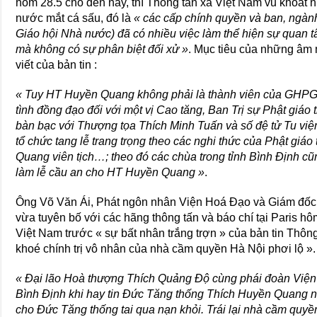
hôm 28.5 cho đến nay, thì Thông tấn xã Việt Nam vu khoát n
nước mắt cá sấu, đó là
« các cấp chính quyền và ban, ngành
Giáo hội Nhà nước) đã có nhiều việc làm thể hiện sự quan t
mà không có sự phân biệt đối xử »
. Mục tiêu của những âm 
viết của bản tin :
« Tuy HT Huyền Quang không phải là thành viên của GHPG
tình đồng đạo đối với một vị Cao tăng, Ban Trị sự Phật giáo
bàn bạc với Thượng tọa Thích Minh Tuấn và số đệ tử Tu việ
tổ chức tang lễ trang trọng theo các nghi thức của Phật gi
Quang viên tịch…; theo đó các chùa trong tỉnh Bình Định c
làm lễ cầu an cho HT Huyền Quang »
.
Ông Võ Văn Ái, Phát ngôn nhân Viện Hoá Đạo và Giám đốc 
vừa tuyên bố với các hãng thông tấn và báo chí tại Paris hô
Việt Nam trước « sự bất nhân trắng trợn » của bản tin Thô
khoé chính trị vô nhân của nhà cầm quyền Hà Nội phơi lộ ».
« Đại lão Hoà thượng Thích Quảng Độ cùng phái đoàn Viện
Bình Định khi hay tin Đức Tăng thống Thích Huyền Quang n
cho Đức Tăng thống tai qua nạn khỏi. Trái lại nhà cầm quyề