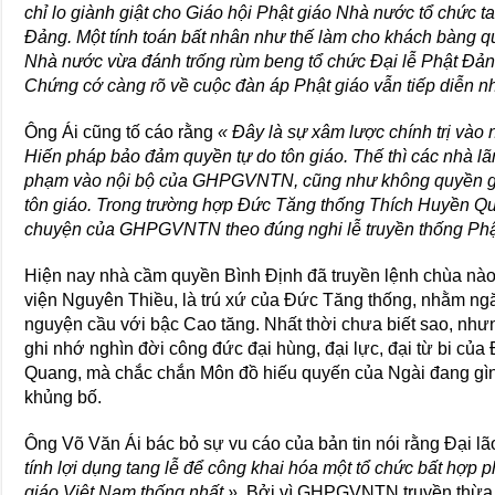
chỉ lo giành giật cho Giáo hội Phật giáo Nhà nước tổ chức t
Đảng. Một tính toán bất nhân như thế làm cho khách bàng qu
Nhà nước vừa đánh trống rùm beng tổ chức Đại lễ Phật Đản 
Chứng cớ càng rõ về cuộc đàn áp Phật giáo vẫn tiếp diễn n
Ông Ái cũng tố cáo rằng
« Đây là sự xâm lược chính trị và
Hiến pháp bảo đảm quyền tự do tôn giáo. Thế thì các nhà 
phạm vào nội bộ của GHPGVNTN, cũng như không quyền gì á
tôn giáo. Trong trường hợp Đức Tăng thống Thích Huyền Qua
chuyện của GHPGVNTN theo đúng nghi lễ truyền thống Phậ
Hiện nay nhà cầm quyền Bình Định đã truyền lệnh chùa nào
viện Nguyên Thiều, là trú xứ của Đức Tăng thống, nhằm ngă
nguyện cầu với bậc Cao tăng. Nhất thời chưa biết sao, nhưn
ghi nhớ nghìn đời công đức đại hùng, đại lực, đại từ bi củ
Quang, mà chắc chắn Môn đồ hiếu quyến của Ngài đang gìn
khủng bố.
Ông Võ Văn Ái bác bỏ sự vu cáo của bản tin nói rằng Đại
tính lợi dụng tang lễ để công khai hóa một tổ chức bất hợp
giáo Việt Nam thống nhất »
. Bởi vì GHPGVNTN truyền thừa l