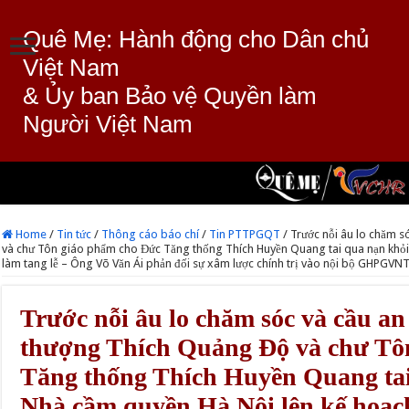
Quê Mẹ: Hành động cho Dân chủ
Việt Nam
& Ủy ban Bảo vệ Quyền làm
Người Việt Nam
Home
/
Tin tức
/
Thông cáo báo chí
/
Tin PTTPGQT
/
Trước nỗi âu lo chăm s
và chư Tôn giáo phẩm cho Đức Tăng thống Thích Huyền Quang tai qua nạn khỏi,
làm tang lễ – Ông Võ Văn Ái phản đối sự xâm lược chính trị vào nội bộ GHPGVN
Trước nỗi âu lo chăm sóc và cầu an
thượng Thích Quảng Độ và chư Tô
Tăng thống Thích Huyền Quang tai 
Nhà cầm quyền Hà Nội lên kế hoạch