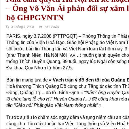
– Ông Võ Văn Ái phản đối sự xâm lư
bộ GHPGVNTN
3 Tháng 7, 2008
387 Views
PARIS, ngày 3.7.2008 (PTTPGQT) – Phòng Thông tin Phật 
Thông tin của Viện Hoá Đạo, Giáo hội Phật giáo Việt Na
sốt trước bản tin Thông tấn xã Việt Nam loan tải hôm nay, 3
(như Thanh Niên, Hà Nội Mới, v.v…) muốn giành quyền cho
thống Thích Huyền Quang, 89 tuổi, ngay lúc Ngài còn sống 
Đa khoa Quy Nhơn từ hôm 27.5.
Bản tin mang tựa đề
« Vạch trần ý đồ đen tối của Quảng 
Hoà thượng Thích Quảng Độ cùng chư Tăng từ các tỉnh Th
Đồng, Quảng Trị… đã tới Bình Định
« “thăm” ông Huyền Quan
tổ chức tang lễ cho HT Huyền Quang (…) để công khai hóa 
tên “Giáo hội Phật giáo Việt Nam thống nhất” »
.
Trước sự âu lo chăm sóc ngày đêm và tụng niệm cầu an củ
cùng chư Tôn đức thuộc hai Viện Tăng thống và Viện Hoá Đ