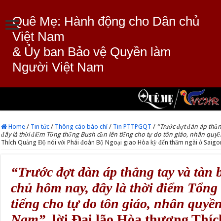
Quê Mẹ: Hành động cho Dân chủ
Việt Nam
& Ủy ban Bảo vệ Quyền làm
Người Việt Nam
Home
/
Tin tức
/
Thông cáo báo chí
/
Tin PTTPGQT
/
“Trước đợt đàn áp thẳ
đây là thời điểm Tổng thống Bush cần lên tiếng cho tự do tôn giáo, nhân quyề
Thích Quảng Độ nói với Phái đoàn Bộ Ngoại giao Hòa kỳ đến thăm ngài ở Saigo
“Trước đợt đàn áp thẳng tay và tàn 
chủ hôm nay, đây là thời điểm Tổng
tiếng cho tự do tôn giáo, nhân quyền
Nam”
, lời Đại lão Hòa thượng Thí