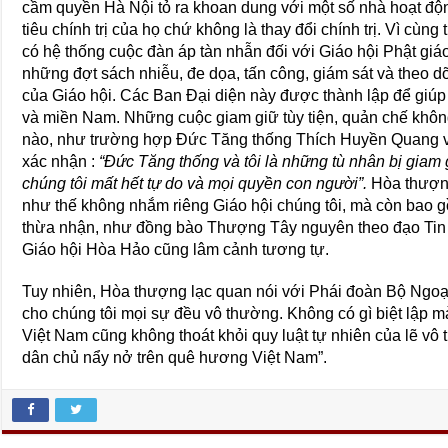
cầm quyền Hà Nội tỏ ra khoan dung với một số nhà hoạt độn
tiêu chính trị của họ chứ không là thay đổi chính trị. Vì cùng
có hệ thống cuộc đàn áp tàn nhẫn đối với Giáo hội Phật gi
những đợt sách nhiễu, đe dọa, tấn công, giám sát và theo dõ
của Giáo hội. Các Ban Đại diện này được thành lập để giúp
và miền Nam. Những cuộc giam giữ tùy tiện, quản chế khôn
nào, như trường hợp Đức Tăng thống Thích Huyền Quang 
xác nhận :
“Đức Tăng thống và tôi là những tù nhân bị giam 
chúng tôi mất hết tự do và mọi quyền con người”.
Hòa thượng
như thế không nhắm riêng Giáo hội chúng tôi, mà còn bao g
thừa nhận, như đồng bào Thượng Tây nguyên theo đạo Tin 
Giáo hội Hòa Hảo cũng lâm cảnh tương tự.
Tuy nhiên, Hòa thượng lạc quan nói với Phái đoàn Bộ Ngoạ
cho chúng tôi mọi sự đều vô thường. Không có gì biệt lập m
Việt Nam cũng không thoát khỏi quy luật tự nhiên của lẽ vô 
dân chủ nẩy nở trên quê hương Việt Nam”.