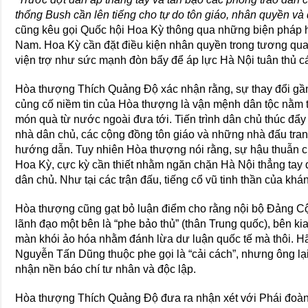
thống Bush cần lên tiếng cho tự do tôn giáo, nhân quyền và 
cũng kêu gọi Quốc hội Hoa Kỳ thông qua những biện pháp hậ
Nam. Hoa Kỳ cần đặt điều kiện nhân quyền trong tương qua
viện trợ như sức mạnh đòn bẩy để áp lực Hà Nội tuân thủ cá
Hòa thượng Thích Quảng Độ xác nhận rằng, sự thay đổi gầ
củng cố niềm tin của Hòa thượng là vận mệnh dân tộc nằm t
món quà từ nước ngoài đưa tới. Tiến trình dân chủ thúc đẩy
nhà dân chủ, các cộng đồng tôn giáo và những nhà đấu tra
hướng dẫn. Tuy nhiên Hòa thượng nói rằng, sự hậu thuẫn củ
Hoa Kỳ, cực kỳ cần thiết nhằm ngăn chặn Hà Nội thẳng tay đ
dân chủ. Như tại các trận đấu, tiếng cổ vũ tinh thần của khán 
Hòa thượng cũng gạt bỏ luận điểm cho rằng nội bộ Đảng Cộ
lãnh đạo một bên là “phe bảo thủ” (thân Trung quốc), bên kia 
màn khói ảo hóa nhằm đánh lừa dư luận quốc tế mà thôi. Hã
Nguyễn Tấn Dũng thuộc phe gọi là “cải cách”, nhưng ông lạ
nhận nền báo chí tư nhân và độc lập.
Hòa thượng Thích Quảng Độ đưa ra nhận xét với Phái đoàn 