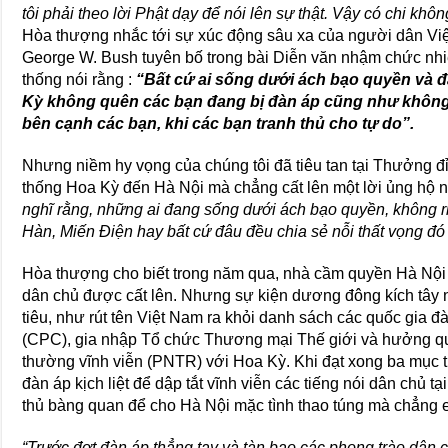
tôi phải theo lời Phật dạy để nói lên sự thật. Vậy có chi khôn
Hòa thượng nhắc tới sự xúc động sâu xa của người dân Việ
George W. Bush tuyên bố trong bài Diễn văn nhậm chức nhi
thống nói rằng :
“Bất cứ ai sống dưới ách bạo quyền và 
Kỳ không quên các bạn đang bị đàn áp cũng như không
bên cạnh các bạn, khi các bạn tranh thủ cho tự do”.
Nhưng niềm hy vọng của chúng tôi đã tiêu tan tại Thưởng 
thống Hoa Kỳ đến Hà Nội mà chẳng cất lên một lời ủng hộ 
nghĩ rằng, những ai đang sống dưới ách bạo quyền, không r
Hàn, Miến Điện hay bất cứ đâu đều chia sẻ nỗi thất vọng đó 
Hòa thượng cho biết trong năm qua, nhà cầm quyền Hà Nội đ
dân chủ được cất lên. Nhưng sự kiện dương đông kích tây
tiêu, như rút tên Việt Nam ra khỏi danh sách các quốc gia đ
(CPC), gia nhập Tổ chức Thương mại Thế giới và hưởng q
thường vĩnh viễn (PNTR) với Hoa Kỳ. Khi đạt xong ba mục t
đàn áp kịch liệt để dập tắt vĩnh viễn các tiếng nói dân chủ t
thủ bàng quan để cho Hà Nội mặc tình thao túng mà chẳng e
“Trước đợt đàn áp thẳng tay và tàn bạo các phong trào dân 