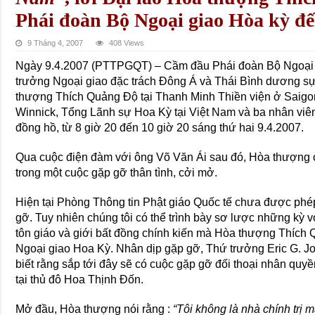
Phái đoàn Bộ Ngoại giao Hòa kỳ đế
9 Tháng 4, 2007
408 Views
Ngày 9.4.2007 (PTTPGQT) – Cầm đầu Phái đoàn Bộ Ngoại g
trưởng Ngoại giao đặc trách Đông Á và Thái Bình dương sự
thượng Thích Quảng Độ tại Thanh Minh Thiền viện ở Saigon
Winnick, Tổng Lãnh sự Hoa Kỳ tại Việt Nam và ba nhân viên 
đồng hồ, từ 8 giờ 20 đến 10 giờ 20 sáng thứ hai 9.4.2007.
Qua cuộc điện đàm với ông Võ Văn Ái sau đó, Hòa thượng ch
trong một cuộc gặp gỡ thân tình, cởi mở.
Hiện tại Phòng Thông tin Phật giáo Quốc tế chưa được phép t
gỡ. Tuy nhiên chúng tôi có thể trình bày sơ lược những kỳ 
tôn giáo và giới bất đồng chính kiến mà Hòa thượng Thích
Ngoại giao Hoa Kỳ. Nhân dịp gặp gỡ, Thứ trưởng Eric G. 
biết rằng sắp tới đây sẽ có cuộc gặp gỡ đối thoại nhân qu
tại thủ đô Hoa Thịnh Đốn.
Mở đầu, Hòa thượng nói rằng :
“Tôi không là nhà chính trị 