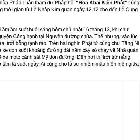
 chùa Pháp Luân tham dự Pháp hội
“Hoa Khai Kiến Phật”
cùng
g thời gian từ Lễ Nhập Kim quan ngày 12.12 cho đến Lễ Cung
i ầm ầm suốt buổi sáng hôm chủ nhật 16 tháng 12, khi chư
guyện Công hạnh tại Nguyện đường chùa. Thế nhưng, vào lúc
ưa, trời bỗng tạnh ráo. Trên hai nghìn Phật tử cùng chư Tăng Ni
và xe con suốt khoảng đường dài năm cây số chạy về Nhà quàn
 xe moto cảnh sát Mỹ dọn đường. Đến nơi thì trời trở nắng,
 tầm tã suốt ngày. Ai cũng cho là sự nhiệm mầu hiển hiện giữa