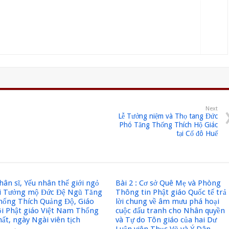
Next
Lễ Tưởng niệm và Thọ tang Đức
Phó Tăng Thống Thích Hộ Giác
tại Cố đô Huế
ân sĩ, Yếu nhân thế giới ngỏ
Bài 2 : Cơ sở Quê Mẹ và Phòng
ời Tưởng mộ Đức Đệ Ngũ Tăng
Thông tin Phật giáo Quốc tế trả
hống Thích Quảng Độ, Giáo
lời chung về âm mưu phá hoại
ội Phật giáo Việt Nam Thống
cuộc đấu tranh cho Nhân quyền
ất, ngày Ngài viên tịch
và Tự do Tôn giáo của hai Dư
Luận viên Thục Vũ và Ý Dân