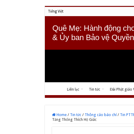
Tiếng Việt
Quê Mẹ: Hành động cho
& Ủy ban Bảo vệ Quyền
Liên lạc
Tin tức
Đài Phật giáo
Home
/
Tin tức
/
Thông cáo báo chí
/
Tin PT
Tăng Thống Thích Hộ Giác