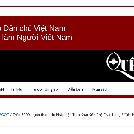
 Dân chủ Việt Nam
 làm Người Việt Nam
 VN
Tài liệu
Tự do Tôn giáo
Diễn Đàn
Mua sách
TPGQT
/
Trên 5000 người tham dự Pháp hội “Hoa Khai Kiến Phật” và Tang lễ Đức 