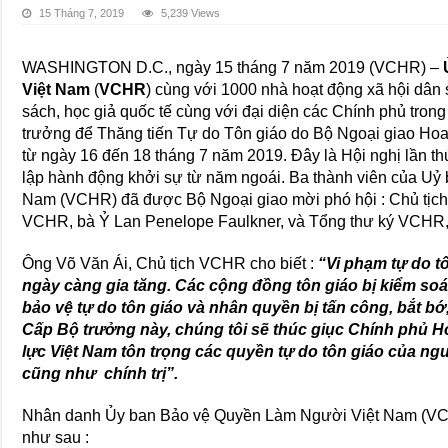
15 Tháng 7, 2019
5,239 Views
WASHINGTON D.C., ngày 15 tháng 7 năm 2019 (VCHR) –
Việt Nam
(
VCHR
) cùng với 1000 nhà hoạt động xã hội dân 
sách, học giả quốc tế cùng với đại diện các Chính phủ tron
trưởng để Thăng tiến Tự do Tôn giáo do Bộ Ngoại giao Hoa
từ ngày 16 đến 18 tháng 7 năm 2019. Đây là Hội nghị lần th
lập hành động khởi sự từ năm ngoái. Ba thành viên của U
Nam (VCHR) đã được Bộ Ngoại giao mời phó hội : Chủ tịch
VCHR, bà Ỷ Lan Penelope Faulkner, và Tổng thư ký VCHR,
Ông Võ Văn Ái, Chủ tịch VCHR cho biết :
“Vi phạm tự do t
ngày càng gia tăng. Các cộng đồng tôn giáo bị kiểm so
bảo vệ tự do tôn giáo và nhân quyền bị tấn công, bắt bớ,
Cấp Bộ trưởng này, chúng tôi sẽ thúc giục Chính phủ 
lực Việt Nam tôn trọng các quyền tự do tôn giáo của ng
cũng như chính trị”.
Nhân danh Ủy ban Bảo vệ Quyền Làm Người Việt Nam (VCHR
như sau :