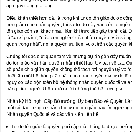
áp ngày càng gia tăng.
Điều khẩn thiết hơn cả, là trong khi tự do tôn giáo được cô
trọng tâm cho nhân quyền, thì sự tự do này vẫn còn bị ngộ n
tôn giáo còn sai khác nhau, lắm khi trực tiếp gây tranh cãi. 
là “xa xỉ phẩm”, “đứa con nghèo” của nhân quyền. Với số ngư
quan trọng nhất”, nó là quyền ưu tiên, vượt trên các quyền k
Chúng tôi đặc biệt quan tâm về những dự án gần đây muốn “x
do tôn giáo và nhân quyền nhằm thiết lập “Uỷ ban về các Qu
sẽ phân chia giữa quyền không thể tách rời nguyên uỷ và “qu
thiết lập một hệ thống cấp bậc cho nhân quyền mà tự do tôn
nguy cơ xáo trộn toàn bộ hệ thống nhân quyền quốc tế và 
hàng triệu người khốn khó ra tới những thế hệ tương lai.
Nhân kỳ Hội nghị Cấp Bộ trưởng, Ủy ban Bảo vệ Quyền Là
một số đặc trưng cơ bản cho tự do tôn giáo hay tín ngưỡn
Nhân quyền Quốc tế và các văn kiện liên hệ:
Tự do tôn giáo là quyền phổ cập mà chúng ta được hưởng,