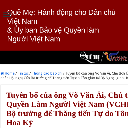
Quê Mẹ: Hành động cho Dân chủ
Việt Nam
& Ủy ban Bảo vệ Quyền làm
Người Việt Nam
Home
/
Tin tức
/
Thông cáo báo chí
/
Tuyên bố của ông Võ Văn Ái, Chủ tịch
nhân Hội nghị Cấp Bộ trưởng để Thăng tiến Tự do Tôn giáo tại Bộ Ngoại giao H
Tuyên bố của ông Võ Văn Ái, Chủ t
Quyền Làm Người Việt Nam (VCHR
Bộ trưởng để Thăng tiến Tự do Tôn 
Hoa Kỳ