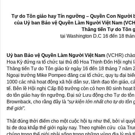
Tự do Tôn giáo hay Tín ngưỡng – Quyền Con Người bị
của Uỷ ban Bảo vệ Quyền Làm Người Việt Nam (VCH
Thăng tiến Tự do Tôn 
tại Washington D.C 16 đến 18 thá
Uỷ ban Bảo vệ Quyền Làm Người Việt Nam
(VCHR) chào 
Hoa Kỳ đứng ra tổ chức tại thủ đô Hoa Thịnh Đốn Hội nghị
Thăng tiến Tự do Tôn giáo từ ngày 16 đến 18 tháng 7 năm 
Ngoại trưởng Mike Pompeo đăng cai tổ chức, quy tụ đại biểu
1000 các nhà hoạt động xã hội dân sự, lãnh đạo tôn giáo, c
tế. Bên lề Hội nghị Cấp Bộ trưởng còn có hơn 80 sinh hoạt 
do tôn giáo hay tín ngưỡng. Đại sứ Lưu động cho Tự do tôn 
Brownback, cho rằng đây là
“sự kiện lớn nhất cho tự do tôn
thế giới”.
Thật đúng thời điểm cho một cuộc hội tụ như thế, bởi vì qu
bị đe doạ khắp thế giới ngày nay. Theo nghiên cứu của T
chúng trong thế giới phải sống trong những vùng địa lý mà tô