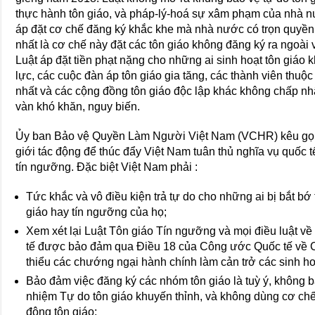
thực hành tôn giáo, và pháp-lý-hoá sự xâm phạm của nhà nư
áp đặt cơ chế đăng ký khắc khe mà nhà nước có trọn quyền
nhất là cơ chế này đặt các tôn giáo không đăng ký ra ngoài
Luật áp đặt tiền phạt nặng cho những ai sinh hoạt tôn giáo
lực, các cuộc đàn áp tôn giáo gia tăng, các thành viên thu
nhất và các cộng đồng tôn giáo độc lập khác không chấp n
vàn khó khăn, nguy biến.
Ủy ban Bảo vệ Quyền Làm Người Việt Nam (VCHR) kêu gọ
giới tác động để thúc đẩy Việt Nam tuân thủ nghĩa vụ quốc tế
tín ngưỡng. Đặc biệt Việt Nam phải :
Tức khắc và vô điều kiện trả tự do cho những ai bị bắt bớ t
giáo hay tín ngưỡng của họ;
Xem xét lại Luật Tôn giáo Tín ngưỡng và mọi điều luật về 
tế được bảo đảm qua Điều 18 của Công ước Quốc tế về C
thiểu các chướng ngại hành chính làm cản trở các sinh ho
Bảo đảm việc đăng ký các nhóm tôn giáo là tuỳ ý, không 
nhiệm Tự do tôn giáo khuyến thỉnh, và không dùng cơ chế
động tôn giáo;