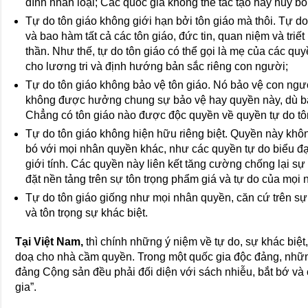
đình nhân loại; Các quốc gia không thể tác tạo hay huỷ b
Tự do tôn giáo không giới hạn bởi tôn giáo mà thôi. Tự d
và bao hàm tất cả các tôn giáo, đức tin, quan niệm và triết
thần. Như thế, tự do tôn giáo có thể gọi là mẹ của các q
cho lương tri và định hướng bản sắc riêng con người;
Tự do tôn giáo không bảo vệ tôn giáo. Nó bảo vệ con ngư
không được hưởng chung sự bảo vệ hay quyền này, dù bấ
Chẳng có tôn giáo nào được độc quyền về quyền tự do tô
Tự do tôn giáo không hiện hữu riêng biệt. Quyền này khôn
bó với mọi nhân quyền khác, như các quyền tự do biểu đạt,
giới tính. Các quyền này liên kết tăng cường chống lại s
đặt nền tảng trên sự tôn trọng phẩm giá và tự do của mọi 
Tự do tôn giáo giống như mọi nhân quyền, căn cứ trên sự
và tôn trọng sự khác biệt.
Tại Việt Nam,
thì chính những ý niệm về tự do, sự khác biệ
doạ cho nhà cầm quyền. Trong một quốc gia độc đảng, những
đảng Cộng sản đều phải đối diện với sách nhiễu, bắt bớ và 
gia”.