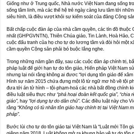
Giống như ở Trung quốc, Nhà nước Việt Nam đang sống tron
sống tâm linh, mà các thế hệ trẻ ngày càng lưu tâm tới nhữn
siêu hình, là điều vượt khỏi sự kiểm soát của đảng Cộng sả
Bất chấp cuộc đàn áp của nhà cầm quyền, các tín đồ thuộc 
nhất (GHPGVNTN), Thiên Chúa giáo, Tin Lành, Hoà Hảo, Ca
cuộc đấu tranh của họ cho tự do lương tâm và đòi hỏi một 
cầm quyền Cộng sản phải bó buộc lắng nghe.
Trong những năm gần đây, sau các cuộc đàn áp chính trị, b
pháp luật để giới hạn tự do tôn giáo, Hiến pháp Việt Nam sử
nhưng lại nói rằng không ai đươc “lợi dụng tôn giáo để xâ
Hình sự năm 2015 chứa đựng một lô từ ngữ mơ hồ về tội ph
đưa tới án tử hình – tội-phạm-hoá các nhà bất đồng chính kiế
điều luật siêu thực như
“phá hoại đoàn kết quốc gia”, “chia 
giáo”,
hay
“lợi dụng tự do dân chủ”.
Các điều luật này cho Vi
rằng
“Không có tù nhân tôn giáo hay chính trị tại Việt Nam 
pháp”.
Bước lùi cho tự do tôn giáo tại Việt Nam là “Luật mới Tôn g
giêng năm 2018. Luật không mở ra khung bảo vệ tự do tôn g