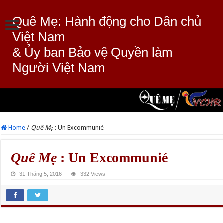
Quê Mẹ: Hành động cho Dân chủ
Việt Nam
& Ủy ban Bảo vệ Quyền làm
Người Việt Nam
Home
/
Quê Mẹ
: Un Excommunié
Quê Mẹ
: Un Excommunié
31 Tháng 5, 2016
332 Views