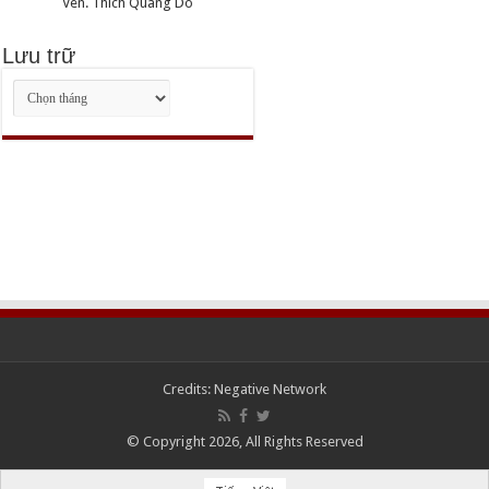
Ven. Thich Quang Do
Lưu trữ
Lưu
trữ
Credits:
Negative Network
© Copyright 2026, All Rights Reserved